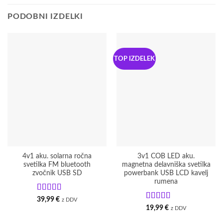
PODOBNI IZDELKI
TOP IZDELEK
4v1 aku. solarna ročna
3v1 COB LED aku.
svetilka FM bluetooth
magnetna delavniška svetilka
zvočnik USB SD
powerbank USB LCD kavelj
rumena
Ocenjeno
5
39,99
€
z DDV
od 5
Ocenjeno
5
19,99
€
z DDV
od 5