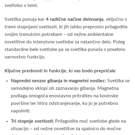
svetlobo v temi.
Svetilka ponuja kar
4 različne načine delovanja
, vključno s
tremi stopnjami svetlosti, ki jih lahko preprosto prilagodite
svojim trenutnim potrebam – od nežne ambientalne
osvetlitve do intenzivne svetlobe za natančno delo. Poleg
standardne bele svetlobe pa se svetilka ponaša s posebno
varnostno funkcijo.
Ključne prednosti in funkcije, ki vas bodo prepričale
Napredni senzor gibanja in magnetni nosilec:
Svetilka se
samodejno vklopi ob zaznavanju gibanja. Magnetna
podlaga omogoča enostavno pritrditev na kovinske
površine ter hitro odstranjevanje, ko jo je potrebno
napolniti.
Tri stopnje svetlosti:
Prilagodite moč svetlobe glede na
situacijo – od nežne osvetlitve za spalnico do močne