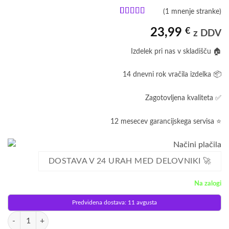
(
1
mnenje stranke)
Ocenjeno z
1
5
od 5 na
23,99
€
z DDV
podlagi
ocene
Izdelek pri nas v skladišču 🏠
stranke
14 dnevni rok vračila izdelka 📦
Zagotovljena kvaliteta ✅
12 mesecev garancijskega servisa ⭐
DOSTAVA V 24 URAH MED DELOVNIKI 🚀
Na zalogi
Predvidena dostava: 11 avgusta
LED aku. svetilka s senzorjem gibanja magnetna 50cm USB količina