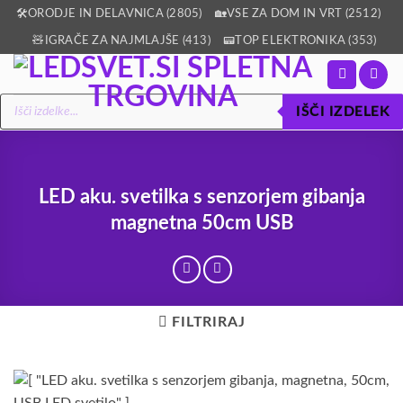
Skoči
🛠️ORODJE IN DELAVNICA (2805)
🏡VSE ZA DOM IN VRT (2512)
na
🧸IGRAČE ZA NAJMLAJŠE (413)
📟TOP ELEKTRONIKA (353)
vsebino
Products
IŠČI IZDELEK
search
LED aku. svetilka s senzorjem gibanja
magnetna 50cm USB
FILTRIRAJ