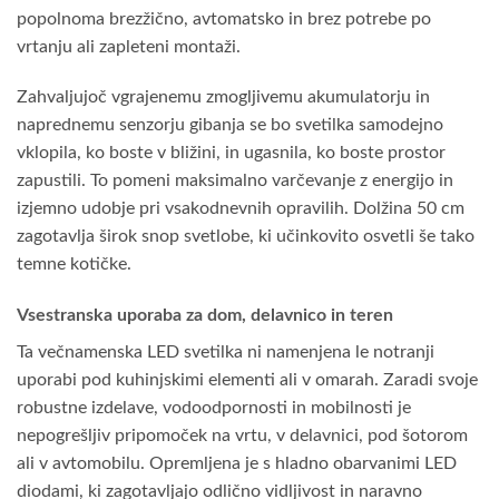
popolnoma brezžično, avtomatsko in brez potrebe po
vrtanju ali zapleteni montaži.
Zahvaljujoč vgrajenemu zmogljivemu akumulatorju in
naprednemu senzorju gibanja se bo svetilka samodejno
vklopila, ko boste v bližini, in ugasnila, ko boste prostor
zapustili. To pomeni maksimalno varčevanje z energijo in
izjemno udobje pri vsakodnevnih opravilih. Dolžina 50 cm
zagotavlja širok snop svetlobe, ki učinkovito osvetli še tako
temne kotičke.
Vsestranska uporaba za dom, delavnico in teren
Ta večnamenska LED svetilka ni namenjena le notranji
uporabi pod kuhinjskimi elementi ali v omarah. Zaradi svoje
robustne izdelave, vodoodpornosti in mobilnosti je
nepogrešljiv pripomoček na vrtu, v delavnici, pod šotorom
ali v avtomobilu. Opremljena je s hladno obarvanimi LED
diodami, ki zagotavljajo odlično vidljivost in naravno