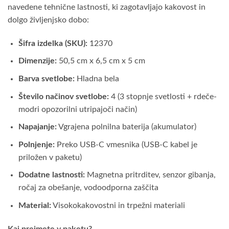
navedene tehnične lastnosti, ki zagotavljajo kakovost in
dolgo življenjsko dobo:
Šifra izdelka (SKU):
12370
Dimenzije:
50,5 cm x 6,5 cm x 5 cm
Barva svetlobe:
Hladna bela
Število načinov svetlobe:
4 (3 stopnje svetlosti + rdeče-
modri opozorilni utripajoči način)
Napajanje:
Vgrajena polnilna baterija (akumulator)
Polnjenje:
Preko USB-C vmesnika (USB-C kabel je
priložen v paketu)
Dodatne lastnosti:
Magnetna pritrditev, senzor gibanja,
ročaj za obešanje, vodoodporna zaščita
Material:
Visokokakovostni in trpežni materiali
Kaj prejmete v paketu?