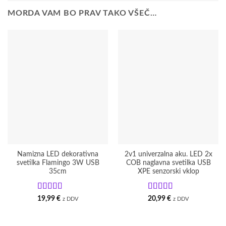
MORDA VAM BO PRAV TAKO VŠEČ…
Namizna LED dekorativna
2v1 univerzalna aku. LED 2x
svetilka Flamingo 3W USB
COB naglavna svetilka USB
35cm
XPE senzorski vklop
Ocenjeno
5
Ocenjeno
5
19,99
€
20,99
€
z DDV
z DDV
od 5
od 5