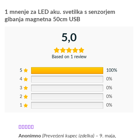
1 mnenje za
LED aku. svetilka s senzorjem
gibanja magnetna 50cm USB
5,0
Based on 1 review
5
100%
4
0%
3
0%
2
0%
1
0%
Ocenjeno
5
Anonimno
(Preverjeni kupec izdelka)
–
9. maja,