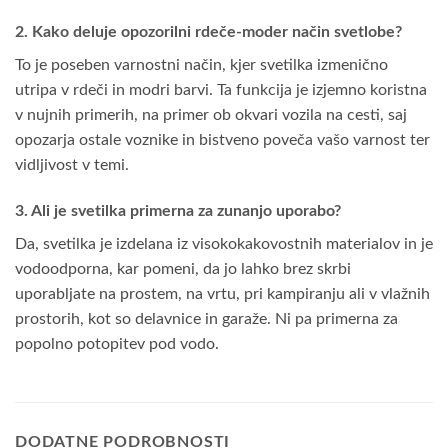
2. Kako deluje opozorilni rdeče-moder način svetlobe?
To je poseben varnostni način, kjer svetilka izmenično
utripa v rdeči in modri barvi. Ta funkcija je izjemno koristna
v nujnih primerih, na primer ob okvari vozila na cesti, saj
opozarja ostale voznike in bistveno poveča vašo varnost ter
vidljivost v temi.
3. Ali je svetilka primerna za zunanjo uporabo?
Da, svetilka je izdelana iz visokokakovostnih materialov in je
vodoodporna, kar pomeni, da jo lahko brez skrbi
uporabljate na prostem, na vrtu, pri kampiranju ali v vlažnih
prostorih, kot so delavnice in garaže. Ni pa primerna za
popolno potopitev pod vodo.
DODATNE PODROBNOSTI