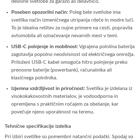
delovne svetlobe za garažo ali delavnico.
Poseben opozorilni način:
Poleg bele svetlobe ima
svetilka način izmeničnega utripanja rdeče in modre luči.
To je idealna rešitev za nujne primere na cesti, popravila
avtomobila ali označevanje nevarnih mest v temi.
USB-C polnjenje in mobilnost:
Vgrajena polnilna baterija
zagotavlja popolno neodvisnost od električnega omrežja.
Priloženi USB-C kabel omogoča hitro polnjenje preko
prenosne baterije (powerbank), računalnika ali
klasičnega polnilnika.
Izjemna vzdržljivost in priročnost:
Svetilka je izdelana iz
visokokakovostnih materialov, je vodoodporna in
opremljena s praktičnim ročajem za obešanje, kar
povečuje njeno uporabnost na terenu.
Tehnične specifikacije izdelka
Pri izbiri svetilke so pomembni natančni podatki. Spodaj so