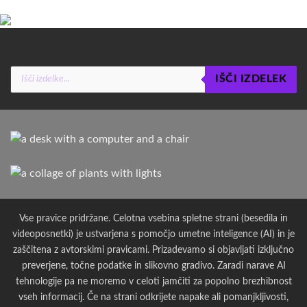
Products
IŠČI IZDELEK
search
Vse pravice pridržane. Celotna vsebina spletne strani (besedila in
videoposnetki) je ustvarjena s pomočjo umetne inteligence (AI) in je
zaščitena z avtorskimi pravicami. Prizadevamo si objavljati izključno
preverjene, točne podatke in slikovno gradivo. Zaradi narave AI
tehnologije pa ne moremo v celoti jamčiti za popolno brezhibnost
vseh informacij. Če na strani odkrijete napake ali pomanjkljivosti,