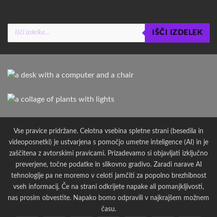
Products
IŠČI IZDELEK
search
Vse pravice pridržane. Celotna vsebina spletne strani (besedila in
videoposnetki) je ustvarjena s pomočjo umetne inteligence (AI) in je
zaščitena z avtorskimi pravicami. Prizadevamo si objavljati izključno
preverjene, točne podatke in slikovno gradivo. Zaradi narave AI
tehnologije pa ne moremo v celoti jamčiti za popolno brezhibnost
vseh informacij. Če na strani odkrijete napake ali pomanjkljivosti,
nas prosim obvestite. Napako bomo odpravili v najkrajšem možnem
času.