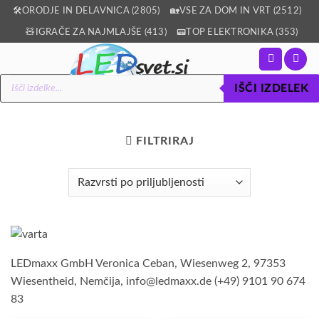
Skoči
🛠️ORODJE IN DELAVNICA (2805)
🏡VSE ZA DOM IN VRT (2512)
na
🧸IGRAČE ZA NAJMLAJŠE (413)
📟TOP ELEKTRONIKA (353)
vsebino
Products
IŠČI IZDELEK
search
FILTRIRAJ
LEDmaxx GmbH Veronica Ceban, Wiesenweg 2, 97353
Wiesentheid, Nemčija, info@ledmaxx.de (+49) 9101 90 674
83