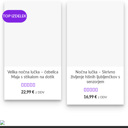
TOP IZDELEK
Velika nočna lučka – čebelica
Nočna lučka – Skrivno
Maja s stikalom na dotik
življenje hišnih ljubljenčkov s
senzorjem
Ocenjeno
5
22,99
€
z DDV
od 5
Ocenjeno
5
16,99
€
z DDV
od 5