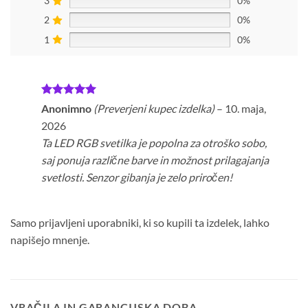
3
0%
2
0%
1
0%
Ocenjeno
5
Anonimno
(Preverjeni kupec izdelka)
–
10. maja,
od 5
2026
Ta LED RGB svetilka je popolna za otroško sobo,
saj ponuja različne barve in možnost prilagajanja
svetlosti. Senzor gibanja je zelo priročen!
Samo prijavljeni uporabniki, ki so kupili ta izdelek, lahko
napišejo mnenje.
VRAČILA IN GARANCIJSKA DOBA