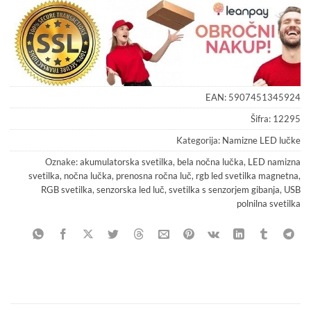
EAN:
5907451345924
Šifra:
12295
Kategorija:
Namizne LED lučke
Oznake:
akumulatorska svetilka
,
bela nočna lučka
,
LED namizna
svetilka
,
nočna lučka
,
prenosna ročna luč
,
rgb led svetilka magnetna
,
RGB svetilka
,
senzorska led luč
,
svetilka s senzorjem gibanja
,
USB
polnilna svetilka