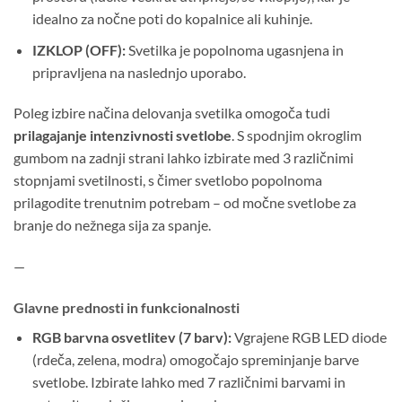
idealno za nočne poti do kopalnice ali kuhinje.
IZKLOP (OFF):
Svetilka je popolnoma ugasnjena in
pripravljena na naslednjo uporabo.
Poleg izbire načina delovanja svetilka omogoča tudi
prilagajanje intenzivnosti svetlobe
. S spodnjim okroglim
gumbom na zadnji strani lahko izbirate med 3 različnimi
stopnjami svetilnosti, s čimer svetlobo popolnoma
prilagodite trenutnim potrebam – od močne svetlobe za
branje do nežnega sija za spanje.
—
Glavne prednosti in funkcionalnosti
RGB barvna osvetlitev (7 barv):
Vgrajene RGB LED diode
(rdeča, zelena, modra) omogočajo spreminjanje barve
svetlobe. Izbirate lahko med 7 različnimi barvami in