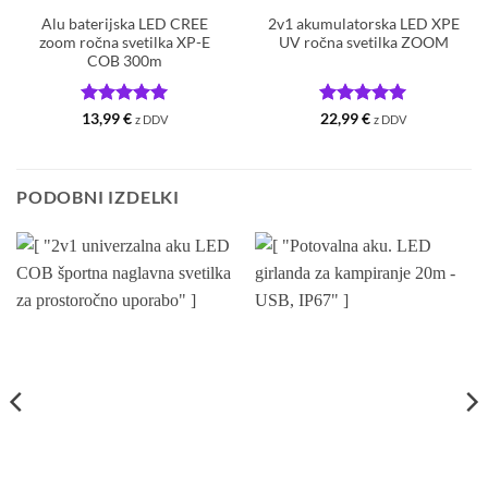
Alu baterijska LED CREE
2v1 akumulatorska LED XPE
zoom ročna svetilka XP-E
UV ročna svetilka ZOOM
COB 300m
Ocenjeno
5
Ocenjeno
5
13,99
€
22,99
€
z DDV
z DDV
od 5
od 5
PODOBNI IZDELKI