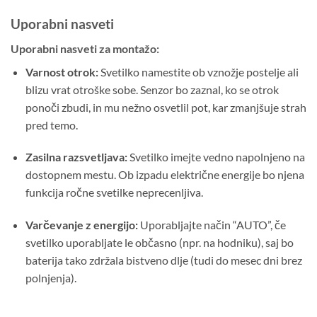
Uporabni nasveti
Uporabni nasveti za montažo:
Varnost otrok:
Svetilko namestite ob vznožje postelje ali
blizu vrat otroške sobe. Senzor bo zaznal, ko se otrok
ponoči zbudi, in mu nežno osvetlil pot, kar zmanjšuje strah
pred temo.
Zasilna razsvetljava:
Svetilko imejte vedno napolnjeno na
dostopnem mestu. Ob izpadu električne energije bo njena
funkcija ročne svetilke neprecenljiva.
Varčevanje z energijo:
Uporabljajte način “AUTO”, če
svetilko uporabljate le občasno (npr. na hodniku), saj bo
baterija tako zdržala bistveno dlje (tudi do mesec dni brez
polnjenja).