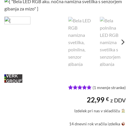
(
1
mnenje stranke)
Ocenjeno z
1
22,99
€
5
od 5 na
z DDV
podlagi
ocene
Izdelek pri nas v skladišču
stranke
14 dnevni rok vračila izdelka