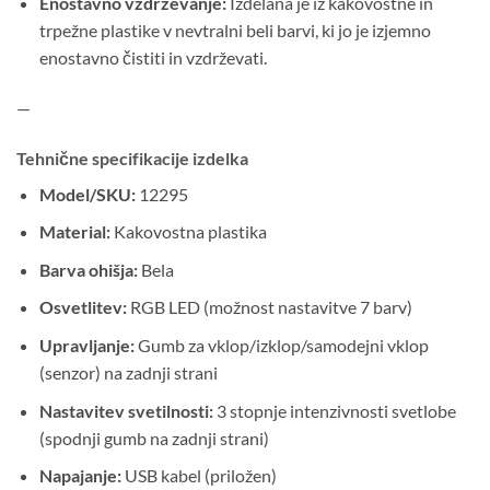
Enostavno vzdrževanje:
Izdelana je iz kakovostne in
trpežne plastike v nevtralni beli barvi, ki jo je izjemno
enostavno čistiti in vzdrževati.
—
Tehnične specifikacije izdelka
Model/SKU:
12295
Material:
Kakovostna plastika
Barva ohišja:
Bela
Osvetlitev:
RGB LED (možnost nastavitve 7 barv)
Upravljanje:
Gumb za vklop/izklop/samodejni vklop
(senzor) na zadnji strani
Nastavitev svetilnosti:
3 stopnje intenzivnosti svetlobe
(spodnji gumb na zadnji strani)
Napajanje:
USB kabel (priložen)