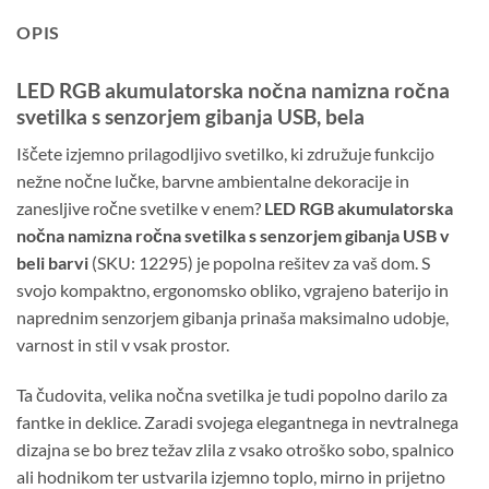
OPIS
LED RGB akumulatorska nočna namizna ročna
svetilka s senzorjem gibanja USB, bela
Iščete izjemno prilagodljivo svetilko, ki združuje funkcijo
nežne nočne lučke, barvne ambientalne dekoracije in
zanesljive ročne svetilke v enem?
LED RGB akumulatorska
nočna namizna ročna svetilka s senzorjem gibanja USB v
beli barvi
(SKU: 12295) je popolna rešitev za vaš dom. S
svojo kompaktno, ergonomsko obliko, vgrajeno baterijo in
naprednim senzorjem gibanja prinaša maksimalno udobje,
varnost in stil v vsak prostor.
Ta čudovita, velika nočna svetilka je tudi popolno darilo za
fantke in deklice. Zaradi svojega elegantnega in nevtralnega
dizajna se bo brez težav zlila z vsako otroško sobo, spalnico
ali hodnikom ter ustvarila izjemno toplo, mirno in prijetno