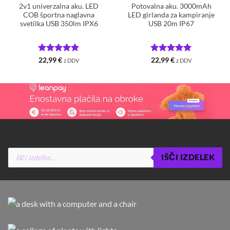
2v1 univerzalna aku. LED
Potovalna aku. 3000mAh
COB športna naglavna
LED girlanda za kampiranje
svetilka USB 350lm IPX6
USB 20m IP67
Ocenjeno
5
Ocenjeno
5
22,99
€
22,99
€
z DDV
z DDV
od 5
od 5
Products
IŠČI IZDELEK
search