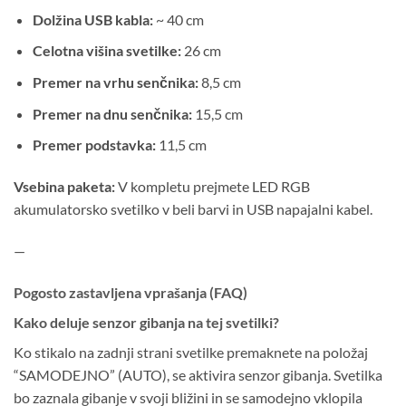
Dolžina USB kabla:
~ 40 cm
Celotna višina svetilke:
26 cm
Premer na vrhu senčnika:
8,5 cm
Premer na dnu senčnika:
15,5 cm
Premer podstavka:
11,5 cm
Vsebina paketa:
V kompletu prejmete LED RGB
akumulatorsko svetilko v beli barvi in USB napajalni kabel.
—
Pogosto zastavljena vprašanja (FAQ)
Kako deluje senzor gibanja na tej svetilki?
Ko stikalo na zadnji strani svetilke premaknete na položaj
“SAMODEJNO” (AUTO), se aktivira senzor gibanja. Svetilka
bo zaznala gibanje v svoji bližini in se samodejno vklopila