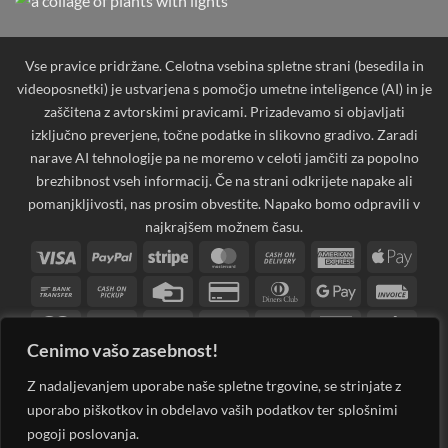
Vse pravice pridržane. Celotna vsebina spletne strani (besedila in
videoposnetki) je ustvarjena s pomočjo umetne inteligence (AI) in je
zaščitena z avtorskimi pravicami. Prizadevamo si objavljati
izključno preverjene, točne podatke in slikovno gradivo. Zaradi
narave AI tehnologije pa ne moremo v celoti jamčiti za popolno
brezhibnost vseh informacij. Če na strani odkrijete napake ali
pomanjkljivosti, nas prosim obvestite. Napako bomo odpravili v
najkrajšem možnem času.
Visa
PayPal
Stripe
MasterCard
Cash
American
Apple
On
Express
Pay
Bank
Cash
Credit
Credit
Dinners
Google
Invoi
Delivery
Transfer
on
Card
Card
Club
Pay
Maestro
MasterCard
PayPal
Visa
Western
Discover
Googl
Pickup
2
2
2
Electron
Union
Walle
Cenimo vašo zasebnost!
JCB
Klarna
Rechung
Sepa
Visa
2
Z nadaljevanjem uporabe naše spletne trgovine, se strinjate z
uporabo piškotkov in obdelavo vaših podatkov ter splošnimi
LEDsvet.si 2026 ©
Spletna Trgovina, Na žago 32, 8351 Straža,
pogoji poslovanja.
Slovenija