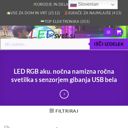
Skoči
Slovenian
ORODJE IN DELAVNICA (2805)
na
VSE ZA DOM IN VRT (2512)
IGRAČE ZA NAJMLAJŠE (413)
vsebino
TOP ELEKTRONIKA (353)
Products
IŠČI IZDELEK
search
LED RGB aku. nočna namizna ročna
svetilka s senzorjem gibanja USB bela
FILTRIRAJ