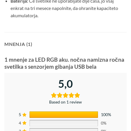
Baterija:
Če svetilke ne uporabljate dlje časa, jo vsaj
enkrat na tri mesece napolnite, da ohranite kapaciteto
akumulatorja.
MNENJA (1)
1 mnenje za
LED RGB aku. nočna namizna ročna
svetilka s senzorjem gibanja USB bela
5,0
Based on 1 review
5
100%
4
0%