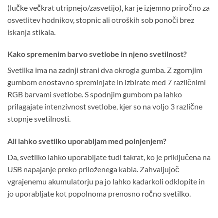
(lučke večkrat utripnejo/zasvetijo), kar je izjemno priročno za
osvetlitev hodnikov, stopnic ali otroških sob ponoči brez
iskanja stikala.
Kako spremenim barvo svetlobe in njeno svetilnost?
Svetilka ima na zadnji strani dva okrogla gumba. Z zgornjim
gumbom enostavno spreminjate in izbirate med 7 različnimi
RGB barvami svetlobe. S spodnjim gumbom pa lahko
prilagajate intenzivnost svetlobe, kjer so na voljo 3 različne
stopnje svetilnosti.
Ali lahko svetilko uporabljam med polnjenjem?
Da, svetilko lahko uporabljate tudi takrat, ko je priključena na
USB napajanje preko priloženega kabla. Zahvaljujoč
vgrajenemu akumulatorju pa jo lahko kadarkoli odklopite in
jo uporabljate kot popolnoma prenosno ročno svetilko.