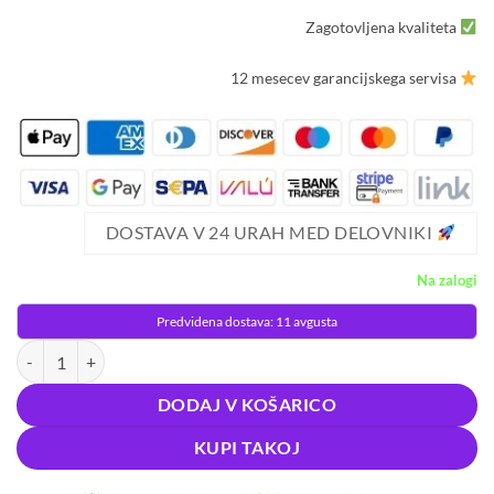
Zagotovljena kvaliteta
12 mesecev garancijskega servisa
DOSTAVA V 24 URAH MED DELOVNIKI
Na zalogi
Predvidena dostava: 11 avgusta
LED RGB aku. nočna namizna ročna svetilka s senzorjem gibanja USB 
DODAJ V KOŠARICO
KUPI TAKOJ