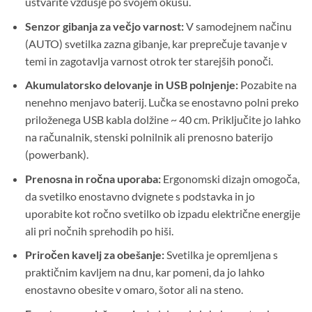
ustvarite vzdušje po svojem okusu.
Senzor gibanja za večjo varnost:
V samodejnem načinu
(AUTO) svetilka zazna gibanje, kar preprečuje tavanje v
temi in zagotavlja varnost otrok ter starejših ponoči.
Akumulatorsko delovanje in USB polnjenje:
Pozabite na
nenehno menjavo baterij. Lučka se enostavno polni preko
priloženega USB kabla dolžine ~ 40 cm. Priključite jo lahko
na računalnik, stenski polnilnik ali prenosno baterijo
(powerbank).
Prenosna in ročna uporaba:
Ergonomski dizajn omogoča,
da svetilko enostavno dvignete s podstavka in jo
uporabite kot ročno svetilko ob izpadu električne energije
ali pri nočnih sprehodih po hiši.
Priročen kavelj za obešanje:
Svetilka je opremljena s
praktičnim kavljem na dnu, kar pomeni, da jo lahko
enostavno obesite v omaro, šotor ali na steno.