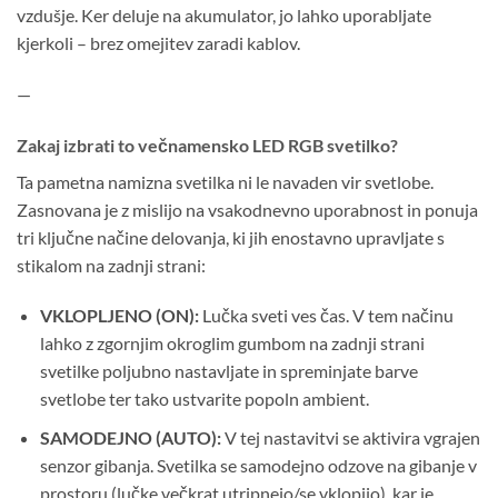
vzdušje. Ker deluje na akumulator, jo lahko uporabljate
kjerkoli – brez omejitev zaradi kablov.
—
Zakaj izbrati to večnamensko LED RGB svetilko?
Ta pametna namizna svetilka ni le navaden vir svetlobe.
Zasnovana je z mislijo na vsakodnevno uporabnost in ponuja
tri ključne načine delovanja, ki jih enostavno upravljate s
stikalom na zadnji strani:
VKLOPLJENO (ON):
Lučka sveti ves čas. V tem načinu
lahko z zgornjim okroglim gumbom na zadnji strani
svetilke poljubno nastavljate in spreminjate barve
svetlobe ter tako ustvarite popoln ambient.
SAMODEJNO (AUTO):
V tej nastavitvi se aktivira vgrajen
senzor gibanja. Svetilka se samodejno odzove na gibanje v
prostoru (lučke večkrat utripnejo/se vklopijo), kar je