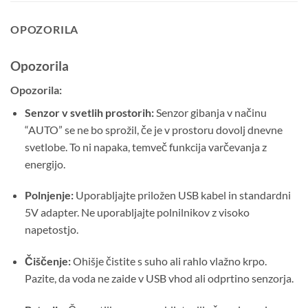
OPOZORILA
Opozorila
Opozorila:
Senzor v svetlih prostorih:
Senzor gibanja v načinu
“AUTO” se ne bo sprožil, če je v prostoru dovolj dnevne
svetlobe. To ni napaka, temveč funkcija varčevanja z
energijo.
Polnjenje:
Uporabljajte priložen USB kabel in standardni
5V adapter. Ne uporabljajte polnilnikov z visoko
napetostjo.
Čiščenje:
Ohišje čistite s suho ali rahlo vlažno krpo.
Pazite, da voda ne zaide v USB vhod ali odprtino senzorja.