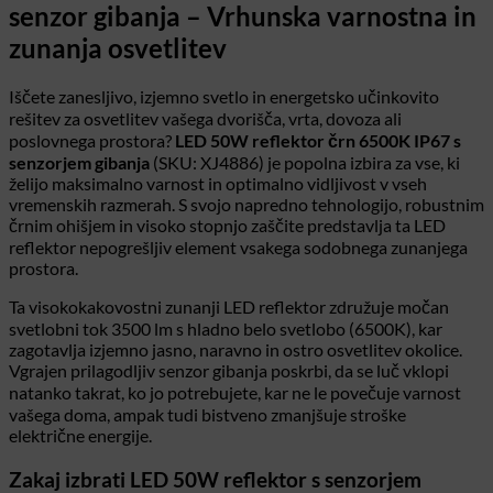
senzor gibanja – Vrhunska varnostna in
dom
in
za
LED
vizualno
vsak
svetila
zunanja osvetlitev
povečati
prostor
za
v
vaš
vsak
vašem
dom
Iščete zanesljivo, izjemno svetlo in energetsko učinkovito
kotiček
domu
rešitev za osvetlitev vašega dvorišča, vrta, dovoza ali
vašega
doma
poslovnega prostora?
LED 50W reflektor črn 6500K IP67 s
senzorjem gibanja
(SKU: XJ4886) je popolna izbira za vse, ki
želijo maksimalno varnost in optimalno vidljivost v vseh
vremenskih razmerah. S svojo napredno tehnologijo, robustnim
črnim ohišjem in visoko stopnjo zaščite predstavlja ta LED
reflektor nepogrešljiv element vsakega sodobnega zunanjega
prostora.
Ta visokokakovostni zunanji LED reflektor združuje močan
svetlobni tok 3500 lm s hladno belo svetlobo (6500K), kar
zagotavlja izjemno jasno, naravno in ostro osvetlitev okolice.
Vgrajen prilagodljiv senzor gibanja poskrbi, da se luč vklopi
natanko takrat, ko jo potrebujete, kar ne le povečuje varnost
vašega doma, ampak tudi bistveno zmanjšuje stroške
električne energije.
Zakaj izbrati LED 50W reflektor s senzorjem