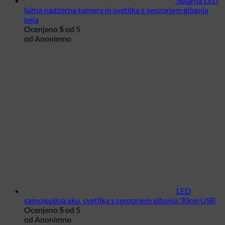
Solarna LED
lažna nadzorna kamera in svetilka s senzorjem gibanja
bela
Ocenjeno
5
od 5
od Anonimno
LED
samolepilna aku. svetilka s senzorjem gibanja 30cm USB
Ocenjeno
5
od 5
od Anonimno