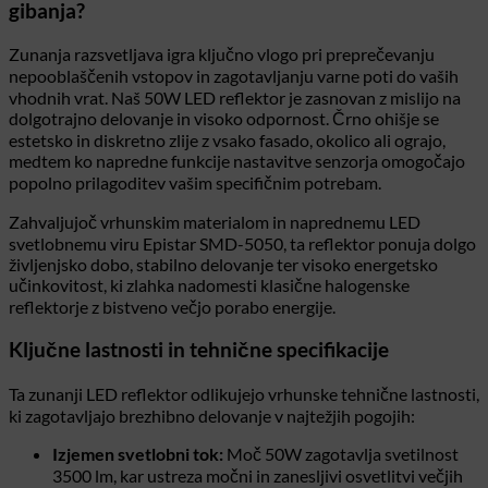
gibanja?
Zunanja razsvetljava igra ključno vlogo pri preprečevanju
nepooblaščenih vstopov in zagotavljanju varne poti do vaših
vhodnih vrat. Naš 50W LED reflektor je zasnovan z mislijo na
dolgotrajno delovanje in visoko odpornost. Črno ohišje se
estetsko in diskretno zlije z vsako fasado, okolico ali ograjo,
medtem ko napredne funkcije nastavitve senzorja omogočajo
popolno prilagoditev vašim specifičnim potrebam.
Zahvaljujoč vrhunskim materialom in naprednemu LED
svetlobnemu viru Epistar SMD-5050, ta reflektor ponuja dolgo
življenjsko dobo, stabilno delovanje ter visoko energetsko
učinkovitost, ki zlahka nadomesti klasične halogenske
reflektorje z bistveno večjo porabo energije.
Ključne lastnosti in tehnične specifikacije
Ta zunanji LED reflektor odlikujejo vrhunske tehnične lastnosti,
ki zagotavljajo brezhibno delovanje v najtežjih pogojih:
Izjemen svetlobni tok:
Moč 50W zagotavlja svetilnost
3500 lm, kar ustreza močni in zanesljivi osvetlitvi večjih