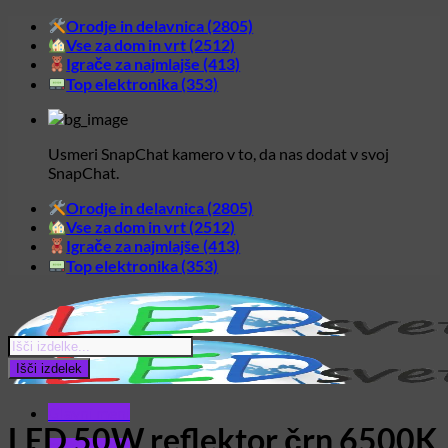
Skoči
Orodje in delavnica (2805)
na
Vse za dom in vrt (2512)
vsebino
Igrače za najmlajše (413)
Top elektronika (353)
Usmeri SnapChat kamero v to, da nas dodat v svoj
SnapChat.
Orodje in delavnica (2805)
Vse za dom in vrt (2512)
Igrače za najmlajše (413)
Top elektronika (353)
Products
search
Išči izdelek
Glavni meni
LED 50W reflektor črn 6500K
Glavni meni