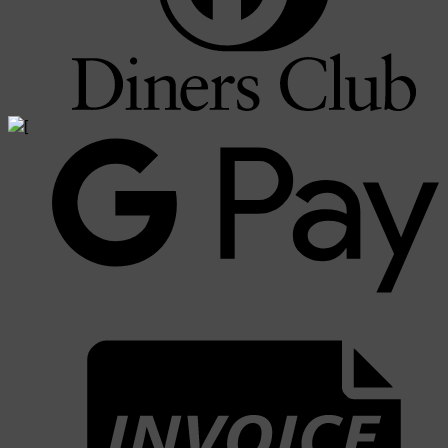
G
P
I