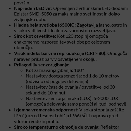
površin.
Napreden LED vir:
Opremljen z vrhunskimi LED diodami
Epistar SMD-5050 za maksimalno svetilnost in dolgo
življenjsko dobo.
Hladna bela svetloba (6500K):
Zagotavlja jasno, ostro in
visoko vidljivost, idealno za varnostno razsvetljavo.
Širok kot osvetlitve:
Kot 120 stopinj omogoča
enakomerno razporeditev svetlobe po celotnem
območju.
Visok indeks barvne reprodukcije (CRI > 80):
Omogoča
naraven prikaz barv v osvetljenem okolju.
Prilagodljiv senzor gibanja:
Kot zaznavanja gibanja: 180°
Nastavitev dosega senzorja: od 1 do 10 metrov
(odvisno od pogojev delovanja)
Nastavitev časa delovanja / osvetlitve: od 30
sekund do 10 minut
Nastavitev senzorja mraka (LUX): 5-2000 LUX
(omogoča delovanje samo ponoči ali tudi podnevi)
Izjemna vremenska odpornost:
Visoka stopnja zaščite
IP67 (razred tesnosti ohišja IP66) ščiti napravo pred
vdorom vode in prahu.
Široko temperaturno območje delovanja:
Reflektor