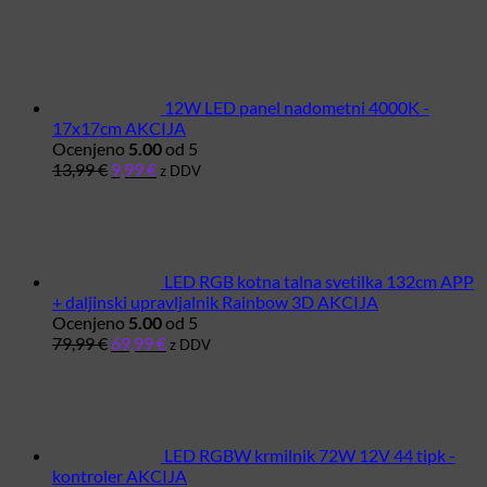
12W LED panel nadometni 4000K -
17x17cm AKCIJA
Ocenjeno
5.00
od 5
Izvirna
Trenutna
13,99
€
9,99
€
z DDV
cena
cena
je
je:
bila:
9,99 €.
13,99 €.
LED RGB kotna talna svetilka 132cm APP
+ daljinski upravljalnik Rainbow 3D AKCIJA
Ocenjeno
5.00
od 5
Izvirna
Trenutna
79,99
€
69,99
€
z DDV
cena
cena
je
je:
bila:
69,99 €.
79,99 €.
LED RGBW krmilnik 72W 12V 44 tipk -
kontroler AKCIJA