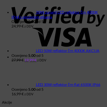
V
2
50W zunanji LED reflektor črn 4000K
IP44 s senzorjem gibanja
Ocenjeno
5.00
od 5
24,99
€
z DDV
LED 50W reflektor črn 4000K AKCIJA
Ocenjeno
5.00
od 5
Izvirna
Trenutna
27,99
€
19,99
€
z DDV
cena
cena
je
je:
bila:
19,99 €.
27,99 €.
LED 30W reflektor črn flat 6500K IP66
Ocenjeno
5.00
od 5
16,99
€
z DDV
Akcije