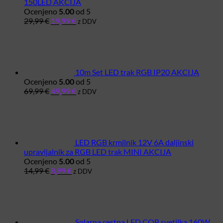
150LED AKCIJA
Ocenjeno
5.00
od 5
Izvirna
Trenutna
29,99
€
19,99
€
z DDV
cena
cena
je
je:
bila:
19,99 €.
29,99 €.
10m Set LED trak RGB IP20 AKCIJA
Ocenjeno
5.00
od 5
Izvirna
Trenutna
69,99
€
49,99
€
z DDV
cena
cena
je
je:
bila:
49,99 €.
69,99 €.
LED RGB krmilnik 12V 6A daljinski
upravljalnik za RGB LED trak MINI AKCIJA
Ocenjeno
5.00
od 5
Izvirna
Trenutna
14,99
€
8,99
€
z DDV
cena
cena
je
je:
bila:
8,99 €.
14,99 €.
Solarna cestna LED COB svetilka 160W