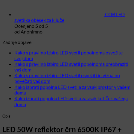
COB LED
svetilka obesek za ključe
Ocenjeno
5
od 5
od Anonimno
Zadnje objave
Kako s pravilno izbiro LED svetil popolnoma osvežite
Ni
svoj dom
komentarjev
Kako s pravilno izbiro LED svetil popolnoma preobraziti
na
Ni
vaš dom
Kako
komentarjev
Kako s pravilno izbiro LED svetil osvežiti in vizualno
na
s
Ni
povečati vaš dom
Kako
pravilno
komentarjev
Kako izbrati popolna LED svetila za vsak prostor v vašem
s
izbiro
na
Ni
domu
pravilno
LED
Kako
komentarjev
Kako izbrati popolna LED svetila za vsak kotiček vašega
izbiro
svetil
s
na
Ni
doma
LED
popolnoma
pravilno
Kako
komentarjev
svetil
osvežite
izbiro
izbrati
na
Opis
popolnoma
svoj
LED
popolna
Kako
preobraziti
dom
svetil
LED
izbrati
LED 50W reflektor črn 6500K IP67 +
vaš
osvežiti
svetila
popolna