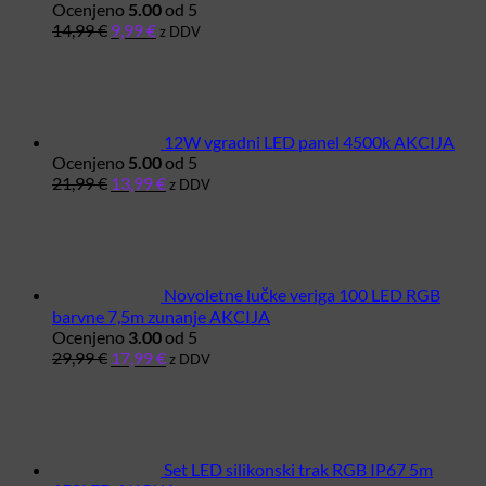
Ocenjeno
5.00
od 5
Izvirna
Trenutna
14,99
€
9,99
€
z DDV
cena
cena
je
je:
bila:
9,99 €.
14,99 €.
12W vgradni LED panel 4500k AKCIJA
Ocenjeno
5.00
od 5
Izvirna
Trenutna
21,99
€
13,99
€
z DDV
cena
cena
je
je:
bila:
13,99 €.
21,99 €.
Novoletne lučke veriga 100 LED RGB
barvne 7,5m zunanje AKCIJA
Ocenjeno
3.00
od 5
Izvirna
Trenutna
29,99
€
17,99
€
z DDV
cena
cena
je
je:
bila:
17,99 €.
29,99 €.
Set LED silikonski trak RGB IP67 5m