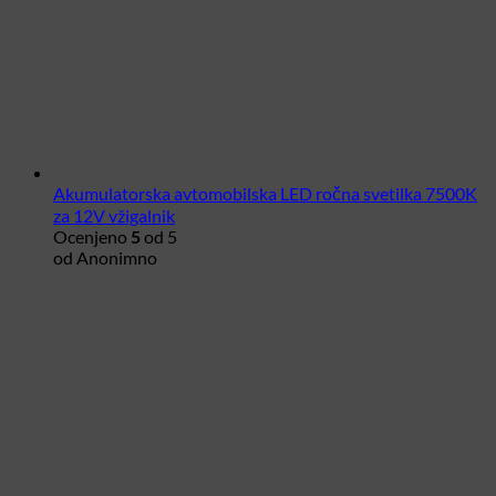
Akumulatorska avtomobilska LED ročna svetilka 7500K
za 12V vžigalnik
Ocenjeno
5
od 5
od Anonimno