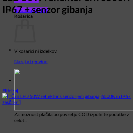
IP67 + senzor gibanja
Košarica /
0,00
€
Košarica
V košarici ni izdelkov.
Nazaj v trgovino
Filtriraj
Za možnost plačila po povzetju COD izpolnite podatke v
celoti.
V