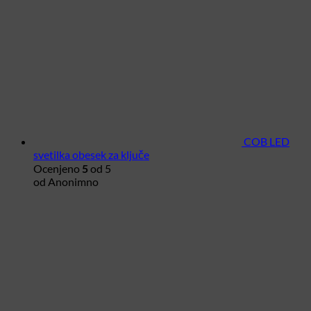
COB LED
svetilka obesek za ključe
Ocenjeno
5
od 5
od Anonimno