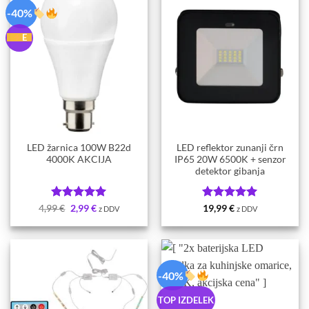
-40%
E
LED žarnica 100W B22d
LED reflektor zunanji črn
4000K AKCIJA
IP65 20W 6500K + senzor
detektor gibanja
Ocenjeno
Izvirna
Trenutna
5
Ocenjeno
5
4,99
€
2,99
€
19,99
€
z DDV
z DDV
cena
cena
od 5
od 5
je
je:
bila:
2,99 €.
4,99 €.
-40%
TOP IZDELEK