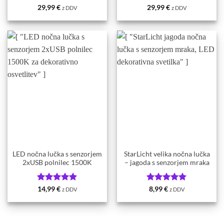
Ocenjeno
5
Ocenjeno
5
29,99
€
29,99
€
z DDV
z DDV
od 5
od 5
LED nočna lučka s senzorjem
StarLicht velika nočna lučka
2xUSB polnilec 1500K
– jagoda s senzorjem mraka
Ocenjeno
5
Ocenjeno
5
14,99
€
8,99
€
z DDV
z DDV
od 5
od 5