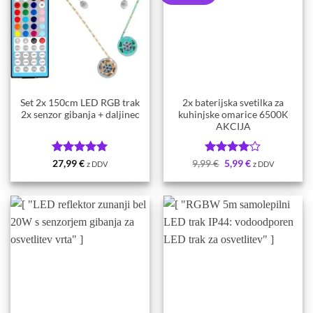
Set 2x 150cm LED RGB trak
2x baterijska svetilka za
2x senzor gibanja + daljinec
kuhinjske omarice 6500K
AKCIJA
Ocenjeno
5
Ocenjeno
Izvirna
Trenutna
27,99
€
9,99
€
5,99
€
z DDV
z DDV
cena
cena
od 5
4
od 5
je
je:
bila:
5,99 €.
9,99 €.