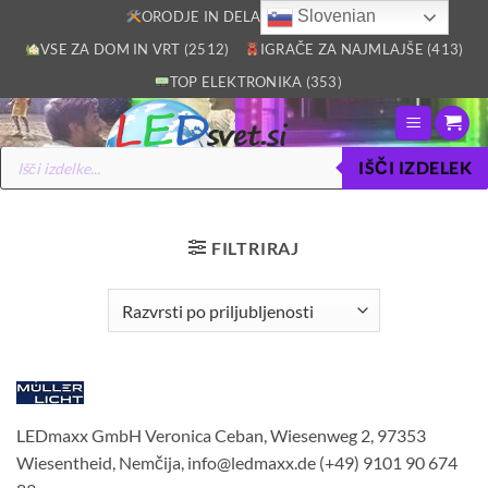
Skoči
Slovenian
ORODJE IN DELAVNICA (2805)
na
VSE ZA DOM IN VRT (2512)
IGRAČE ZA NAJMLAJŠE (413)
vsebino
TOP ELEKTRONIKA (353)
Products
IŠČI IZDELEK
search
FILTRIRAJ
LEDmaxx GmbH Veronica Ceban, Wiesenweg 2, 97353
Wiesentheid, Nemčija, info@ledmaxx.de (+49) 9101 90 674