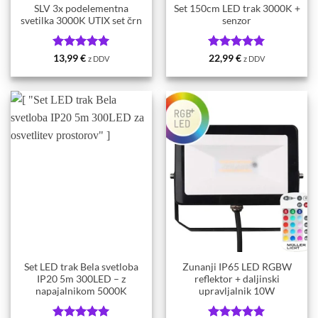
SLV 3x podelementna
Set 150cm LED trak 3000K +
svetilka 3000K UTIX set črn
senzor
Ocenjeno
5
Ocenjeno
5
13,99
€
22,99
€
z DDV
z DDV
od 5
od 5
Set LED trak Bela svetloba
Zunanji IP65 LED RGBW
IP20 5m 300LED – z
reflektor + daljinski
napajalnikom 5000K
upravljalnik 10W