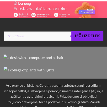
Products
IŠČI IZDELEK
search
Vse pravice pridržane. Celotna vsebina spletne strani (besedila in
videoposnetki) je ustvarjena s pomočjo umetne inteligence (AI) in je
zaščitena z avtorskimi pravicami. Prizadevamo si objavljati
izključno preverjene, točne podatke in slikovno gradivo. Zaradi