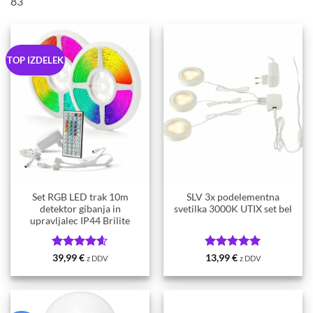
83
TOP IZDELEK
Set RGB LED trak 10m
SLV 3x podelementna
detektor gibanja in
svetilka 3000K UTIX set bel
upravljalec IP44 Brilite
Ocenjeno
Ocenjeno
5
39,99
€
13,99
€
z DDV
z DDV
4.59
od 5
od 5