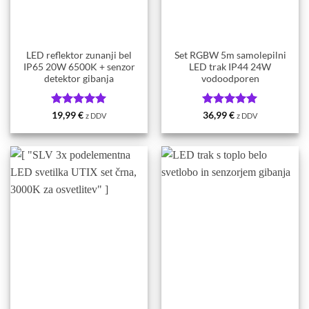
LED reflektor zunanji bel
Set RGBW 5m samolepilni
IP65 20W 6500K + senzor
LED trak IP44 24W
detektor gibanja
vodoodporen
Ocenjeno
5
Ocenjeno
5
19,99
€
36,99
€
z DDV
z DDV
od 5
od 5