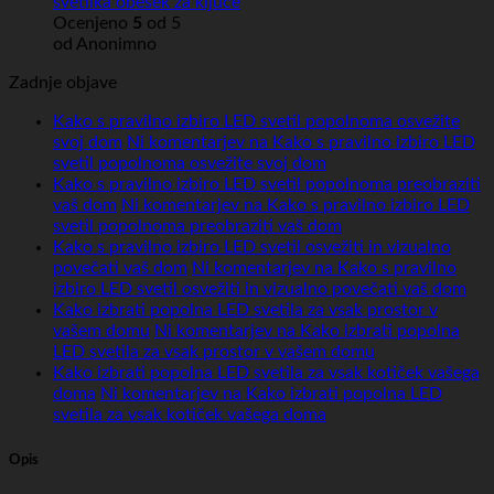
svetilka obesek za ključe
Ocenjeno
5
od 5
od Anonimno
Zadnje objave
Kako s pravilno izbiro LED svetil popolnoma osvežite
svoj dom
Ni komentarjev
na Kako s pravilno izbiro LED
svetil popolnoma osvežite svoj dom
Kako s pravilno izbiro LED svetil popolnoma preobraziti
vaš dom
Ni komentarjev
na Kako s pravilno izbiro LED
svetil popolnoma preobraziti vaš dom
Kako s pravilno izbiro LED svetil osvežiti in vizualno
povečati vaš dom
Ni komentarjev
na Kako s pravilno
izbiro LED svetil osvežiti in vizualno povečati vaš dom
Kako izbrati popolna LED svetila za vsak prostor v
vašem domu
Ni komentarjev
na Kako izbrati popolna
LED svetila za vsak prostor v vašem domu
Kako izbrati popolna LED svetila za vsak kotiček vašega
doma
Ni komentarjev
na Kako izbrati popolna LED
svetila za vsak kotiček vašega doma
Opis