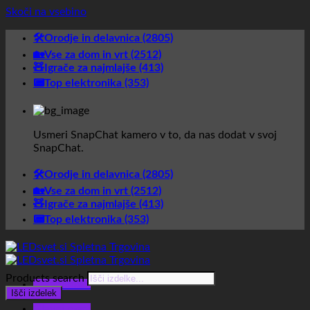
Skoči na vsebino
🛠️Orodje in delavnica (2805)
🏡Vse za dom in vrt (2512)
🧸Igrače za najmlajše (413)
📟Top elektronika (353)
Usmeri SnapChat kamero v to, da nas dodat v svoj
SnapChat.
🛠️Orodje in delavnica (2805)
🏡Vse za dom in vrt (2512)
🧸Igrače za najmlajše (413)
📟Top elektronika (353)
Products search
Glavni meni
Išči izdelek
Glavni meni