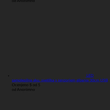
od Anonimno
LED
samolepilna aku. svetilka s senzorjem gibanja 30cm USB
Ocenjeno
5
od 5
od Anonimno