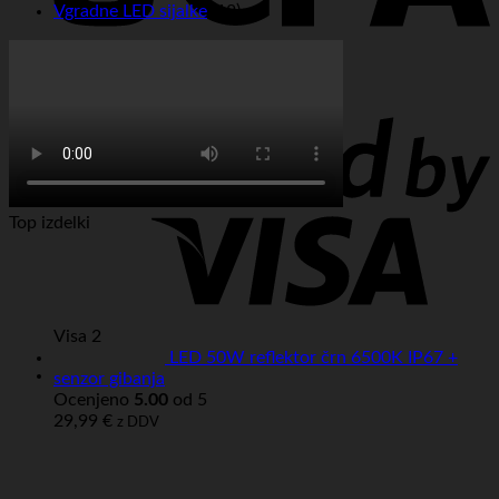
Vgradne LED sijalke
(18)
Sepa
Top izdelki
Visa 2
LED 50W reflektor črn 6500K IP67 +
senzor gibanja
Ocenjeno
5.00
od 5
29,99
€
z DDV