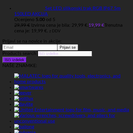
Set LED silikonski trak RGB IP67 5m
150LED AKCIJA
Ocenjeno
5.00
od 5
29,99
€
Izvirna cena je bila: 29,99 €.
19,99
€
Trenutna
cena je: 19,99 €.
z DDV
Prijavi se na novice in akcije:
Products search
Išči izdelek
NAŠE ZNAMKE: