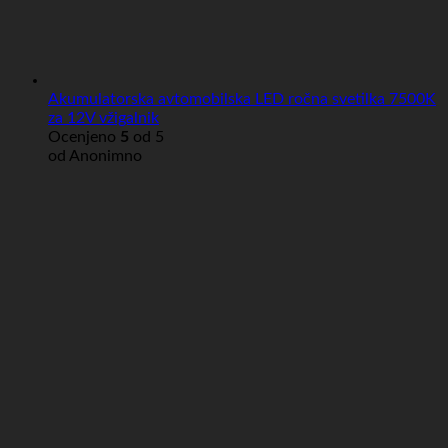
Akumulatorska avtomobilska LED ročna svetilka 7500K
za 12V vžigalnik
Ocenjeno
5
od 5
od Anonimno