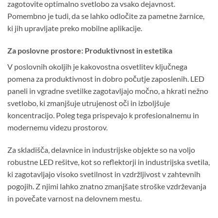
zagotovite optimalno svetlobo za vsako dejavnost.
Pomembno je tudi, da se lahko odločite za pametne žarnice,
ki jih upravljate preko mobilne aplikacije.
Za poslovne prostore: Produktivnost in estetika
V poslovnih okoljih je kakovostna osvetlitev ključnega
pomena za produktivnost in dobro počutje zaposlenih. LED
paneli in vgradne svetilke zagotavljajo močno, a hkrati nežno
svetlobo, ki zmanjšuje utrujenost oči in izboljšuje
koncentracijo. Poleg tega prispevajo k profesionalnemu in
modernemu videzu prostorov.
Za skladišča, delavnice in industrijske objekte so na voljo
robustne LED rešitve, kot so reflektorji in industrijska svetila,
ki zagotavljajo visoko svetilnost in vzdržljivost v zahtevnih
pogojih. Z njimi lahko znatno zmanjšate stroške vzdrževanja
in povečate varnost na delovnem mestu.