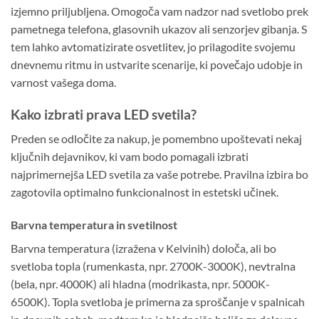
izjemno priljubljena. Omogoča vam nadzor nad svetlobo prek
pametnega telefona, glasovnih ukazov ali senzorjev gibanja. S
tem lahko avtomatizirate osvetlitev, jo prilagodite svojemu
dnevnemu ritmu in ustvarite scenarije, ki povečajo udobje in
varnost vašega doma.
Kako izbrati prava LED svetila?
Preden se odločite za nakup, je pomembno upoštevati nekaj
ključnih dejavnikov, ki vam bodo pomagali izbrati
najprimernejša LED svetila za vaše potrebe. Pravilna izbira bo
zagotovila optimalno funkcionalnost in estetski učinek.
Barvna temperatura in svetilnost
Barvna temperatura (izražena v Kelvinih) določa, ali bo
svetloba topla (rumenkasta, npr. 2700K-3000K), nevtralna
(bela, npr. 4000K) ali hladna (modrikasta, npr. 5000K-
6500K). Topla svetloba je primerna za sproščanje v spalnicah