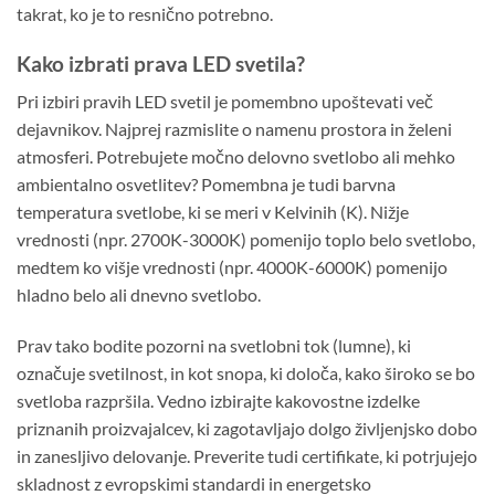
takrat, ko je to resnično potrebno.
Kako izbrati prava LED svetila?
Pri izbiri pravih LED svetil je pomembno upoštevati več
dejavnikov. Najprej razmislite o namenu prostora in želeni
atmosferi. Potrebujete močno delovno svetlobo ali mehko
ambientalno osvetlitev? Pomembna je tudi barvna
temperatura svetlobe, ki se meri v Kelvinih (K). Nižje
vrednosti (npr. 2700K-3000K) pomenijo toplo belo svetlobo,
medtem ko višje vrednosti (npr. 4000K-6000K) pomenijo
hladno belo ali dnevno svetlobo.
Prav tako bodite pozorni na svetlobni tok (lumne), ki
označuje svetilnost, in kot snopa, ki določa, kako široko se bo
svetloba razpršila. Vedno izbirajte kakovostne izdelke
priznanih proizvajalcev, ki zagotavljajo dolgo življenjsko dobo
in zanesljivo delovanje. Preverite tudi certifikate, ki potrjujejo
skladnost z evropskimi standardi in energetsko