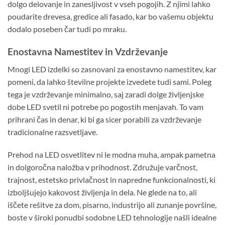
dolgo delovanje in zanesljivost v vseh pogojih. Z njimi lahko
poudarite drevesa, gredice ali fasado, kar bo vašemu objektu
dodalo poseben čar tudi po mraku.
Enostavna Namestitev in Vzdrževanje
Mnogi LED izdelki so zasnovani za enostavno namestitev, kar
pomeni, da lahko številne projekte izvedete tudi sami. Poleg
tega je vzdrževanje minimalno, saj zaradi dolge življenjske
dobe LED svetil ni potrebe po pogostih menjavah. To vam
prihrani čas in denar, ki bi ga sicer porabili za vzdrževanje
tradicionalne razsvetljave.
Prehod na LED osvetlitev ni le modna muha, ampak pametna
in dolgoročna naložba v prihodnost. Združuje varčnost,
trajnost, estetsko privlačnost in napredne funkcionalnosti, ki
izboljšujejo kakovost življenja in dela. Ne glede na to, ali
iščete rešitve za dom, pisarno, industrijo ali zunanje površine,
boste v široki ponudbi sodobne LED tehnologije našli idealne