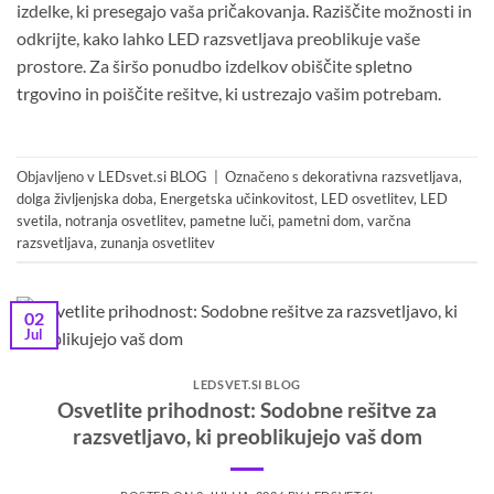
izdelke, ki presegajo vaša pričakovanja. Raziščite možnosti in
odkrijte, kako lahko LED razsvetljava preoblikuje vaše
prostore. Za širšo ponudbo izdelkov obiščite
spletno
trgovino
in poiščite rešitve, ki ustrezajo vašim potrebam.
Objavljeno v
LEDsvet.si BLOG
|
Označeno s
dekorativna razsvetljava
,
dolga življenjska doba
,
Energetska učinkovitost
,
LED osvetlitev
,
LED
svetila
,
notranja osvetlitev
,
pametne luči
,
pametni dom
,
varčna
razsvetljava
,
zunanja osvetlitev
02
Jul
LEDSVET.SI BLOG
Osvetlite prihodnost: Sodobne rešitve za
razsvetljavo, ki preoblikujejo vaš dom