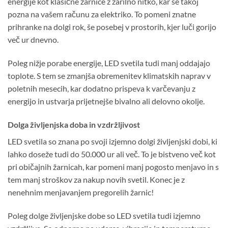
energije kot klasične žarnice z žarilno nitko, kar se takoj
pozna na vašem računu za elektriko. To pomeni znatne
prihranke na dolgi rok, še posebej v prostorih, kjer luči gorijo
več ur dnevno.
Poleg nižje porabe energije, LED svetila tudi manj oddajajo
toplote. S tem se zmanjša obremenitev klimatskih naprav v
poletnih mesecih, kar dodatno prispeva k varčevanju z
energijo in ustvarja prijetnejše bivalno ali delovno okolje.
Dolga življenjska doba in vzdržljivost
LED svetila so znana po svoji izjemno dolgi življenjski dobi, ki
lahko doseže tudi do 50.000 ur ali več. To je bistveno več kot
pri običajnih žarnicah, kar pomeni manj pogosto menjavo in s
tem manj stroškov za nakup novih svetil. Konec je z
nenehnim menjavanjem pregorelih žarnic!
Poleg dolge življenjske dobe so LED svetila tudi izjemno