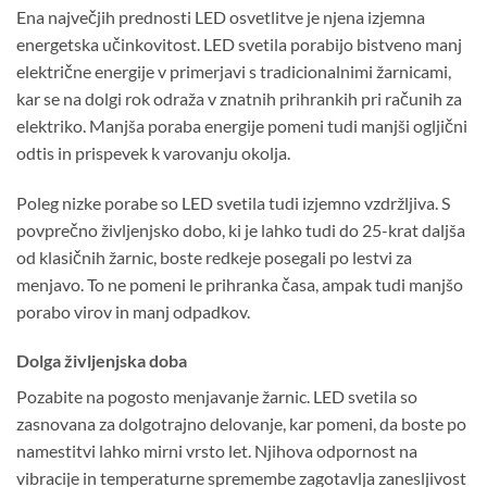
Ena največjih prednosti LED osvetlitve je njena izjemna
energetska učinkovitost. LED svetila porabijo bistveno manj
električne energije v primerjavi s tradicionalnimi žarnicami,
kar se na dolgi rok odraža v znatnih prihrankih pri računih za
elektriko. Manjša poraba energije pomeni tudi manjši ogljični
odtis in prispevek k varovanju okolja.
Poleg nizke porabe so LED svetila tudi izjemno vzdržljiva. S
povprečno življenjsko dobo, ki je lahko tudi do 25-krat daljša
od klasičnih žarnic, boste redkeje posegali po lestvi za
menjavo. To ne pomeni le prihranka časa, ampak tudi manjšo
porabo virov in manj odpadkov.
Dolga življenjska doba
Pozabite na pogosto menjavanje žarnic. LED svetila so
zasnovana za dolgotrajno delovanje, kar pomeni, da boste po
namestitvi lahko mirni vrsto let. Njihova odpornost na
vibracije in temperaturne spremembe zagotavlja zanesljivost