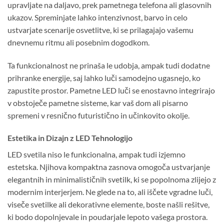
upravljate na daljavo, prek pametnega telefona ali glasovnih
ukazov. Spreminjate lahko intenzivnost, barvo in celo
ustvarjate scenarije osvetlitve, ki se prilagajajo vašemu
dnevnemu ritmu ali posebnim dogodkom.
Ta funkcionalnost ne prinaša le udobja, ampak tudi dodatne
prihranke energije, saj lahko luči samodejno ugasnejo, ko
zapustite prostor. Pametne LED luči se enostavno integrirajo
v obstoječe pametne sisteme, kar vaš dom ali pisarno
spremeni v resnično futuristično in učinkovito okolje.
Estetika in Dizajn z LED Tehnologijo
LED svetila niso le funkcionalna, ampak tudi izjemno
estetska. Njihova kompaktna zasnova omogoča ustvarjanje
elegantnih in minimalističnih svetilk, ki se popolnoma zlijejo z
modernim interjerjem. Ne glede na to, ali iščete vgradne luči,
viseče svetilke ali dekorativne elemente, boste našli rešitve,
ki bodo dopolnjevale in poudarjale lepoto vašega prostora.