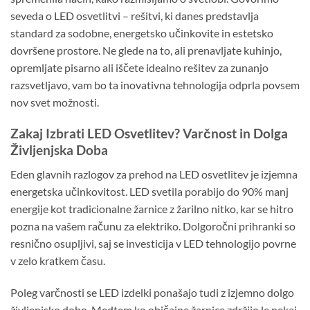
seveda o LED osvetlitvi – rešitvi, ki danes predstavlja
standard za sodobne, energetsko učinkovite in estetsko
dovršene prostore. Ne glede na to, ali prenavljate kuhinjo,
opremljate pisarno ali iščete idealno rešitev za zunanjo
razsvetljavo, vam bo ta inovativna tehnologija odprla povsem
nov svet možnosti.
Zakaj Izbrati LED Osvetlitev? Varčnost in Dolga
Življenjska Doba
Eden glavnih razlogov za prehod na LED osvetlitev je izjemna
energetska učinkovitost. LED svetila porabijo do 90% manj
energije kot tradicionalne žarnice z žarilno nitko, kar se hitro
pozna na vašem računu za elektriko. Dolgoročni prihranki so
resnično osupljivi, saj se investicija v LED tehnologijo povrne
v zelo kratkem času.
Poleg varčnosti se LED izdelki ponašajo tudi z izjemno dolgo
življenjsko dobo. Medtem ko običajne žarnice zdržijo le nekaj