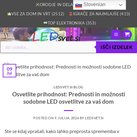
Skoči
Slovenian
ORODJE IN DELAVNICA (2805)
na
VSE ZA DOM IN VRT (2512)
IGRAČE ZA NAJMLAJŠE (413)
vsebino
TOP ELEKTRONIKA (353)
Products
IŠČI IZDELEK
search
09
Jul
LEDSVET.SI BLOG
Osvetlite prihodnost: Prednosti in možnosti
sodobne LED osvetlitve za vaš dom
POSTED ON
9. JULIJA, 2026
BY
LEDSVET.SI
Ste se kdaj vprašali, kako lahko preprosta sprememba v