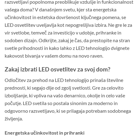
razsvetljavi popolnoma preoblikuje vzdušje in funkcionalnost
vašega doma? V današnjem svetu, kjer sta energetska
učinkovitost in estetska dovršenost ključnega pomena, se
LED osvetlitev
uveljavlja kot nepogrešljiva izbira. Ne gre le za
vir svetlobe, temveč za investicijo v udobje, prihranke in
sodoben dizajn. Odkrijte, zakaj je čas, da prestopite na stran
svetle prihodnosti in kako lahko z LED tehnologijo dvignete
kakovost bivanja v vašem domu na novo raven.
Zakaj izbrati LED osvetlitev za svoj dom?
Odločitev za prehod na LED tehnologijo prinaša številne
prednosti, ki segajo dlje od zgolj svetlosti. Gre za celovito
izboljšanje, ki vpliva na vašo denarnico, okolje in celo vaše
počutje. LED svetila so postala sinonim za moderno in
odgovorno razsvetljavo, ki se prilagaja potrebam sodobnega
življenja.
Energetska učinkovitost in prihranki