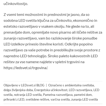
učinkovitostjo.
Z vsemi temi možnostmi in prednostmi je jasno, da so
sodobna LED svetila ključna za učinkovito, ekonomično in
estetsko razsvetljavo v vsakem okolju. Ne glede na to, ali
prenavljate dom, opremljate novo pisarno ali iščete rešitve za
zunanjo razsvetljavo, vam bo raziskovanje široke ponudbe
LED izdelkov prineslo številne koristi. Odkrijte popolno
razsvetljavo za vaše potrebe in preoblikujte svoje prostore z
napredno LED tehnologijo. Široko paleto kakovostnih LED
rešitev za vse namene najdete v spletni trgovini na
https://ledsvet.si/trgovina/
.
Objavljeno v
LEDsvet.si BLOG
|
Označeno s
ambientalna svetloba
,
dolga življenjska doba
,
Energetska učinkovitost
,
LED razsvetljava
,
LED
svetila
,
notranja LED svetila
,
Pametna razsvetljava
,
pametni dom
,
prihranki z LED
,
svetlobne rešitve
,
varčna svetila
,
zunanja LED svetila