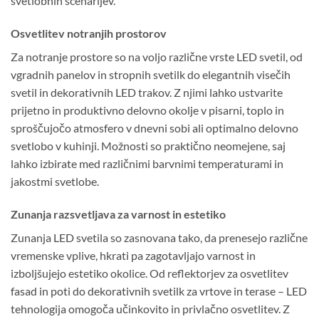
svetlobnih scenarijev.
Osvetlitev notranjih prostorov
Za notranje prostore so na voljo različne vrste LED svetil, od
vgradnih panelov in stropnih svetilk do elegantnih visečih
svetil in dekorativnih LED trakov. Z njimi lahko ustvarite
prijetno in produktivno delovno okolje v pisarni, toplo in
sproščujočo atmosfero v dnevni sobi ali optimalno delovno
svetlobo v kuhinji. Možnosti so praktično neomejene, saj
lahko izbirate med različnimi barvnimi temperaturami in
jakostmi svetlobe.
Zunanja razsvetljava za varnost in estetiko
Zunanja LED svetila so zasnovana tako, da prenesejo različne
vremenske vplive, hkrati pa zagotavljajo varnost in
izboljšujejo estetiko okolice. Od reflektorjev za osvetlitev
fasad in poti do dekorativnih svetilk za vrtove in terase – LED
tehnologija omogoča učinkovito in privlačno osvetlitev. Z