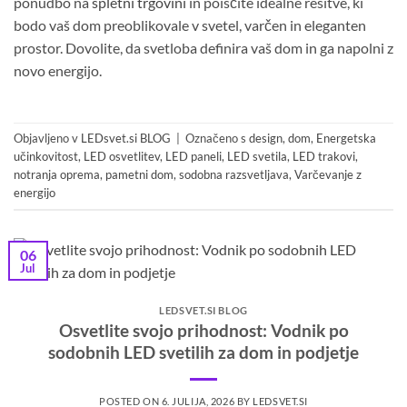
ponudbo na
spletni trgovini
in poiščite idealne rešitve, ki
bodo vaš dom preoblikovale v svetel, varčen in eleganten
prostor. Dovolite, da svetloba definira vaš dom in ga napolni z
novo energijo.
Objavljeno v
LEDsvet.si BLOG
|
Označeno s
design
,
dom
,
Energetska
učinkovitost
,
LED osvetlitev
,
LED paneli
,
LED svetila
,
LED trakovi
,
notranja oprema
,
pametni dom
,
sodobna razsvetljava
,
Varčevanje z
energijo
06
Jul
LEDSVET.SI BLOG
Osvetlite svojo prihodnost: Vodnik po
sodobnih LED svetilih za dom in podjetje
POSTED ON
6. JULIJA, 2026
BY
LEDSVET.SI