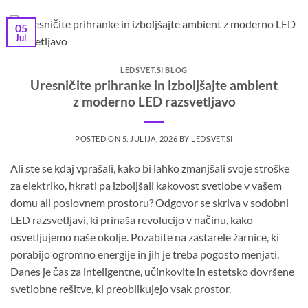
05
Jul
LEDSVET.SI BLOG
Uresničite prihranke in izboljšajte ambient
z moderno LED razsvetljavo
POSTED ON
5. JULIJA, 2026
BY
LEDSVET.SI
Ali ste se kdaj vprašali, kako bi lahko zmanjšali svoje stroške
za elektriko, hkrati pa izboljšali kakovost svetlobe v vašem
domu ali poslovnem prostoru? Odgovor se skriva v sodobni
LED razsvetljavi, ki prinaša revolucijo v načinu, kako
osvetljujemo naše okolje. Pozabite na zastarele žarnice, ki
porabijo ogromno energije in jih je treba pogosto menjati.
Danes je čas za inteligentne, učinkovite in estetsko dovršene
svetlobne rešitve, ki preoblikujejo vsak prostor.