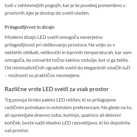
tudi v zahtevnejših pogojih, kar je še posebej pomembno v
prostorih, kjer je dostop do svetil otežen.
Prilagodljivost in dizajn
Moderni dizajn LED svetil omogoča neverjetno
prilagodljivost pri oblikovanju prostora. Na voljo so v
neštetih oblikah, velikostih in barvnih temperaturah, kar vam
omogoča, da ustvarite točno takšno vzdušje, kot si ga želite.
Od minimalističnih vgradnih svetil do elegantnih visečih luči
– možnosti so praktično neomejene.
Različne vrste LED svetil za vsak prostor
Trg ponuja široko paleto LED rešitev, ki so prilagojene
različnim potrebam in estetskim preferencam. Ne glede na to,
ali opremljate dnevno sobo, kuhinjo, spalnico ali delovni
kotiček, boste našli idealno LED razsvetljavo, ki bo dopolnila
vaš prostor.