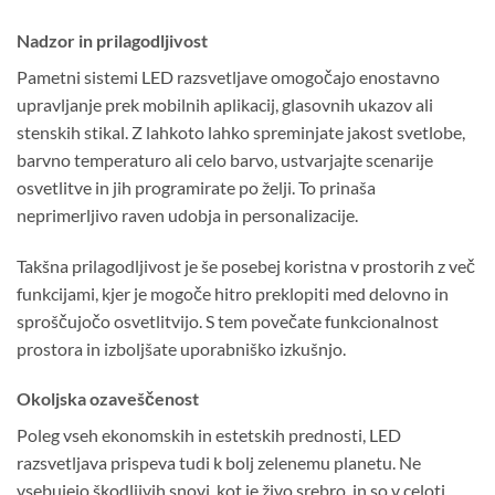
Nadzor in prilagodljivost
Pametni sistemi LED razsvetljave omogočajo enostavno
upravljanje prek mobilnih aplikacij, glasovnih ukazov ali
stenskih stikal. Z lahkoto lahko spreminjate jakost svetlobe,
barvno temperaturo ali celo barvo, ustvarjajte scenarije
osvetlitve in jih programirate po želji. To prinaša
neprimerljivo raven udobja in personalizacije.
Takšna prilagodljivost je še posebej koristna v prostorih z več
funkcijami, kjer je mogoče hitro preklopiti med delovno in
sproščujočo osvetlitvijo. S tem povečate funkcionalnost
prostora in izboljšate uporabniško izkušnjo.
Okoljska ozaveščenost
Poleg vseh ekonomskih in estetskih prednosti, LED
razsvetljava prispeva tudi k bolj zelenemu planetu. Ne
vsebujejo škodljivih snovi, kot je živo srebro, in so v celoti