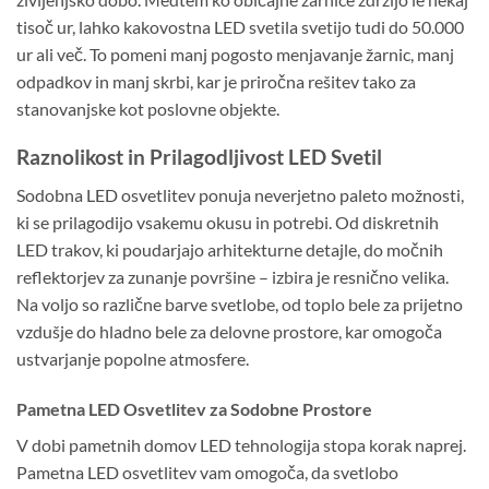
tisoč ur, lahko kakovostna LED svetila svetijo tudi do 50.000
ur ali več. To pomeni manj pogosto menjavanje žarnic, manj
odpadkov in manj skrbi, kar je priročna rešitev tako za
stanovanjske kot poslovne objekte.
Raznolikost in Prilagodljivost LED Svetil
Sodobna LED osvetlitev ponuja neverjetno paleto možnosti,
ki se prilagodijo vsakemu okusu in potrebi. Od diskretnih
LED trakov, ki poudarjajo arhitekturne detajle, do močnih
reflektorjev za zunanje površine – izbira je resnično velika.
Na voljo so različne barve svetlobe, od toplo bele za prijetno
vzdušje do hladno bele za delovne prostore, kar omogoča
ustvarjanje popolne atmosfere.
Pametna LED Osvetlitev za Sodobne Prostore
V dobi pametnih domov LED tehnologija stopa korak naprej.
Pametna LED osvetlitev vam omogoča, da svetlobo