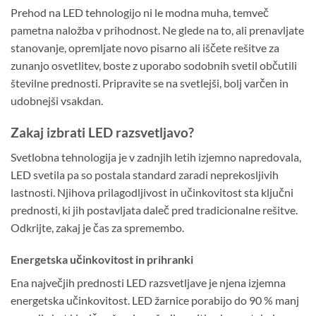
Prehod na LED tehnologijo ni le modna muha, temveč
pametna naložba v prihodnost. Ne glede na to, ali prenavljate
stanovanje, opremljate novo pisarno ali iščete rešitve za
zunanjo osvetlitev, boste z uporabo sodobnih svetil občutili
številne prednosti. Pripravite se na svetlejši, bolj varčen in
udobnejši vsakdan.
Zakaj izbrati LED razsvetljavo?
Svetlobna tehnologija je v zadnjih letih izjemno napredovala,
LED svetila pa so postala standard zaradi neprekosljivih
lastnosti. Njihova prilagodljivost in učinkovitost sta ključni
prednosti, ki jih postavljata daleč pred tradicionalne rešitve.
Odkrijte, zakaj je čas za spremembo.
Energetska učinkovitost in prihranki
Ena največjih prednosti LED razsvetljave je njena izjemna
energetska učinkovitost. LED žarnice porabijo do 90 % manj