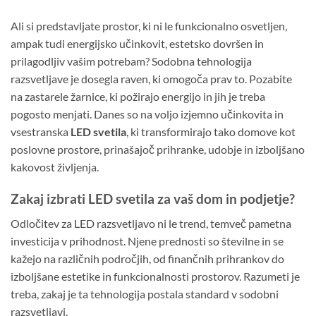
Ali si predstavljate prostor, ki ni le funkcionalno osvetljen,
ampak tudi energijsko učinkovit, estetsko dovršen in
prilagodljiv vašim potrebam? Sodobna tehnologija
razsvetljave je dosegla raven, ki omogoča prav to. Pozabite
na zastarele žarnice, ki požirajo energijo in jih je treba
pogosto menjati. Danes so na voljo izjemno učinkovita in
vsestranska
LED svetila
, ki transformirajo tako domove kot
poslovne prostore, prinašajoč prihranke, udobje in izboljšano
kakovost življenja.
Zakaj izbrati LED svetila za vaš dom in podjetje?
Odločitev za LED razsvetljavo ni le trend, temveč pametna
investicija v prihodnost. Njene prednosti so številne in se
kažejo na različnih področjih, od finančnih prihrankov do
izboljšane estetike in funkcionalnosti prostorov. Razumeti je
treba, zakaj je ta tehnologija postala standard v sodobni
razsvetljavi.