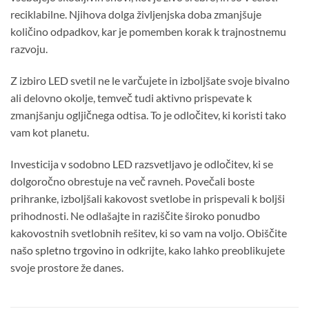
reciklabilne. Njihova dolga življenjska doba zmanjšuje
količino odpadkov, kar je pomemben korak k trajnostnemu
razvoju.
Z izbiro LED svetil ne le varčujete in izboljšate svoje bivalno
ali delovno okolje, temveč tudi aktivno prispevate k
zmanjšanju ogljičnega odtisa. To je odločitev, ki koristi tako
vam kot planetu.
Investicija v sodobno LED razsvetljavo je odločitev, ki se
dolgoročno obrestuje na več ravneh. Povečali boste
prihranke, izboljšali kakovost svetlobe in prispevali k boljši
prihodnosti. Ne odlašajte in raziščite široko ponudbo
kakovostnih svetlobnih rešitev, ki so vam na voljo. Obiščite
našo spletno trgovino
in odkrijte, kako lahko preoblikujete
svoje prostore že danes.