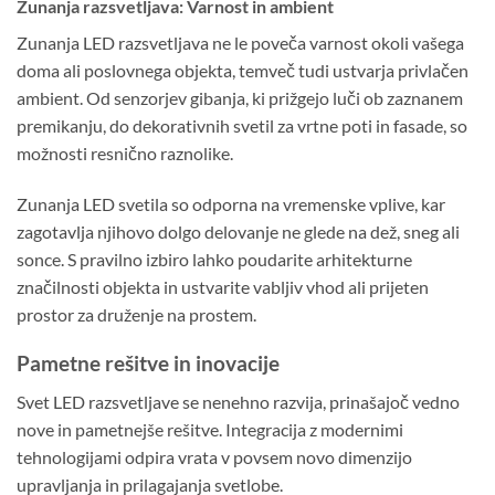
Zunanja razsvetljava: Varnost in ambient
Zunanja LED razsvetljava ne le poveča varnost okoli vašega
doma ali poslovnega objekta, temveč tudi ustvarja privlačen
ambient. Od senzorjev gibanja, ki prižgejo luči ob zaznanem
premikanju, do dekorativnih svetil za vrtne poti in fasade, so
možnosti resnično raznolike.
Zunanja LED svetila so odporna na vremenske vplive, kar
zagotavlja njihovo dolgo delovanje ne glede na dež, sneg ali
sonce. S pravilno izbiro lahko poudarite arhitekturne
značilnosti objekta in ustvarite vabljiv vhod ali prijeten
prostor za druženje na prostem.
Pametne rešitve in inovacije
Svet LED razsvetljave se nenehno razvija, prinašajoč vedno
nove in pametnejše rešitve. Integracija z modernimi
tehnologijami odpira vrata v povsem novo dimenzijo
upravljanja in prilagajanja svetlobe.