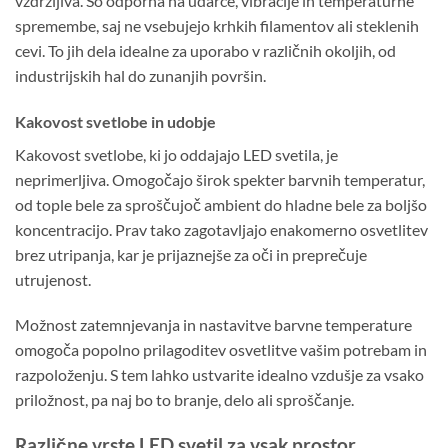
vzdržljiva. So odporna na udarce, vibracije in temperaturne
spremembe, saj ne vsebujejo krhkih filamentov ali steklenih
cevi. To jih dela idealne za uporabo v različnih okoljih, od
industrijskih hal do zunanjih površin.
Kakovost svetlobe in udobje
Kakovost svetlobe, ki jo oddajajo LED svetila, je
neprimerljiva. Omogočajo širok spekter barvnih temperatur,
od tople bele za sproščujoč ambient do hladne bele za boljšo
koncentracijo. Prav tako zagotavljajo enakomerno osvetlitev
brez utripanja, kar je prijaznejše za oči in preprečuje
utrujenost.
Možnost zatemnjevanja in nastavitve barvne temperature
omogoča popolno prilagoditev osvetlitve vašim potrebam in
razpoloženju. S tem lahko ustvarite idealno vzdušje za vsako
priložnost, pa naj bo to branje, delo ali sproščanje.
Različne vrste LED svetil za vsak prostor