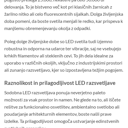
delovanja. To je bistveno več kot pri klasičnih žarnicah z
žarilno nitko ali celo fluorescentnih sijalkah. Dolga življenjska
doba pomeni, da boste svetila menjali le redko, kar prispeva k
manjšemu obremenjevanju okolja z odpadki.
Poleg dolge življenjske dobe so LED svetila tudi izjemno
robustna in odporna na udarce ter vibracije, saj ne vsebujejo
krhkih filamentov ali steklenih cevi. To jih dela idealne za
uporabo v različnih okoljih, vključno z industrijskimi prostori
ali zunanjo razsvetljavo, kjer so izpostavljena težjim pogojem.
Raznolikost in prilagodljivost LED razsvetljave
Sodobna LED razsvetljava ponuja neverjetno paleto
možnosti za vsak prostor in namen. Ne glede na to, ali iščete
rešitve za funkcionalno osvetlitev, ambientalno svetlobo ali
poudarjanje arhitekturnih elementov, boste našli prave
izdelke. Ta prilagodljivost omogoča ustvarjanje edinstvenih