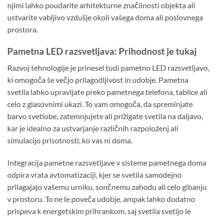
njimi lahko poudarite arhitekturne značilnosti objekta ali
ustvarite vabljivo vzdušje okoli vašega doma ali poslovnega
prostora.
Pametna LED razsvetljava: Prihodnost je tukaj
Razvoj tehnologije je prinesel tudi pametno LED razsvetljavo,
ki omogoča še večjo prilagodljivost in udobje. Pametna
svetila lahko upravljate preko pametnega telefona, tablice ali
celo z glasovnimi ukazi. To vam omogoča, da spreminjate
barvo svetlobe, zatemnjujete ali prižigate svetila na daljavo,
kar je idealno za ustvarjanje različnih razpoloženj ali
simulacijo prisotnosti, ko vas ni doma.
Integracija pametne razsvetljave v sisteme pametnega doma
odpira vrata avtomatizaciji, kjer se svetila samodejno
prilagajajo vašemu urniku, sončnemu zahodu ali celo gibanju
v prostoru. To ne le poveča udobje, ampak lahko dodatno
prispeva k energetskim prihrankom, saj svetila svetijo le