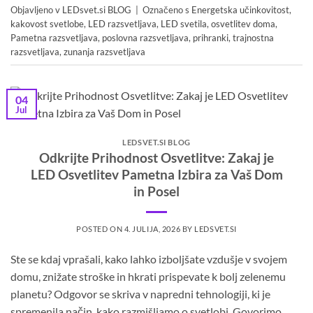
Objavljeno v
LEDsvet.si BLOG
|
Označeno s
Energetska učinkovitost
,
kakovost svetlobe
,
LED razsvetljava
,
LED svetila
,
osvetlitev doma
,
Pametna razsvetljava
,
poslovna razsvetljava
,
prihranki
,
trajnostna
razsvetljava
,
zunanja razsvetljava
04
Jul
LEDSVET.SI BLOG
Odkrijte Prihodnost Osvetlitve: Zakaj je
LED Osvetlitev Pametna Izbira za Vaš Dom
in Posel
POSTED ON
4. JULIJA, 2026
BY
LEDSVET.SI
Ste se kdaj vprašali, kako lahko izboljšate vzdušje v svojem
domu, znižate stroške in hkrati prispevate k bolj zelenemu
planetu? Odgovor se skriva v napredni tehnologiji, ki je
spremenila način, kako razmišljamo o svetlobi. Govorimo