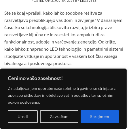
POSTED ON
2. JULIJA, 2026
BY
LEDSVET.SI
Ste se kdaj vprašali, kako lahko sodobne rešitve za
razsvetljavo preoblikujejo vaš dom in življenje? V današnjem
času, ko se tehnologija bliskovito razvija, je izbira prave
razsvetljave ključna ne le za estetiko, ampak tudi za
funkcionalnost, udobje in varčevanje z energijo. Odkrijte,
kako lahko z napredno LED tehnologijo in pametnimi sistemi
izboljšate vzdušje in uporabnost v vsakem kotičku vašega
bivalnega ali poslovnega prostora.
Pripravite se na potovanje v svet svetlobe, kjer se inovacije
Cenimo vašo zasebnost!
srečujejo z vsakodnevnimi potrebami. Ne glede na to, ali
Z nadaljevanjem uporabe naše spletne trgovine, se strinjate z
prenavljate, gradite ali preprosto iščete načine za izboljšanje
uporabo piškotkov in obdelavo vaših podatkov ter splošnimi
svojega okolja, vam bomo pokazali, zakaj so sodobni
pogoji poslovanja.
svetlobni viri prava izbira.
Uredi
Zavračam
Sprejmem
Zakaj izbrati sodobne rešitve za razsvetljavo?
Prehod na sodobne sisteme razsvetljave prinaša nešteto