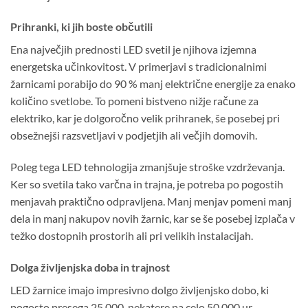
Prihranki, ki jih boste občutili
Ena največjih prednosti LED svetil je njihova izjemna
energetska učinkovitost. V primerjavi s tradicionalnimi
žarnicami porabijo do 90 % manj električne energije za enako
količino svetlobe. To pomeni bistveno nižje račune za
elektriko, kar je dolgoročno velik prihranek, še posebej pri
obsežnejši razsvetljavi v podjetjih ali večjih domovih.
Poleg tega LED tehnologija zmanjšuje stroške vzdrževanja.
Ker so svetila tako varčna in trajna, je potreba po pogostih
menjavah praktično odpravljena. Manj menjav pomeni manj
dela in manj nakupov novih žarnic, kar se še posebej izplača v
težko dostopnih prostorih ali pri velikih instalacijah.
Dolga življenjska doba in trajnost
LED žarnice imajo impresivno dolgo življenjsko dobo, ki
pogosto presega 25.000, nekatere pa celo 50.000 ur