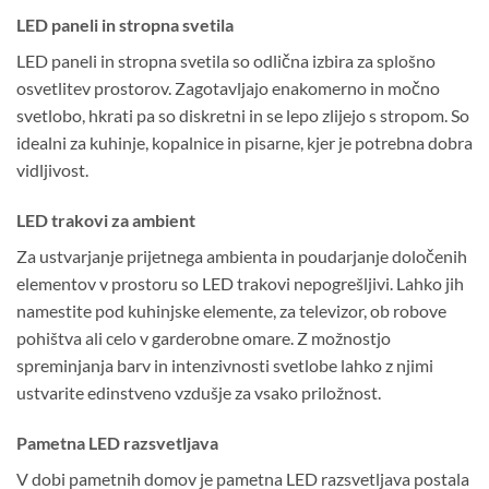
LED paneli in stropna svetila
LED paneli in stropna svetila so odlična izbira za splošno
osvetlitev prostorov. Zagotavljajo enakomerno in močno
svetlobo, hkrati pa so diskretni in se lepo zlijejo s stropom. So
idealni za kuhinje, kopalnice in pisarne, kjer je potrebna dobra
vidljivost.
LED trakovi za ambient
Za ustvarjanje prijetnega ambienta in poudarjanje določenih
elementov v prostoru so LED trakovi nepogrešljivi. Lahko jih
namestite pod kuhinjske elemente, za televizor, ob robove
pohištva ali celo v garderobne omare. Z možnostjo
spreminjanja barv in intenzivnosti svetlobe lahko z njimi
ustvarite edinstveno vzdušje za vsako priložnost.
Pametna LED razsvetljava
V dobi pametnih domov je pametna LED razsvetljava postala