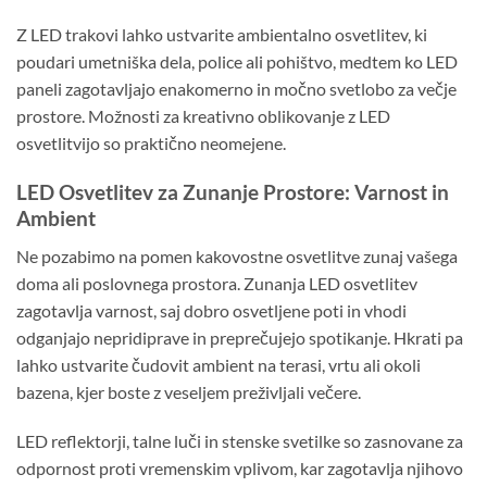
Z LED trakovi lahko ustvarite ambientalno osvetlitev, ki
poudari umetniška dela, police ali pohištvo, medtem ko LED
paneli zagotavljajo enakomerno in močno svetlobo za večje
prostore. Možnosti za kreativno oblikovanje z LED
osvetlitvijo so praktično neomejene.
LED Osvetlitev za Zunanje Prostore: Varnost in
Ambient
Ne pozabimo na pomen kakovostne osvetlitve zunaj vašega
doma ali poslovnega prostora. Zunanja LED osvetlitev
zagotavlja varnost, saj dobro osvetljene poti in vhodi
odganjajo nepridiprave in preprečujejo spotikanje. Hkrati pa
lahko ustvarite čudovit ambient na terasi, vrtu ali okoli
bazena, kjer boste z veseljem preživljali večere.
LED reflektorji, talne luči in stenske svetilke so zasnovane za
odpornost proti vremenskim vplivom, kar zagotavlja njihovo