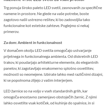
Trg ponuja široko paleto LED svetil, zasnovanih za specifične
namene in prostore. Ne glede na vaše potrebe, boste
zagotovo našli ustrezno rešitev, ki bo zadovoljila tako
funkcionalne kot estetske zahteve. Poglejmo si nekaj
primerov.
Za dom: Ambient in funkcionalnost
V domačem okolju LED svetila omogočajo ustvarjanje
prijetnega in funkcionalnega ambienta. Od diskretnih LED
trakov, ki poudarjajo arhitekturne elemente, do elegantnih
panelov, ki zagotavljajo enakomerno splošno osvetlitev,
možnosti so neomejene. Izbirate lahko med različnimi dizajni,
ki se popolnoma zlijejo z vašim interjerjem.
LED žarnice so na voljo v vseh standardnih grlih, kar
omogoča enostavno zamenjavo obstoječih žarnic. Z njimi
lahko osvetlite vsak kotiček, od kuhinje do spalnice, in si