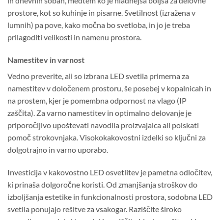
in dnevnih sobah, medtem ko je hladnejša boljša za delovne
prostore, kot so kuhinje in pisarne. Svetilnost (izražena v
lumnih) pa pove, kako močna bo svetloba, in jo je treba
prilagoditi velikosti in namenu prostora.
Namestitev in varnost
Vedno preverite, ali so izbrana LED svetila primerna za
namestitev v določenem prostoru, še posebej v kopalnicah in
na prostem, kjer je pomembna odpornost na vlago (IP
zaščita). Za varno namestitev in optimalno delovanje je
priporočljivo upoštevati navodila proizvajalca ali poiskati
pomoč strokovnjaka. Visokokakovostni izdelki so ključni za
dolgotrajno in varno uporabo.
Investicija v kakovostno LED osvetlitev je pametna odločitev,
ki prinaša dolgoročne koristi. Od zmanjšanja stroškov do
izboljšanja estetike in funkcionalnosti prostora, sodobna LED
svetila ponujajo rešitve za vsakogar. Raziščite široko