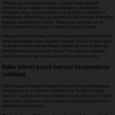
Tehnologija svetlobnih diod je v zadnjih letih naredila
izjemen korak naprej in postala standard v sodobnem
bivalnem okolju. Glavni razlog za to je njihova neverjetna
energetska učinkovitost, saj porabijo do 80 % manj električne
energije kot klasične žarnice. To pomeni, da boste že ob
prvem mesečnem računu za elektriko opazili razliko.
Poleg prihranka denarja se ta svetila ponašajo tudi z izjemno
dolgo življenjsko dobo, ki lahko preseže 25.000 ur delovanja.
To pomeni več let brezskrbnega delovanja brez potrebe po
nenehni menjavi pregorelih žarnic. Prav tako ne oddajajo
odvečne toplote, kar povečuje varnost v vašem domu.
Kako izbrati pravo barvno temperaturo
svetlobe
Eden najpomembnejših dejavnikov pri izbiri svetil je barvna
temperatura, ki jo merimo v Kelvinih (K). Ta določa, kako
toplo ali hladno bo deloval prostor, ko prižgemo luči. Pravilna
izbira barve svetlobe lahko bistveno izboljša funkcionalnost
posameznega prostora.