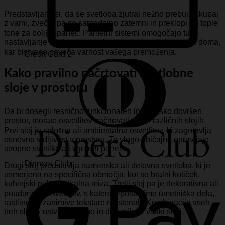
Predstavljajte si, da se svetloba zjutraj nežno prebuja skupaj
z vami, zvečer pa se samodejno zatemni in preklopi na tople
tone za boljši spanec. Pametni sistemi omogočajo tudi
nastavljanje urnikov in simulacijo prisotnosti, ko vas ni doma,
kar bistveno poveča varnost vašega premoženja.
Credit Card 2
Kako pravilno načrtovati svetlobne
sloje v prostoru
Da bi dosegli resnično funkcionalen in estetsko dovršen
prostor, morate osvetlitev načrtovati v treh različnih slojih.
Prvi sloj je splošna ali ambientalna osvetlitev, ki zagotavlja
osnovno vidljivost v prostoru. To vlogo običajno opravljajo
stropne svetilke ali vgradni paneli.
Dinners Club
Drugi sloj predstavlja namenska ali delovna svetloba, ki je
usmerjena na specifična območja, kot so bralni kotiček,
kuhinjski pult ali pisalna miza. Tretji sloj pa je dekorativna ali
poudarjena osvetlitev, s katero izpostavimo umetniška dela,
rastline ali zanimive teksture na stenah. Kombinacija vseh
treh slojev ustvari globino in dinamiko v vsaki sobi.