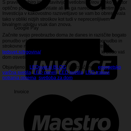
S pravilno izbiro in postavitvijo svetlobnih virov lahko prostor
optično povečate, povišate ali pa ga naredite bolj intimnega.
Investicija v kakovostno razsvetljavo se vam bo obrestovala
tako v obliki nižjih stroškov kot tudi v neprecenljivem
bivalnem udobju vsak dan znova.
Google Pay
Začnite svojo preobrazbo doma že danes in raziščite bogato
ponudbo vrhunskih svetlobnih rešitev. Celotno ponudbo in
strokovne nasvete za izbiro najdete na spletni strani
ledsvet.si/trgovina/
, kjer so vam na voljo izdelki, ki bodo vaš
dom osvetlili v povsem novi, varčni in estetski luči.
Objavljeno v
LEDsvet.si BLOG
|
Označeno s
energetsko
varčna svetila
,
LED paneli
,
LED svetila
,
LED trakovi
,
notranja oprema
,
svetloba za dom
Invoice