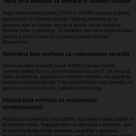
Topla bela svetloba za domače in udobno vzdušje
Topla bela svetloba (med 2700K in 3000K) ustvarja prijetno,
sproščujoče in intimno vzdušje. Najbolj primerna je za
prostore, kjer se želimo spočiti in družiti, kot so spalnice,
dnevne sobe in jedilnice. Ta svetloba posnema tradicionalne
žarnice z žarilno nitko in v prostor prinaša občutek
domačnosti.
Nevtralna bela svetloba za vsakodnevna opravila
Nevtralna bela svetloba (okoli 4000K) ponuja najbolj
naraven prikaz barv in je izjemno prijetna za oči. Je idealna
izbira za kuhinje, kopalnice in delovne kotičke, saj spodbuja
budnost in koncentracijo. V tej svetlobi bodo vsa opravila, od
priprave hrane do ličenja, potekala veliko lažje.
Hladna bela svetloba za maksimalno
osredotočenost
Hladna bela svetloba (nad 5000K) ima rahel moder podton in
je izjemno svetla. Najpogosteje se uporablja v prostorih, kjer
je natančnost ključnega pomena, na primer v garažah,