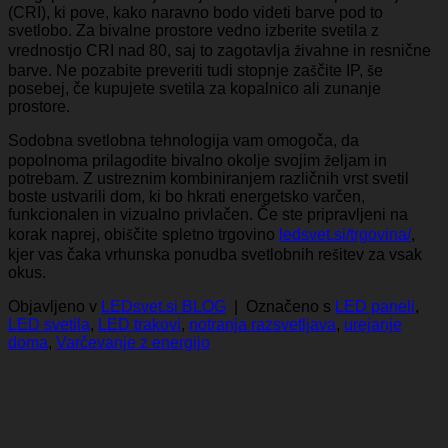
(CRI), ki pove, kako naravno bodo videti barve pod to
svetlobo. Za bivalne prostore vedno izberite svetila z
vrednostjo CRI nad 80, saj to zagotavlja živahne in resnične
barve. Ne pozabite preveriti tudi stopnje zaščite IP, še
posebej, če kupujete svetila za kopalnico ali zunanje
prostore.
Sodobna svetlobna tehnologija vam omogoča, da
popolnoma prilagodite bivalno okolje svojim željam in
potrebam. Z ustreznim kombiniranjem različnih vrst svetil
boste ustvarili dom, ki bo hkrati energetsko varčen,
funkcionalen in vizualno privlačen. Če ste pripravljeni na
korak naprej, obiščite spletno trgovino
ledsvet.si/trgovina/
,
kjer vas čaka vrhunska ponudba svetlobnih rešitev za vsak
okus.
Objavljeno v
LEDsvet.si BLOG
|
Označeno s
LED paneli
,
LED svetila
,
LED trakovi
,
notranja razsvetljava
,
urejanje
doma
,
Varčevanje z energijo