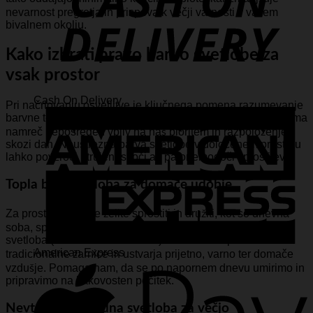
nevarnost pregretja in prispeva k večji varnosti v vašem
bivalnem okolju.
Kako izbrati pravo barvo svetlobe za
vsak prostor
Cash On Delivery
Pri načrtovanju osvetlitve je ključnega pomena razumevanje
barvne temperature, ki jo merimo v Kelvinih (K). Svetloba ima
namreč neposreden vpliv na naš bioritem in razpoloženje
skozi dan. Neustrezna barva svetlobe v določenem prostoru
lahko povzroči utrujenost oči ali pa onemogoči sprostitev.
Topla bela svetloba za domače udobje
Za prostore, kjer se želite sprostiti in družiti, kot so dnevna
soba, spalnica in jedilnica, je najboljša izbira topla bela
svetloba (med 2700K in 3000K). Ta svetloba posnema
American Express
tradicionalne žarnice in ustvarja prijetno, varno ter domače
vzdušje. Pomaga nam, da se po napornem dnevu umirimo in
pripravimo na kakovosten počitek.
Nevtralna in hladna svetloba za večjo