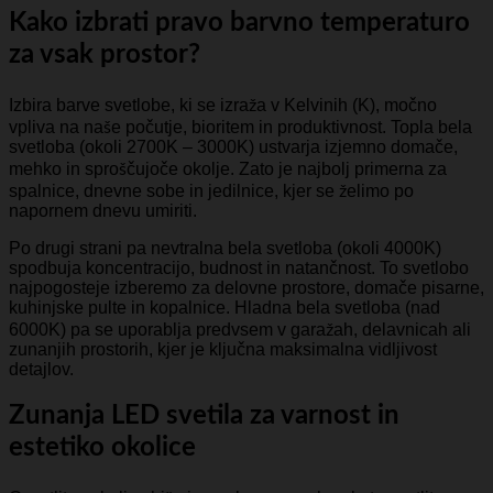
Kako izbrati pravo barvno temperaturo
za vsak prostor?
Izbira barve svetlobe, ki se izraža v Kelvinih (K), močno
vpliva na naše počutje, bioritem in produktivnost. Topla bela
svetloba (okoli 2700K – 3000K) ustvarja izjemno domače,
mehko in sproščujoče okolje. Zato je najbolj primerna za
spalnice, dnevne sobe in jedilnice, kjer se želimo po
napornem dnevu umiriti.
Po drugi strani pa nevtralna bela svetloba (okoli 4000K)
spodbuja koncentracijo, budnost in natančnost. To svetlobo
najpogosteje izberemo za delovne prostore, domače pisarne,
kuhinjske pulte in kopalnice. Hladna bela svetloba (nad
6000K) pa se uporablja predvsem v garažah, delavnicah ali
zunanjih prostorih, kjer je ključna maksimalna vidljivost
detajlov.
Zunanja LED svetila za varnost in
estetiko okolice