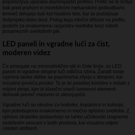
priporočljiva uporaba aluminijastih profilov. Profili ne le ščitijo
trak pred prahom in morebitnimi mehanskimi poškodbami,
temveč delujejo tudi kot hladilno telo, kar še podaljšuje
življenjsko dobo diod. Poleg tega mlečni difuzor na profilu
poskrbi za enakomerno razpršitev svetlobe brez vidnih
posameznih svetlobnih pik.
LED paneli in vgradne luči za čist,
moderen videz
Če prisegate na minimalističen stil in čiste linije, so LED
paneli in vgradne stropne luči odlična izbira. Zaradi svoje
izjemno tanke oblike se popolnoma zlijejo s stropom, kar
vizualno poveča prostor. To je še posebej koristno v sobah z
nižjimi stropi, kjer bi klasični viseči lumnovni elementi
delovali preveč masivno in utesnjujoče.
Vgradne luči so idealne za hodnike, kopalnice in kuhinje,
kjer potrebujemo enakomerno in močno splošno svetlobo. Z
njihovo strateško postavitvijo se lahko učinkovito izognemo
neželenim sencam v kotih prostora, kar vizualno odpre
celoten ambient.