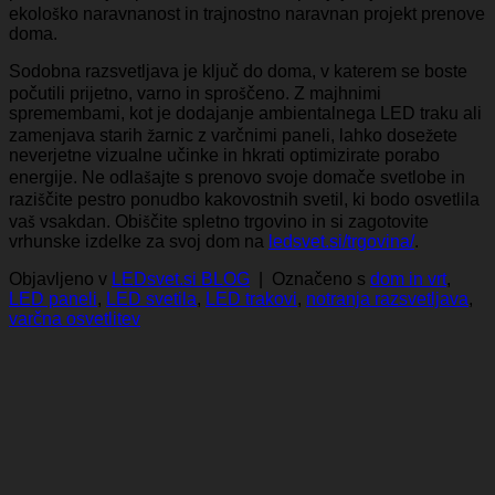
ekološko naravnanost in trajnostno naravnan projekt prenove
doma.
Sodobna razsvetljava je ključ do doma, v katerem se boste
počutili prijetno, varno in sproščeno. Z majhnimi
spremembami, kot je dodajanje ambientalnega LED traku ali
zamenjava starih žarnic z varčnimi paneli, lahko dosežete
neverjetne vizualne učinke in hkrati optimizirate porabo
energije. Ne odlašajte s prenovo svoje domače svetlobe in
raziščite pestro ponudbo kakovostnih svetil, ki bodo osvetlila
vaš vsakdan. Obiščite spletno trgovino in si zagotovite
vrhunske izdelke za svoj dom na
ledsvet.si/trgovina/
.
Objavljeno v
LEDsvet.si BLOG
|
Označeno s
dom in vrt
,
LED paneli
,
LED svetila
,
LED trakovi
,
notranja razsvetljava
,
varčna osvetlitev