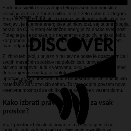
Sodobna svetila so v zadnjih letih povsem nadomestila
klasične žarnice z žarilno nitko, in to z zelo dobrim razlogom.
Western Union
Ena največjih prednosti, ki jo opazi vsak uporabnik takoj po
menjavi, je izjemna energijska učinkovitost, saj ta tehnologija
porabi do 80 % manj električne energije za enako svetilnost.
Poleg tega se ponašajo z neverjetno dolgo življenjsko dobo,
kar pomeni bistveno manj pogosto menjavo svetil in s tem
manj odpadkov.
Z izbiro teh okolju prijaznih rešitev ne boste le opazno znižali
svojih mesečnih stroškov na položnicah, temveč boste
aktivno prispevali tudi k varovanju okolja. Ker ta svetila med
delovanjem ne oddajajo toplote, so izjemno varna za
uporabo v vseh prostorih, tudi v neposredni bližini občutljivih
Discover
materialov ali v otroških sobah. To vam odpira povsem nove,
kreativne možnosti za oblikovanje svetlobe v vašem domu.
Kako izbrati pravo svetlobo za vsak
prostor?
Vsak prostor v hiši ali stanovanju ima svojo specifično
funkcijo, zato zahteva tudi različno vrsto osvetlitve za