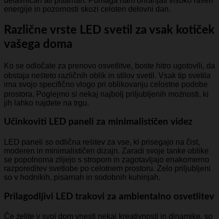
delavnicah ali pisarnah. Pomaga nam ohranjati visoko raven
energije in pozornosti skozi celoten delovni dan.
Različne vrste LED svetil za vsak kotiček
vašega doma
Ko se odločate za prenovo osvetlitve, boste hitro ugotovili, da
obstaja nešteto različnih oblik in stilov svetil. Vsak tip svetila
ima svojo specifično vlogo pri oblikovanju celostne podobe
prostora. Poglejmo si nekaj najbolj priljubljenih možnosti, ki
jih lahko najdete na trgu.
Učinkoviti LED paneli za minimalističen videz
LED paneli so odlična rešitev za vse, ki prisegajo na čist,
moderen in minimalističen dizajn. Zaradi svoje tanke oblike
se popolnoma zlijejo s stropom in zagotavljajo enakomerno
razporeditev svetlobe po celotnem prostoru. Zelo priljubljeni
so v hodnikih, pisarnah in sodobnih kuhinjah.
Prilagodljivi LED trakovi za ambientalno osvetlitev
Če želite v svoj dom vnesti nekaj kreativnosti in dinamike, so