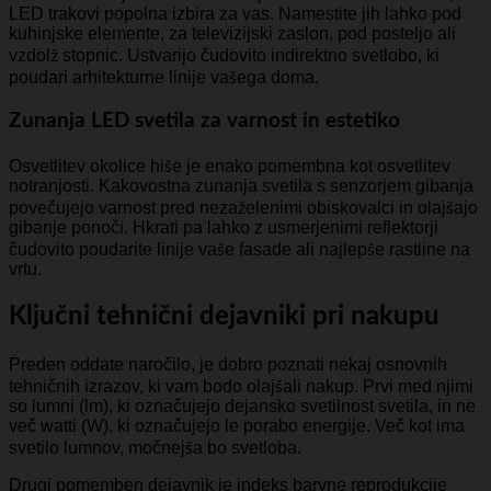
LED trakovi popolna izbira za vas. Namestite jih lahko pod
kuhinjske elemente, za televizijski zaslon, pod posteljo ali
vzdolž stopnic. Ustvarijo čudovito indirektno svetlobo, ki
poudari arhitekturne linije vašega doma.
Zunanja LED svetila za varnost in estetiko
Osvetlitev okolice hiše je enako pomembna kot osvetlitev
notranjosti. Kakovostna zunanja svetila s senzorjem gibanja
povečujejo varnost pred nezaželenimi obiskovalci in olajšajo
gibanje ponoči. Hkrati pa lahko z usmerjenimi reflektorji
čudovito poudarite linije vaše fasade ali najlepše rastline na
vrtu.
Ključni tehnični dejavniki pri nakupu
Preden oddate naročilo, je dobro poznati nekaj osnovnih
tehničnih izrazov, ki vam bodo olajšali nakup. Prvi med njimi
so lumni (lm), ki označujejo dejansko svetilnost svetila, in ne
več watti (W), ki označujejo le porabo energije. Več kot ima
svetilo lumnov, močnejša bo svetloba.
Drugi pomemben dejavnik je indeks barvne reprodukcije