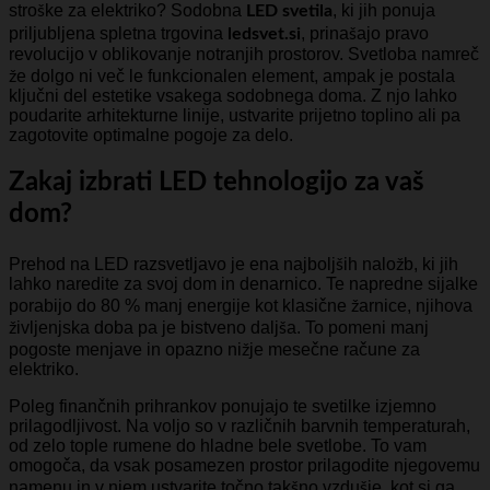
stroške za elektriko? Sodobna
, ki jih ponuja
LED svetila
priljubljena spletna trgovina
, prinašajo pravo
ledsvet.si
revolucijo v oblikovanje notranjih prostorov. Svetloba namreč
že dolgo ni več le funkcionalen element, ampak je postala
ključni del estetike vsakega sodobnega doma. Z njo lahko
poudarite arhitekturne linije, ustvarite prijetno toplino ali pa
zagotovite optimalne pogoje za delo.
Zakaj izbrati LED tehnologijo za vaš
dom?
Prehod na LED razsvetljavo je ena najboljših naložb, ki jih
lahko naredite za svoj dom in denarnico. Te napredne sijalke
porabijo do 80 % manj energije kot klasične žarnice, njihova
življenjska doba pa je bistveno daljša. To pomeni manj
pogoste menjave in opazno nižje mesečne račune za
elektriko.
Poleg finančnih prihrankov ponujajo te svetilke izjemno
prilagodljivost. Na voljo so v različnih barvnih temperaturah,
od zelo tople rumene do hladne bele svetlobe. To vam
omogoča, da vsak posamezen prostor prilagodite njegovemu
namenu in v njem ustvarite točno takšno vzdušje, kot si ga