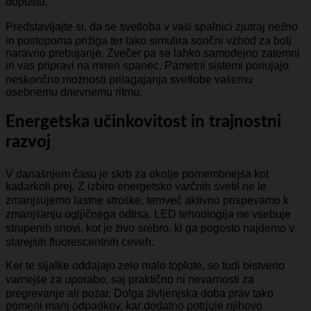
dopustu.
Predstavljajte si, da se svetloba v vaši spalnici zjutraj nežno
in postopoma prižiga ter tako simulira sončni vzhod za bolj
naravno prebujanje. Zvečer pa se lahko samodejno zatemni
in vas pripravi na miren spanec. Pametni sistemi ponujajo
neskončno možnosti prilagajanja svetlobe vašemu
osebnemu dnevnemu ritmu.
Energetska učinkovitost in trajnostni
razvoj
V današnjem času je skrb za okolje pomembnejša kot
kadarkoli prej. Z izbiro energetsko varčnih svetil ne le
zmanjšujemo lastne stroške, temveč aktivno prispevamo k
zmanjšanju ogljičnega odtisa. LED tehnologija ne vsebuje
strupenih snovi, kot je živo srebro, ki ga pogosto najdemo v
starejših fluorescentnih ceveh.
Ker te sijalke oddajajo zelo malo toplote, so tudi bistveno
varnejše za uporabo, saj praktično ni nevarnosti za
pregrevanje ali požar. Dolga življenjska doba prav tako
pomeni manj odpadkov, kar dodatno potrjuje njihovo