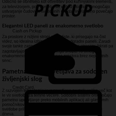
Odlično se obnesejo kot osvetlitev pod kuhinjskimi elementi,
za televizorjem, pod posteljo ali vzdolž stopnic. Omogočajo
ustvarjanje čudovitih svetlobnih efektov in vizualno povečajo
prostor.
Elegantni LED paneli za enakomerno svetlobo
Cash on Pickup
Za prostore z nižjimi stropi ali za tiste, ki prisegajo na čist
videz, so idealna izbira vgradni ali nadgradni paneli. Zaradi
svoje tanke zasnove se neopazno zlijejo s stropom, hkrati pa
zagotavljajo širok kot svetlobnega snopa. To omogoča
enakomerno osvetlitev celotnega prostora brez neprijetnih
senc.
Pametna LED razsvetljava za sodoben
življenjski slog
Credit Card
Z razvojem tehnologije je razsvetljava postala veliko več kot
le vir svetlobe za temne večere. Sodobni sistemi omogočajo
pametno upravljanje preko mobilnih aplikacij ali glasovnih
pomočnikov. To pomeni, da lahko intenzivnost in barvo
svetlobe prilagajate glede na trenutno dejavnost ali del
dneva.