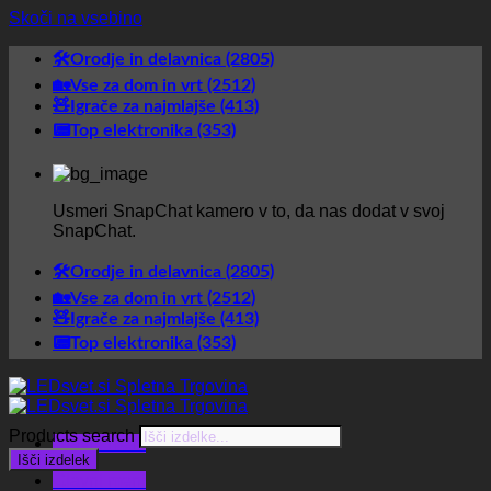
Skoči na vsebino
🛠️Orodje in delavnica (2805)
🏡Vse za dom in vrt (2512)
🧸Igrače za najmlajše (413)
📟Top elektronika (353)
Usmeri SnapChat kamero v to, da nas dodat v svoj
SnapChat.
🛠️Orodje in delavnica (2805)
🏡Vse za dom in vrt (2512)
🧸Igrače za najmlajše (413)
📟Top elektronika (353)
Products search
Glavni meni
Išči izdelek
Glavni meni