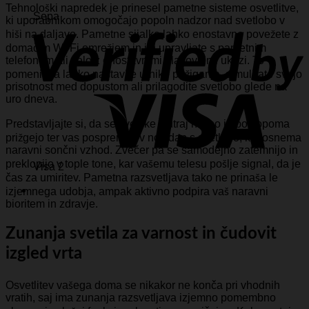
Tehnološki napredek je prinesel pametne sisteme osvetlitve,
Sepa
ki uporabnikom omogočajo popoln nadzor nad svetlobo v
hiši na daljavo. Pametne sijalke lahko enostavno povežete z
domačim Wi-Fi omrežjem in jih upravljate s pametnim
telefonom ali celo z enostavnimi glasovnimi ukazi. To
pomeni, da lahko nastavite urnike prižiganja, simulirate svojo
prisotnost med dopustom ali prilagodite svetlobo glede na
uro dneva.
Predstavljajte si, da se svetilke zjutraj nežno in postopoma
prižgejo ter vas pospremijo v nov dan s svetlobo, ki posnema
naravni sončni vzhod. Zvečer pa se samodejno zatemnijo in
preklopijo v tople tone, kar vašemu telesu pošlje signal, da je
Visa 2
čas za umiritev. Pametna razsvetljava tako ne prinaša le
izjemnega udobja, ampak aktivno podpira vaš naravni
bioritem in zdravje.
Zunanja svetila za varnost in čudovit
izgled vrta
Osvetlitev vašega doma se nikakor ne konča pri vhodnih
vratih, saj ima zunanja razsvetljava izjemno pomembno