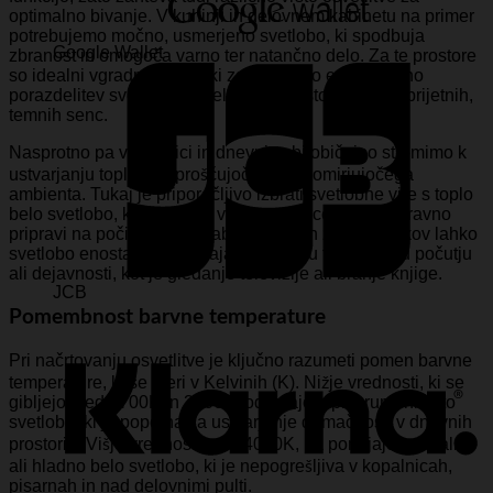
optimalno bivanje. V kuhinji in delovnem kabinetu na primer
potrebujemo močno, usmerjeno svetlobo, ki spodbuja
Google Wallet
zbranost in omogoča varno ter natančno delo. Za te prostore
so idealni vgradni paneli, ki zagotavljajo enakomerno
porazdelitev svetlobe po celotnem prostoru brez neprijetnih,
temnih senc.
Nasprotno pa v spalnici in dnevni sobi običajno stremimo k
ustvarjanju toplega, sproščujočega in pomirjujočega
ambienta. Tukaj je priporočljivo izbrati svetlobne vire s toplo
belo svetlobo, ki posnema večerno sonce in telo naravno
pripravi na počitek. Z uporabo sodobnih zatemnilnikov lahko
svetlobo enostavno prilagajate svojemu trenutnemu počutju
ali dejavnosti, kot je gledanje televizije ali branje knjige.
JCB
Pomembnost barvne temperature
Pri načrtovanju osvetlitve je ključno razumeti pomen barvne
temperature, ki se meri v Kelvinih (K). Nižje vrednosti, ki se
gibljejo med 2700K in 3000K, oddajajo toplo, rumenkasto
svetlobo, ki je popolna za ustvarjanje domačnosti v dnevnih
prostorih. Višje vrednosti, nad 4000K, pa ponujajo nevtralno
ali hladno belo svetlobo, ki je nepogrešljiva v kopalnicah,
pisarnah in nad delovnimi pulti.