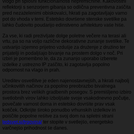
vlogo pri splošni funkcionalnosti nepremičnine. Kakovostni
reflektorji s senzorjem gibanja so odlična preventivna zaščita
pred nezaželenimi obiskovalci, hkrati pa zagotavljajo varno
pot do vhoda v temi. Estetsko dovršene stenske svetilke pa
lahko čudovito poudarijo edinstveno arhitekturo vaše hiše.
Za vse, ki radi preživljate dolge poletne večere na terasi ali
vrtu, pa so na voljo različne dekorativne zunanje svetilke. Te
ustvarijo izjemno prijetno vzdušje za druženje z družino ter
prijatelji in podaljšajo bivanje na prostem dolgo v noč. Pri
izbiri je pomembno le, da za zunanjo uporabo izberete
izdelke z ustrezno IP zaščito, ki zagotavlja popolno
odpornost na vlago in prah.
Ureditev osvetlitve je eden najenostavnejših, a hkrati najbolj
učinkovitih načinov za popolno preobrazbo bivalnega
prostora brez velikih gradbenih posegov. S premišljeno izbiro
svetlobnih virov lahko izboljšate svoje vsakodnevno počutje,
povečate varnost doma in estetsko dovršite prav vsak
kotiček. Odkrijte široko ponudbo vrhunskih izdelkov in
poiščite popolne rešitve za svoj dom na spletni strani
ledsvet.si/trgovina/
ter stopite v svetlejšo, energetsko
varčnejšo prihodnost še danes.