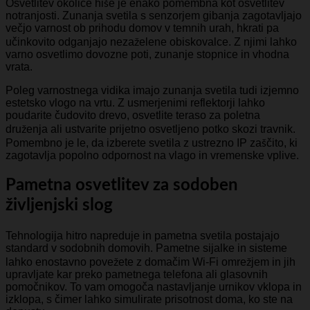
Osvetlitev okolice hiše je enako pomembna kot osvetlitev
notranjosti. Zunanja svetila s senzorjem gibanja zagotavljajo
večjo varnost ob prihodu domov v temnih urah, hkrati pa
učinkovito odganjajo nezaželene obiskovalce. Z njimi lahko
varno osvetlimo dovozne poti, zunanje stopnice in vhodna
vrata.
Poleg varnostnega vidika imajo zunanja svetila tudi izjemno
estetsko vlogo na vrtu. Z usmerjenimi reflektorji lahko
poudarite čudovito drevo, osvetlite teraso za poletna
druženja ali ustvarite prijetno osvetljeno potko skozi travnik.
Pomembno je le, da izberete svetila z ustrezno IP zaščito, ki
zagotavlja popolno odpornost na vlago in vremenske vplive.
Pametna osvetlitev za sodoben
življenjski slog
Tehnologija hitro napreduje in pametna svetila postajajo
standard v sodobnih domovih. Pametne sijalke in sisteme
lahko enostavno povežete z domačim Wi-Fi omrežjem in jih
upravljate kar preko pametnega telefona ali glasovnih
pomočnikov. To vam omogoča nastavljanje urnikov vklopa in
izklopa, s čimer lahko simulirate prisotnost doma, ko ste na