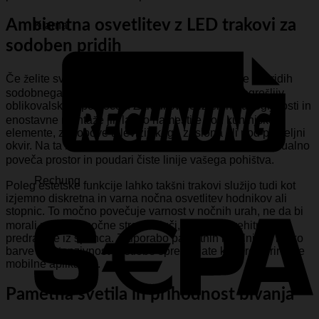
Ambientna osvetlitev z LED trakovi za
Klarna
sodoben pridih
Če želite svojemu domu vdahniti nekaj dinamike in pridih
sodobnega luksuza, so prilagodljivi trakovi nepogrešljiv
oblikovalski pripomoček. Zaradi svoje izjemne upogljivosti in
enostavne montaže jih lahko namestite pod kuhinjske
elemente, za robove televizijskega zaslona ali pod posteljni
okvir. Na ta način ustvarite čudovit indirektni sijaj, ki vizualno
poveča prostor in poudari čiste linije vašega pohištva.
Rechung
Poleg estetske funkcije lahko takšni trakovi služijo tudi kot
izjemno diskretna in varna nočna osvetlitev hodnikov ali
stopnic. To močno povečuje varnost v nočnih urah, ne da bi
morali prižigati močne stropne luči, ki bi vas prehitro
predramile iz spanca. Z uporabo pametnih krmilnikov lahko
barve in intenzivnost svetlobe spreminjate kar prek priročne
mobilne aplikacije.
Pametna svetila in prihodnost bivanja