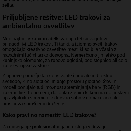
želite.
Priljubljene rešitve: LED trakovi za
ambientalno osvetlitev
Med najbolj iskanimi izdelki zadnjih let so zagotovo
prilagodljivi LED trakovi. Ti tanki, a izjemno svetli trakovi
omogočajo kreativno osvetlitev mest, ki so bila včasih z
navadnimi lučmi težko dostopna. Nameščamo jih lahko pod
kuhinjske elemente, za robove ogledal, pod stopnice ali celo
za televizijske zaslone.
Z njihovo pomočjo lahko ustvarite čudovito indirektno
svetlobo, ki ne slepi oči in daje prostoru globino. Številni
modeli ponujajo tudi možnost spreminjanja barv (RGB) in
zatemnitve. To pomeni, da lahko z enim klikom na daljinskem
upravljalniku spremenite dnevno sobo v domači kino ali
prostor za sproščeno druženje.
Kako pravilno namestiti LED trakove?
Za doseganje profesionalnega in čistega videza je