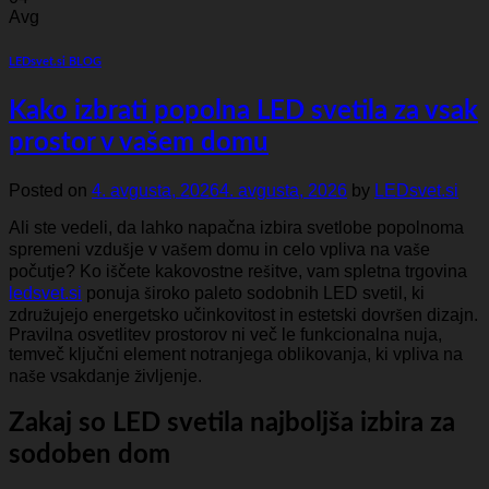
Avg
LEDsvet.si BLOG
Kako izbrati popolna LED svetila za vsak
prostor v vašem domu
Posted on
4. avgusta, 2026
4. avgusta, 2026
by
LEDsvet.si
Ali ste vedeli, da lahko napačna izbira svetlobe popolnoma
spremeni vzdušje v vašem domu in celo vpliva na vaše
počutje? Ko iščete kakovostne rešitve, vam spletna trgovina
ledsvet.si
ponuja široko paleto sodobnih LED svetil, ki
združujejo energetsko učinkovitost in estetski dovršen dizajn.
Pravilna osvetlitev prostorov ni več le funkcionalna nuja,
temveč ključni element notranjega oblikovanja, ki vpliva na
naše vsakdanje življenje.
Zakaj so LED svetila najboljša izbira za
sodoben dom