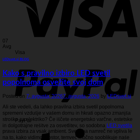
07
Avg
Visa
LEDsvet.si BLOG
Kako s pravilno izbiro LED svetil
popolnoma osvežite svoj dom
Posted on
7. avgusta, 2026
7. avgusta, 2026
by
LEDsvet.si
Ali ste vedeli, da lahko pravilna izbira svetil popolnoma
spremeni vzdušje v vašem domu in hkrati opazno zmanjša
stroške za elektriko? Če iščete energetsko varčne, estetske
PayPal
in dolgotrajne rešitve za osvetlitev, so sodobna
LED svetila
prava izbira za vsak ambient. Svetloba namreč ne vpliva le
na to, kako vidimo prostor, temveč močno sooblikuje naše