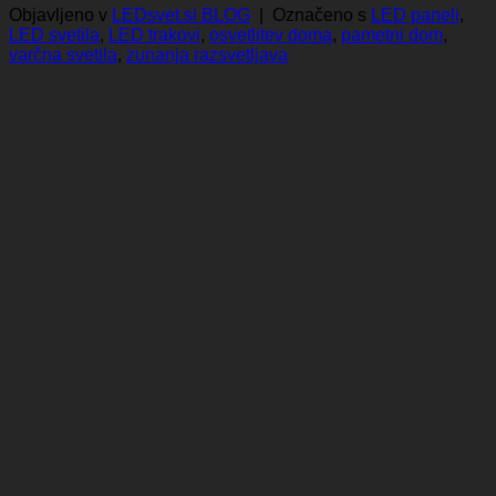
Objavljeno v
LEDsvet.si BLOG
|
Označeno s
LED paneli
,
LED svetila
,
LED trakovi
,
osvetlitev doma
,
pametni dom
,
varčna svetila
,
zunanja razsvetljava