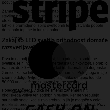
počutje, produktivnost in sprostitev po napornem dnevu.
Zamenjava klasičnih svetil z napredno tehnologijo prinaša
številne prednosti, ki presegajo zgolj nižje račune za
električno energijo. V nadaljevanju bomo raziskali, kako
lahko s premišljeno izbiro svetlobnih teles ustvarite popoln
dom, poln topline in funkcionalnosti.
Stripe
Zakaj so LED svetila prihodnost domače
razsvetljave?
Prva in najbolj očitna prednost, ki jo prinašajo sodobne
svetilke, je njihova izjemna energetska učinkovitost. Porabijo
namreč do 80 % manj energije kot tradicionalne halogenske
žarnice, kar se hitro pozna v vaši denarnici. Poleg tega imajo
izjemno dolgo življenjsko dobo, saj lahko delujejo tudi do
50.000 ur ali več brez opazne izgube svetilnosti.
Poleg finančnega vidika ne smemo zanemariti niti
MasterCard
okoljskega vpliva teh sodobnih rešitev. Ker ne vsebujejo
strupenih snovi, kot je živo srebro, in jih je mogoče v celoti
reciklirati, predstavljajo trajnostno izbiro za prihodnost. Prav
tako oddajajo minimalno količino toplote, kar zmanjšuje