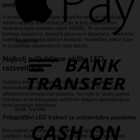
produktivnost
V prostorih, kjer opravljate natančna dela ali potrebujete
visoko stopnjo koncentracije, pa je bolj priporočljiva
nevtralna bela svetloba (okoli 4000K). To so predvsem
kuhinja, kopalnica, domača pisarna in delavnica. Nevtralna
svetloba zagotavlja odličen kontrast, realističen prikaz barv
Apple Pay
in zmanjšuje utrujenost oči med delom.
Najbolj priljubljene oblike LED
razsvetljave
Sodobni trendi v notranjem oblikovanju narekujejo
minimalistične linije in skrite vire svetlobe, ki poudarjajo
arhitekturne posebnosti prostora. Na voljo je široka paleta
izdelkov, ki se prilagajajo različnim slogom opremljanja in
funkcionalnim potrebam.
Bank Transfer
Prilagodljivi LED trakovi za ambientalne poudarke
Ena najbolj vsestranskih rešitev so zagotovo upogljivi
svetlobni trakovi, ki jih lahko namestite skoraj kamorkoli.