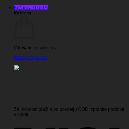
Košarica /
0,00
€
Košarica
V košarici ni izdelkov.
Nazaj v trgovino
Za možnost plačila po povzetju COD izpolnite podatke
v celoti.