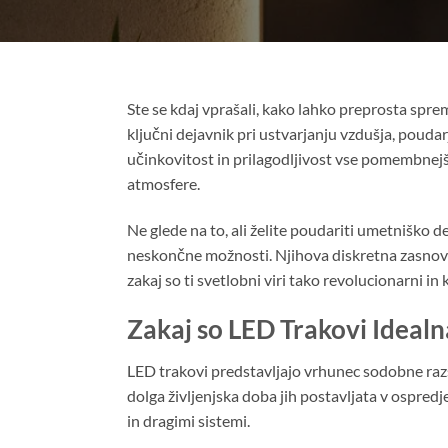
Ste se kdaj vprašali, kako lahko preprosta spre
ključni dejavnik pri ustvarjanju vzdušja, pouda
učinkovitost in prilagodljivost vse pomembnejš
atmosfere.
Ne glede na to, ali želite poudariti umetniško d
neskončne možnosti. Njihova diskretna zasnov
zakaj so ti svetlobni viri tako revolucionarni in
Zakaj so LED Trakovi Ideal
LED trakovi predstavljajo vrhunec sodobne razsv
dolga življenjska doba jih postavljata v ospredje
in dragimi sistemi.