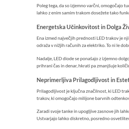
Poleg tega, da so izjemno varčni, omogočajo tud
lahko z enim samim trakom dosežete tako funkc
Energetska Učinkovitost in Dolga Ži
Ena izmed največjih prednosti LED trakov je nji
odraža v nižjih računih za elektriko. To ni le do
Nadalje, LED diode se ponašajo z izjemno dolgo
prihrani čas in denar, hkrati pa zmanjšuje kol
Neprimerljiva Prilagodljivost in Este
Prilagodljivost je ključna značilnost, ki LED tr
trakov, ki omogočajo milijone barvnih odtenko
Zaradi svoje tanke in upogljive zasnove jih lahk
Ustvarjajo lahko diskretno, posredno osvetlitev, 