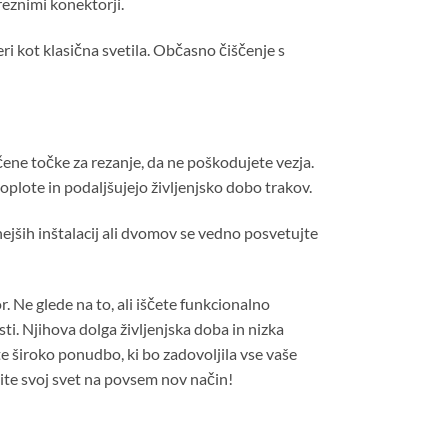
reznimi konektorji.
ri kot klasična svetila. Občasno čiščenje s
čene točke za rezanje, da ne poškodujete vezja.
oplote in podaljšujejo življenjsko dobo trakov.
ejših inštalacij ali dvomov se vedno posvetujte
 Ne glede na to, ali iščete funkcionalno
ti. Njihova dolga življenjska doba in nizka
e široko ponudbo, ki bo zadovoljila vse vaše
tlite svoj svet na povsem nov način!