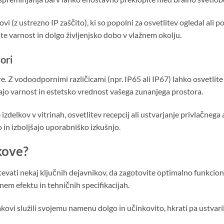
i (z ustrezno IP zaščito), ki so popolni za osvetlitev ogledal ali 
ite varnost in dolgo življenjsko dobo v vlažnem okolju.
ori
. Z vodoodpornimi različicami (npr. IP65 ali IP67) lahko osvetlite 
šajo varnost in estetsko vrednost vašega zunanjega prostora.
izdelkov v vitrinah, osvetlitev recepcij ali ustvarjanje privlačnega 
in izboljšajo uporabniško izkušnjo.
kove?
evati nekaj ključnih dejavnikov, da zagotovite optimalno funkcio
em efektu in tehničnih specifikacijah.
kovi služili svojemu namenu dolgo in učinkovito, hkrati pa ustvaril