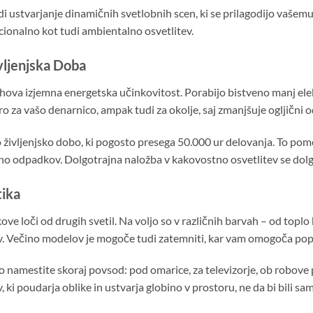
i ustvarjanje dinamičnih svetlobnih scen, ki se prilagodijo vašemu
ionalno kot tudi ambientalno osvetlitev.
vljenjska Doba
hova izjemna energetska učinkovitost. Porabijo bistveno manj elekt
bro za vašo denarnico, ampak tudi za okolje, saj zmanjšuje ogljični o
 življenjsko dobo, ki pogosto presega 50.000 ur delovanja. To pom
ičino odpadkov. Dolgotrajna naložba v kakovostno osvetlitev se dol
tika
akove loči od drugih svetil. Na voljo so v različnih barvah – od top
v. Večino modelov je mogoče tudi zatemniti, kar vam omogoča pop
o namestite skoraj povsod: pod omarice, za televizorje, ob robove p
ki poudarja oblike in ustvarja globino v prostoru, ne da bi bili sami