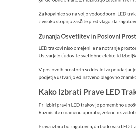
Za kopalnico so na voljo vodoodporni LED trakov
z visoko stopnjo zaščite pred vlago, da zagotov
Zunanja Osvetlitev in Poslovni Prost
LED trakovi niso omejeni le na notranje prostore
Ustvarjajo čudovite svetlobne efekte, ki izbolj
V poslovnih prostorih so idealni za poudarjanje 
podjetja ustvarijo edinstveno blagovno znamko 
Kako Izbrati Prave LED Tra
Pri izbiri pravih LED trakov je pomembno upošt
Razmislite o namenu uporabe, želenem svetlobn
Prava izbira bo zagotovila, da bodo vaši LED tra