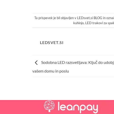
Ta prispevek je bil objavljen v
LEDsvet.si BLOG
in ozna
kuhinjo
,
LED trakovi za spal
LEDSVET.SI
Sodobna LED razsvetljava: Ključ do udobja
vašem domu in poslu