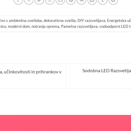
čen s
ambientna svetloba
,
dekorativna svetila
,
DIY razsvetljava
,
Energetska uč
nico
,
moderni dom
,
notranja oprema
,
Pametna razsvetljava
,
vodoodporni LED t
Sodobna LED Razsvetljav
, učinkovitosti in prihrankov v