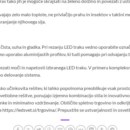
av tako jih je mogoče skrajšati na želeno dolžino in povezati z ust
jajo zelo malo toplote, ne privlačijo prahu in insektov v takšni me
ranjanje njihovega sija.
a čista, suha in gladka. Pri rezanju LED traku vedno uporabite ozna
o uporabo aluminijastih profilov, ki tudi pomagajo pri odvajanju t
trezati moči in napetosti izbranega LED traku. V primeru kompleksn
no delovanje sistema.
ko učinkovita rešitev, ki lahko popolnoma preoblikuje vsak prostor.
etlobne rešitve, ponujajo izjemno kombinacijo stila in inovativnos
nke in minimalno vzdrževanje. Obiščite spletno trgovino in odkrijt
na
https://ledsvet.si/trgovina/
. Prepustite se ustvarjalnosti in osve