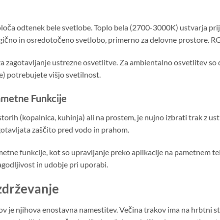
določa odtenek bele svetlobe. Toplo bela (2700-3000K) ustvarja pr
gično in osredotočeno svetlobo, primerno za delovne prostore. RG
a zagotavljanje ustrezne osvetlitve. Za ambientalno osvetlitev so 
) potrebujete višjo svetilnost.
ametne Funkcije
orih (kopalnica, kuhinja) ali na prostem, je nujno izbrati trak z us
otavljata zaščito pred vodo in prahom.
tne funkcije, kot so upravljanje preko aplikacije na pametnem tele
godljivost in udobje pri uporabi.
zdrževanje
ov je njihova enostavna namestitev. Večina trakov ima na hrbtni st