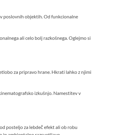
v poslovnih objektih. Od funkcionalne
onalnega ali celo bolj razkošnega. Oglejmo si
etlobo za pripravo hrane. Hkrati lahko z njimi
e kinematografsko izkušnjo. Namestitev v
od posteljo za lebdeč efekt ali ob robu
 in ambientalno razsvetljavo.