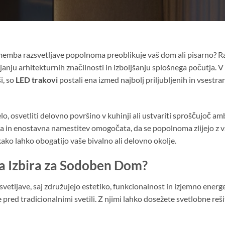
memba razsvetljave popolnoma preoblikuje vaš dom ali pisarno? Raz
rjanju arhitekturnih značilnosti in izboljšanju splošnega počutja. 
i, so
LED trakovi
postali ena izmed najbolj priljubljenih in vsestra
elo, osvetliti delovno površino v kuhinji ali ustvariti sproščujoč am
a in enostavna namestitev omogočata, da se popolnoma zlijejo z 
 kako lahko obogatijo vaše bivalno ali delovno okolje.
na Izbira za Sodoben Dom?
etljave, saj združujejo estetiko, funkcionalnost in izjemno energe
 pred tradicionalnimi svetili. Z njimi lahko dosežete svetlobne rešit