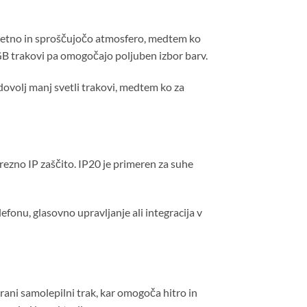
ijetno in sproščujočo atmosfero, medtem ko
B trakovi pa omogočajo poljuben izbor barv.
dovolj manj svetli trakovi, medtem ko za
trezno IP zaščito. IP20 je primeren za suhe
fonu, glasovno upravljanje ali integracija v
rani samolepilni trak, kar omogoča hitro in