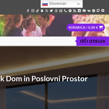
Slovenian
KOŠARICA /
0,00
€
IŠČI IZDELEK
k Dom in Poslovni Prostor