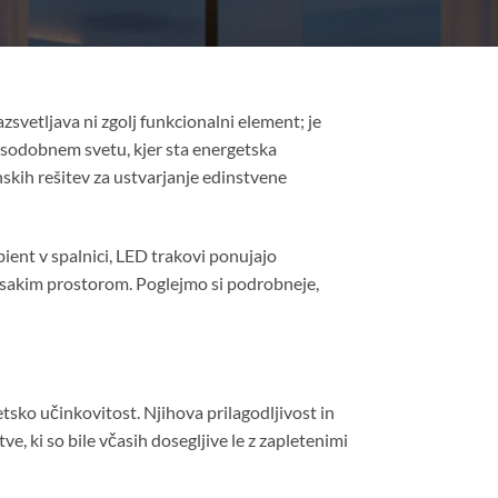
svetljava ni zgolj funkcionalni element; je
V sodobnem svetu, kjer sta energetska
nskih rešitev za ustvarjanje edinstvene
bient v spalnici, LED trakovi ponujajo
vsakim prostorom. Poglejmo si podrobneje,
tsko učinkovitost. Njihova prilagodljivost in
ve, ki so bile včasih dosegljive le z zapletenimi