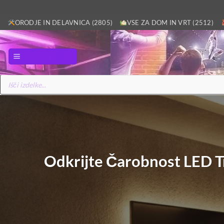
Skoči
ORODJE IN DELAVNICA (2805)
VSE ZA DOM IN VRT (2512)
na
vsebino
GLAVNI MENI
Products
search
Odkrijte Čarobnost LED T