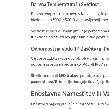
Barvna Temperatura in Svetlost
Barvna temperatura se meri v Kelvinih (K) in 
hladno bela (5000-6500K) zagotavlja bolj ener
Svetlost se meri v lumnih (lm) in je pomembna z
funkcionalno osvetlitev (npr. kuhinjske površine
Odpornost na Vodo (IP Zaščita) in P
Če boste LED trakove uporabljali v vlažnih prost
notranje prostore, medtem ko IP65 ali IP67 zag
Številni moderni
LED trakovi
ponujajo tudi pame
pametni dom. Te funkcije dodajajo še večjo prila
Enostavna Namestitev in V
Ena izmed najbolj privlačnih lastnosti LED trak