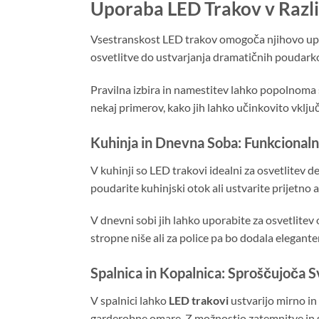
Uporaba LED Trakov v Razli
Vsestranskost LED trakov omogoča njihovo upor
osvetlitve do ustvarjanja dramatičnih poudark
Pravilna izbira in namestitev lahko popolnoma s
nekaj primerov, kako jih lahko učinkovito vključ
Kuhinja in Dnevna Soba: Funkcional
V kuhinji so LED trakovi idealni za osvetlitev 
poudarite kuhinjski otok ali ustvarite prijetn
V dnevni sobi jih lahko uporabite za osvetlitev
stropne niše ali za police pa bo dodala elegant
Spalnica in Kopalnica: Sproščujoča 
V spalnici lahko
LED trakovi
ustvarijo mirno in
garderobne omare. Z možnostjo zatemnitve in s