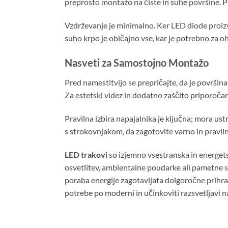
preprosto montažo na čiste in suhe površine. Pr
Vzdrževanje je minimalno. Ker LED diode proizva
suho krpo je običajno vse, kar je potrebno za oh
Nasveti za Samostojno Montažo
Pred namestitvijo se prepričajte, da je površin
Za estetski videz in dodatno zaščito priporočam
Pravilna izbira napajalnika je ključna; mora us
s strokovnjakom, da zagotovite varno in pravil
LED trakovi
so izjemno vsestranska in energets
osvetlitev, ambientalne poudarke ali pametne sv
poraba energije zagotavljata dolgoročne prihra
potrebe po moderni in učinkoviti razsvetljavi 