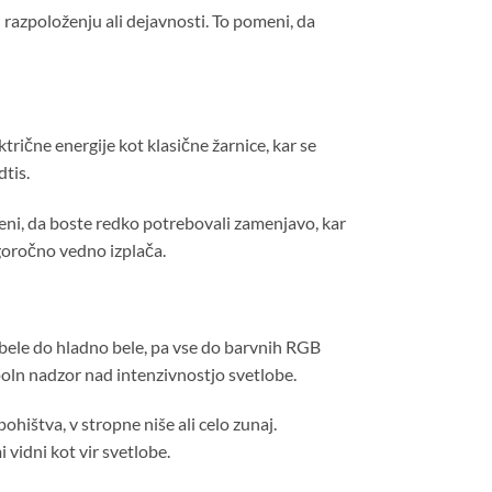
 razpoloženju ali dejavnosti. To pomeni, da
rične energije kot klasične žarnice, kar se
dtis.
eni, da boste redko potrebovali zamenjavo, kar
goročno vedno izplača.
lo bele do hladno bele, pa vse do barvnih RGB
oln nadzor nad intenzivnostjo svetlobe.
ohištva, v stropne niše ali celo zunaj.
 vidni kot vir svetlobe.