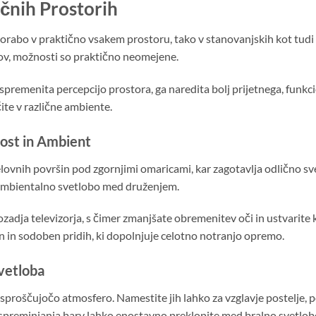
čnih Prostorih
abo v praktično vsakem prostoru, tako v stanovanjskih kot tudi 
ov, možnosti so praktično neomejene.
premenita percepcijo prostora, ga naredita bolj prijetnega, funkci
ite v različne ambiente.
nost in Ambient
delovnih površin pod zgornjimi omaricami, kar zagotavlja odlično sv
o ambientalno svetlobo med druženjem.
 ozadja televizorja, s čimer zmanjšate obremenitev oči in ustvarit
en in sodoben pridih, ki dopolnjuje celotno notranjo opremo.
Svetloba
 sproščujočo atmosfero. Namestite jih lahko za vzglavje postelje, p
preminjanja barv lahko enostavno preklopite med bralno svetlobo