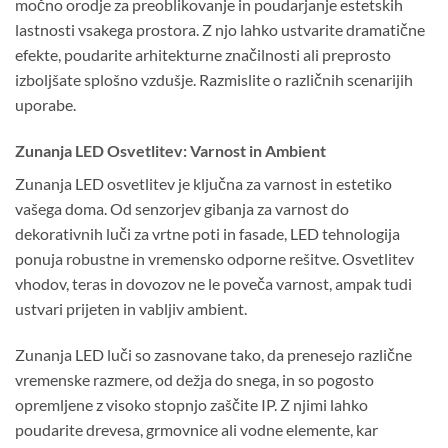
močno orodje za preoblikovanje in poudarjanje estetskih
lastnosti vsakega prostora. Z njo lahko ustvarite dramatične
efekte, poudarite arhitekturne značilnosti ali preprosto
izboljšate splošno vzdušje. Razmislite o različnih scenarijih
uporabe.
Zunanja LED Osvetlitev: Varnost in Ambient
Zunanja LED osvetlitev je ključna za varnost in estetiko
vašega doma. Od senzorjev gibanja za varnost do
dekorativnih luči za vrtne poti in fasade, LED tehnologija
ponuja robustne in vremensko odporne rešitve. Osvetlitev
vhodov, teras in dovozov ne le poveča varnost, ampak tudi
ustvari prijeten in vabljiv ambient.
Zunanja LED luči so zasnovane tako, da prenesejo različne
vremenske razmere, od dežja do snega, in so pogosto
opremljene z visoko stopnjo zaščite IP. Z njimi lahko
poudarite drevesa, grmovnice ali vodne elemente, kar