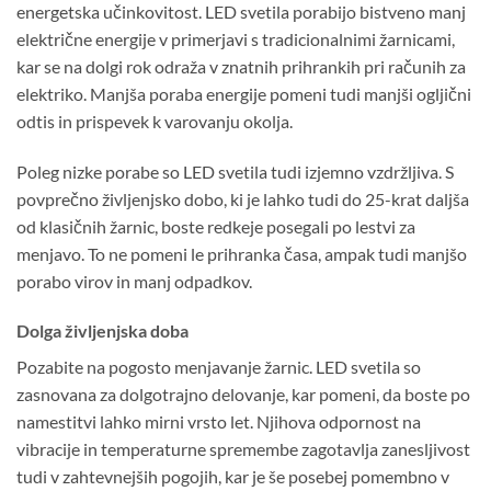
energetska učinkovitost. LED svetila porabijo bistveno manj
električne energije v primerjavi s tradicionalnimi žarnicami,
kar se na dolgi rok odraža v znatnih prihrankih pri računih za
elektriko. Manjša poraba energije pomeni tudi manjši ogljični
odtis in prispevek k varovanju okolja.
Poleg nizke porabe so LED svetila tudi izjemno vzdržljiva. S
povprečno življenjsko dobo, ki je lahko tudi do 25-krat daljša
od klasičnih žarnic, boste redkeje posegali po lestvi za
menjavo. To ne pomeni le prihranka časa, ampak tudi manjšo
porabo virov in manj odpadkov.
Dolga življenjska doba
Pozabite na pogosto menjavanje žarnic. LED svetila so
zasnovana za dolgotrajno delovanje, kar pomeni, da boste po
namestitvi lahko mirni vrsto let. Njihova odpornost na
vibracije in temperaturne spremembe zagotavlja zanesljivost
tudi v zahtevnejših pogojih, kar je še posebej pomembno v