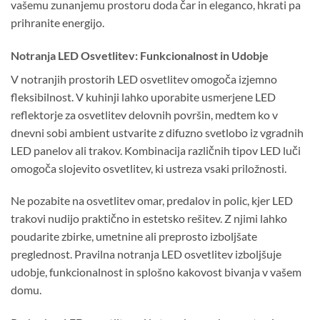
vašemu zunanjemu prostoru doda čar in eleganco, hkrati pa
prihranite energijo.
Notranja LED Osvetlitev: Funkcionalnost in Udobje
V notranjih prostorih LED osvetlitev omogoča izjemno
fleksibilnost. V kuhinji lahko uporabite usmerjene LED
reflektorje za osvetlitev delovnih površin, medtem ko v
dnevni sobi ambient ustvarite z difuzno svetlobo iz vgradnih
LED panelov ali trakov. Kombinacija različnih tipov LED luči
omogoča slojevito osvetlitev, ki ustreza vsaki priložnosti.
Ne pozabite na osvetlitev omar, predalov in polic, kjer LED
trakovi nudijo praktično in estetsko rešitev. Z njimi lahko
poudarite zbirke, umetnine ali preprosto izboljšate
preglednost. Pravilna notranja LED osvetlitev izboljšuje
udobje, funkcionalnost in splošno kakovost bivanja v vašem
domu.