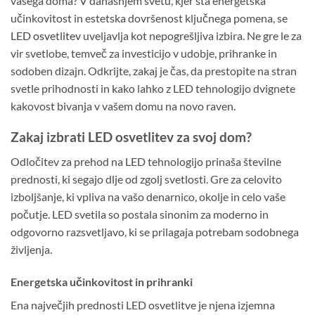
vašega doma? V današnjem svetu, kjer sta energetska
učinkovitost in estetska dovršenost ključnega pomena, se
LED osvetlitev
uveljavlja kot nepogrešljiva izbira. Ne gre le za
vir svetlobe, temveč za investicijo v udobje, prihranke in
sodoben dizajn. Odkrijte, zakaj je čas, da prestopite na stran
svetle prihodnosti in kako lahko z LED tehnologijo dvignete
kakovost bivanja v vašem domu na novo raven.
Zakaj izbrati LED osvetlitev za svoj dom?
Odločitev za prehod na LED tehnologijo prinaša številne
prednosti, ki segajo dlje od zgolj svetlosti. Gre za celovito
izboljšanje, ki vpliva na vašo denarnico, okolje in celo vaše
počutje. LED svetila so postala sinonim za moderno in
odgovorno razsvetljavo, ki se prilagaja potrebam sodobnega
življenja.
Energetska učinkovitost in prihranki
Ena največjih prednosti LED osvetlitve je njena izjemna