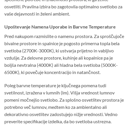
osvetliti. Pravilna izbira bo zagotovila optimalno svetlobo za
vaše dejavnosti in želeni ambient.
Upoštevanje Namena Uporabe in Barvne Temperature
Pred nakupom
razmislite o namenu prostora. Za sproščujoče
bivalne prostore in spalnice je pogosto primerna topla bela
svetloba (2700K-3000K), ki ustvarja prijetno in vabljivo
vzdušje. Za delovne prostore, kuhinje ali kopalnice pa je
boljša nevtralna (4000K) ali hladna bela svetloba (5000K-
6500K), ki povečuje koncentracijo in natančnost.
Poleg barvne temperature je ključnega pomena tudi
svetilnost, izražena v lumnih (lm). Višja vrednost lumnov
pomeni močnejšo svetlobo. Za splošno osvetlitev prostora je
potrebno več lumnov, medtem ko za ambientalno ali
dekorativno osvetlitev zadostujejo nižje vrednosti. Vedno
preverite specifikacije izdelka, da bo svetloba ustrezna.