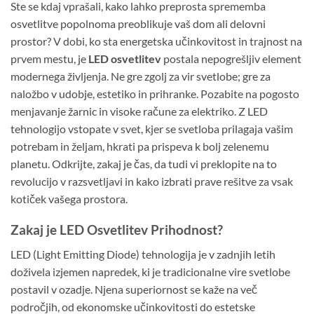
Ste se kdaj vprašali, kako lahko preprosta sprememba
osvetlitve popolnoma preoblikuje vaš dom ali delovni
prostor? V dobi, ko sta energetska učinkovitost in trajnost na
prvem mestu, je
LED osvetlitev
postala nepogrešljiv element
modernega življenja. Ne gre zgolj za vir svetlobe; gre za
naložbo v udobje, estetiko in prihranke. Pozabite na pogosto
menjavanje žarnic in visoke račune za elektriko. Z LED
tehnologijo vstopate v svet, kjer se svetloba prilagaja vašim
potrebam in željam, hkrati pa prispeva k bolj zelenemu
planetu. Odkrijte, zakaj je čas, da tudi vi preklopite na to
revolucijo v razsvetljavi in kako izbrati prave rešitve za vsak
kotiček vašega prostora.
Zakaj je LED Osvetlitev Prihodnost?
LED (Light Emitting Diode) tehnologija je v zadnjih letih
doživela izjemen napredek, ki je tradicionalne vire svetlobe
postavil v ozadje. Njena superiornost se kaže na več
področjih, od ekonomske učinkovitosti do estetske