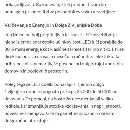
prilagodljivosti. Razumevanje teh prednosti vam bo
pomagalo pri odločitvi za posodobitev vaše razsvetljave.
Varčevanje z Energijo in Dolga Življenjska Doba
Ena izmed najbolj prepričljivih lastnosti LED osvetlitve je
njena izjemna energetska učinkovitost.
LED luči
porabijo do
80 % manj energije kot klasične žarnice z žarilno nitko, kar se
direktno odraža na vaših mesečnih računih za elektriko. Ta
prihranek ni zanemarljiv, še posebej pri dolgotrajni uporabi v
domovih in poslovnih prostorih.
Poleg tega se
LED izdelki
ponašajo z izjemno dolgo
življenjsko dobo, ki pogosto presega 25.000 do 50.000 ur
delovanja. To pomeni, da boste žarnice menjavali veliko
redkeje, kar zmanjšuje stroške vzdrževanja in neprijetnosti,
povezane z menjavo. Gre za pametno naložbo, ki se vam
dolgoročno obrestuje.