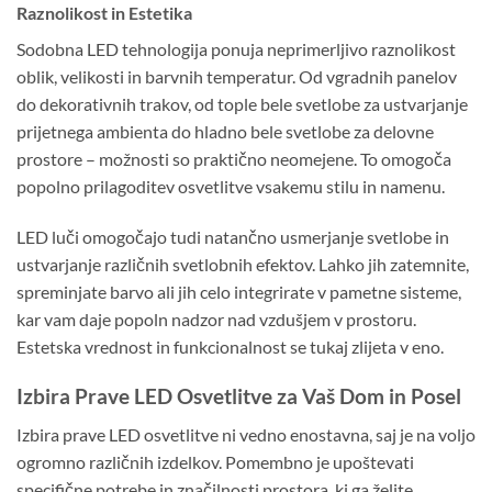
Raznolikost in Estetika
Sodobna LED tehnologija ponuja neprimerljivo raznolikost
oblik, velikosti in barvnih temperatur. Od vgradnih panelov
do dekorativnih trakov, od tople bele svetlobe za ustvarjanje
prijetnega ambienta do hladno bele svetlobe za delovne
prostore – možnosti so praktično neomejene. To omogoča
popolno prilagoditev osvetlitve vsakemu stilu in namenu.
LED luči omogočajo tudi natančno usmerjanje svetlobe in
ustvarjanje različnih svetlobnih efektov. Lahko jih zatemnite,
spreminjate barvo ali jih celo integrirate v pametne sisteme,
kar vam daje popoln nadzor nad vzdušjem v prostoru.
Estetska vrednost in funkcionalnost se tukaj zlijeta v eno.
Izbira Prave LED Osvetlitve za Vaš Dom in Posel
Izbira prave LED osvetlitve ni vedno enostavna, saj je na voljo
ogromno različnih izdelkov. Pomembno je upoštevati
specifične potrebe in značilnosti prostora, ki ga želite