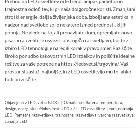
Prehod na LED osvetlitev ni le trend, ampak pametna in
trajnostna odločitev, ki prinaša dolgoročne koristi. Zmanjšani
stroški energije, daljša življenjska doba, izboljšana estetika in
nadzor nad svetlobo so le nekatere izmed prednosti, ki jih
ponuja. Ne glede na to, ali prenavljate dom, opremljate novo
pisarno ali želite le osvežiti obstoječo razsvetljavo, boste z
izbiro LED tehnologije naredili korak v pravo smer. Raziščite
široko ponudbo kakovostnih LED izdelkov in poiščite idealne
rešitve za vaše potrebe na
https://ledsvet.si/trgovina/
. Vaš
prostor si zasluži najboljše, in z LED osvetlitvijo mu to lahko
tudi privoščite.
Objavljeno v
LEDsvet.si BLOG
|
Označeno s
Barvna temperatura
,
design
,
energijska učinkovitost
,
LED luči
,
LED osvetlitev
,
lumni
,
notranja
LED
,
Pametna razsvetljava
,
trajnostna razsvetljava
,
varčna razsvetljava
,
zunanja LED