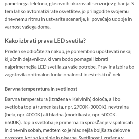
pametnega telefona, glasovnih ukazov ali senzorjev gibanja. S
tem lahko avtomatizirate osvetlitev, jo prilagodite svojemu
dnevnemu ritmu in ustvarite scenarije, ki povečajo udobje in
varnost vašega doma.
Kako izbrati prava LED svetila?
Preden se odločite za nakup, je pomembno upoštevati nekaj
ključnih dejavnikov, ki vam bodo pomagali izbrati
najprimernejša LED svetila za vaše potrebe. Pravilna izbira bo
zagotovila optimalno funkcionalnost in estetski učinek.
Barvna temperatura in svetilnost
Barvna temperatura (izražena v Kelvinih) določa, ali bo
svetloba topla (rumenkasta, npr. 2700K-3000K), nevtralna
(bela, npr. 4000K) ali hladna (modrikasta, npr. 5000K-
6500K). Topla svetloba je primerna za sproščanje v spalnicah
in dnevnih sobah, medtem ko je hladnejša boljša za delovne
prostore, kot so kuhinje in pisarne. Svetilnost (izražena v