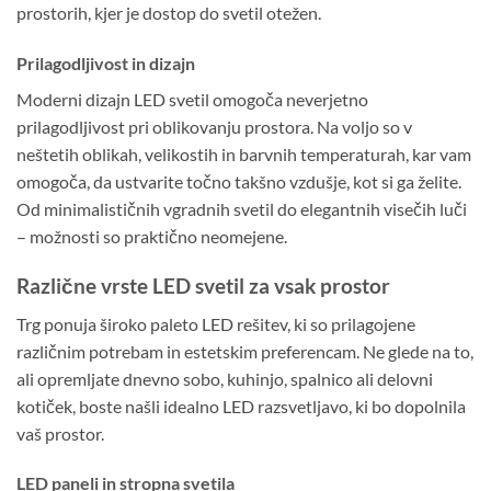
prostorih, kjer je dostop do svetil otežen.
Prilagodljivost in dizajn
Moderni dizajn LED svetil omogoča neverjetno
prilagodljivost pri oblikovanju prostora. Na voljo so v
neštetih oblikah, velikostih in barvnih temperaturah, kar vam
omogoča, da ustvarite točno takšno vzdušje, kot si ga želite.
Od minimalističnih vgradnih svetil do elegantnih visečih luči
– možnosti so praktično neomejene.
Različne vrste LED svetil za vsak prostor
Trg ponuja široko paleto LED rešitev, ki so prilagojene
različnim potrebam in estetskim preferencam. Ne glede na to,
ali opremljate dnevno sobo, kuhinjo, spalnico ali delovni
kotiček, boste našli idealno LED razsvetljavo, ki bo dopolnila
vaš prostor.
LED paneli in stropna svetila