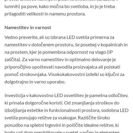
lumnih) pa pove, kako močna bo svetloba, in jo je treba
prilagoditi velikosti in namenu prostora.
Namestitev in varnost
Vedno preverite, ali so izbrana LED svetila primerna za
namestitev v določenem prostoru, še posebej v kopalnicah in
na prostem, kjer je pomembna odpornost na vlago (IP
zaščita). Za varno namestitev in optimalno delovanje je
priporočljivo upoštevati navodila proizvajalca ali poiskati
pomoč strokovnjaka. Visokokakovostni izdelki so ključni za
dolgotrajno in varno uporabo.
Investicija v kakovostno LED osvetlitev je pametna odločitev,
ki prinaša dolgoročne koristi. Od zmanjšanja stroškov do
izboljšanja estetike in funkcionalnosti prostora, sodobna LED
svetila ponujajo rešitve za vsakogar. Raziščite široko
ponudbo na
spletni trgovini
in poiščite idealne rešitve, ki
bodo vaš dom preoblikovale v svetel, varčen in eleganten