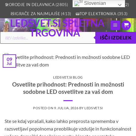
Skoči
Slovenian
🛠️ORODJE IN DELAVNICA (2805)
🏡VSE ZA DOM IN VRT (2512)
na
🧸IGRAČE ZA NAJMLAJŠE (413)
📟TOP ELEKTRONIKA (353)
vsebino
Products
IŠČI IZDELEK
search
09
Jul
LEDSVET.SI BLOG
Osvetlite prihodnost: Prednosti in možnosti
sodobne LED osvetlitve za vaš dom
POSTED ON
9. JULIJA, 2026
BY
LEDSVET.SI
Ste se kdaj vprašali, kako lahko preprosta sprememba v
razsvetljavi popolnoma preoblikuje vzdušje in funkcionalnost