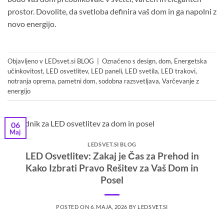
prostor. Dovolite, da svetloba definira vaš dom in ga napolni z
novo energijo.
Objavljeno v
LEDsvet.si BLOG
|
Označeno s
design
,
dom
,
Energetska
učinkovitost
,
LED osvetlitev
,
LED paneli
,
LED svetila
,
LED trakovi
,
notranja oprema
,
pametni dom
,
sodobna razsvetljava
,
Varčevanje z
energijo
06
Maj
LEDSVET.SI BLOG
LED Osvetlitev: Zakaj je Čas za Prehod in
Kako Izbrati Pravo Rešitev za Vaš Dom in
Posel
POSTED ON
6. MAJA, 2026
BY
LEDSVET.SI