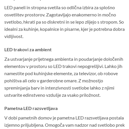
LED paneli in stropna svetila so odlična izbira za splošno
osvetlitev prostorov. Zagotavljajo enakomerno in močno
svetlobo, hkrati pa so diskretni in se lepo zlijejo s stropom. So
idealni za kuhinje, kopalnice in pisarne, kjer je potrebna dobra
vidljivost.
LED trakovi za ambient
Za ustvarjanje prijetnega ambienta in poudarjanje določenih
elementov v prostoru so LED trakovi nepogrešljivi. Lahko jih
namestite pod kuhinjske elemente, za televizor, ob robove
pohištva ali celo v garderobne omare. Z možnostjo
spreminjanja barv in intenzivnosti svetlobe lahko z njimi
ustvarite edinstveno vzdušje za vsako priložnost.
Pametna LED razsvetljava
V dobi pametnih domov je pametna LED razsvetljava postala
izjemno priljubljena. Omogoča vam nadzor nad svetlobo prek