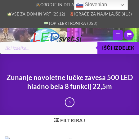
Skoči
Slovenian
ORODJE IN DELAVNICA (2805)
na
VSE ZA DOM IN VRT (2512)
IGRAČE ZA NAJMLAJŠE (413)
vsebino
TOP ELEKTRONIKA (353)
Products
IŠČI IZDELEK
search
Zunanje novoletne lučke zavesa 500 LED
hladno bela 8 funkcij 22,5m
FILTRIRAJ