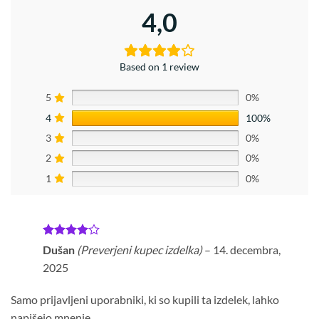
4,0
Based on 1 review
5
0%
4
100%
3
0%
2
0%
1
0%
Ocenjeno
Dušan
(Preverjeni kupec izdelka)
–
14. decembra,
4
od 5
2025
Samo prijavljeni uporabniki, ki so kupili ta izdelek, lahko
napišejo mnenje.