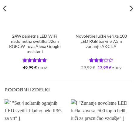
24W pametna LED WiFi
Novoletne lučke veriga 100
nadometna svetilka 32cm
LED RGB barvne 7,5m
RGBCW Tuya Alexa Google
zunanje AKCIJA
assistant
Ocenjeno
5
Ocenjeno
Izvirna
Trenutna
49,99
€
29,99
€
17,99
€
z DDV
z DDV
cena
cena
od 5
3
od 5
je
je:
bila:
17,99 €.
29,99 €.
PODOBNI IZDELKI