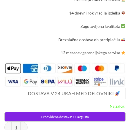
ocene
stranke
14 dnevni rok vračila izdelka
Zagotovljena kvaliteta
Brezplačna dostava ob predplačilu
12 mesecev garancijskega servisa
DOSTAVA V 24 URAH MED DELOVNIKI
Na zalogi
Predvidena dostava: 11 avgusta
Zunanje novoletne lučke zavesa 500 LED hladno bela 8 funkcij 22,5m 