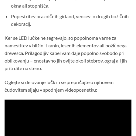
okna ali stopnišča.
Popestritev prazničnih girland, vencev in drugih božičnih
dekoracij.
Ker se LED lučke ne segrevajo, so popolnoma varne za
namestitev v bližini tkanin, lesenih elementov ali božičnega
drevesca. Prilagodljiv kabel vam daje popolno svobodo pri
oblikovanju – enostavno jih ovijte okoli stebrov, ograj ali jih
pritrdite na steno.
Oglejte si delovanje lučk in se prepričajte o njihovem
čudovitem sijaju v spodnjem videoposnetku: