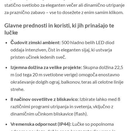
statično svetlobo za eleganten večer ali dinamično utripanje
za praznično zabavo – vse to dosežete z enim samim klikom.
Glavne prednosti in koristi, ki jih prinašajo te
lučke
Čudovit zimski ambient:
500 hladno belih LED diod
oddaja intenziven, čist in eleganten sijaj, ki ustvarja
pristen učinek ledenih sveč.
Izjemna dolžina za velike projekte:
Skupna dolžina 22,5
m (od tega 20 m svetlobne verige) omogoča enostavno
okraševanje dolgih ograj, balkonov, teras ali celotne linije
strehe.
8 načinov osvetlitve z bliskavico:
Izbirate lahko med 8
različnimi programi utripanja in svetenja, vključno z
dinamičnim učinkom bliskavice (flash).
Vremenska odpornost (IP44):
Lučke so popolnoma