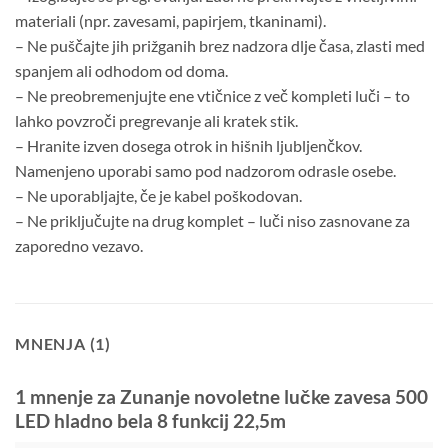
materiali (npr. zavesami, papirjem, tkaninami).
– Ne puščajte jih prižganih brez nadzora dlje časa, zlasti med
spanjem ali odhodom od doma.
– Ne preobremenjujte ene vtičnice z več kompleti luči – to
lahko povzroči pregrevanje ali kratek stik.
– Hranite izven dosega otrok in hišnih ljubljenčkov.
Namenjeno uporabi samo pod nadzorom odrasle osebe.
– Ne uporabljajte, če je kabel poškodovan.
– Ne priključujte na drug komplet
– luči niso zasnovane za
zaporedno vezavo.
MNENJA (1)
1 mnenje za
Zunanje novoletne lučke zavesa 500
LED hladno bela 8 funkcij 22,5m