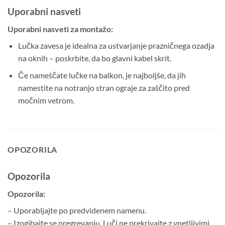
Uporabni nasveti
Uporabni nasveti za montažo:
Lučka zavesa je idealna za ustvarjanje prazničnega ozadja
na oknih – poskrbite, da bo glavni kabel skrit.
Če nameščate lučke na balkon, je najboljše, da jih
namestite na notranjo stran ograje za zaščito pred
močnim vetrom.
OPOZORILA
Opozorila
Opozorila:
– Uporabljajte po predvidenem namenu.
– Izogibajte se pregrevanju. Luči ne prekrivajte z vnetljivimi