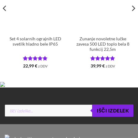
Set 4 solarnih ograjnih LED
Zunanje novoletne lučke
svetilk hladno bele IP65
zavesa 500 LED toplo bela 8
funkcij 22,5m
Ocenjeno
5
Ocenjeno
5
22,99
€
39,99
€
z DDV
z DDV
od 5
od 5
Products
IŠČI IZDELEK
search