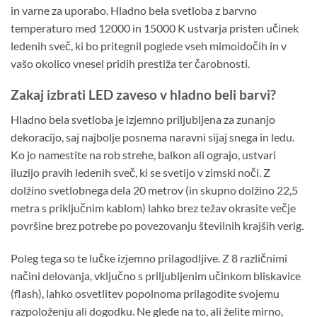
in varne za uporabo. Hladno bela svetloba z barvno
temperaturo med 12000 in 15000 K ustvarja pristen učinek
ledenih sveč, ki bo pritegnil poglede vseh mimoidočih in v
vašo okolico vnesel pridih prestiža ter čarobnosti.
Zakaj izbrati LED zaveso v hladno beli barvi?
Hladno bela svetloba je izjemno priljubljena za zunanjo
dekoracijo, saj najbolje posnema naravni sijaj snega in ledu.
Ko jo namestite na rob strehe, balkon ali ograjo, ustvari
iluzijo pravih ledenih sveč, ki se svetijo v zimski noči. Z
dolžino svetlobnega dela 20 metrov (in skupno dolžino 22,5
metra s priključnim kablom) lahko brez težav okrasite večje
površine brez potrebe po povezovanju številnih krajših verig.
Poleg tega so te lučke izjemno prilagodljive. Z 8 različnimi
načini delovanja, vključno s priljubljenim učinkom bliskavice
(flash), lahko osvetlitev popolnoma prilagodite svojemu
razpoloženju ali dogodku. Ne glede na to, ali želite mirno,