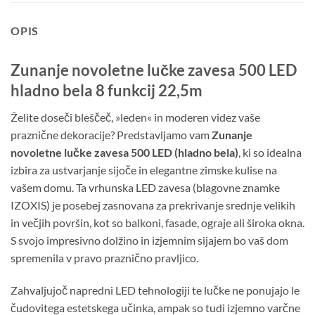
OPIS
Zunanje novoletne lučke zavesa 500 LED
hladno bela 8 funkcij 22,5m
Želite doseči bleščeč, »leden« in moderen videz vaše
praznične dekoracije? Predstavljamo vam
Zunanje
novoletne lučke zavesa 500 LED (hladno bela)
, ki so idealna
izbira za ustvarjanje sijoče in elegantne zimske kulise na
vašem domu. Ta vrhunska LED zavesa (blagovne znamke
IZOXIS) je posebej zasnovana za prekrivanje srednje velikih
in večjih površin, kot so balkoni, fasade, ograje ali široka okna.
S svojo impresivno dolžino in izjemnim sijajem bo vaš dom
spremenila v pravo praznično pravljico.
Zahvaljujoč napredni LED tehnologiji te lučke ne ponujajo le
čudovitega estetskega učinka, ampak so tudi izjemno varčne