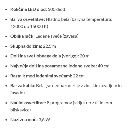
Količina LED diod:
500 diod
Barva osvetlitve:
Hladno bela (barvna temperatura:
12000 do 15000 K)
Oblika lučk:
Ledene sveče (zavesa)
Skupna dolžina:
22,5 m
Dolžina svetlobnega dela (verige):
20 m
Največja dolžina posamezne ledene sveče:
40 cm
Razmik med ledenimi svečami:
22 cm
Barva kabla:
Bela (se neopazno zlije z zimskim ozadjem in
fasado)
Načini osvetlitve:
8 programov (vključno z učinkom
bliskavice)
Nazivna moč:
3,6 W