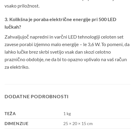
vsako priložnost.
3. Kolikšna je poraba električne energije pri 500 LED
lučkah?
Zahvaljujoč napredni in varčni LED tehnologiji celoten set
zavese porabi izjemno malo energije – le 3,6 W. To pomeni, da
lahko lučke brez skrbi svetijo vsak dan skozi celotno
praznično obdobje, ne da bi to opazno vplivalo na vaš račun
za elektriko.
DODATNE PODROBNOSTI
TEŽA
1 kg
DIMENZIJE
25 × 20 × 15 cm