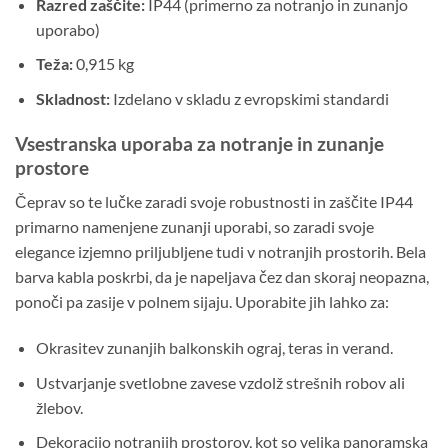
Razred zaščite:
IP44 (primerno za notranjo in zunanjo
uporabo)
Teža:
0,915 kg
Skladnost:
Izdelano v skladu z evropskimi standardi
Vsestranska uporaba za notranje in zunanje
prostore
Čeprav so te lučke zaradi svoje robustnosti in zaščite IP44
primarno namenjene zunanji uporabi, so zaradi svoje
elegance izjemno priljubljene tudi v notranjih prostorih. Bela
barva kabla poskrbi, da je napeljava čez dan skoraj neopazna,
ponoči pa zasije v polnem sijaju. Uporabite jih lahko za:
Okrasitev zunanjih balkonskih ograj, teras in verand.
Ustvarjanje svetlobne zavese vzdolž strešnih robov ali
žlebov.
Dekoracijo notranjih prostorov, kot so velika panoramska