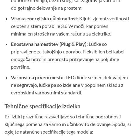
odporne na vlago, dež in sneg, kar zagotavlja varno in
dolgotrajno delovanje na prostem.
Visoka energijska učinkovitost:
Kljub izjemni svetilnosti
celoten sistem porabi le 3,6 W moči, kar pomeni
minimalen strošek na vašem računu za elektriko.
Enostavna namestitev (Plug & Play):
Lučke so
pripravljene za takojšnjo uporabo. Fleksibilen bel kabel
omogoča hitro in preprosto pritrjevanje na poljubne
površine.
Varnost na prvem mestu:
LED diode se med delovanjem
ne segrevajo, lučke pa so izdelane v popolnem skladu z
evropskimi varnostnimi standardi.
Tehnične specifikacije izdelka
Pri izbiri praznične razsvetljave so tehnične podrobnosti
ključnega pomena za varno in učinkovito delovanje. Spodaj si
oglejte natančne specifikacije tega modela: