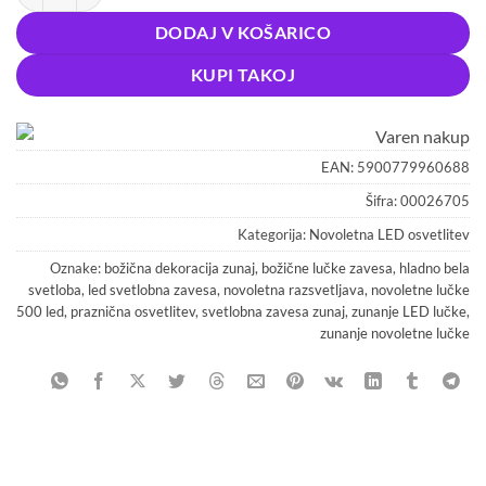
DODAJ V KOŠARICO
KUPI TAKOJ
EAN:
5900779960688
Šifra:
00026705
Kategorija:
Novoletna LED osvetlitev
Oznake:
božična dekoracija zunaj
,
božične lučke zavesa
,
hladno bela
svetloba
,
led svetlobna zavesa
,
novoletna razsvetljava
,
novoletne lučke
500 led
,
praznična osvetlitev
,
svetlobna zavesa zunaj
,
zunanje LED lučke
,
zunanje novoletne lučke