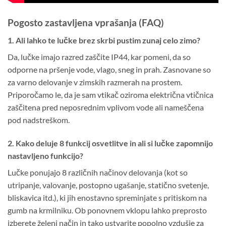
Pogosto zastavljena vprašanja (FAQ)
1. Ali lahko te lučke brez skrbi pustim zunaj celo zimo?
Da, lučke imajo razred zaščite IP44, kar pomeni, da so
odporne na pršenje vode, vlago, sneg in prah. Zasnovane so
za varno delovanje v zimskih razmerah na prostem.
Priporočamo le, da je sam vtikač oziroma električna vtičnica
zaščitena pred neposrednim vplivom vode ali nameščena
pod nadstreškom.
2. Kako deluje 8 funkcij osvetlitve in ali si lučke zapomnijo
nastavljeno funkcijo?
Lučke ponujajo 8 različnih načinov delovanja (kot so
utripanje, valovanje, postopno ugašanje, statično svetenje,
bliskavica itd.), ki jih enostavno spreminjate s pritiskom na
gumb na krmilniku. Ob ponovnem vklopu lahko preprosto
izberete želeni način in tako ustvarite popolno vzdušje za