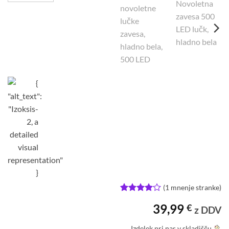
(
1
mnenje stranke)
Ocenjeno
1
39,99
€
z
4
od 5
z DDV
na
podlagi
Izdelek pri nas v skladišču