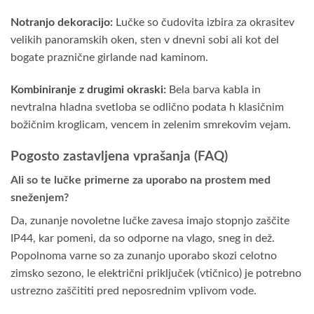
Notranjo dekoracijo:
Lučke so čudovita izbira za okrasitev
velikih panoramskih oken, sten v dnevni sobi ali kot del
bogate praznične girlande nad kaminom.
Kombiniranje z drugimi okraski:
Bela barva kabla in
nevtralna hladna svetloba se odlično podata h klasičnim
božičnim kroglicam, vencem in zelenim smrekovim vejam.
Pogosto zastavljena vprašanja (FAQ)
Ali so te lučke primerne za uporabo na prostem med
sneženjem?
Da, zunanje novoletne lučke zavesa imajo stopnjo zaščite
IP44, kar pomeni, da so odporne na vlago, sneg in dež.
Popolnoma varne so za zunanjo uporabo skozi celotno
zimsko sezono, le električni priključek (vtičnico) je potrebno
ustrezno zaščititi pred neposrednim vplivom vode.