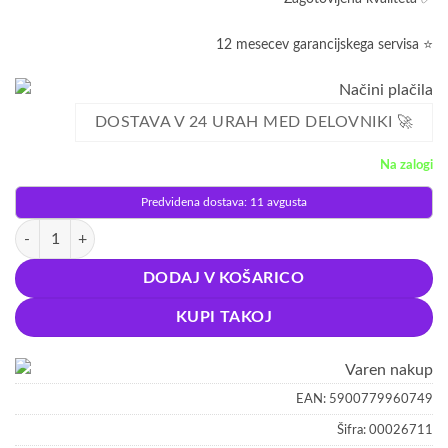
12 mesecev garancijskega servisa ⭐
DOSTAVA V 24 URAH MED DELOVNIKI 🚀
Na zalogi
Predvidena dostava: 11 avgusta
Zunanje novoletne lučke zavesa 300 LED hladno bela 8 funkcij 15m kol
DODAJ V KOŠARICO
KUPI TAKOJ
EAN:
5900779960749
Šifra:
00026711