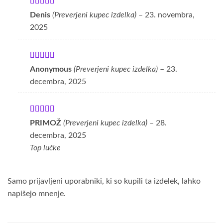
Ocenjeno
5
Denis
(Preverjeni kupec izdelka)
–
23. novembra,
od 5
2025
Ocenjeno
5
Anonymous
(Preverjeni kupec izdelka)
–
23.
od 5
decembra, 2025
Ocenjeno
5
PRIMOŽ
(Preverjeni kupec izdelka)
–
28.
od 5
decembra, 2025
Top lučke
Samo prijavljeni uporabniki, ki so kupili ta izdelek, lahko
napišejo mnenje.