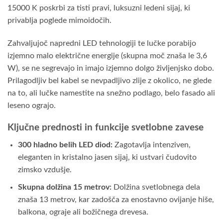
15000 K poskrbi za tisti pravi, luksuzni ledeni sijaj, ki
privablja poglede mimoidočih.
Zahvaljujoč napredni LED tehnologiji te lučke porabijo
izjemno malo električne energije (skupna moč znaša le 3,6
W), se ne segrevajo in imajo izjemno dolgo življenjsko dobo.
Prilagodljiv bel kabel se nevpadljivo zlije z okolico, ne glede
na to, ali lučke namestite na snežno podlago, belo fasado ali
leseno ograjo.
Ključne prednosti in funkcije svetlobne zavese
300 hladno belih LED diod:
Zagotavlja intenziven,
eleganten in kristalno jasen sijaj, ki ustvari čudovito
zimsko vzdušje.
Skupna dolžina 15 metrov:
Dolžina svetlobnega dela
znaša 13 metrov, kar zadošča za enostavno ovijanje hiše,
balkona, ograje ali božičnega drevesa.