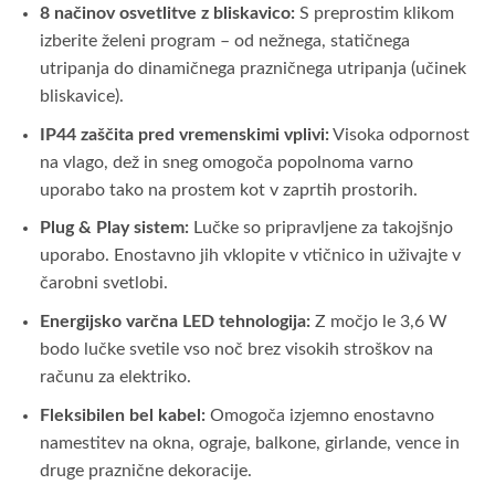
8 načinov osvetlitve z bliskavico:
S preprostim klikom
izberite želeni program – od nežnega, statičnega
utripanja do dinamičnega prazničnega utripanja (učinek
bliskavice).
IP44 zaščita pred vremenskimi vplivi:
Visoka odpornost
na vlago, dež in sneg omogoča popolnoma varno
uporabo tako na prostem kot v zaprtih prostorih.
Plug & Play sistem:
Lučke so pripravljene za takojšnjo
uporabo. Enostavno jih vklopite v vtičnico in uživajte v
čarobni svetlobi.
Energijsko varčna LED tehnologija:
Z močjo le 3,6 W
bodo lučke svetile vso noč brez visokih stroškov na
računu za elektriko.
Fleksibilen bel kabel:
Omogoča izjemno enostavno
namestitev na okna, ograje, balkone, girlande, vence in
druge praznične dekoracije.