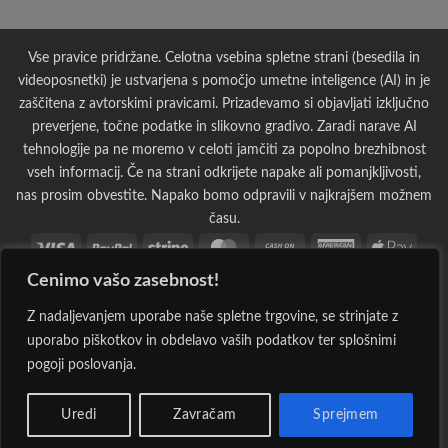
Vse pravice pridržane. Celotna vsebina spletne strani (besedila in
videoposnetki) je ustvarjena s pomočjo umetne inteligence (AI) in je
zaščitena z avtorskimi pravicami. Prizadevamo si objavljati izključno
preverjene, točne podatke in slikovno gradivo. Zaradi narave AI
tehnologije pa ne moremo v celoti jamčiti za popolno brezhibnost
vseh informacij. Če na strani odkrijete napake ali pomanjkljivosti,
nas prosim obvestite. Napako bomo odpravili v najkrajšem možnem
času.
Visa
PayPal
Stripe
MasterCard
Cash
American
Apple
On
Express
Pay
Cenimo vašo zasebnost!
Bank
Cash
Credit
Credit
Dinners
Google
Invoi
Delivery
Transfer
on
Card
Card
Club
Pay
Maestro
MasterCard
PayPal
Visa
Western
Discover
Googl
Z nadaljevanjem uporabe naše spletne trgovine, se strinjate z
Pickup
2
2
2
Electron
Union
Walle
uporabo piškotkov in obdelavo vaših podatkov ter splošnimi
JCB
Klarna
Rechung
Sepa
Visa
pogoji poslovanja.
2
LEDsvet.si 2026 ©
Spletna Trgovina, Na žago 32, 8351 Straža,
Uredi
Zavračam
Sprejmem
Slovenija