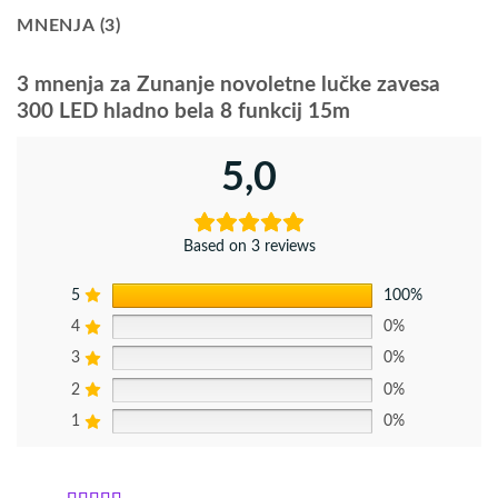
MNENJA (3)
3 mnenja za
Zunanje novoletne lučke zavesa
300 LED hladno bela 8 funkcij 15m
5,0
Based on 3 reviews
5
100%
4
0%
3
0%
2
0%
1
0%