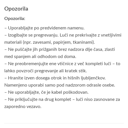
Opozorila
Opozorila:
– Uporabljajte po predvidenem namenu.
– Izogibajte se pregrevanju. Luči ne prekrivajte z vnetljivimi
materiali (npr. zavesami, papirjem, tkaninami).
– Ne puščajte jih prižganih brez nadzora dlje časa, zlasti
med spanjem ali odhodom od doma.
– Ne preobremenjujte ene vtičnice z več kompleti luči – to
lahko povzroči pregrevanje ali kratek stik.
– Hranite izven dosega otrok in hišnih ljubljenčkov.
Namenjeno uporabi samo pod nadzorom odrasle osebe.
– Ne uporabljajte, če je kabel poškodovan.
– Ne priključujte na drug komplet
– luči niso zasnovane za
zaporedno vezavo.