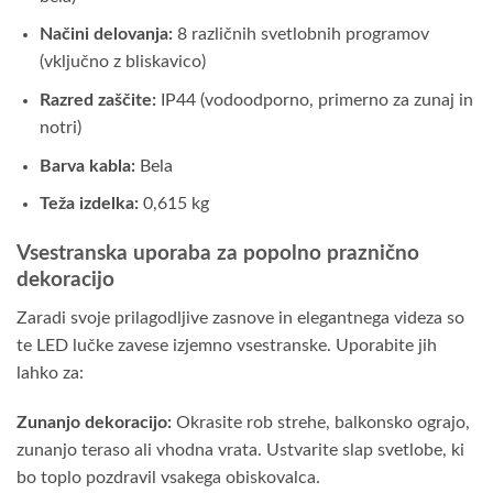
Načini delovanja:
8 različnih svetlobnih programov
(vključno z bliskavico)
Razred zaščite:
IP44 (vodoodporno, primerno za zunaj in
notri)
Barva kabla:
Bela
Teža izdelka:
0,615 kg
Vsestranska uporaba za popolno praznično
dekoracijo
Zaradi svoje prilagodljive zasnove in elegantnega videza so
te LED lučke zavese izjemno vsestranske. Uporabite jih
lahko za:
Zunanjo dekoracijo:
Okrasite rob strehe, balkonsko ograjo,
zunanjo teraso ali vhodna vrata. Ustvarite slap svetlobe, ki
bo toplo pozdravil vsakega obiskovalca.