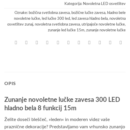
Kategorija:
Novoletna LED osvetlitev
Oznake:
božična svetlobna zavesa
,
božične lučke zavesa
,
hladno bele
novoletne lučke
,
led lučke 300 led
,
led zavesa hladno bela
,
novoletna
osvetlitev zunaj
,
novoletna svetlobna zavesa
,
utripajoče novoletne lučke
,
zunanje led lučke 15m
,
zunanje novoletne lučke
OPIS
Zunanje novoletne lučke zavesa 300 LED
hladno bela 8 funkcij 15m
Želite doseči bleščeč, »leden« in moderen videz vaše
praznične dekoracije? Predstavljamo vam vrhunsko zunanjo