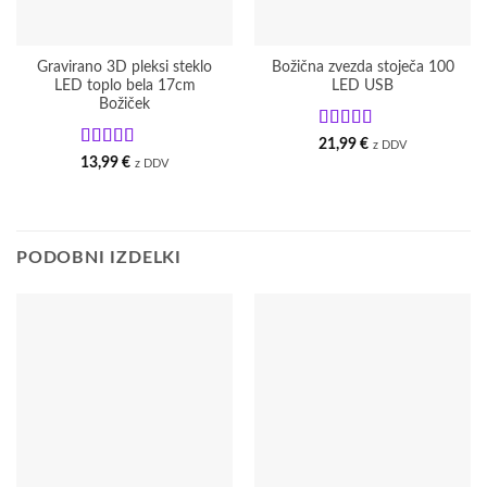
Gravirano 3D pleksi steklo
Božična zvezda stoječa 100
LED toplo bela 17cm
LED USB
Božiček
Ocenjeno
5
21,99
€
z DDV
od 5
Ocenjeno
13,99
€
z DDV
4
od 5
PODOBNI IZDELKI