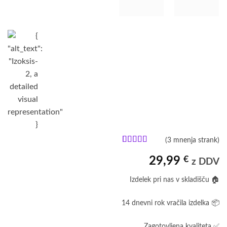
(
3
mnenja strank)
Ocenjeno z
3
5
od 5 na
29,99
€
z DDV
podlagi
ocene
strank
Izdelek pri nas v skladišču 🏠
14 dnevni rok vračila izdelka 📦
Zagotovljena kvaliteta ✅