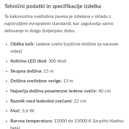
Tehnični podatki in specifikacije izdelka
Ta kakovostna svetlobna zavesa je izdelana v skladu z
najstrožjimi evropskimi standardi, kar zagotavlja varno
delovanje in dolgo življenjsko dobo.
Oblika lučk:
Ledene sveče (različne dolžine za naraven
videz)
Količina LED diod:
300 diod
Skupna dolžina:
15 m
Dolžina svetlobne verige:
13 m
Največja dolžina posamezne ledene sveče:
40 cm
Razmik med ledenimi svečami:
22 cm
Moč:
3,6 W
Barvna temperatura:
12000 do 15000 K (izrazito hladno
bela)