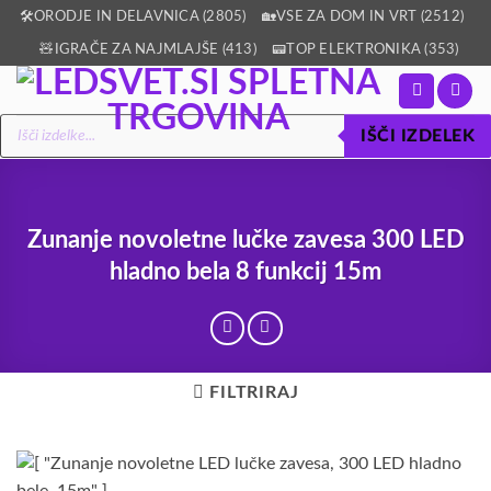
Skoči
🛠️ORODJE IN DELAVNICA (2805)
🏡VSE ZA DOM IN VRT (2512)
na
🧸IGRAČE ZA NAJMLAJŠE (413)
📟TOP ELEKTRONIKA (353)
vsebino
Products
IŠČI IZDELEK
search
Zunanje novoletne lučke zavesa 300 LED
hladno bela 8 funkcij 15m
FILTRIRAJ