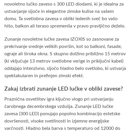
novoletno lučko zaveso s 300 LED diodami, ki je idealna za
ustvarjanje sijoče in elegantne zimske kulise na vašem
domu. Ta svetlobna zavesa v obliki ledenih sveč bo vašo
hišo, balkon ali teraso spremenila v pravo pravljično deželo.
Zunanje novoletne lučke zavesa IZOXIS so zasnovane za
prekrivanje srednje velikih površin, kot so balkoni, fasade,
ograje ali široka okna. S skupno dolžino približno 15 metrov
(ki vključuje 13 metrov svetlobne verige in priključni kabel)
oddajajo intenzivno, sijočo hladno belo svetlobo, ki ustvarja
spektakularen in prefinjen zimski efekt.
Zakaj izbrati zunanje LED lučke v obliki zavese?
Praznična osvetlitev igra ključno vlogo pri ustvarjanju
čarobnega decembrskega vzdušja. Zunanje LED lučke
zavesa (300 LED) ponujajo popolno kombinacijo estetske
dovršenosti, visoke svetilnosti in izjemne energijske
varčnosti. Hladno bela barva s temperaturo od 12000 do