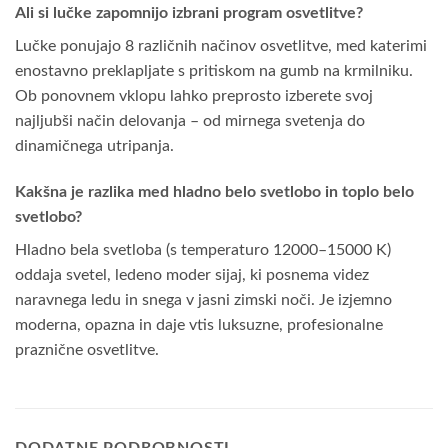
Ali si lučke zapomnijo izbrani program osvetlitve?
Lučke ponujajo 8 različnih načinov osvetlitve, med katerimi
enostavno preklapljate s pritiskom na gumb na krmilniku.
Ob ponovnem vklopu lahko preprosto izberete svoj
najljubši način delovanja – od mirnega svetenja do
dinamičnega utripanja.
Kakšna je razlika med hladno belo svetlobo in toplo belo
svetlobo?
Hladno bela svetloba (s temperaturo 12000–15000 K)
oddaja svetel, ledeno moder sijaj, ki posnema videz
naravnega ledu in snega v jasni zimski noči. Je izjemno
moderna, opazna in daje vtis luksuzne, profesionalne
praznične osvetlitve.
DODATNE PODROBNOSTI