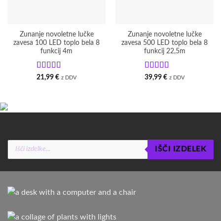
Zunanje novoletne lučke
Zunanje novoletne lučke
zavesa 100 LED toplo bela 8
zavesa 500 LED toplo bela 8
funkcij 4m
funkcij 22,5m
Ocenjeno
5
Ocenjeno
5
21,99
€
39,99
€
z DDV
z DDV
od 5
od 5
Products
IŠČI IZDELEK
search