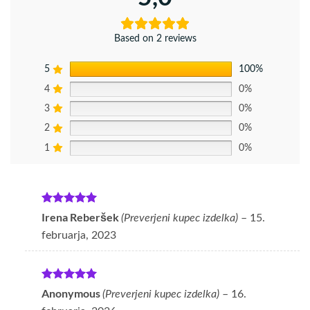
Based on 2 reviews
5
100%
4
0%
3
0%
2
0%
1
0%
Ocenjeno
5
Irena Reberšek
(Preverjeni kupec izdelka)
–
15.
od 5
februarja, 2023
Ocenjeno
5
Anonymous
(Preverjeni kupec izdelka)
–
16.
od 5