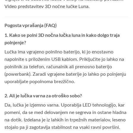
Video predstavitev 3D nočne lučke Luna
.
Pogosta vprašanja (FAQ)
1. Kako se polni 3D nočna lučka luna in kako dolgo traja
polnjenje?
Lučka ima vgrajeno polnilno baterijo, ki jo enostavno
napolnite s priloženim USB kablom. Priključite jo lahko na
polnilnik za telefon, računalnik ali prenosno baterijo
(powerbank). Zaradi vgrajene baterije jo lahko po polnjenju
uporabljate popolnoma brezžično.
2. Ali je lučka varna za otroško sobo?
Da, lučka je izjemno varna. Uporablja LED tehnologijo, kar
pomeni, da se med delovanjem ne segreva in ostane hladna
na dotik. Izdelana je iz lahkih in trpežnih materialov, leseno
stojalo pa ji zagotavlja stabilnost na vsaki ravni površini.