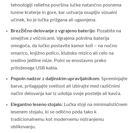
tehnologiji reliefna površina lučke natančno posnema
lunine kraterje in gore, kar ustvarja osupljiv vizualni
učinek, ko je lučka prižgana ali ugasnjena.
Brezžično delovanje z vgrajeno baterijo:
Pozabite na
omejitve z vtičnicami. Vgrajena polnilna baterija
omogoča, da lučko postavite kamor koli – na nočno
omarico, knjižno polico, klubsko mizico ali celo na
sredino jedilne mize. Polni se enostavno preko
priloženega USB kabla.
Popoln nadzor z daljinskim upravljalnikom:
Spreminjajte
barve, prilagajajte svetlost ali izbirajte med različnimi
načini delovanja kar iz udobja svoje postelje ali kavča.
Elegantno leseno stojalo:
Lučka stoji na minimalističnem
lesenem stojalu, ki se odlično poda tako k
tradicionalnemu kot modernemu notranjemu
oblikovanju.