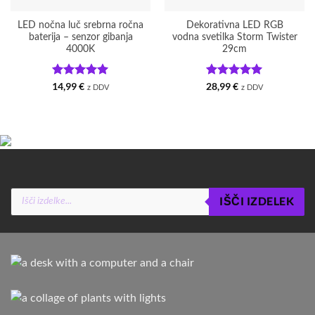
LED nočna luč srebrna ročna
Dekorativna LED RGB
baterija – senzor gibanja
vodna svetilka Storm Twister
4000K
29cm
Ocenjeno
5
Ocenjeno
5
14,99
€
28,99
€
z DDV
z DDV
od 5
od 5
Products
IŠČI IZDELEK
search