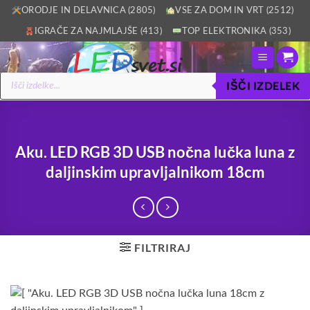
Skoči
ORODJE IN DELAVNICA (2805)
VSE ZA DOM IN VRT (2512)
na
IGRAČE ZA NAJMLAJŠE (413)
TOP ELEKTRONIKA (353)
vsebino
Products
IŠČI IZDELEK
search
Aku. LED RGB 3D USB nočna lučka luna z
daljinskim upravljalnikom 18cm
FILTRIRAJ