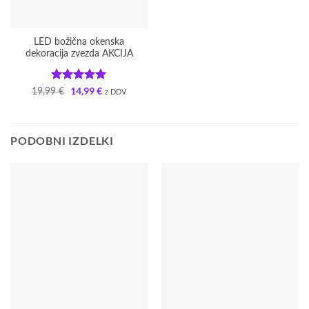
LED božična okenska
dekoracija zvezda AKCIJA
Ocenjeno
5
14,99
€
Izvirna
Trenutna
19,99
€
z DDV
cena
cena
od 5
je
je:
bila:
14,99 €.
19,99 €.
PODOBNI IZDELKI