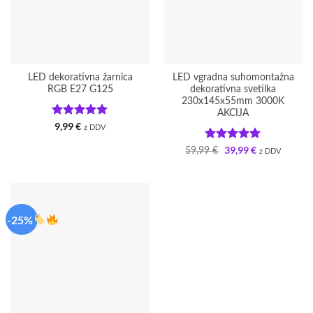
LED dekorativna žarnica
LED vgradna suhomontažna
RGB E27 G125
dekorativna svetilka
230x145x55mm 3000K
AKCIJA
Ocenjeno
5
9,99
€
z DDV
od 5
Ocenjeno
5
39,99
€
Izvirna
Trenutna
59,99
€
z DDV
cena
cena
od 5
je
je:
bila:
39,99 €.
59,99 €.
-25%