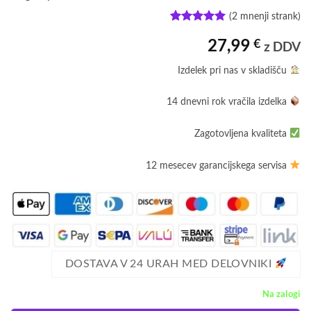
(
2
mnenji strank)
Ocenjeno z
2
27,99
€
5
od 5 na
z DDV
podlagi
ocene
Izdelek pri nas v skladišču
strank
14 dnevni rok vračila izdelka
Zagotovljena kvaliteta
12 mesecev garancijskega servisa
DOSTAVA V 24 URAH MED DELOVNIKI
Na zalogi