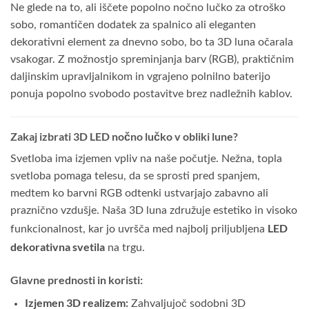
Ne glede na to, ali iščete popolno nočno lučko za otroško
sobo, romantičen dodatek za spalnico ali eleganten
dekorativni element za dnevno sobo, bo ta 3D luna očarala
vsakogar. Z možnostjo spreminjanja barv (RGB), praktičnim
daljinskim upravljalnikom in vgrajeno polnilno baterijo
ponuja popolno svobodo postavitve brez nadležnih kablov.
Zakaj izbrati 3D LED nočno lučko v obliki lune?
Svetloba ima izjemen vpliv na naše počutje. Nežna, topla
svetloba pomaga telesu, da se sprosti pred spanjem,
medtem ko barvni RGB odtenki ustvarjajo zabavno ali
praznično vzdušje. Naša 3D luna združuje estetiko in visoko
LED
funkcionalnost, kar jo uvršča med najbolj priljubljena
dekorativna svetila
na trgu.
Glavne prednosti in koristi:
Izjemen 3D realizem:
Zahvaljujoč sodobni 3D