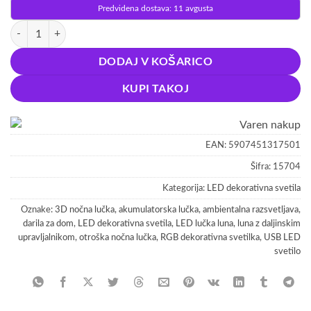
Predvidena dostava: 11 avgusta
Aku. LED RGB 3D USB nočna lučka luna z daljinskim upravljalnikom 
DODAJ V KOŠARICO
KUPI TAKOJ
EAN:
5907451317501
Šifra:
15704
Kategorija:
LED dekorativna svetila
Oznake:
3D nočna lučka
,
akumulatorska lučka
,
ambientalna razsvetljava
,
darila za dom
,
LED dekorativna svetila
,
LED lučka luna
,
luna z daljinskim
upravljalnikom
,
otroška nočna lučka
,
RGB dekorativna svetilka
,
USB LED
svetilo