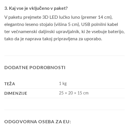
3. Kaj vse je vključeno v paket?
V paketu prejmete 3D LED lučko luno (premer 14 cm),
elegantno leseno stojalo (višina 5 cm), USB polnilni kabel
ter večnamenski daljinski upravljalnik, ki že vsebuje baterijo,
tako da je naprava takoj pripravljena za uporabo.
DODATNE PODROBNOSTI
TEŽA
1 kg
DIMENZIJE
25 × 20 × 15 cm
ODGOVORNA OSEBA ZA EU: