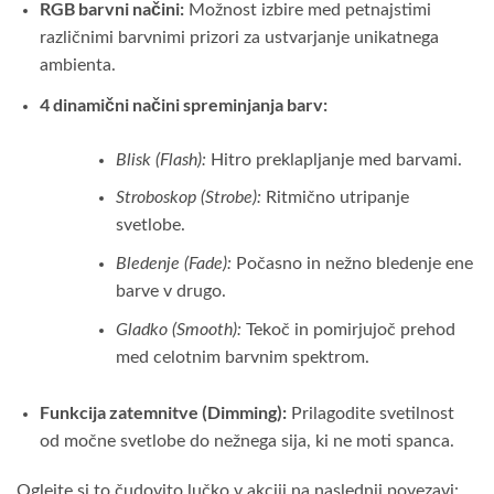
RGB barvni načini:
Možnost izbire med petnajstimi
različnimi barvnimi prizori za ustvarjanje unikatnega
ambienta.
4 dinamični načini spreminjanja barv:
Blisk (Flash):
Hitro preklapljanje med barvami.
Stroboskop (Strobe):
Ritmično utripanje
svetlobe.
Bledenje (Fade):
Počasno in nežno bledenje ene
barve v drugo.
Gladko (Smooth):
Tekoč in pomirjujoč prehod
med celotnim barvnim spektrom.
Funkcija zatemnitve (Dimming):
Prilagodite svetilnost
od močne svetlobe do nežnega sija, ki ne moti spanca.
Oglejte si to čudovito lučko v akciji na naslednji povezavi: