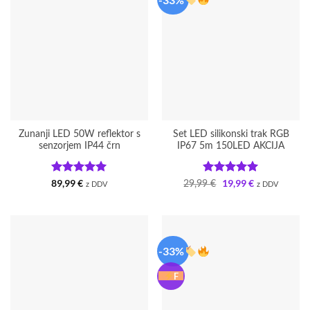
Zunanji LED 50W reflektor s
Set LED silikonski trak RGB
senzorjem IP44 črn
IP67 5m 150LED AKCIJA
Ocenjeno
5
Ocenjeno
5
89,99
€
19,99
€
Izvirna
Trenutna
29,99
€
z DDV
z DDV
cena
cena
od 5
od 5
je
je:
bila:
19,99 €.
29,99 €.
-33%
F