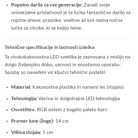
Popolno darilo za vse generacije:
Zaradi svoje
univerzalne privlačnosti je ta lučka fantastično darilo za
rojstne dneve, praznike, vselitve ali kot nežna nočna
lučka za otroke, ki se bojijo teme.
Tehnične specifikacije in lastnosti izdelka
Ta visokokakovostna LED svetilka je zasnovana z mislijo na
dolgo življenjsko dobo, varnost in enostavno uporabo.
Spodaj so navedeni vsi ključni tehnični podatki:
Material:
Kakovostna plastika in naravni les (stojalo)
Tehnologija:
Varčna in dolgotrajna LED tehnologija
Osvetlitev:
RGB sistem z bogato paleto barv
Premer lune (žoge):
14 cm
Višina stojala:
5 cm