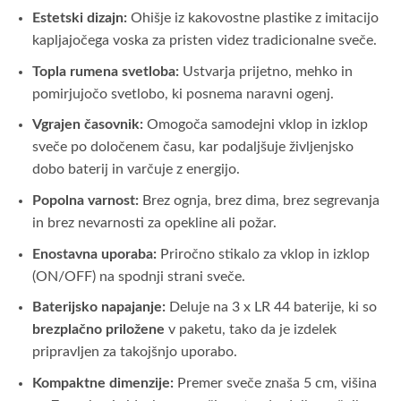
Estetski dizajn:
Ohišje iz kakovostne plastike z imitacijo
kapljajočega voska za pristen videz tradicionalne sveče.
Topla rumena svetloba:
Ustvarja prijetno, mehko in
pomirjujočo svetlobo, ki posnema naravni ogenj.
Vgrajen časovnik:
Omogoča samodejni vklop in izklop
sveče po določenem času, kar podaljšuje življenjsko
dobo baterij in varčuje z energijo.
Popolna varnost:
Brez ognja, brez dima, brez segrevanja
in brez nevarnosti za opekline ali požar.
Enostavna uporaba:
Priročno stikalo za vklop in izklop
(ON/OFF) na spodnji strani sveče.
Baterijsko napajanje:
Deluje na 3 x LR 44 baterije, ki so
brezplačno priložene
v paketu, tako da je izdelek
pripravljen za takojšnjo uporabo.
Kompaktne dimenzije:
Premer sveče znaša 5 cm, višina