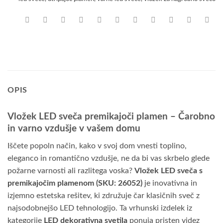
OPIS
Vložek LED sveča premikajoči plamen – Čarobno
in varno vzdušje v vašem domu
Iščete popoln način, kako v svoj dom vnesti toplino,
eleganco in romantično vzdušje, ne da bi vas skrbelo glede
požarne varnosti ali razlitega voska?
Vložek LED sveča s
premikajočim plamenom (SKU: 26052)
je inovativna in
izjemno estetska rešitev, ki združuje čar klasičnih sveč z
najsodobnejšo LED tehnologijo. Ta vrhunski izdelek iz
kategorije
LED dekorativna svetila
ponuja pristen videz