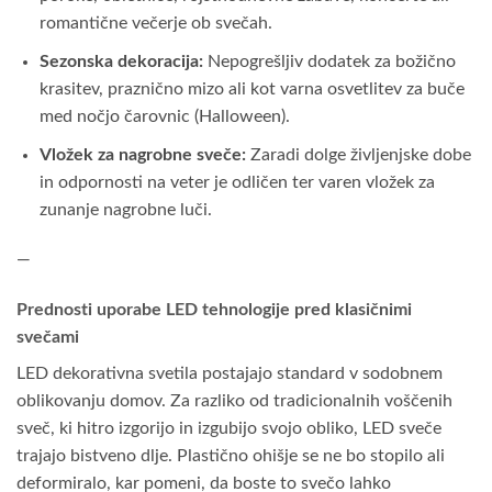
romantične večerje ob svečah.
Sezonska dekoracija:
Nepogrešljiv dodatek za božično
krasitev, praznično mizo ali kot varna osvetlitev za buče
med nočjo čarovnic (Halloween).
Vložek za nagrobne sveče:
Zaradi dolge življenjske dobe
in odpornosti na veter je odličen ter varen vložek za
zunanje nagrobne luči.
—
Prednosti uporabe LED tehnologije pred klasičnimi
svečami
LED dekorativna svetila postajajo standard v sodobnem
oblikovanju domov. Za razliko od tradicionalnih voščenih
sveč, ki hitro izgorijo in izgubijo svojo obliko, LED sveče
trajajo bistveno dlje. Plastično ohišje se ne bo stopilo ali
deformiralo, kar pomeni, da boste to svečo lahko