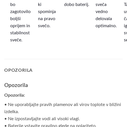
bo
ki
dobo baterij.
sveča
T
zagotovilo
spominja
vedno
u
boljši
na pravo
delovala
č
oprijem in
svečo.
optimalno.
i
stabilnost
s
sveče.
s
OPOZORILA
Opozorila
Opozorila:
• Ne uporabljajte pravih plamenov ali virov toplote v bližini
izdelka.
• Ne izpostavljajte vodi ali visoki vlagi.
• Baterije vstavite pravilno glede na polariteto.