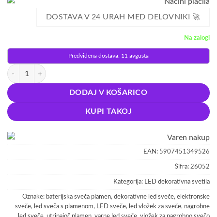
DOSTAVA V 24 URAH MED DELOVNIKI 🚀
Na zalogi
Predvidena dostava: 11 avgusta
Vložek LED sveča premikajoči plamen količina
DODAJ V KOŠARICO
KUPI TAKOJ
EAN:
5907451349526
Šifra:
26052
Kategorija:
LED dekorativna svetila
Oznake:
baterijska sveča plamen
,
dekorativne led sveče
,
elektronske
sveče
,
led sveča s plamenom
,
LED sveče
,
led vložek za sveče
,
nagrobne
led sveče
,
utripajoč plamen
,
varne led sveče
,
vložek za nagrobno svečo