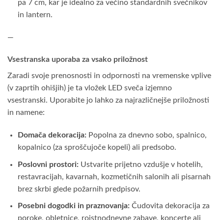
pa 7 cm, kar je idealno za večino standardnih svečnikov
in lantern.
—
Vsestranska uporaba za vsako priložnost
Zaradi svoje prenosnosti in odpornosti na vremenske vplive
(v zaprtih ohišjih) je ta vložek LED sveča izjemno
vsestranski. Uporabite jo lahko za najrazličnejše priložnosti
in namene:
Domača dekoracija:
Popolna za dnevno sobo, spalnico,
kopalnico (za sproščujoče kopeli) ali predsobo.
Poslovni prostori:
Ustvarite prijetno vzdušje v hotelih,
restavracijah, kavarnah, kozmetičnih salonih ali pisarnah
brez skrbi glede požarnih predpisov.
Posebni dogodki in praznovanja:
Čudovita dekoracija za
poroke, obletnice, rojstnodnevne zabave, koncerte ali