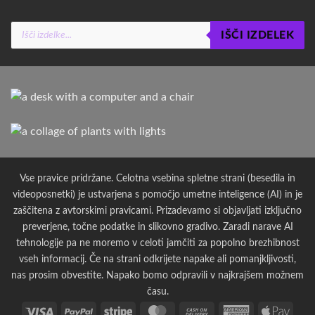
Products
IŠČI IZDELEK
search
Vse pravice pridržane. Celotna vsebina spletne strani (besedila in
videoposnetki) je ustvarjena s pomočjo umetne inteligence (AI) in je
zaščitena z avtorskimi pravicami. Prizadevamo si objavljati izključno
preverjene, točne podatke in slikovno gradivo. Zaradi narave AI
tehnologije pa ne moremo v celoti jamčiti za popolno brezhibnost
vseh informacij. Če na strani odkrijete napake ali pomanjkljivosti,
nas prosim obvestite. Napako bomo odpravili v najkrajšem možnem
času.
Visa
PayPal
Stripe
MasterCard
Cash
American
Apple