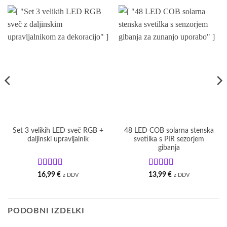
Set 3 velikih LED sveč RGB +
48 LED COB solarna stenska
daljinski upravljalnik
svetilka s PIR sezorjem
gibanja
Ocenjeno
5
Ocenjeno
5
16,99
€
13,99
€
z DDV
z DDV
od 5
od 5
PODOBNI IZDELKI