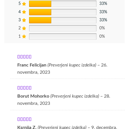
5
33%
4
33%
3
33%
2
0%
1
0%
Ocenjeno
Franc Felicijan
(Preverjeni kupec izdelka)
–
26.
3
od 5
novembra, 2023
Ocenjeno
Borut Mohorko
(Preverjeni kupec izdelka)
–
28.
4
od 5
novembra, 2023
Ocenjeno
5
Ksrnija Z.
(Preverjeni kupec izdelka)
–
9. decembra,