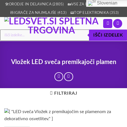
Slovenian
Skoči
🛠️ORODJE IN DELAVNICA (2805)
🏡VSE ZA DOM IN VRT (2512)
na
🧸IGRAČE ZA NAJMLAJŠE (413)
📟TOP ELEKTRONIKA (353)
vsebino
Products
IŠČI IZDELEK
search
Vložek LED sveča premikajoči plamen
FILTRIRAJ