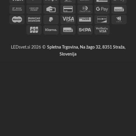
On
Express
Pay
Bank
Cash
Credit
Credit
Dinners
Google
Invoi
Delivery
Transfer
on
Card
Card
Club
Pay
Maestro
MasterCard
PayPal
Visa
Western
Discover
Googl
Pickup
2
2
2
Electron
Union
Walle
JCB
Klarna
Rechung
Sepa
Visa
2
LEDsvet.si 2026 ©
Spletna Trgovina, Na žago 32, 8351 Straža,
Slovenija