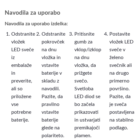
Navodila za uporabo
Navodila za uporabo izdelka:
Odstranite
Odstranite
Pritisnite
Postavite
vložek
pokrovček
gumb za
vložek LED
LED sveče
na dnu
vklop/izklop
sveče v
iz
vložka in
na dnu
želeno
embalaže
vstavite
vložka, da
svečnik ali
in
baterije v
prižgete
na drugo
preverite,
skladu z
svečo.
primerno
ali so
navodili.
Svetloba
površino.
priložene
Pazite, da
LED diod se
Pazite, da
vse
pravilno
bo začela
je sveča
potrebne
vstavite
prikazovati
postavljena
baterije.
baterije
in ustvarjati
na stabilno
glede na
premikajoči
podlago.
polariteto.
plamen.