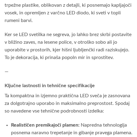
trpežne plastike, oblikovan z detajli, ki posnemajo kapljajoči
vosek, in opremljen z varčno LED diodo, ki sveti v topli
rumeni barvi.
Ker se LED svetilka ne segreva, jo lahko brez skrbi postavite
v bližino zaves, na lesene police, v otroško sobo ali jo
uporabite v prostorih, kjer hišni ljubljenčki radi raziskujejo.
To je dekoracija, ki prinaša popoln mir in sprostitev.
—
Ključne lastnosti in tehnične specifikacije
Ta kompaktna in izjemno praktična LED sveča je zasnovana
za dolgotrajno uporabo in maksimalno preprostost. Spodaj
so navedene vse tehnične podrobnosti izdelka:
Realističen premikajoči plamen:
Napredna tehnologija
posnema naravno trepetanje in gibanje pravega plamena.