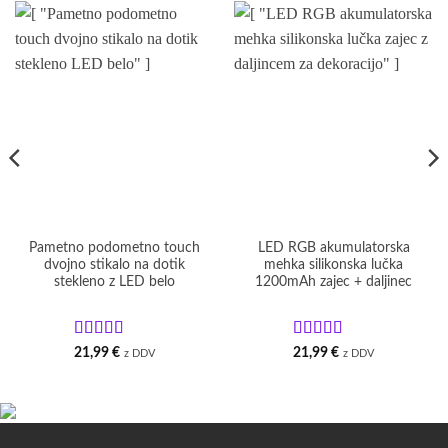
Pametno podometno touch
LED RGB akumulatorska
dvojno stikalo na dotik
mehka silikonska lučka
stekleno z LED belo
1200mAh zajec + daljinec
Ocenjeno
5
Ocenjeno
5
21,99
€
21,99
€
z DDV
z DDV
od 5
od 5