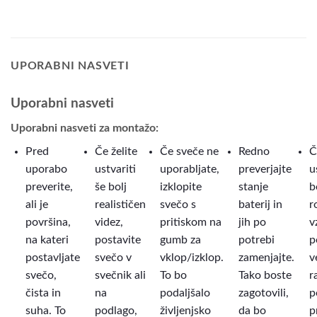
UPORABNI NASVETI
Uporabni nasveti
Uporabni nasveti za montažo:
Pred
Če želite
Če sveče ne
Redno
Č
uporabo
ustvariti
uporabljate,
preverjajte
u
preverite,
še bolj
izklopite
stanje
b
ali je
realističen
svečo s
baterij in
r
površina,
videz,
pritiskom na
jih po
v
na kateri
postavite
gumb za
potrebi
p
postavljate
svečo v
vklop/izklop.
zamenjajte.
v
svečo,
svečnik ali
To bo
Tako boste
r
čista in
na
podaljšalo
zagotovili,
p
suha. To
podlago,
življenjsko
da bo
p