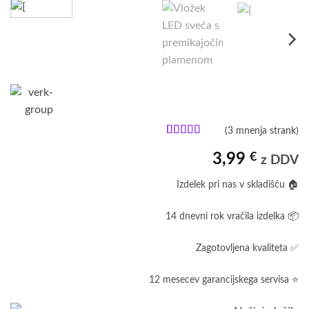
(
3
mnenja strank)
Ocenjeno
3
z
4
od 5
3,99
€
z DDV
na
podlagi
Izdelek pri nas v skladišču 🏠
ocene
strank
14 dnevni rok vračila izdelka 📦
Zagotovljena kvaliteta ✅
12 mesecev garancijskega servisa ⭐