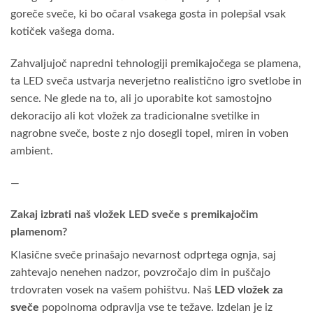
goreče sveče, ki bo očaral vsakega gosta in polepšal vsak
kotiček vašega doma.
Zahvaljujoč napredni tehnologiji premikajočega se plamena,
ta LED sveča ustvarja neverjetno realistično igro svetlobe in
sence. Ne glede na to, ali jo uporabite kot samostojno
dekoracijo ali kot vložek za tradicionalne svetilke in
nagrobne sveče, boste z njo dosegli topel, miren in voben
ambient.
—
Zakaj izbrati naš vložek LED sveče s premikajočim
plamenom?
Klasične sveče prinašajo nevarnost odprtega ognja, saj
zahtevajo nenehen nadzor, povzročajo dim in puščajo
trdovraten vosek na vašem pohištvu. Naš
LED vložek za
sveče
popolnoma odpravlja vse te težave. Izdelan je iz