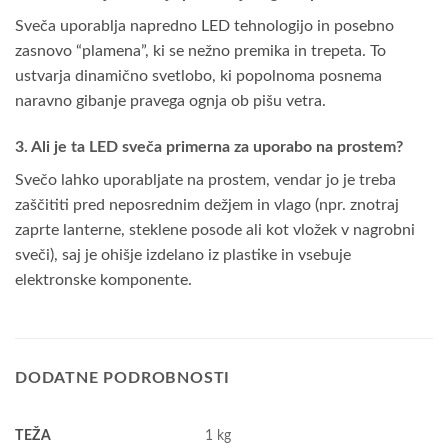
Sveča uporablja napredno LED tehnologijo in posebno
zasnovo “plamena”, ki se nežno premika in trepeta. To
ustvarja dinamično svetlobo, ki popolnoma posnema
naravno gibanje pravega ognja ob pišu vetra.
3. Ali je ta LED sveča primerna za uporabo na prostem?
Svečo lahko uporabljate na prostem, vendar jo je treba
zaščititi pred neposrednim dežjem in vlago (npr. znotraj
zaprte lanterne, steklene posode ali kot vložek v nagrobni
sveči), saj je ohišje izdelano iz plastike in vsebuje
elektronske komponente.
DODATNE PODROBNOSTI
TEŽA
1 kg