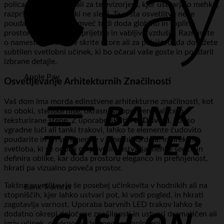
policami, za ogledali ali za televizorjem, kjer ustvarjajo mehko,
razpršeno svetlobo, ki ne slepi. Ta vrsta osvetlitve ne le
poudari predmete, temveč tudi doda globino in toplino
prostoru, kar ustvarja prijetno in vabljivo vzdušje. Razmislite
o namestitvi trakov v skrite utore ali za pohištvo, da dosežete
subtilen svetlobni učinek, ki bo očaral vaše goste in poudaril
izbrane detajle.
Apple Pay
Osvetljevanje Arhitekturnih Značilnosti
Vaš dom ima morda edinstvene arhitekturne značilnosti, kot
so oboki, stenske niše, okrasni stropni venci ali celo
teksturirane stene. Z uporabo skritih
LED svetil
, kot so
vgradne luči ali tanki trakovi, lahko te elemente čudovito
poudarite in jih spremenite v umetniška dela. Indirektna
svetloba, ki se odbija od površin, ustvarja mehke sence in
definira oblike, kar doda prostoru eleganco in prefinjenost,
hkrati pa vizualno poveča prostor.
Takšna osvetlitev je še posebej učinkovita v hodnikih ali na
Bank Transfer
stopniščih, kjer lahko ustvari pot, ki vodi pogled, in hkrati
zagotavlja varnost. Uporaba barvnih LED trakov lahko še
dodatno okrepi določene značilnosti in ustvari dramatičen ali
igriv učinek, odvisno od želenega razpoloženja.