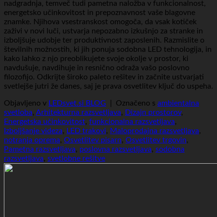
nadgradnja, temveč tudi pametna naložba v funkcionalnost,
energetsko učinkovitost in prepoznavnost vaše blagovne
znamke. Njihova vsestranskost omogoča, da vsak kotiček
zaživi v novi luči, ustvarja nepozabno izkušnjo za stranke in
izboljšuje udobje ter produktivnost zaposlenih. Razmislite o
številnih možnostih, ki jih ponuja sodobna LED tehnologija, in
kako lahko z njo preoblikujete svoje okolje v prostor, ki
navdušuje, navdihuje in resnično odraža vašo poslovno
filozofijo. Odkrijte široko paleto rešitev in začnite ustvarjati
svetlejše jutri že danes, saj je prava osvetlitev ključ do uspeha.
Objavljeno v
LEDsvet.si BLOG
|
Označeno s
ambientalna
svetloba
,
Arhitekturna razsvetljava
,
Dizajn prostorov
,
Energetska učinkovitost
,
funkcionalna razsvetljava
,
Izboljšanje videza
,
LED trakovi
,
Maloprodajna razsvetljava
,
notranja oprema
,
Osvetlitev pisarn
,
Osvetlitev trgovin
,
Pametna razsvetljava
,
poslovna razsvetljava
,
sodobna
razsvetljava
,
svetlobne rešitve