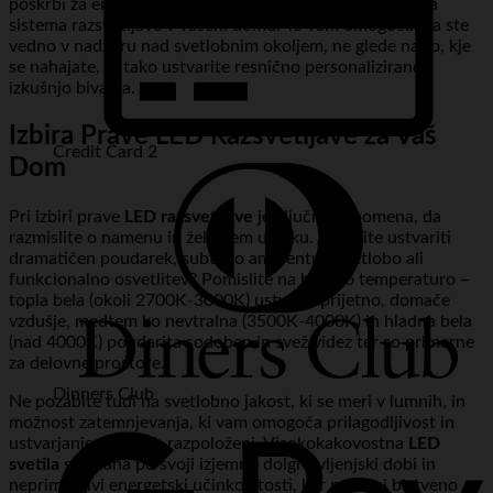
poskrbi za enostavno in intuitivno upravljanje celotnega
sistema razsvetljave v vašem domu. To vam omogoča, da ste
vedno v nadzoru nad svetlobnim okoljem, ne glede na to, kje
se nahajate, in tako ustvarite resnično personalizirano
izkušnjo bivanja.
Izbira Prave LED Razsvetljave za Vaš
Credit Card 2
Dom
Pri izbiri prave
LED razsvetljave
je ključnega pomena, da
razmislite o namenu in željenem učinku. Ali želite ustvariti
dramatičen poudarek, subtilno ambientno svetlobo ali
funkcionalno osvetlitev? Pomislite na barvno temperaturo –
topla bela (okoli 2700K-3000K) ustvarja prijetno, domače
vzdušje, medtem ko nevtralna (3500K-4000K) in hladna bela
(nad 4000K) poudarita sodoben in svež videz ter so primerne
za delovne prostore.
Dinners Club
Ne pozabite tudi na svetlobno jakost, ki se meri v lumnih, in
možnost zatemnjevanja, ki vam omogoča prilagodljivost in
ustvarjanje različnih razpoloženj. Visokokakovostna
LED
svetila
so znana po svoji izjemno dolgi življenjski dobi in
neprimerljivi energetski učinkovitosti, kar pomeni bistveno