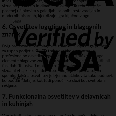
in vizualno zanimivost, ki običajen prostor spremeni v
vizualno privlačno in dinamično okolje. Ta tehnika je še
posebej učinkovita v galerijah, salonih, restavracijah in
modernih pisarnah, kjer dizajn igra ključno vlogo.
Sepa
6. Osvetlitev logotipov in blagovnih
znamk
Dvig prepoznavnosti blagovne znamke je ključnega pomena
za uspeh podjetja. Z LED trakovi lahko elegantno in
profesionalno osvetlite logotipe, napise, grafike in druge
elemente blagovne znamke na stenah, recepcijskih pultih ali
fasadah. To ustvari močan, profesionalen in zapomnljiv
vizualni vtis, ki krepi identiteto podjetja in pušča trajen
spomin. Takšna osvetlitev je izjemno učinkovita tako podnevi,
Visa 2
ko poudari detajle, kot tudi ponoči, ko služi kot svetlobna
reklama.
7. Funkcionalna osvetlitev v delavnicah
in kuhinjah
V prostorih, kjer je potrebna natančna in močna delovna