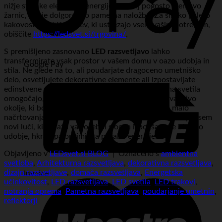
nižje stroške električne energije in manj pogosto menjavo
žarnic, kar je dolgoročno pametna naložba. Za široko paleto
kakovostnih LED rešitev, ki ustrezajo vsem vašim potrebam,
obiščite
https://ledsvet.si/trgovina/
.
S premišljeno zasnovano
LED razsvetljavo
lahko
transformirate vsak prostor v vašem domu v oazo udobja in
Google Pay
stila. Ne glede na to, ali poudarjate dragoceno umetniško
delo, osvetljujete dekorativne elemente ali izpostavljate
edinstvene arhitekturne značilnosti, vam sodobna svetila
omogočajo, da ustvarite resnično edinstveno in vabljivo
okolje, ki bo govorilo o vašem estetskem čutu. Z malo
načrtovanja in pravimi izdelki lahko vaš dom zasije v povsem
novi luči, ki odraža vaš osebni slog in izboljša vaše bivalno
udobje, hkrati pa optimizira porabo energije.
Objavljeno v
LEDsvet.si BLOG
|
Označeno s
ambientna
svetloba
,
Arhitekturna razsvetljava
,
dekorativna razsvetljava
,
dizajn razsvetljave
,
domača razsvetljava
,
Energetska
Invoice
učinkovitost
,
LED razsvetljava
,
LED svetila
,
LED trakovi
,
notranja oprema
,
Pametna razsvetljava
,
poudarjanje umetnin
,
reflektorji