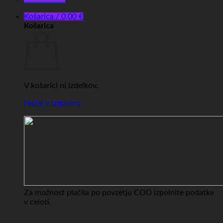
Košarica /
0,00
€
Košarica
V košarici ni izdelkov.
Nazaj v trgovino
Za možnost plačila po povzetju COD izpolnite podatke
v celoti.