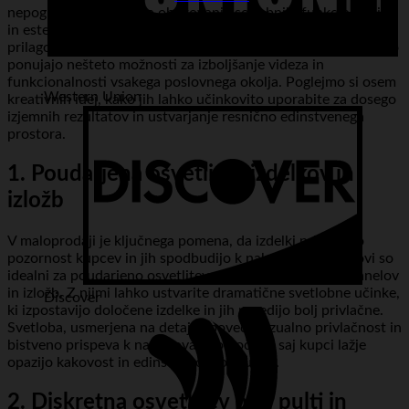
nepogrešljivo orodje za oblikovanje sodobnih, funkcionalnih
in estetsko privlačnih ambientov. Z njihovo izjemno
prilagodljivostjo, dolgotrajnostjo in energetsko učinkovitostjo
ponujajo nešteto možnosti za izboljšanje videza in
funkcionalnosti vsakega poslovnega okolja. Poglejmo si osem
Western Union
kreativnih idej, kako jih lahko učinkovito uporabite za dosego
izjemnih rezultatov in ustvarjanje resnično edinstvenega
prostora.
1. Poudarjena osvetlitev izdelkov in
izložb
V maloprodaji je ključnega pomena, da izdelki pritegnejo
pozornost kupcev in jih spodbudijo k nakupu. LED trakovi so
idealni za poudarjeno osvetlitev vitrin, polic, stenskih panelov
in izložb. Z njimi lahko ustvarite dramatične svetlobne učinke,
Discover
ki izpostavijo določene izdelke in jih naredijo bolj privlačne.
Svetloba, usmerjena na detajle, poveča vizualno privlačnost in
bistveno prispeva k nakupovalni odločitvi, saj kupci lažje
opazijo kakovost in edinstvenost ponudbe.
2. Diskretna osvetlitev pod pulti in