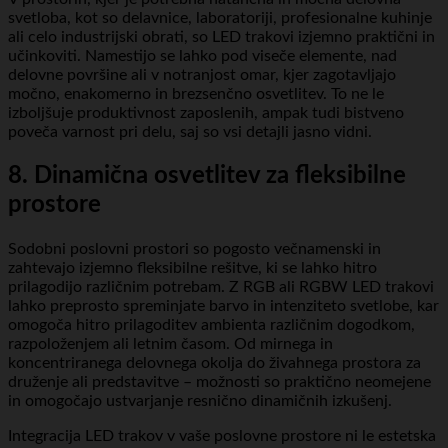
svetloba, kot so delavnice, laboratoriji, profesionalne kuhinje
ali celo industrijski obrati, so LED trakovi izjemno praktični in
učinkoviti. Namestijo se lahko pod viseče elemente, nad
delovne površine ali v notranjost omar, kjer zagotavljajo
močno, enakomerno in brezsenčno osvetlitev. To ne le
izboljšuje produktivnost zaposlenih, ampak tudi bistveno
poveča varnost pri delu, saj so vsi detajli jasno vidni.
8. Dinamična osvetlitev za fleksibilne
prostore
Sodobni poslovni prostori so pogosto večnamenski in
zahtevajo izjemno fleksibilne rešitve, ki se lahko hitro
prilagodijo različnim potrebam. Z RGB ali RGBW LED trakovi
lahko preprosto spreminjate barvo in intenziteto svetlobe, kar
omogoča hitro prilagoditev ambienta različnim dogodkom,
razpoloženjem ali letnim časom. Od mirnega in
koncentriranega delovnega okolja do živahnega prostora za
druženje ali predstavitve – možnosti so praktično neomejene
in omogočajo ustvarjanje resnično dinamičnih izkušenj.
Integracija LED trakov v vaše poslovne prostore ni le estetska