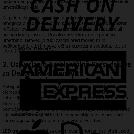
nadzor nad poudarkom in ustvarjanje želene atmosfere okoli
umetniškega dela.
Za galerijski videz razmislite o sistemih na tirnicah, ki
omogočajo enostavno premikanje in usmerjanje posameznih
reflektorjev, kar je idealno za spreminjajoče se razstave ali
preureditve prostora. Pravilna osvetlitev ne le poudari
umetnino, temveč jo tudi zaščiti pred morebitnimi
poškodbami, ki bi jih povzročila neustrezna svetloba, kot so
Cash On Delivery
UV žarki, čeprav je pri LED svetilih ta skrb minimalna.
2. Ustvarjanje Ambientalne Razsvetljave
za Dekorativne Elemente
Poleg umetnin so v vsakem domu tudi številni dekorativni
elementi, ki pričajo o vašem slogu in osebnosti. Od
zbirateljskih predmetov na policah do zanimivih tekstur sten
ali arhitekturnih niš – vse to lahko postane osrednja točka s
pomočjo
LED trakov
in indirektne razsvetljave. Ti elementi so
American Express
izjemno vsestranski in se zlahka namestijo v ozke prostore,
kar omogoča diskretno in učinkovito osvetlitev.
LED trakovi
so idealni za osvetljevanje notranjosti vitrin, pod