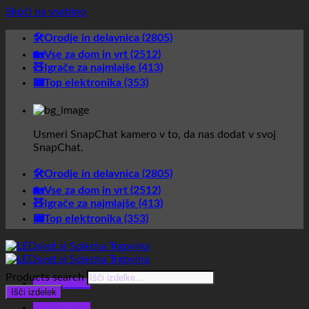
Skoči na vsebino
🛠️Orodje in delavnica (2805)
🏡Vse za dom in vrt (2512)
🧸Igrače za najmlajše (413)
📟Top elektronika (353)
Usmeri SnapChat kamero v to, da nas dodat v svoj
SnapChat.
🛠️Orodje in delavnica (2805)
🏡Vse za dom in vrt (2512)
🧸Igrače za najmlajše (413)
📟Top elektronika (353)
Products search
Glavni meni
Išči izdelek
Glavni meni