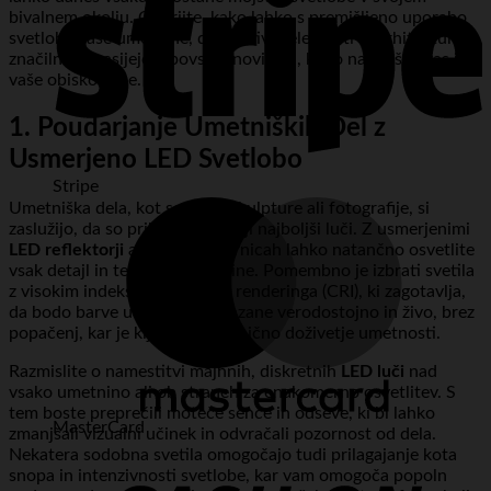
bivalnem okolju. Odkrijte, kako lahko s premišljeno uporabo
svetlobe vaše umetnine, dekorativni elementi in arhitekturne
značilnosti zasijejo v povsem novi luči, ki bo navdušila vas in
vaše obiskovalce.
1. Poudarjanje Umetniških Del z
Usmerjeno LED Svetlobo
Stripe
Umetniška dela, kot so slike, skulpture ali fotografije, si
zaslužijo, da so prikazana v svoji najboljši luči. Z usmerjenimi
LED reflektorji
ali svetili na tirnicah lahko natančno osvetlite
vsak detajl in teksturo umetnine. Pomembno je izbrati svetila
z visokim indeksom barvnega renderinga (CRI), ki zagotavlja,
da bodo barve umetnine prikazane verodostojno in živo, brez
popačenj, kar je ključno za resnično doživetje umetnosti.
Razmislite o namestitvi majhnih, diskretnih
LED luči
nad
vsako umetnino ali ob straneh za enakomerno osvetlitev. S
tem boste preprečili moteče sence in odseve, ki bi lahko
MasterCard
zmanjšali vizualni učinek in odvračali pozornost od dela.
Nekatera sodobna svetila omogočajo tudi prilagajanje kota
snopa in intenzivnosti svetlobe, kar vam omogoča popoln