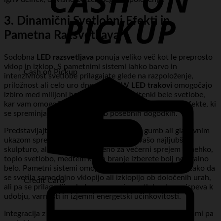
3. Dinamični Svetlobni Efekti in
Pametna Razsvetljava
Sodobna
LED razsvetljava
ponuja veliko več kot le preprosto
vklop in izklop. S pametnimi sistemi lahko barvo in
Cash on Pickup
intenzivnost svetlobe prilagajate glede na razpoloženje,
priložnost ali celo uro dneva. RGBW
LED trakovi
omogočajo
izbiro med milijoni barv in različnimi odtenki bele svetlobe,
kar vam omogoča, da ustvarite dinamične svetlobne efekte, ki
se spreminjajo skozi dan ali ob posebnih dogodkih.
Predstavljajte si, da lahko s pritiskom na gumb ali glasovnim
ukazom spremenite barvo poudarka za vašo najljubšo
skulpturo, ali pa nastavite sceno za večerni sprejem z mehko,
toplo svetlobo, medtem ko za branje izberete bolj nevtralno
belo. Pametni sistemi omogočajo tudi avtomatizacijo, tako da
se svetila samodejno vklopijo ali izklopijo ob določenih urah,
Credit Card
ali pa se prilagodijo glede na zunanjo svetlobo, kar prispeva k
udobju, varnosti in izjemni energetski učinkovitosti.
Integracija z glasovnimi asistenti ali mobilnimi aplikacijami pa