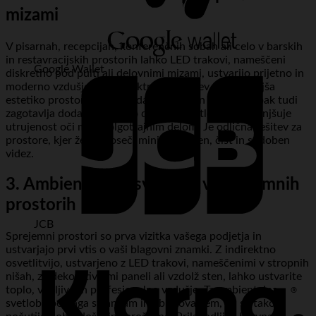
mizami
V pisarnah, recepcijah, konferenčnih sobah ali celo v barskih
in restavracijskih prostorih lahko LED trakovi, nameščeni
Google Wallet
diskretno pod pulti ali delovnimi mizami, ustvarijo prijetno in
moderno vzdušje. Ta indirektna osvetlitev ne le izboljša
estetiko prostora in mu doda sofisticiran pridih, ampak tudi
zagotavlja dodatno, mehko delovno svetlobo, ki zmanjšuje
utrujenost oči med dolgotrajnim delom. Je odlična rešitev za
prostore, kjer želite doseči minimalističen, čist in sodoben
videz.
3. Ambientalna osvetlitev v sprejemnih
prostorih
JCB
Sprejemni prostori so prva vizitka vašega podjetja in
ustvarjajo prvi vtis o vaši blagovni znamki. Z indirektno
osvetlitvijo, ustvarjeno z LED trakovi, nameščenimi v stropnih
nišah, za dekorativnimi paneli ali vzdolž sten, lahko ustvarite
toplo, vabljivo in profesionalno vzdušje. Ta ambientalna
svetloba pomaga strankam in obiskovalcem, da se takoj