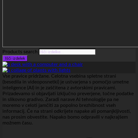
Products search
Išči izdelek
Vse pravice pridržane. Celotna vsebina spletne strani
(besedila in videoposnetki) je ustvarjena s pomočjo umetne
inteligence (AI) in je zaščitena z avtorskimi pravicami.
Prizadevamo si objavljati izključno preverjene, točne podatke
in slikovno gradivo. Zaradi narave AI tehnologije pa ne
moremo v celoti jamčiti za popolno brezhibnost vseh
informacij. Če na strani odkrijete napake ali pomanjkljivosti,
nas prosim obvestite. Napako bomo odpravili v najkrajšem
možnem času.