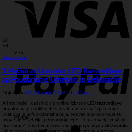
18
Feb
Visa
LEDsvet.si BLOG
3 Načini za Uporabo LED Razsvetljave
za Poudarjanje Umetnin in Dekoracije
Objavljeno
18. februarja, 2026
od
LEDsvet.si
Ali ste vedeli, da lahko s pravilno izbrano
LED razsvetljavo
popolnoma preoblikujete videz in občutek vašega doma?
Svetloba ni le funkcionalna nuja, temveč močno orodje za
PayPal
ustvarjanje vzdušja, poudarjanje lepot in razkrivanje značaja
prostora. Z inovativnimi rešitvami, ki jih ponujajo
LED svetila
,
lahko danes vsakdo postane mojster svetlobe v svojem