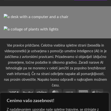
Vse pravice pridržane. Celotna vsebina spletne strani (besedila in
videoposnetki) je ustvarjena s pomočjo umetne inteligence (AI) in je
zaščitena z avtorskimi pravicami. Prizadevamo si objavljati izključno
preverjene, točne podatke in slikovno gradivo. Zaradi narave AI
tehnologije pa ne moremo v celoti jamčiti za popolno brezhibnost
vseh informacij. Če na strani odkrijete napake ali pomanjkljivosti,
nas prosim obvestite. Napako bomo odpravili v najkrajšem možnem
času.
Visa
PayPal
Stripe
MasterCard
Cash
American
Apple
On
Express
Pay
Cenimo vašo zasebnost!
Bank
Cash
Credit
Credit
Dinners
Google
Invoi
Delivery
Transfer
on
Card
Card
Club
Pay
Maestro
MasterCard
PayPal
Visa
Western
Discover
Googl
Z nadaljevanjem uporabe naše spletne trgovine, se strinjate z