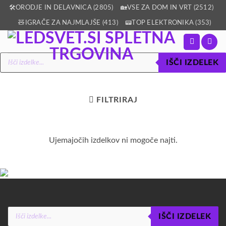
Skoči
🛠️ORODJE IN DELAVNICA (2805)
🏡VSE ZA DOM IN VRT (2512)
na
🧸IGRAČE ZA NAJMLAJŠE (413)
📟TOP ELEKTRONIKA (353)
vsebino
Products
IŠČI IZDELEK
search
FILTRIRAJ
Ujemajočih izdelkov ni mogoče najti.
Products
IŠČI IZDELEK
search