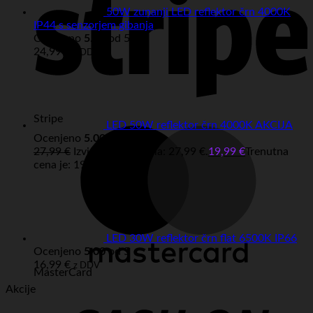
50W zunanji LED reflektor črn 4000K
IP44 s senzorjem gibanja
Ocenjeno
5.00
od 5
24,99
€
z DDV
Stripe
LED 50W reflektor črn 4000K AKCIJA
Ocenjeno
5.00
od 5
27,99
€
Izvirna cena je bila: 27,99 €.
19,99
€
Trenutna
cena je: 19,99 €.
z DDV
LED 30W reflektor črn flat 6500K IP66
Ocenjeno
5.00
od 5
16,99
€
z DDV
MasterCard
Akcije