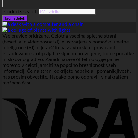
Products search
Išči izdelek
Vse pravice pridržane. Celotna vsebina spletne strani
(besedila in videoposnetki) je ustvarjena s pomočjo umetne
inteligence (AI) in je zaščitena z avtorskimi pravicami.
Prizadevamo si objavljati izključno preverjene, točne podatke
in slikovno gradivo. Zaradi narave AI tehnologije pa ne
moremo v celoti jamčiti za popolno brezhibnost vseh
informacij. Če na strani odkrijete napake ali pomanjkljivosti,
nas prosim obvestite. Napako bomo odpravili v najkrajšem
možnem času.