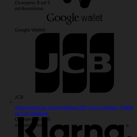
Ocenjeno
5
od 5
od Anonimno
Google Wallet
JCB
Akumulatorska avtomobilska LED ročna svetilka 7500K
za 12V vžigalnik
Ocenjeno
5
od 5
od Anonimno