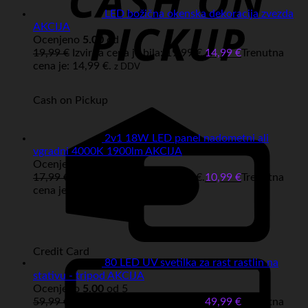
LED božična okenska dekoracija zvezda
AKCIJA
Ocenjeno
5.00
od 5
19,99
€
Izvirna cena je bila: 19,99 €.
14,99
€
Trenutna
cena je: 14,99 €.
z DDV
Cash on Pickup
2v1 18W LED panel nadometni ali
vgradni 4000K 1900lm AKCIJA
Ocenjeno
4.50
od 5
17,99
€
Izvirna cena je bila: 17,99 €.
10,99
€
Trenutna
cena je: 10,99 €.
z DDV
Credit Card
80 LED UV svetilka za rast rastlin na
stativu - tripod AKCIJA
Ocenjeno
5.00
od 5
59,99
€
Izvirna cena je bila: 59,99 €.
49,99
€
Trenutna