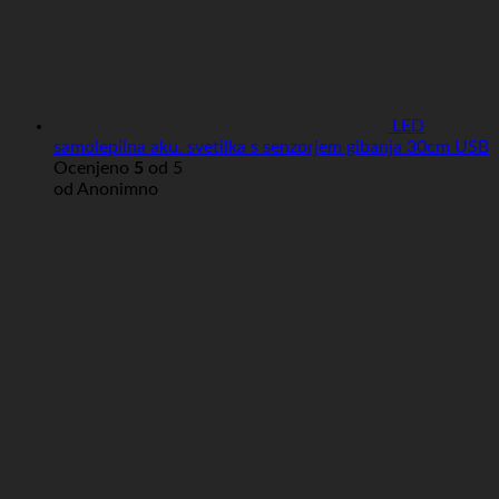
LED
samolepilna aku. svetilka s senzorjem gibanja 30cm USB
Ocenjeno
5
od 5
od Anonimno