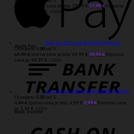
Ocenjeno
5.00
od 5
23,99
€
Izvirna cena je bila: 23,99 €.
17,99
€
Trenutna
cena je: 17,99 €.
z DDV
10m Set LED trak RGB IP20 AKCIJA
Apple Pay
Ocenjeno
5.00
od 5
69,99
€
Izvirna cena je bila: 69,99 €.
49,99
€
Trenutna
cena je: 49,99 €.
z DDV
LED žarnica 100W B22d 4000K AKCIJA
Ocenjeno
5.00
od 5
4,99
€
Izvirna cena je bila: 4,99 €.
2,99
€
Trenutna cena
je: 2,99 €.
z DDV
Bank Transfer