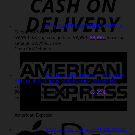
7,5m Set LED trak RGB IP20 AKCIJA
Ocenjeno
5.00
od 5
59,99
€
Izvirna cena je bila: 59,99 €.
39,99
€
Trenutna
cena je: 39,99 €.
z DDV
Cash On Delivery
LED RGB kotna talna svetilka 132cm
APP + daljinski upravljalnik Rainbow 3D AKCIJA
Ocenjeno
5.00
od 5
79,99
€
Izvirna cena je bila: 79,99 €.
69,99
€
Trenutna
cena je: 69,99 €.
z DDV
American Express
18W vgradni LED panel 4500k AKCIJA