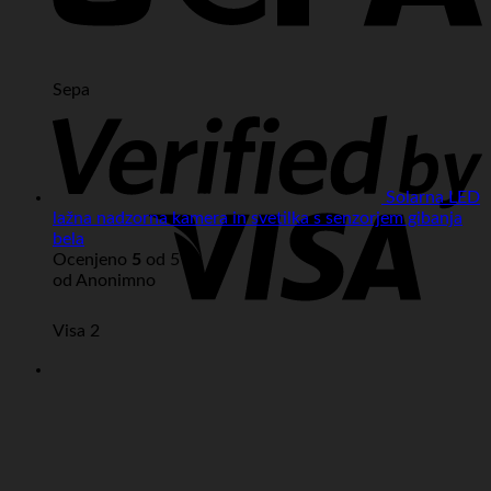
Sepa
Solarna LED
lažna nadzorna kamera in svetilka s senzorjem gibanja
bela
Ocenjeno
5
od 5
od Anonimno
Visa 2