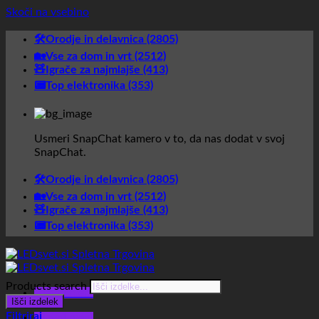
Skoči na vsebino
🛠️Orodje in delavnica (2805)
🏡Vse za dom in vrt (2512)
🧸Igrače za najmlajše (413)
📟Top elektronika (353)
Usmeri SnapChat kamero v to, da nas dodat v svoj
SnapChat.
🛠️Orodje in delavnica (2805)
🏡Vse za dom in vrt (2512)
🧸Igrače za najmlajše (413)
📟Top elektronika (353)
Products search
Glavni meni
Išči izdelek
Filtriraj
Glavni meni