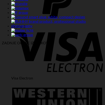
PayPal 2
ZADNJE OCENE IZDELKOV:
Visa Electron