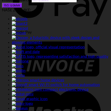
Products search
Išči izdelek
NAŠE ZNAMKE:
Google Pay
Invoice