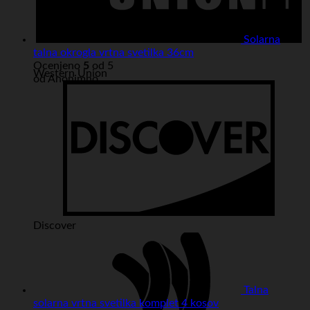
Solarna
talna okrogla vrtna svetilka 36cm
Ocenjeno
5
od 5
Western Union
od Anonimno
Discover
Talna
solarna vrtna svetilka komplet 4 kosov