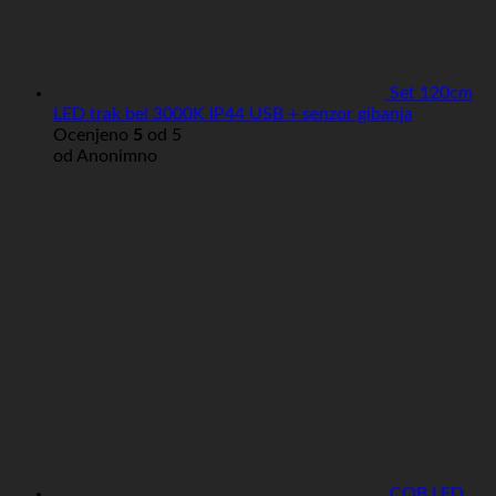
Set 120cm
LED trak bel 3000K IP44 USB + senzor gibanja
Ocenjeno
5
od 5
od Anonimno
COB LED