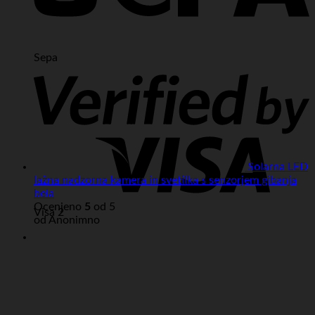
Sepa
Solarna LED
lažna nadzorna kamera in svetilka s senzorjem gibanja
bela
Ocenjeno
5
od 5
Visa 2
od Anonimno