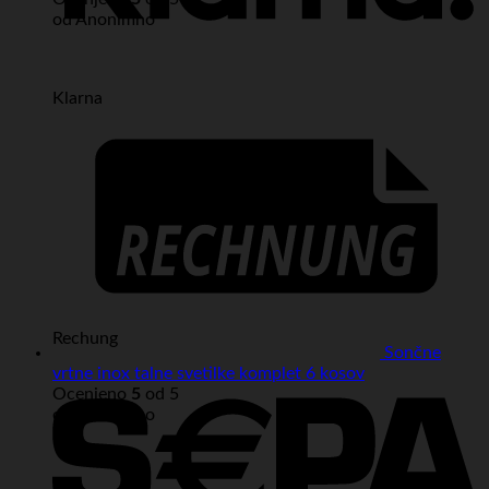
od Anonimno
Klarna
Rechung
Sončne
vrtne inox talne svetilke komplet 6 kosov
Ocenjeno
5
od 5
od Anonimno