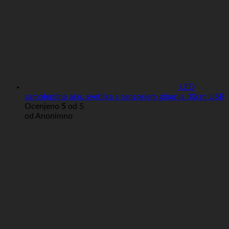
LED
samolepilna aku. svetilka s senzorjem gibanja 30cm USB
Ocenjeno
5
od 5
od Anonimno