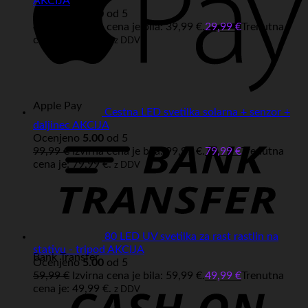
AKCIJA
Ocenjeno
5.00
od 5
39,99
€
Izvirna cena je bila: 39,99 €.
29,99
€
Trenutna
cena je: 29,99 €.
z DDV
Apple Pay
Cestna LED svetilka solarna + senzor +
daljinec AKCIJA
Ocenjeno
5.00
od 5
99,99
€
Izvirna cena je bila: 99,99 €.
79,99
€
Trenutna
cena je: 79,99 €.
z DDV
80 LED UV svetilka za rast rastlin na
stativu - tripod AKCIJA
Bank Transfer
Ocenjeno
5.00
od 5
59,99
€
Izvirna cena je bila: 59,99 €.
49,99
€
Trenutna
cena je: 49,99 €.
z DDV