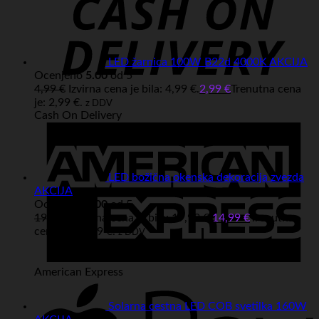
LED žarnica 100W B22d 4000K AKCIJA
Ocenjeno
5.00
od 5
4,99
€
Izvirna cena je bila: 4,99 €.
2,99
€
Trenutna cena
je: 2,99 €.
z DDV
Cash On Delivery
LED božična okenska dekoracija zvezda
AKCIJA
Ocenjeno
5.00
od 5
19,99
€
Izvirna cena je bila: 19,99 €.
14,99
€
Trenutna
cena je: 14,99 €.
z DDV
American Express
Solarna cestna LED COB svetilka 160W