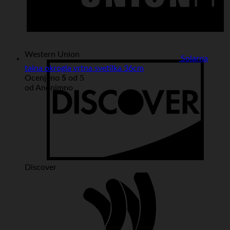
Western Union
Solarna
talna okrogla vrtna svetilka 36cm
Ocenjeno
5
od 5
od Anonimno
Discover