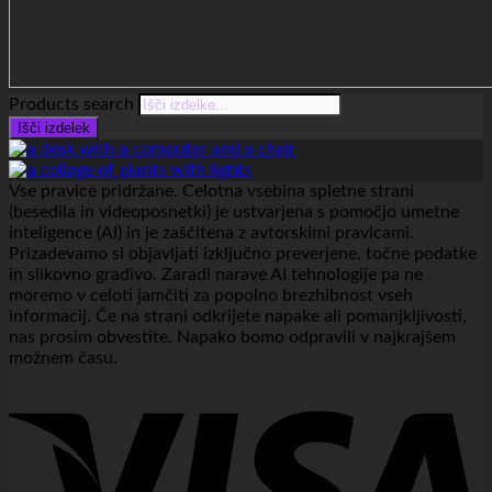
Products search
Išči izdelek
Vse pravice pridržane. Celotna vsebina spletne strani
(besedila in videoposnetki) je ustvarjena s pomočjo umetne
inteligence (AI) in je zaščitena z avtorskimi pravicami.
Prizadevamo si objavljati izključno preverjene, točne podatke
in slikovno gradivo. Zaradi narave AI tehnologije pa ne
moremo v celoti jamčiti za popolno brezhibnost vseh
informacij. Če na strani odkrijete napake ali pomanjkljivosti,
nas prosim obvestite. Napako bomo odpravili v najkrajšem
možnem času.