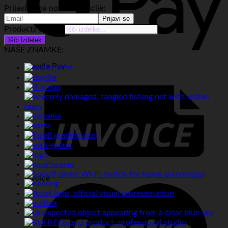
Prijavi se na novice in akcije:
Products search
Išči izdelek
NAŠE ZNAMKE:
Google Pay
Invoice