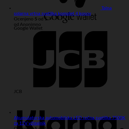
Talna
solarna vrtna svetilka komplet 4 kosov
Ocenjeno
5
od 5
od Anonimno
Google Wallet
JCB
Akumulatorska avtomobilska LED ročna svetilka 7500K
za 12V vžigalnik
Ocenjeno
5
od 5