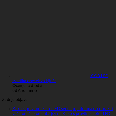
COB LED
svetilka obesek za ključe
Ocenjeno
5
od 5
od Anonimno
Zadnje objave
Kako s pravilno izbiro LED svetil popolnoma preobraziti
vaš dom
Ni komentarjev
na Kako s pravilno izbiro LED