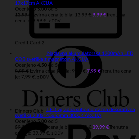
17x17cm AKCIJA
Ocenjeno
5.00
od 5
13,99
€
Izvirna cena je bila: 13,99 €.
9,99
€
Trenutna
cena je: 9,99 €.
z DDV
Credit Card 2
Naglavna akumulatorska 1200mAh LED
COB svetilka z magnetom AKCIJA
Ocenjeno
4.50
od 5
9,99
€
Izvirna cena je bila: 9,99 €.
7,99
€
Trenutna cena
je: 7,99 €.
z DDV
LED vgradna suhomontažna dekorativna
Dinners Club
svetilka 230x145x55mm 3000K AKCIJA
Ocenjeno
5.00
od 5
59,99
€
Izvirna cena je bila: 59,99 €.
39,99
€
Trenutna
cena je: 39,99 €.
z DDV