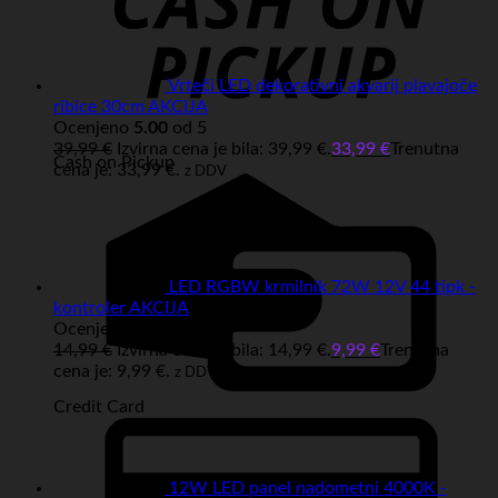
Vrteči LED dekorativni akvarij plavajoče
ribice 30cm AKCIJA
Ocenjeno
5.00
od 5
39,99
€
Izvirna cena je bila: 39,99 €.
33,99
€
Trenutna
Cash on Pickup
cena je: 33,99 €.
z DDV
LED RGBW krmilnik 72W 12V 44 tipk -
kontroler AKCIJA
Ocenjeno
5.00
od 5
14,99
€
Izvirna cena je bila: 14,99 €.
9,99
€
Trenutna
cena je: 9,99 €.
z DDV
Credit Card
12W LED panel nadometni 4000K -