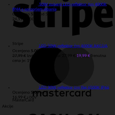
50W zunanji LED reflektor črn 4000K
IP44 s senzorjem gibanja
Ocenjeno
5.00
od 5
24,99
€
z DDV
Stripe
LED 50W reflektor črn 4000K AKCIJA
Ocenjeno
5.00
od 5
27,99
€
Izvirna cena je bila: 27,99 €.
19,99
€
Trenutna
cena je: 19,99 €.
z DDV
LED 30W reflektor črn flat 6500K IP66
Ocenjeno
5.00
od 5
16,99
€
z DDV
MasterCard
Akcije