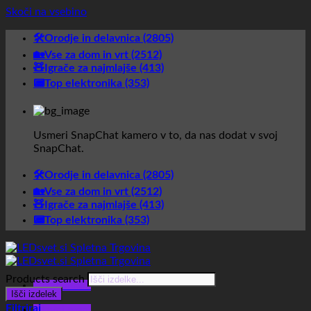
Skoči na vsebino
🛠️Orodje in delavnica (2805)
🏡Vse za dom in vrt (2512)
🧸Igrače za najmlajše (413)
📟Top elektronika (353)
Usmeri SnapChat kamero v to, da nas dodat v svoj
SnapChat.
🛠️Orodje in delavnica (2805)
🏡Vse za dom in vrt (2512)
🧸Igrače za najmlajše (413)
📟Top elektronika (353)
Products search
Glavni meni
Išči izdelek
Filtriraj
Glavni meni