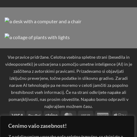
Vse pravice pridržane. Celotna vsebina spletne strani (besedila in
videoposnetki) je ustvarjena s pomočjo umetne inteligence (AI) in je
zaščitena z avtorskimi pravicami. Prizadevamo si objavljati
izključno preverjene, točne podatke in slikovno gradivo. Zaradi
narave AI tehnologije pa ne moremo v celoti jamčiti za popolno
brezhibnost vseh informacij. Če na strani odkrijete napake ali
pomanjkljivosti, nas prosim obvestite. Napako bomo odpravili v
najkrajšem možnem času.
Visa
PayPal
Stripe
MasterCard
Cash
American
Apple
On
Express
Pay
Cenimo vašo zasebnost!
Bank
Cash
Credit
Credit
Dinners
Google
Invoi
Delivery
Transfer
on
Card
Card
Club
Pay
Maestro
MasterCard
PayPal
Visa
Western
Discover
Googl
Z nadaljevanjem uporabe naše spletne trgovine, se strinjate z