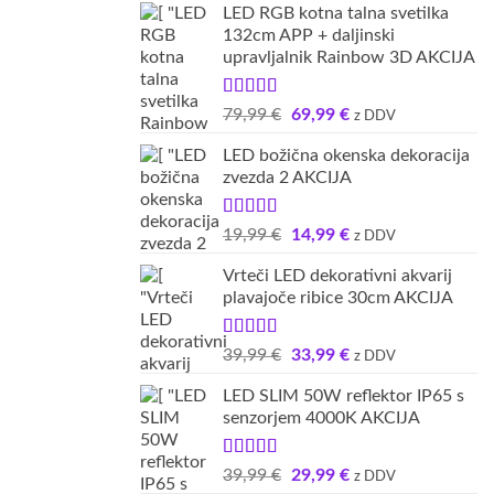
LED RGB kotna talna svetilka
je
je:
132cm APP + daljinski
bila:
9,99 €.
upravljalnik Rainbow 3D AKCIJA
14,99 €.
Ocenjeno
Izvirna
Trenutna
79,99
€
69,99
€
z DDV
5.00
od 5
cena
cena
LED božična okenska dekoracija
je
je:
zvezda 2 AKCIJA
bila:
69,99 €.
79,99 €.
Ocenjeno
Izvirna
Trenutna
19,99
€
14,99
€
z DDV
5.00
od 5
cena
cena
Vrteči LED dekorativni akvarij
je
je:
plavajoče ribice 30cm AKCIJA
bila:
14,99 €.
19,99 €.
Ocenjeno
Izvirna
Trenutna
39,99
€
33,99
€
z DDV
5.00
od 5
cena
cena
LED SLIM 50W reflektor IP65 s
je
je:
senzorjem 4000K AKCIJA
bila:
33,99 €.
39,99 €.
Ocenjeno
Izvirna
Trenutna
39,99
€
29,99
€
z DDV
5.00
od 5