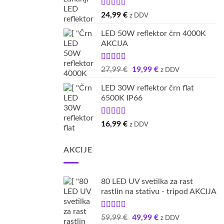
Ocenjeno
24,99
€
z DDV
5.00
od 5
LED 50W reflektor črn 4000K
AKCIJA
Ocenjeno
Izvirna
Trenutna
27,99
€
19,99
€
z DDV
5.00
od 5
cena
cena
LED 30W reflektor črn flat
je
je:
6500K IP66
bila:
19,99 €.
27,99 €.
Ocenjeno
16,99
€
z DDV
5.00
od 5
AKCIJE
80 LED UV svetilka za rast
rastlin na stativu - tripod AKCIJA
Ocenjeno
Izvirna
Trenutna
59,99
€
49,99
€
z DDV