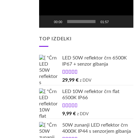
00:00
01:57
TOP IZDELKI
LED 50W reflektor črn 6500K
IP67 + senzor gibanja
Ocenjeno
29,99
€
z DDV
5.00
od 5
LED 10W reflektor črn flat
6500K IP66
Ocenjeno
9,99
€
z DDV
5.00
od 5
50W zunanji LED reflektor črn
4000K IP44 s senzorjem gibanja