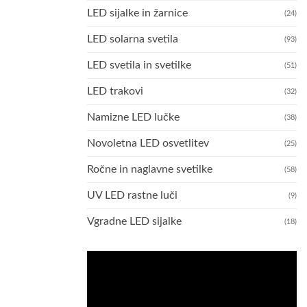
LED sijalke in žarnice
(24)
LED solarna svetila
(93)
LED svetila in svetilke
(51)
LED trakovi
(32)
Namizne LED lučke
(38)
Novoletna LED osvetlitev
(25)
Ročne in naglavne svetilke
(58)
UV LED rastne luči
(9)
Vgradne LED sijalke
(18)
Predvajalnik
videa