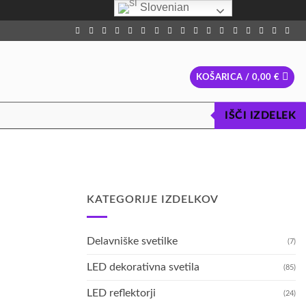
Slovenian
KOŠARICA /
0,00
€
IŠČI IZDELEK
KATEGORIJE IZDELKOV
Delavniške svetilke
(7)
LED dekorativna svetila
(85)
LED reflektorji
(24)