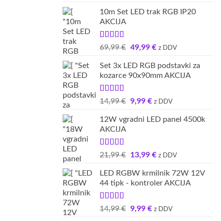
5.00
od 5
cena
cena
10m Set LED trak RGB IP20
je
je:
AKCIJA
bila:
49,99 €.
59,99 €.
Ocenjeno
Izvirna
Trenutna
69,99
€
49,99
€
z DDV
5.00
od 5
cena
cena
Set 3x LED RGB podstavki za
je
je:
kozarce 90x90mm AKCIJA
bila:
49,99 €.
69,99 €.
Ocenjeno
Izvirna
Trenutna
14,99
€
9,99
€
z DDV
5.00
od 5
cena
cena
12W vgradni LED panel 4500k
je
je:
AKCIJA
bila:
9,99 €.
14,99 €.
Ocenjeno
Izvirna
Trenutna
21,99
€
13,99
€
z DDV
5.00
od 5
cena
cena
LED RGBW krmilnik 72W 12V
je
je:
44 tipk - kontroler AKCIJA
bila:
13,99 €.
21,99 €.
Ocenjeno
Izvirna
Trenutna
14,99
€
9,99
€
z DDV
5.00
od 5
cena
cena