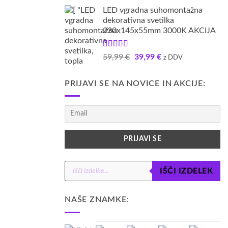
cena
cena
LED vgradna suhomontažna
je
je:
dekorativna svetilka
bila:
29,99 €.
230x145x55mm 3000K AKCIJA
39,99 €.
Ocenjeno
Izvirna
Trenutna
59,99
€
39,99
€
z DDV
5.00
od 5
cena
cena
je
je:
PRIJAVI SE NA NOVICE IN AKCIJE:
bila:
39,99 €.
59,99 €.
Products
IŠČI IZDELEK
search
NAŠE ZNAMKE: