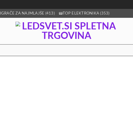
IGRAČE ZA NAJMLAJŠE (413)
📟TOP ELEKTRONIKA (353)