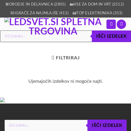
Skoči
🛠️ORODJE IN DELAVNICA (2805)
🏡VSE ZA DOM IN VRT (2512)
na
🧸IGRAČE ZA NAJMLAJŠE (413)
📟TOP ELEKTRONIKA (353)
vsebino
Products
IŠČI IZDELEK
search
FILTRIRAJ
Ujemajočih izdelkov ni mogoče najti.
Products
IŠČI IZDELEK
search