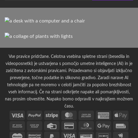
Vse pravice pridržane. Celotna vsebina spletne strani (besedila in
videoposnetki) je ustvarjena s pomočjo umetne inteligence (AI) in je
zaščitena z avtorskimi pravicami. Prizadevamo si objavljati izključno
preverjene, točne podatke in slikovno gradivo. Zaradi narave AI
tehnologije pa ne moremo v celoti jamčiti za popolno brezhibnost
vseh informacij. Če na strani odkrijete napake ali pomanjkljivosti,
nas prosim obvestite. Napako bomo odpravili v najkrajšem možnem
času.
Visa
PayPal
Stripe
MasterCard
Cash
American
Apple
On
Express
Pay
Bank
Cash
Credit
Credit
Dinners
Google
Invoi
Delivery
Transfer
on
Card
Card
Club
Pay
Maestro
MasterCard
PayPal
Visa
Western
Discover
Googl