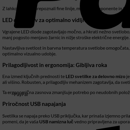
Z lahkoto boste prepoznali fine linije, majhne komponente in tekst
LED osvetlitev za optimalno vidljivost
Vgrajene LED diode zagotavljajo močno, a hkrati nežno svetlobo, k
manj pogosto menjavo žarnic in nižje stroške električne energij
Nastavljiva svetlost in barvna temperatura svetlobe omogočata, d
optimalno vizualno udobje.
Prilagodljivost in ergonomija: Gibljiva roka
Ena izmed ključnih prednosti te
LED svetilke za delovno mizo
je
ali višino. Robusten, a prilagodljiv mehanizem zagotavlja, da svet
Ta ergonomična zasnova zmanjšuje potrebo po neudobnih položajih 
PayPal
Priročnost USB napajanja
Svetilka se napaja preko USB priključka, kar prinaša izjemno pril
pomeni, da je vaša
USB namizna luč
vedno pripravljena za uporabo