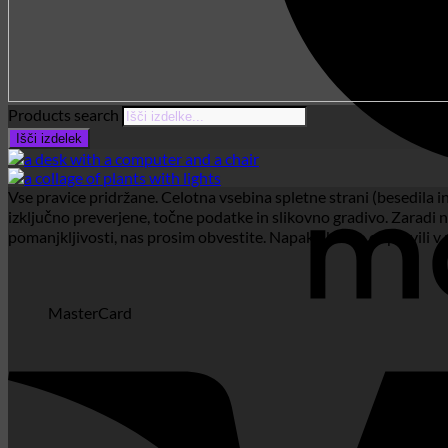
Products search
Išči izdelek
Vse pravice pridržane. Celotna vsebina spletne strani (besedila i
izključno preverjene, točne podatke in slikovno gradivo. Zaradi n
pomanjkljivosti, nas prosim obvestite. Napako bomo odpravili 
MasterCard