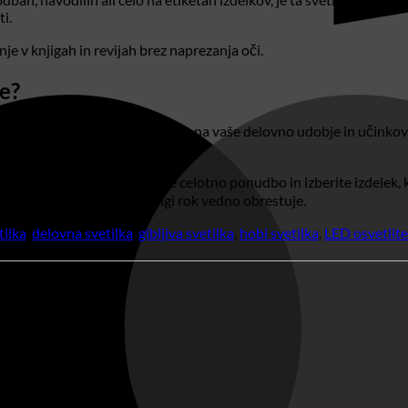
i.
anje v knjigah in revijah brez naprezanja oči.
e?
ločitev, ki lahko močno vpliva na vaše delovno udobje in učinkovit
 prilagodljivost in priročnost.
 delo na višjo raven. Odkrijte celotno ponudbo in izberite izdelek,
roduktivnost, kar se na dolgi rok vedno obrestuje.
tilka
,
delovna svetilka
,
gibljiva svetilka
,
hobi svetilka
,
LED osvetlite