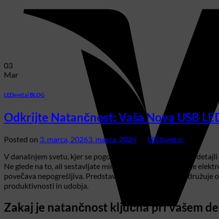
03
Mar
LEDsvet.si BLOG
Odkrijte Natančnost: Vaša Nova USB LE
Posted on
3. marca, 2026
3. marca, 2026
by
LEDsvet.si
V današnjem svetu, kjer se pogosto srečujemo z drobnimi detajli 
Ne glede na to, ali sestavljate miniaturne modele, spajkate elek
povečava nepogrešljiva. Predstavljamo vam rešitev, ki združuje
produktivnosti in udobja.
Zakaj je natančnost ključna pri vašem del