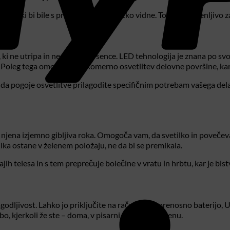
ure, ki bi bile s prostim očesom težko vidne. To je neprecenljivo z
i ne utripa in ne povzroča sence. LED tehnologija je znana po svoji
e. Poleg tega omogoča enakomerno osvetlitev delovne površine, kar
a pogoje osvetlitve prilagodite specifičnim potrebam vašega dela 
 njena izjemno gibljiva roka. Omogoča vam, da svetilko in povečeval
ilka ostane v želenem položaju, ne da bi se premikala.
telesa in s tem preprečuje bolečine v vratu in hrbtu, kar je bist
agodljivost. Lahko jo priključite na računalnik, prenosno baterijo,
, kjerkoli že ste – doma, v pisarni ali celo na terenu.