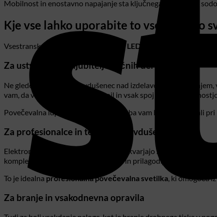
Mobilnost in enostavno napajanje sta ključnega pomena za sodobn
Kje vse lahko uporabite to vsestransko s
Vsestranskost te
povečevalne luči z LED osvetlitvijo
je resnično
Za ustvarjalce in ljubitelje ročnih del
Ne glede na to, ali ste navdušenec nad izdelavo nakita, šivanjem
vam, da vidite vsak šiv, vsak detajl in vsak spoj z izjemno jasnost
Povečevalna lupa in usmerjena svetloba vam bosta pomagali pri n
Za profesionalce in tehnične navdušence
Elektroniki, urarji, zlatarji in vsi, ki se ukvarjajo z majhnimi k
kompleksnih delov. Njena stabilnost in prilagodljivost sta ključni
To je idealna
profesionalna povečevalna svetilka
, ki omogoča i
Za branje in vsakodnevna opravila
Tudi za bolj vsakdanje naloge, kot je branje drobnega tiska v pogodb