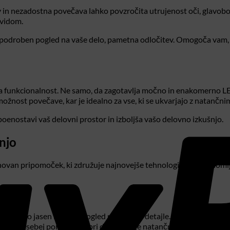
v in nezadostna povečava lahko povzročita utrujenost oči, glavobo
 vidom.
n podroben pogled na vaše delo, pametna odločitev. Omogoča vam, d
jna funkcionalnost. Ne samo, da zagotavlja močno in enakomerno L
možnost povečave, kar je idealno za vse, ki se ukvarjajo z natančn
oenostavi vaš delovni prostor in izboljša vašo delovno izkušnjo.
šnjo
asnovan pripomoček, ki združuje najnovejše tehnologije in ergono
ča izjemno jasen in oster pogled na drobne detajle. Visokokakovos
o je še posebej pomembno pri delih, kjer je natančnost milimetrska.