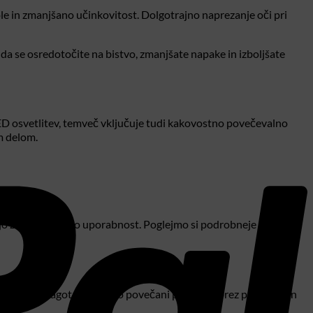
le in zmanjšano učinkovitost. Dolgotrajno naprezanje oči pri
a se osredotočite na bistvo, zmanjšate napake in izboljšate
ED osvetlitev, temveč vključuje tudi kakovostno povečevalno
im delom.
mijo za maksimalno uporabnost. Poglejmo si podrobneje ključne
tna optika zagotavlja, da so povečani predmeti brez popačenj in