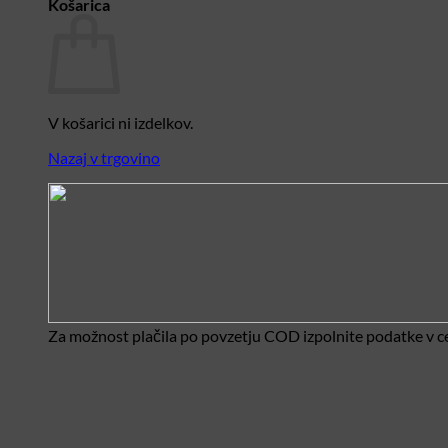
Košarica
V košarici ni izdelkov.
Nazaj v trgovino
Za možnost plačila po povzetju COD izpolnite podatke v ce