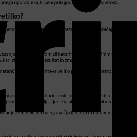
ega uporabnika, ki ceni prilagodljivost in učinkovitost.
vetilko?
 izjemna. Njena uporaba se razteza daleč preko običajnih namiznih l
, vezenjem, modelarstvom ali katerim koli drugim finim ročnim del
jo, kar izboljša končni rezultat in zmanjša napake.
atančnem delu, ki zahteva veliko potrpljenja in ostro oko.
omponentami ali popravili, bodo cenili prednosti te svetilke. Omogoč
 za profesionalna okolja, kjer je vsak detajl pomemben.
zvajanje kompleksnih nalog z večjo lahkoto in natančnostjo.
ah, navodilih ali celo na etiketah izdelkov, je ta svetilka izjemno k