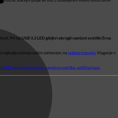
ost. Pri tej
USB 3.2 LED gibljivi okrogli namizni svetilki črna
 ki najbolje ustreza vašim zahtevam, na
spletni trgovini
. Vlaganje v
v
,
LED povečevalna lupa
,
namizna svetilka
,
optična lupa
,