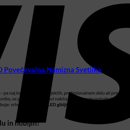
D Povečevalna Namizna Svetilka
– pa naj bo to pri hobi projektih, profesionalnem delu ali prepros
troniko, se posvečate izdelavi nakita ali preprosto potrebujete do
 oboje: vrhunsko
USB 3.2 LED gibljiva okrogla namizna svetilka č
u in hobijih?