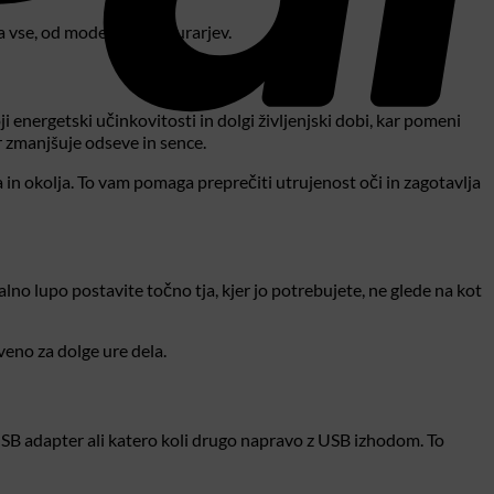
a vse, od modelarjev do urarjev.
 energetski učinkovitosti in dolgi življenjski dobi, kar pomeni
 zmanjšuje odseve in sence.
in okolja. To vam pomaga preprečiti utrujenost oči in zagotavlja
no lupo postavite točno tja, kjer jo potrebujete, ne glede na kot
veno za dolge ure dela.
 USB adapter ali katero koli drugo napravo z USB izhodom. To