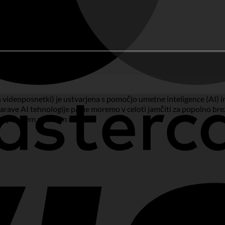
n videoposnetki) je ustvarjena s pomočjo umetne inteligence (AI) in
arave AI tehnologije pa ne moremo v celoti jamčiti za popolno brez
v najkrajšem možnem času.