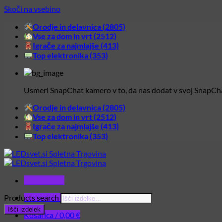
Skoči na vsebino
Orodje in delavnica (2805)
Vse za dom in vrt (2512)
Igrače za najmlajše (413)
Top elektronika (353)
Usmeri SnapChat kamero v to, da nas dodat v svoj SnapCh
Orodje in delavnica (2805)
Vse za dom in vrt (2512)
Igrače za najmlajše (413)
Top elektronika (353)
Glavni meni
Products search
Glavni meni
Išči izdelek
Košarica /
0,00
€