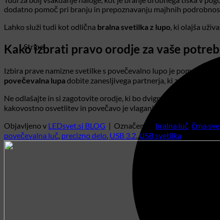
dodatno pomoč pri branju in prepoznavanju majhnih podrobnost
Lahko služi tudi kot odlična
bralna svetilka z lupo
, ki olajša uživ
Kako izbrati pravo orodje za vaše potreb
Stripe
Izbira prave namizne svetilke s povečevalno lupo je pomembna od
povečevalna lupa
dobite zanesljivega partnerja, ki združuje moč,
Ne odlašajte in si zagotovite orodje, ki bo dvignilo vaše natančno
kakovostno osvetlitev in povečavo je vlaganje v vaše zdravje in p
Objavljeno v
LEDsvet.si BLOG
|
Označeno s
bralna luč
,
črna sve
povečevalna luč
,
precizno delo
,
USB 3.2
,
USB svetilka