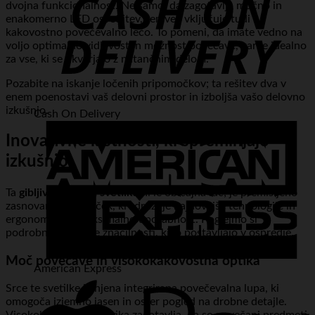
dvojna funkcionalnost. Ne samo, da zagotavlja močno in
enakomerno LED osvetlitev, temveč vključuje tudi
kakovostno povečevalno lečo. To pomeni, da imate vedno na
voljo optimalno vidljivost in možnost povečave, kar je idealno
za vse, ki se ukvarjajo z natančnim delom.
Pozabite na iskanje ločenih pripomočkov; ta rešitev dva v
enem poenostavi vaš delovni prostor in izboljša vašo delovno
izkušnjo.
Cash On Delivery
Inovativne lastnosti, ki spreminjajo
izkušnjo
Ta
gibljiva namizna svetilka
ni le običajna luč; je premišljeno
zasnovan pripomoček, ki združuje najnovejše tehnologije in
ergonomijo za maksimalno uporabnost. Poglejmo si
podrobneje ključne značilnosti, ki jo postavljajo v ospredje.
Moč povečave in visokokakovostna optika
American Express
Srce te svetilke je njena integrirana povečevalna lupa, ki
omogoča izjemno jasen in oster pogled na drobne detajle.