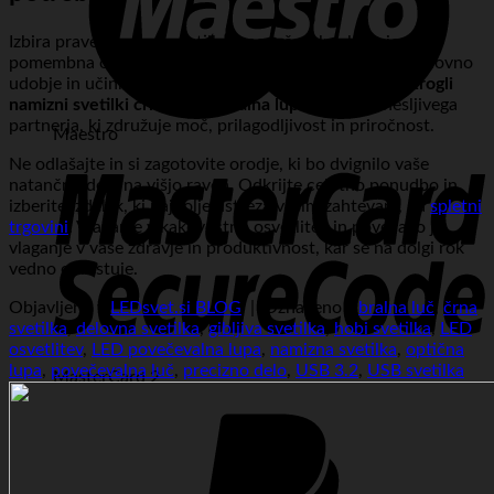
Izbira prave namizne svetilke s povečevalno lupo je
pomembna odločitev, ki lahko močno vpliva na vaše delovno
udobje in učinkovitost. Pri tej
USB 3.2 LED gibljivi okrogli
namizni svetilki črna povečevalna lupa
dobite zanesljivega
partnerja, ki združuje moč, prilagodljivost in priročnost.
Maestro
Ne odlašajte in si zagotovite orodje, ki bo dvignilo vaše
natančno delo na višjo raven. Odkrijte celotno ponudbo in
izberite izdelek, ki najbolje ustreza vašim zahtevam, na
spletni
trgovini
. Vlaganje v kakovostno osvetlitev in povečavo je
vlaganje v vaše zdravje in produktivnost, kar se na dolgi rok
vedno obrestuje.
Objavljeno v
LEDsvet.si BLOG
|
Označeno s
bralna luč
,
črna
svetilka
,
delovna svetilka
,
gibljiva svetilka
,
hobi svetilka
,
LED
osvetlitev
,
LED povečevalna lupa
,
namizna svetilka
,
optična
lupa
,
povečevalna luč
,
precizno delo
,
USB 3.2
,
USB svetilka
MasterCard 2