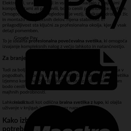
Elektroniki, urarji, zlatarji in vsi, ki se ukvarjajo z majhnimi
komponentami ali popravili, bodo cenili prednosti te svetilke.
Omogoča natančno pregledovanje vezij, spajkanje drobnih žic
in montažo kompleksnih delov. Njena stabilnost in
prilagodljivost sta ključni za profesionalna okolja, kjer je vsak
detajl pomemben.
Google Pay
To je idealna
profesionalna povečevalna svetilka
, ki omogoča
izvajanje kompleksnih nalog z večjo lahkoto in natančnostjo.
Za branje in vsakodnevna opravila
Tudi za bolj vsakdanje naloge, kot je branje drobnega tiska v
pogodbah, navodilih ali celo na etiketah izdelkov, je ta svetilka
izjemno koristna. Starejši ljudje ali tisti z oslabljenim vidom
bodo cenili dodatno pomoč pri branju in prepoznavanju
majhnih podrobnosti.
Lahko služi tudi kot odlična
bralna svetilka z lupo
, ki olajša
Invoice
uživanje v knjigah in revijah brez naprezanja oči.
Kako izbrati pravo orodje za vaše
potrebe?