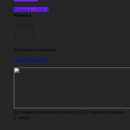
Košarica /
0,00
€
Košarica
V košarici ni izdelkov.
Nazaj v trgovino
Za možnost plačila po povzetju COD izpolnite podatke
v celoti.