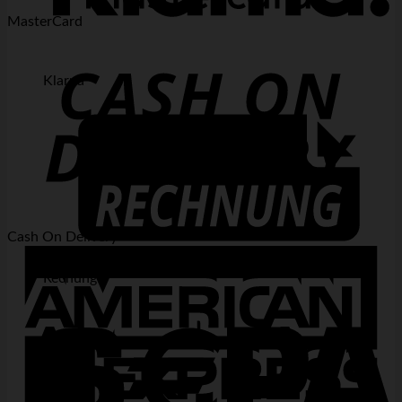
MasterCard
Klarna
Cash On Delivery
Rechung