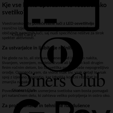
Kje vse lahko uporabite to vsestransko
svetilko?
Vsestranskost te
povečevalne luči z LED osvetlitvijo
je
resnično izjemna. Njena uporaba se razteza daleč preko
običajnih namiznih luči, saj nudi specifične rešitve za širok
Credit Card 2
spekter aktivnosti.
Za ustvarjalce in ljubitelje ročnih del
Ne glede na to, ali ste navdušenec nad izdelavo nakita,
šivanjem, vezenjem, modelarstvom ali katerim koli drugim
finim ročnim delom, bo ta svetilka postala vaše nepogrešljivo
orodje. Omogoča vam, da vidite vsak šiv, vsak detajl in vsak
spoj z izjemno jasnostjo, kar izboljša končni rezultat in
zmanjša napake.
Dinners Club
Povečevalna lupa in usmerjena svetloba vam bosta pomagali
pri natančnem delu, ki zahteva veliko potrpljenja in ostro oko.
Za profesionalce in tehnične navdušence