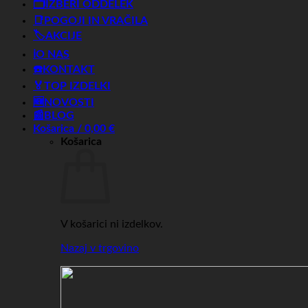
🗂️IZBERI ODDELEK
📑POGOJI IN VRAČILA
🏷️AKCIJE
ℹ️O NAS
☎️KONTAKT
🏅TOP IZDELKI
🆕NOVOSTI
📰BLOG
Košarica /
0,00
€
Košarica
V košarici ni izdelkov.
Nazaj v trgovino