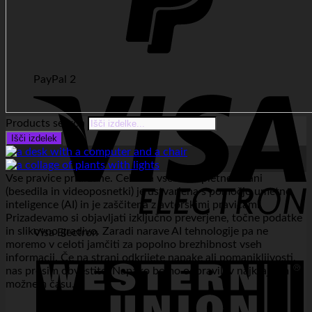
PayPal 2
Products search
Išči izdelek
Vse pravice pridržane. Celotna vsebina spletne strani
(besedila in videoposnetki) je ustvarjena s pomočjo umetne
inteligence (AI) in je zaščitena z avtorskimi pravicami.
Prizadevamo si objavljati izključno preverjene, točne podatke
in slikovno gradivo. Zaradi narave AI tehnologije pa ne
Visa Electron
moremo v celoti jamčiti za popolno brezhibnost vseh
informacij. Če na strani odkrijete napake ali pomanjkljivosti,
nas prosim obvestite. Napako bomo odpravili v najkrajšem
možnem času.