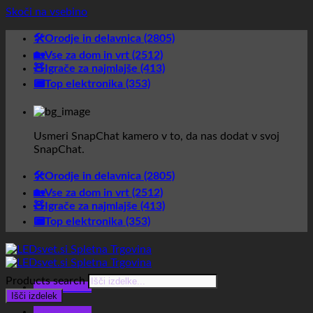
Skoči na vsebino
🛠️Orodje in delavnica (2805)
🏡Vse za dom in vrt (2512)
🧸Igrače za najmlajše (413)
📟Top elektronika (353)
Usmeri SnapChat kamero v to, da nas dodat v svoj
SnapChat.
🛠️Orodje in delavnica (2805)
🏡Vse za dom in vrt (2512)
🧸Igrače za najmlajše (413)
📟Top elektronika (353)
Products search
Glavni meni
Išči izdelek
Glavni meni