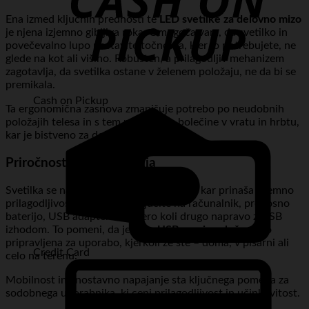
Ena izmed ključnih prednosti te
LED svetilke za delovno mizo
je njena izjemno gibljiva roka. Omogoča vam, da svetilko in
povečevalno lupo postavite točno tja, kjer jo potrebujete, ne
glede na kot ali višino. Robusten, a prilagodljiv mehanizem
zagotavlja, da svetilka ostane v želenem položaju, ne da bi se
premikala.
Cash on Pickup
Ta ergonomična zasnova zmanjšuje potrebo po neudobnih
položajih telesa in s tem preprečuje bolečine v vratu in hrbtu,
kar je bistveno za dolge ure dela.
Priročnost USB napajanja
Svetilka se napaja preko USB priključka, kar prinaša izjemno
prilagodljivost. Lahko jo priključite na računalnik, prenosno
baterijo, USB adapter ali katero koli drugo napravo z USB
izhodom. To pomeni, da je vaša
USB namizna luč
vedno
pripravljena za uporabo, kjerkoli že ste – doma, v pisarni ali
Credit Card
celo na terenu.
Mobilnost in enostavno napajanje sta ključnega pomena za
sodobnega uporabnika, ki ceni prilagodljivost in učinkovitost.