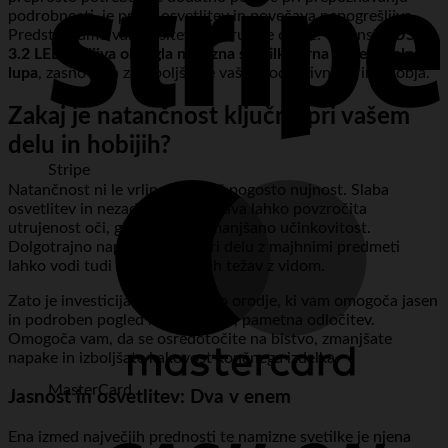
podrobnosti, je prava osvetlitev in povečava nepogrešljiva.
Predstavljamo vam rešitev, ki združuje oboje: vrhunsko
USB
3.2 LED gibljiva okrogla namizna svetilka črna povečevalna
lupa
, zasnovana za izboljšanje vaše produktivnosti in udobja.
Zakaj je natančnost ključna pri vašem
delu in hobijih?
Stripe
Natančnost ni le vrlina, temveč pogosto nujnost. Slaba
osvetlitev in nezadostna povečava lahko povzročita
utrujenost oči, glavobole in zmanjšano učinkovitost.
Dolgotrajno naprezanje oči pri delu z majhnimi predmeti
lahko vodi tudi do dolgoročnih težav z vidom.
Zato je investicija v kakovostno orodje, ki vam omogoča jasen
in podroben pogled na vaše delo, pametna odločitev.
Omogoča vam, da se osredotočite na bistvo, zmanjšate
napake in izboljšate kakovost končnega izdelka.
MasterCard
Jasnost in osvetlitev: Dva v enem
Ena izmed največjih prednosti te namizne svetilke je njena