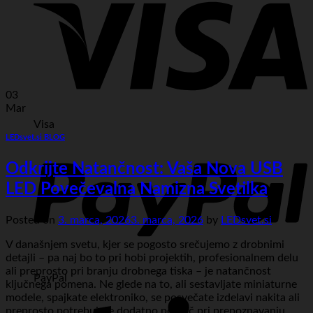
03
Mar
Visa
LEDsvet.si BLOG
Odkrijte Natančnost: Vaša Nova USB
LED Povečevalna Namizna Svetilka
Posted on
3. marca, 2026
3. marca, 2026
by
LEDsvet.si
V današnjem svetu, kjer se pogosto srečujemo z drobnimi
detajli – pa naj bo to pri hobi projektih, profesionalnem delu
ali preprosto pri branju drobnega tiska – je natančnost
PayPal
ključnega pomena. Ne glede na to, ali sestavljate miniaturne
modele, spajkate elektroniko, se posvečate izdelavi nakita ali
preprosto potrebujete dodatno pomoč pri prepoznavanju