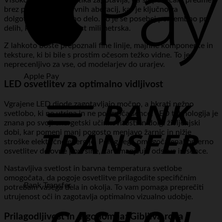
Visokokakovostna optika zagotavlja, da so povečani predmeti
brez popačenj in barvnih aberacij, kar je ključno za
dolgotrajno in udobno delo. To je še posebej pomembno pri
delih, kjer je natančnost milimetrska.
Z lahkoto boste prepoznali fine linije, majhne komponente in
teksture, ki bi bile s prostim očesom težko vidne. To je
neprecenljivo za vse, od modelarjev do urarjev.
Apple Pay
LED osvetlitev za optimalno vidljivost
Vgrajene LED diode zagotavljajo močno, a hkrati nežno
svetlobo, ki ne utripa in ne povzroča sence. LED tehnologija je
znana po svoji energetski učinkovitosti in dolgi življenjski
dobi, kar pomeni manj pogosto menjavo žarnic in nižje
stroške električne energije. Poleg tega omogoča enakomerno
osvetlitev delovne površine, kar zmanjšuje odseve in sence.
Nastavljiva svetlost in barvna temperatura svetlobe
omogočata, da pogoje osvetlitve prilagodite specifičnim
Bank Transfer
potrebam vašega dela in okolja. To vam pomaga preprečiti
utrujenost oči in zagotavlja optimalno vizualno udobje.
Prilagodljivost in ergonomija: Gibljiva roka