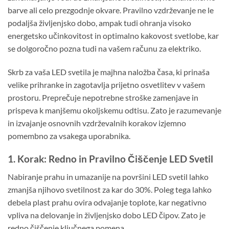
barve ali celo prezgodnje okvare. Pravilno vzdrževanje ne le
podaljša življenjsko dobo, ampak tudi ohranja visoko
energetsko učinkovitost in optimalno kakovost svetlobe, kar
se dolgoročno pozna tudi na vašem računu za elektriko.
Skrb za vaša LED svetila je majhna naložba časa, ki prinaša
velike prihranke in zagotavlja prijetno osvetlitev v vašem
prostoru. Preprečuje nepotrebne stroške zamenjave in
prispeva k manjšemu okoljskemu odtisu. Zato je razumevanje
in izvajanje osnovnih vzdrževalnih korakov izjemno
pomembno za vsakega uporabnika.
1. Korak: Redno in Pravilno Čiščenje LED Svetil
Nabiranje prahu in umazanije na površini LED svetil lahko
zmanjša njihovo svetilnost za kar do 30%. Poleg tega lahko
debela plast prahu ovira odvajanje toplote, kar negativno
vpliva na delovanje in življenjsko dobo LED čipov. Zato je
redno čiščenje ključnega pomena.