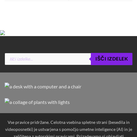
Products
IŠČI IZDELEK
search
Vse pravice pridržane. Celotna vsebina spletne strani (besedila in
videoposnetki) je ustvarjena s pomočjo umetne inteligence (AI) in je
zaščitena z avtorskimi pravicami. Prizadevamo si objavljati