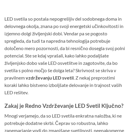
LED svetila so postala nepogrešljiv del sodobnega doma in
delovnega okolja, znana po svoji energetski učinkovitosti in
izjemno dolgi življenjski dobi. Vendar pa se pogosto
spregleda, da tudi ta napredna tehnologija potrebuje
določeno mero pozornosti, da bi resnično dosegla svoj polni
potencial. Ste se kdaj vprašali, kako lahko podaljšate
življenjsko dobo vaše LED osvetlitve in zagotovite, da bo
svetila s polno močjo še dolga leta? Skrivnost se skriva v
pravilnem
vzdrževanju LED svetil
. Z nekaj preprostimi
koraki lahko bistveno izboljšate delovanje in trajnost vaših
LED rešitev.
Zakaj je Redno Vzdrževanje LED Svetil Ključno?
Mnogi verjamejo, da so LED svetila enkratna naložba, ki ne
potrebuje dodatne skrbi. Čeprav so robustna, lahko
zanemarjanje vodi do zmanjšane svetilnosti, neenakomerne