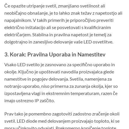
Če opazite utripanje svetil, zmanjšano svetilnost ali
neobičajno obnašanje, je to lahko znak težav z napetostjo ali
napajalnikom. V takih primerih je priporočljivo preveriti
električno inštalacijo ali se posvetovati s kvalificiranim
električarjem. Stabilna in pravilna napetost je temelj za
dolgotrajno in zanesljivo delovanje vaše LED osvetlitve.
3. Korak: Pravilna Uporaba in Namestitev
Vsako LED svetilo je zasnovano za specifično uporabo in
okolje. Ključno je upoštevati navodila proizvajalca glede
namestitve in pogojev delovanja. Svetila, namenjena za
notranjo uporabo, niso primerna za zunanja okolja, kjer so
izpostavljena vlagi in ekstremnim temperaturam, razen če
imajo ustrezno IP zaščito.
Prav tako je pomembno zagotoviti zadostno zračenje okoli
svetil. LED diode med delovanjem proizvajajo toploto, ki se
mora učinkovito odvajati. Prekomerno kopičenje toplote