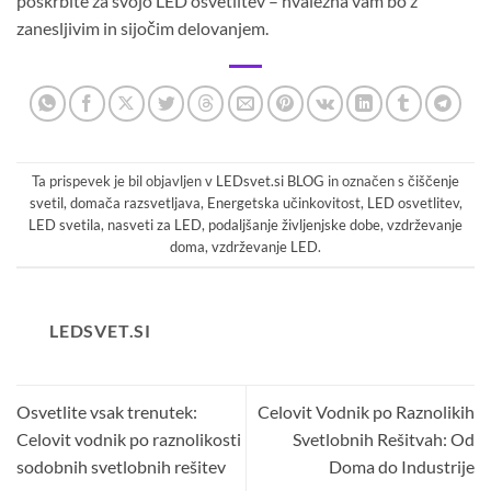
poskrbite za svojo LED osvetlitev – hvaležna vam bo z
zanesljivim in sijočim delovanjem.
Ta prispevek je bil objavljen v
LEDsvet.si BLOG
in označen s
čiščenje
svetil
,
domača razsvetljava
,
Energetska učinkovitost
,
LED osvetlitev
,
LED svetila
,
nasveti za LED
,
podaljšanje življenjske dobe
,
vzdrževanje
doma
,
vzdrževanje LED
.
LEDSVET.SI
Osvetlite vsak trenutek:
Celovit Vodnik po Raznolikih
Celovit vodnik po raznolikosti
Svetlobnih Rešitvah: Od
sodobnih svetlobnih rešitev
Doma do Industrije