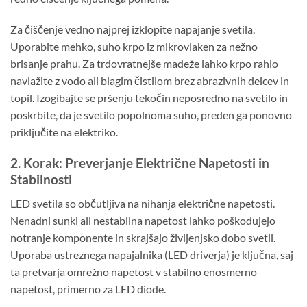
Za čiščenje vedno najprej izklopite napajanje svetila.
Uporabite mehko, suho krpo iz mikrovlaken za nežno
brisanje prahu. Za trdovratnejše madeže lahko krpo rahlo
navlažite z vodo ali blagim čistilom brez abrazivnih delcev in
topil. Izogibajte se pršenju tekočin neposredno na svetilo in
poskrbite, da je svetilo popolnoma suho, preden ga ponovno
priključite na elektriko.
2. Korak: Preverjanje Električne Napetosti in
Stabilnosti
LED svetila so občutljiva na nihanja električne napetosti.
Nenadni sunki ali nestabilna napetost lahko poškodujejo
notranje komponente in skrajšajo življenjsko dobo svetil.
Uporaba ustreznega napajalnika (LED driverja) je ključna, saj
ta pretvarja omrežno napetost v stabilno enosmerno
napetost, primerno za LED diode.