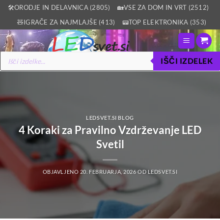
Skoči
🛠️ORODJE IN DELAVNICA (2805)
🏡VSE ZA DOM IN VRT (2512)
na
🧸IGRAČE ZA NAJMLAJŠE (413)
📟TOP ELEKTRONIKA (353)
vsebino
Products
IŠČI IZDELEK
search
LEDSVET.SI BLOG
4 Koraki za Pravilno Vzdrževanje LED
Svetil
OBJAVLJENO
20. FEBRUARJA, 2026
OD
LEDSVET.SI