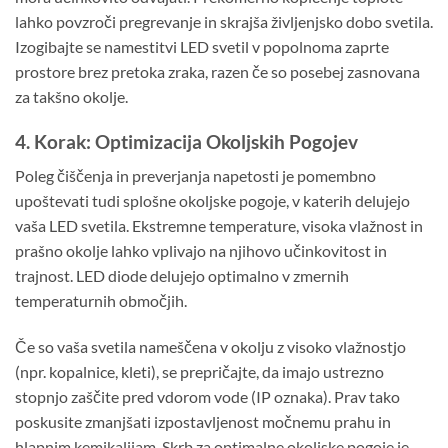
lahko povzroči pregrevanje in skrajša življenjsko dobo svetila.
Izogibajte se namestitvi LED svetil v popolnoma zaprte
prostore brez pretoka zraka, razen če so posebej zasnovana
za takšno okolje.
4. Korak: Optimizacija Okoljskih Pogojev
Poleg čiščenja in preverjanja napetosti je pomembno
upoštevati tudi splošne okoljske pogoje, v katerih delujejo
vaša LED svetila. Ekstremne temperature, visoka vlažnost in
prašno okolje lahko vplivajo na njihovo učinkovitost in
trajnost. LED diode delujejo optimalno v zmernih
temperaturnih območjih.
Če so vaša svetila nameščena v okolju z visoko vlažnostjo
(npr. kopalnice, kleti), se prepričajte, da imajo ustrezno
stopnjo zaščite pred vdorom vode (IP oznaka). Prav tako
poskusite zmanjšati izpostavljenost močnemu prahu in
hlapnim kemikalijam. Skrb za optimalne okoljske pogoje je