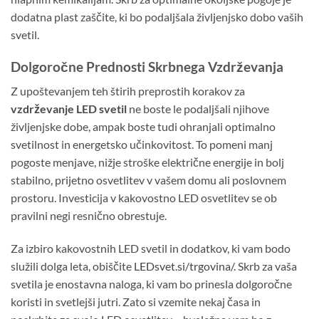
dodatna plast zaščite, ki bo podaljšala življenjsko dobo vaših
svetil.
Dolgoročne Prednosti Skrbnega Vzdrževanja
Z upoštevanjem teh štirih preprostih korakov za
vzdrževanje LED svetil
ne boste le podaljšali njihove
življenjske dobe, ampak boste tudi ohranjali optimalno
svetilnost in energetsko učinkovitost. To pomeni manj
pogoste menjave, nižje stroške električne energije in bolj
stabilno, prijetno osvetlitev v vašem domu ali poslovnem
prostoru. Investicija v kakovostno LED osvetlitev se ob
pravilni negi resnično obrestuje.
Za izbiro kakovostnih LED svetil in dodatkov, ki vam bodo
služili dolga leta, obiščite
LEDsvet.si/trgovina/
. Skrb za vaša
svetila je enostavna naloga, ki vam bo prinesla dolgoročne
koristi in svetlejši jutri. Zato si vzemite nekaj časa in