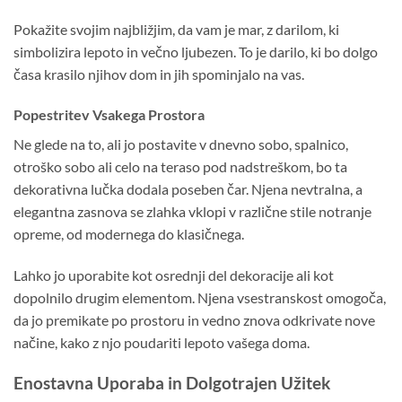
Pokažite svojim najbližjim, da vam je mar, z darilom, ki
simbolizira lepoto in večno ljubezen. To je darilo, ki bo dolgo
časa krasilo njihov dom in jih spominjalo na vas.
Popestritev Vsakega Prostora
Ne glede na to, ali jo postavite v dnevno sobo, spalnico,
otroško sobo ali celo na teraso pod nadstreškom, bo ta
dekorativna lučka dodala poseben čar. Njena nevtralna, a
elegantna zasnova se zlahka vklopi v različne stile notranje
opreme, od modernega do klasičnega.
Lahko jo uporabite kot osrednji del dekoracije ali kot
dopolnilo drugim elementom. Njena vsestranskost omogoča,
da jo premikate po prostoru in vedno znova odkrivate nove
načine, kako z njo poudariti lepoto vašega doma.
Enostavna Uporaba in Dolgotrajen Užitek