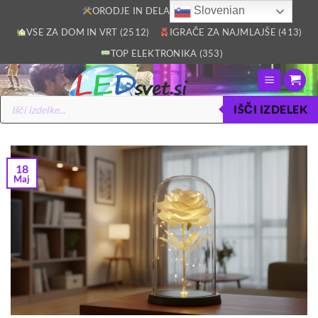
Skoči
Slovenian
ORODJE IN DELAVNICA (2805)
na
VSE ZA DOM IN VRT (2512)
IGRAČE ZA NAJMLAJŠE (413)
vsebino
TOP ELEKTRONIKA (353)
Products
IŠČI IZDELEK
search
18
Maj