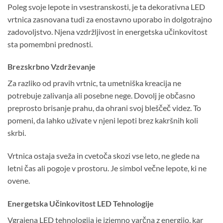
Poleg svoje lepote in vsestranskosti, je ta dekorativna LED
vrtnica zasnovana tudi za enostavno uporabo in dolgotrajno
zadovoljstvo. Njena vzdržljivost in energetska učinkovitost
sta pomembni prednosti.
Brezskrbno Vzdrževanje
Za razliko od pravih vrtnic, ta umetniška kreacija ne
potrebuje zalivanja ali posebne nege. Dovolj je občasno
preprosto brisanje prahu, da ohrani svoj bleščeč videz. To
pomeni, da lahko uživate v njeni lepoti brez kakršnih koli
skrbi.
Vrtnica ostaja sveža in cvetoča skozi vse leto, ne glede na
letni čas ali pogoje v prostoru. Je simbol večne lepote, ki ne
ovene.
Energetska Učinkovitost LED Tehnologije
Vgrajena LED tehnologija je izjemno varčna z energijo, kar