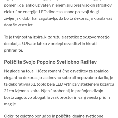
pomeni, da lahko uživate v njenem siju brez visokih stroškov
električne energije. LED diode so znane po svoji dolgi
življenjski dobi, kar zagotavlja, da bo ta dekoracija krasila vaš
dom še vrsto let.
To je trajnostna izbira, ki združuje estetiko z odgovornostjo
do okolja. Uživate lahko v prelepi osvetlitvi in hkrati
prihranite.
Poiščite Svojo Popolno Svetlobno Rešitev
Ne glede na to, ali iščete romantično osvetlitev za spalnico,
elegantno dekoracijo za dnevno sobo ali nepozabno darilo, je
ta dekorativna XL toplo bela LED vrtnica v steklenem kozarcu
21cm izjemna izbira. Njen čaroben sij in prefinjen dizajn
bosta zagotovo obogatila vsak prostor in vanj vnesla pridih
magije.
Odkrijte celotno ponudbo in poiščite idealne svetlobne