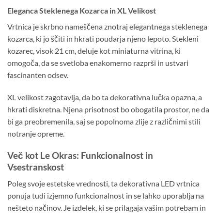
Eleganca Steklenega Kozarca in XL Velikost
Vrtnica je skrbno nameščena znotraj elegantnega steklenega
kozarca, ki jo ščiti in hkrati poudarja njeno lepoto. Stekleni
kozarec, visok 21 cm, deluje kot miniaturna vitrina, ki
omogoča, da se svetloba enakomerno razprši in ustvari
fascinanten odsev.
XL velikost zagotavlja, da bo ta dekorativna lučka opazna, a
hkrati diskretna. Njena prisotnost bo obogatila prostor, ne da
bi ga preobremenila, saj se popolnoma zlije z različnimi stili
notranje opreme.
Več kot Le Okras: Funkcionalnost in
Vsestranskost
Poleg svoje estetske vrednosti, ta dekorativna LED vrtnica
ponuja tudi izjemno funkcionalnost in se lahko uporablja na
nešteto načinov. Je izdelek, ki se prilagaja vašim potrebam in