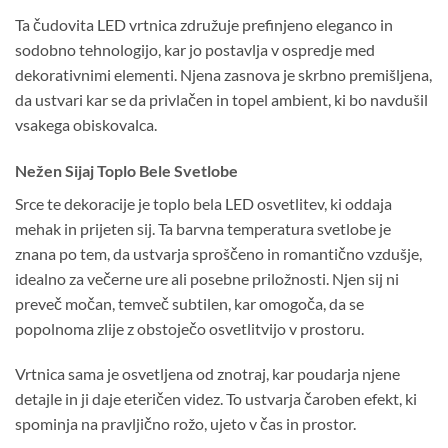
Ta čudovita LED vrtnica združuje prefinjeno eleganco in
sodobno tehnologijo, kar jo postavlja v ospredje med
dekorativnimi elementi. Njena zasnova je skrbno premišljena,
da ustvari kar se da privlačen in topel ambient, ki bo navdušil
vsakega obiskovalca.
Nežen Sijaj Toplo Bele Svetlobe
Srce te dekoracije je toplo bela LED osvetlitev, ki oddaja
mehak in prijeten sij. Ta barvna temperatura svetlobe je
znana po tem, da ustvarja sproščeno in romantično vzdušje,
idealno za večerne ure ali posebne priložnosti. Njen sij ni
preveč močan, temveč subtilen, kar omogoča, da se
popolnoma zlije z obstoječo osvetlitvijo v prostoru.
Vrtnica sama je osvetljena od znotraj, kar poudarja njene
detajle in ji daje eteričen videz. To ustvarja čaroben efekt, ki
spominja na pravljično rožo, ujeto v čas in prostor.