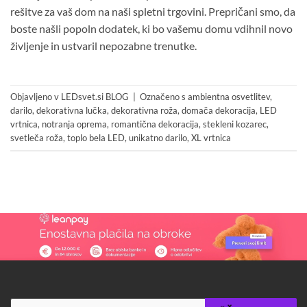
rešitve za vaš dom na
naši spletni trgovini
. Prepričani smo, da
boste našli popoln dodatek, ki bo vašemu domu vdihnil novo
življenje in ustvaril nepozabne trenutke.
Objavljeno v
LEDsvet.si BLOG
|
Označeno s
ambientna osvetlitev
,
darilo
,
dekorativna lučka
,
dekorativna roža
,
domača dekoracija
,
LED
vrtnica
,
notranja oprema
,
romantična dekoracija
,
stekleni kozarec
,
svetleča roža
,
toplo bela LED
,
unikatno darilo
,
XL vrtnica
Products