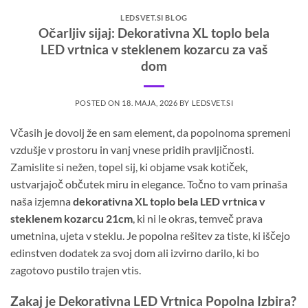
LEDSVET.SI BLOG
Očarljiv sijaj: Dekorativna XL toplo bela
LED vrtnica v steklenem kozarcu za vaš
dom
POSTED ON
18. MAJA, 2026
BY
LEDSVET.SI
Včasih je dovolj že en sam element, da popolnoma spremeni
vzdušje v prostoru in vanj vnese pridih pravljičnosti.
Zamislite si nežen, topel sij, ki objame vsak kotiček,
ustvarjajoč občutek miru in elegance. Točno to vam prinaša
naša izjemna
dekorativna XL toplo bela LED vrtnica v
steklenem kozarcu 21cm
, ki ni le okras, temveč prava
umetnina, ujeta v steklu. Je popolna rešitev za tiste, ki iščejo
edinstven dodatek za svoj dom ali izvirno darilo, ki bo
zagotovo pustilo trajen vtis.
Zakaj je Dekorativna LED Vrtnica Popolna Izbira?