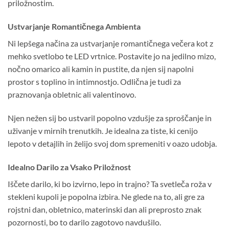
priložnostim.
Ustvarjanje Romantičnega Ambienta
Ni lepšega načina za ustvarjanje romantičnega večera kot z
mehko svetlobo te LED vrtnice. Postavite jo na jedilno mizo,
nočno omarico ali kamin in pustite, da njen sij napolni
prostor s toplino in intimnostjo. Odlična je tudi za
praznovanja obletnic ali valentinovo.
Njen nežen sij bo ustvaril popolno vzdušje za sproščanje in
uživanje v mirnih trenutkih. Je idealna za tiste, ki cenijo
lepoto v detajlih in želijo svoj dom spremeniti v oazo udobja.
Idealno Darilo za Vsako Priložnost
Iščete darilo, ki bo izvirno, lepo in trajno? Ta svetleča roža v
stekleni kupoli je popolna izbira. Ne glede na to, ali gre za
rojstni dan, obletnico, materinski dan ali preprosto znak
pozornosti, bo to darilo zagotovo navdušilo.