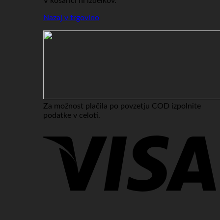
V košarici ni izdelkov.
Nazaj v trgovino
Za možnost plačila po povzetju COD izpolnite
podatke v celoti.
V
P