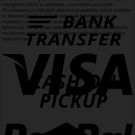
inteligence (AI) in je zaščitena z avtorskimi pravicami.
T
Prizadevamo si objavljati izključno preverjene, točne podatke
in slikovno gradivo. Zaradi narave AI tehnologije pa ne
moremo v celoti jamčiti za popolno brezhibnost vseh
informacij. Če na strani odkrijete napake ali pomanjkljivosti,
nas prosim obvestite. Napako bomo odpravili v najkrajšem
možnem času.
V
P
P
C