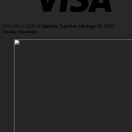
LEDsvet.si 2026 ©
Spletna Trgovina, Na žago 32, 8351
Straža, Slovenija