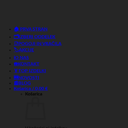
🏠 PRVA STRAN
🗂️IZBERI ODDELEK
📑POGOJI IN VRAČILA
🏷️AKCIJE
ℹ️O NAS
☎️KONTAKT
🏅TOP IZDELKI
🆕NOVOSTI
📰BLOG
Košarica /
0,00
€
Košarica