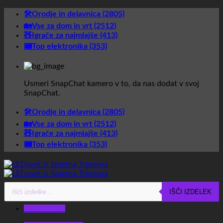
Skoči
🛠️Orodje in delavnica (2805)
na
🏡Vse za dom in vrt (2512)
vsebino
🧸Igrače za najmlajše (413)
📟Top elektronika (353)
Usmeri SnapChat kamero v to, da nas dodat v svoj
SnapChat.
🛠️Orodje in delavnica (2805)
🏡Vse za dom in vrt (2512)
🧸Igrače za najmlajše (413)
📟Top elektronika (353)
Products
Glavni meni
IŠČI IZDELEK
search
Glavni meni