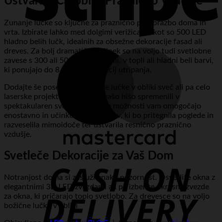
Ustvarite Čarobno Praznično Vzdušje
Zunanje lučke so ključne za praznično preobrazbo doma in
vrta. Izbirate lahko med dolgimi verižicami, kot so 500 LED
hladno belih lučk, idealnih za obsežne dekoracije fasad ali
dreves. Za bolj dramatičen učinek so na voljo tudi svetlobne
zavese s 300 ali 500 LED diodami, v topli ali hladni beli barvi,
ki ponujajo do 8 različnih funkcij utripanja.
Dodajte še posebne novoletne lučke v obliki sveč ali pa celo
laserske projektorje, ki bodo vašo hišo spremenili v
spektakularen svetlobni šov. Te možnosti vam omogočajo
enostavno in učinkovito okrasitev, ki bo pritegnila poglede in
razveselila mimoidoče ter ustvarila resnično praznično
vzdušje.
Svetleče Dekoracije za Vaš Dom
D
Notranjost doma si zasluži enako pozornost. Osvetlite okna z
elegantnimi 3D LED zvezdami ali pa izberite okrasne zvezde
za okna, ki pričarajo toplo svetlobo. Za drevesce so na voljo
božične lučke v obliki