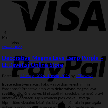
14
Maj
Visa
LEDsvet.si BLOG
Decorative Magma Lava Lamp Purple –
LEDsvet.si Online Store
Posted on
14. maja, 2026
14. maja, 2026
by
LEDsvet.si
Iščete edinstven način, kako v svoj dom vnesti mir in
čarobnost? Predstavljamo vam
dekorativno magma lava
svetilko vijolične barve
, ki ni zgolj vir svetlobe, temveč pravi
PayPal
umetniški dodatek. Njen ikonični ples voska ustvarja
hipnotično vizualno izkušnjo, ki vas bo očarala in pomagala
ustvariti popolno sproščujoče vzdušje. Pripravite se na