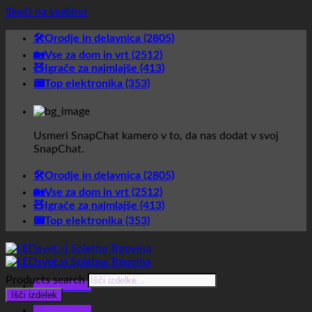
Skoči na vsebino
🛠️Orodje in delavnica (2805)
🏡Vse za dom in vrt (2512)
🧸Igrače za najmlajše (413)
📟Top elektronika (353)
Usmeri SnapChat kamero v to, da nas dodat v svoj
SnapChat.
🛠️Orodje in delavnica (2805)
🏡Vse za dom in vrt (2512)
🧸Igrače za najmlajše (413)
📟Top elektronika (353)
Products search
Glavni meni
Išči izdelek
Glavni meni