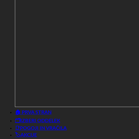
🏠 PRVA STRAN
🗂️IZBERI ODDELEK
📑POGOJI IN VRAČILA
🏷️AKCIJE