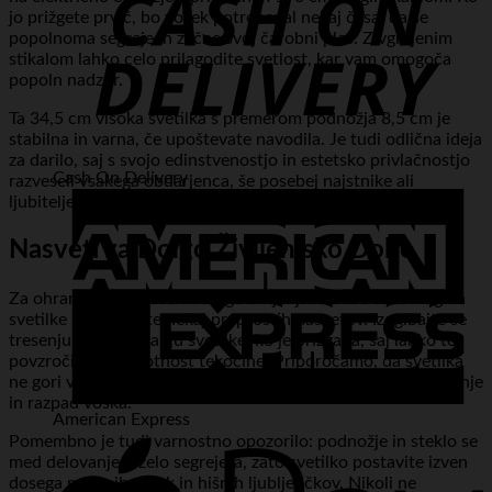
jo prižgete prvič, bo vosek potreboval nekaj časa, da se
popolnoma segreje in začne svoj čarobni ples. Z vgrajenim
stikalom lahko celo prilagodite svetlost, kar vam omogoča
popoln nadzor.
Ta 34,5 cm visoka svetilka s premerom podnožja 8,5 cm je
stabilna in varna, če upoštevate navodila. Je tudi odlična ideja
za darilo, saj s svojo edinstvenostjo in estetsko privlačnostjo
Cash On Delivery
razveseli vsakega obdarjenca, še posebej najstnike ali
ljubitelje retro dekoracije.
Nasveti za Dolgo Življenjsko Dobo
Za ohranjanje jasnosti in dolge življenjske dobe vaše magma
svetilke upoštevajte nekaj preprostih nasvetov. Izogibajte se
tresenju ali premikanju svetilke, ko je prižgana, saj lahko to
povzroči trajno motnost tekočine. Priporočamo, da svetilka
ne gori več kot 8 do 10 ur naenkrat, da preprečite pregrevanje
in razpad voska.
American Express
Pomembno je tudi varnostno opozorilo: podnožje in steklo se
med delovanjem zelo segrejeta, zato svetilko postavite izven
dosega majhnih otrok in hišnih ljubljenčkov. Nikoli ne