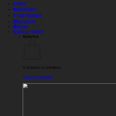
ℹ️O NAS
☎️KONTAKT
🏅TOP IZDELKI
🆕NOVOSTI
📰BLOG
Košarica /
0,00
€
Košarica
V košarici ni izdelkov.
Nazaj v trgovino