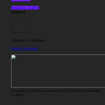
Košarica /
0,00
€
Košarica
V košarici ni izdelkov.
Nazaj v trgovino
Za možnost plačila po povzetju COD izpolnite podatke
v celoti.