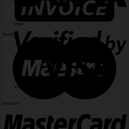
Sepa
Invoice
Visa 2
Maestro