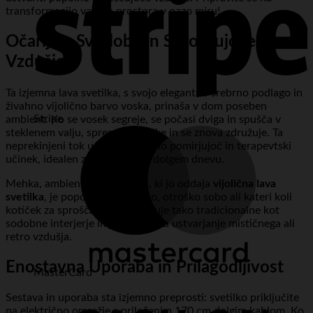
transformacijo vašega prostora v oazo miru!
Očarljiva Svetloba in Sproščujoče
Vzdušje
Ta izjemna lava svetilka, s svojo elegantno srebrno podlago in
živahno vijolično barvo voska, prinaša v dom poseben
Stripe
ambient. Ko se vosek segreje, se počasi dviga in spušča v
steklenem valju, spreminja oblike in se znova združuje. Ta
neprekinjeni tok ustvarja izjemno pomirjujoč in terapevtski
učinek, idealen za umiritev po dolgem dnevu.
Mehka, ambientalna svetloba, ki jo oddaja
vijolična lava
svetilka
, je popolna za spalnico, otroško sobo ali kateri koli
kotiček za sproščanje. Dopolnjuje tako tradicionalne kot
sodobne interjerje in je odlična za ustvarjanje mističnega ali
retro vzdušja.
Enostavna Uporaba in Prilagodljivost
MasterCard
Sestava in uporaba sta izjemno preprosti: svetilko priključite
na električno omrežje s priloženim 170 cm dolgim kablom. Ko