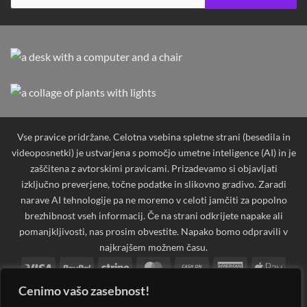
Vse pravice pridržane. Celotna vsebina spletne strani (besedila in
videoposnetki) je ustvarjena s pomočjo umetne inteligence (AI) in je
zaščitena z avtorskimi pravicami. Prizadevamo si objavljati
izključno preverjene, točne podatke in slikovno gradivo. Zaradi
narave AI tehnologije pa ne moremo v celoti jamčiti za popolno
brezhibnost vseh informacij. Če na strani odkrijete napake ali
pomanjkljivosti, nas prosim obvestite. Napako bomo odpravili v
najkrajšem možnem času.
Visa
PayPal
Stripe
MasterCard
Cash
American
Apple
On
Express
Pay
Cenimo vašo zasebnost!
Bank
Cash
Credit
Credit
Dinners
Google
Invoi
Delivery
Transfer
on
Card
Card
Club
Pay