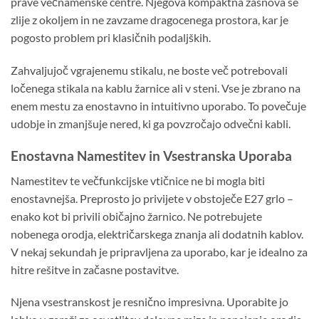
prave večnamenske centre. Njegova kompaktna zasnova se
zlije z okoljem in ne zavzame dragocenega prostora, kar je
pogosto problem pri klasičnih podaljških.
Zahvaljujoč vgrajenemu stikalu, ne boste več potrebovali
ločenega stikala na kablu žarnice ali v steni. Vse je zbrano na
enem mestu za enostavno in intuitivno uporabo. To povečuje
udobje in zmanjšuje nered, ki ga povzročajo odvečni kabli.
Enostavna Namestitev in Vsestranska Uporaba
Namestitev te večfunkcijske vtičnice ne bi mogla biti
enostavnejša. Preprosto jo privijete v obstoječe E27 grlo –
enako kot bi privili običajno žarnico. Ne potrebujete
nobenega orodja, električarskega znanja ali dodatnih kablov.
V nekaj sekundah je pripravljena za uporabo, kar je idealno za
hitre rešitve in začasne postavitve.
Njena vsestranskost je resnično impresivna. Uporabite jo