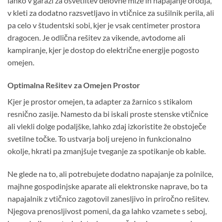
lahko v garaži za osvetlitev delovne mize in napajanje orodja,
v kleti za dodatno razsvetljavo in vtičnice za sušilnik perila, ali
pa celo v študentski sobi, kjer je vsak centimeter prostora
dragocen. Je odlična rešitev za vikende, avtodome ali
kampiranje, kjer je dostop do električne energije pogosto
omejen.
Optimalna Rešitev za Omejen Prostor
Kjer je prostor omejen, ta adapter za žarnico s stikalom
resnično zasije. Namesto da bi iskali proste stenske vtičnice
ali vlekli dolge podaljške, lahko zdaj izkoristite že obstoječe
svetilne točke. To ustvarja bolj urejeno in funkcionalno
okolje, hkrati pa zmanjšuje tveganje za spotikanje ob kable.
Ne glede na to, ali potrebujete dodatno napajanje za polnilce,
majhne gospodinjske aparate ali elektronske naprave, bo ta
napajalnik z vtičnico zagotovil zanesljivo in priročno rešitev.
Njegova prenosljivost pomeni, da ga lahko vzamete s seboj,