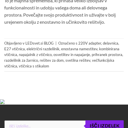
To je majhna sprememba, ki prinaša veliko izboljšav v
funkcionalnosti in udobju vašega doma ali delovnega
prostora. Povečajte svojo produktivnost in uživajte v bolj
urejenem okolju z enostavno in učinkovito rešitvijo.
Objavljeno v
LEDsvet.si BLOG
|
Označeno s
220V adapter
,
delavnica
,
E27 vtičnica
,
električni razdelilnik
,
enostavna namestitev
,
kombinirana
vtičnica
,
napajalnik z vtičnico
,
osvetlitev in napajanje
,
prihranek prostora
,
razdelilnik za žarnico
,
rešitev za dom
,
svetilna rešitev
,
večfunkcijska
vtičnica
,
vtičnica s stikalom
Products
IŠČI IZDELEK
search