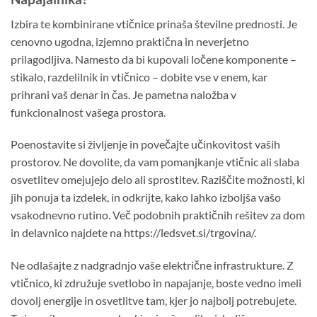
Izbira te kombinirane vtičnice prinaša številne prednosti. Je
cenovno ugodna, izjemno praktična in neverjetno
prilagodljiva. Namesto da bi kupovali ločene komponente –
stikalo, razdelilnik in vtičnico – dobite vse v enem, kar
prihrani vaš denar in čas. Je pametna naložba v
funkcionalnost vašega prostora.
Poenostavite si življenje in povečajte učinkovitost vaših
prostorov. Ne dovolite, da vam pomanjkanje vtičnic ali slaba
osvetlitev omejujejo delo ali sprostitev. Raziščite možnosti, ki
jih ponuja ta izdelek, in odkrijte, kako lahko izboljša vašo
vsakodnevno rutino. Več podobnih praktičnih rešitev za dom
in delavnico najdete na
https://ledsvet.si/trgovina/
.
Ne odlašajte z nadgradnjo vaše električne infrastrukture. Z
vtičnico, ki združuje svetlobo in napajanje, boste vedno imeli
dovolj energije in osvetlitve tam, kjer jo najbolj potrebujete.