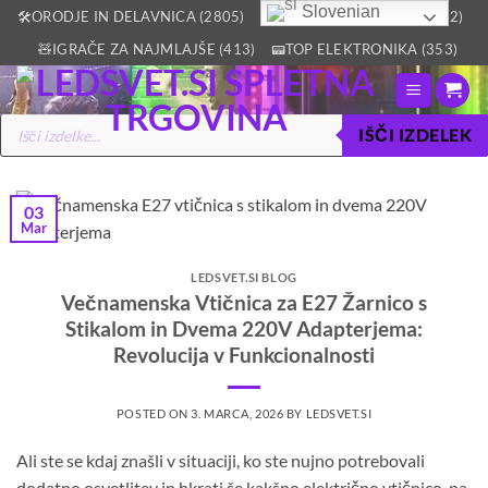
Skoči
Slovenian
🛠️ORODJE IN DELAVNICA (2805)
🏡VSE ZA DOM IN VRT (2512)
na
🧸IGRAČE ZA NAJMLAJŠE (413)
📟TOP ELEKTRONIKA (353)
vsebino
Products
IŠČI IZDELEK
search
03
Mar
LEDSVET.SI BLOG
Večnamenska Vtičnica za E27 Žarnico s
Stikalom in Dvema 220V Adapterjema:
Revolucija v Funkcionalnosti
POSTED ON
3. MARCA, 2026
BY
LEDSVET.SI
Ali ste se kdaj znašli v situaciji, ko ste nujno potrebovali
dodatno osvetlitev in hkrati še kakšno električno vtičnico, pa