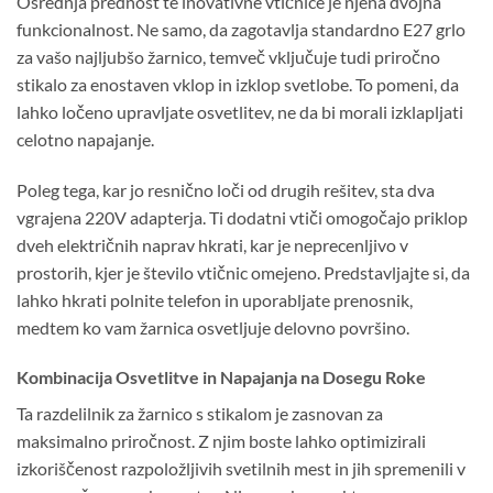
Osrednja prednost te inovativne vtičnice je njena dvojna
funkcionalnost. Ne samo, da zagotavlja standardno E27 grlo
za vašo najljubšo žarnico, temveč vključuje tudi priročno
stikalo za enostaven vklop in izklop svetlobe. To pomeni, da
lahko ločeno upravljate osvetlitev, ne da bi morali izklapljati
celotno napajanje.
Poleg tega, kar jo resnično loči od drugih rešitev, sta dva
vgrajena 220V adapterja. Ti dodatni vtiči omogočajo priklop
dveh električnih naprav hkrati, kar je neprecenljivo v
prostorih, kjer je število vtičnic omejeno. Predstavljajte si, da
lahko hkrati polnite telefon in uporabljate prenosnik,
medtem ko vam žarnica osvetljuje delovno površino.
Kombinacija Osvetlitve in Napajanja na Dosegu Roke
Ta razdelilnik za žarnico s stikalom je zasnovan za
maksimalno priročnost. Z njim boste lahko optimizirali
izkoriščenost razpoložljivih svetilnih mest in jih spremenili v