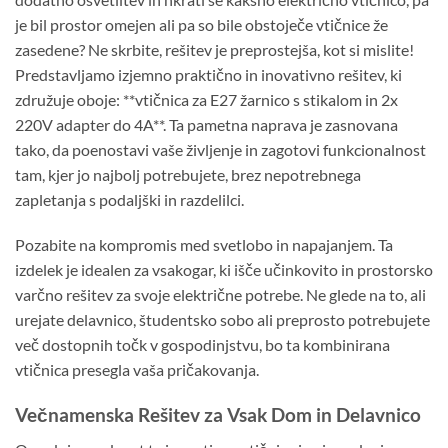
je bil prostor omejen ali pa so bile obstoječe vtičnice že
zasedene? Ne skrbite, rešitev je preprostejša, kot si mislite!
Predstavljamo izjemno praktično in inovativno rešitev, ki
združuje oboje: **vtičnica za E27 žarnico s stikalom in 2x
220V adapter do 4A**. Ta pametna naprava je zasnovana
tako, da poenostavi vaše življenje in zagotovi funkcionalnost
tam, kjer jo najbolj potrebujete, brez nepotrebnega
zapletanja s podaljški in razdelilci.
Pozabite na kompromis med svetlobo in napajanjem. Ta
izdelek je idealen za vsakogar, ki išče učinkovito in prostorsko
varčno rešitev za svoje električne potrebe. Ne glede na to, ali
urejate delavnico, študentsko sobo ali preprosto potrebujete
več dostopnih točk v gospodinjstvu, bo ta kombinirana
vtičnica presegla vaša pričakovanja.
Večnamenska Rešitev za Vsak Dom in Delavnico