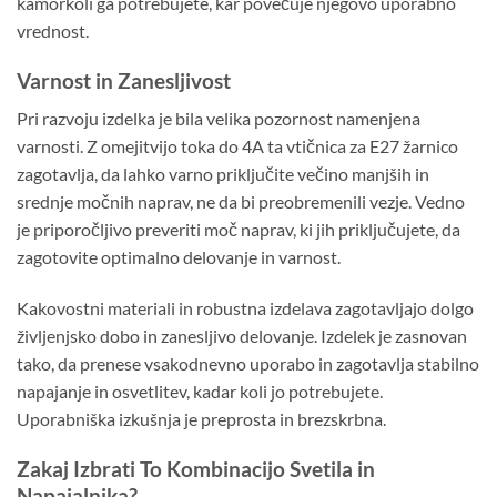
kamorkoli ga potrebujete, kar povečuje njegovo uporabno
vrednost.
Varnost in Zanesljivost
Pri razvoju izdelka je bila velika pozornost namenjena
varnosti. Z omejitvijo toka do 4A ta vtičnica za E27 žarnico
zagotavlja, da lahko varno priključite večino manjših in
srednje močnih naprav, ne da bi preobremenili vezje. Vedno
je priporočljivo preveriti moč naprav, ki jih priključujete, da
zagotovite optimalno delovanje in varnost.
Kakovostni materiali in robustna izdelava zagotavljajo dolgo
življenjsko dobo in zanesljivo delovanje. Izdelek je zasnovan
tako, da prenese vsakodnevno uporabo in zagotavlja stabilno
napajanje in osvetlitev, kadar koli jo potrebujete.
Uporabniška izkušnja je preprosta in brezskrbna.
Zakaj Izbrati To Kombinacijo Svetila in
Napajalnika?