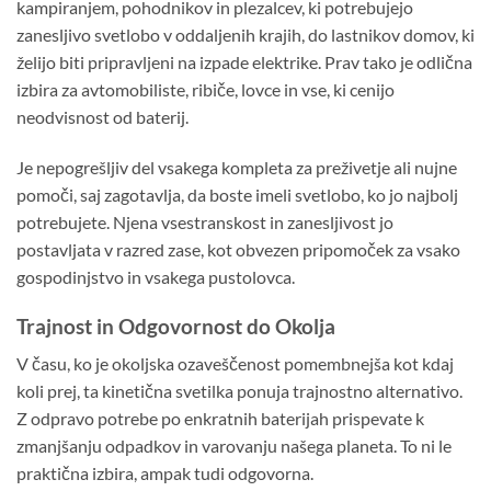
kampiranjem, pohodnikov in plezalcev, ki potrebujejo
zanesljivo svetlobo v oddaljenih krajih, do lastnikov domov, ki
želijo biti pripravljeni na izpade elektrike. Prav tako je odlična
izbira za avtomobiliste, ribiče, lovce in vse, ki cenijo
neodvisnost od baterij.
Je nepogrešljiv del vsakega kompleta za preživetje ali nujne
pomoči, saj zagotavlja, da boste imeli svetlobo, ko jo najbolj
potrebujete. Njena vsestranskost in zanesljivost jo
postavljata v razred zase, kot obvezen pripomoček za vsako
gospodinjstvo in vsakega pustolovca.
Trajnost in Odgovornost do Okolja
V času, ko je okoljska ozaveščenost pomembnejša kot kdaj
koli prej, ta kinetična svetilka ponuja trajnostno alternativo.
Z odpravo potrebe po enkratnih baterijah prispevate k
zmanjšanju odpadkov in varovanju našega planeta. To ni le
praktična izbira, ampak tudi odgovorna.