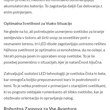
akumulatorsko baterijo. To zagotavlja daljši čas delovanja z
enim polnjenjem.
Optimalna Svetilnost za Vsako Situacijo
Ne glede na to, ali potrebujete usmerjeno svetlobo za branje
zemljevida v šotoru ali širši snop za osvetlitev poti v
neznanem terenu, tri LED diode zagotavljajo ustrezno rešitev.
Njihova svetilnost je optimalno uravnotežena, da ne oslepi, a
hkrati ponuja jasen in uporaben snop svetlobe. To je še
posebej pomembno v situacijah, kjer je natančnost ključna.
Zahvaljujoč sodobni LED tehnologiji, je svetloba čista in bela,
kar omogoča boljšo prepoznavnost barv in podrobnosti v
temi. To je velika prednost v primerjavi s starejšimi svetilkami,
ki so pogosto oddajale rumenkasto ali šibko svetlobo, kar je
oteževalo orientacijo in opravljanje nalog.
Robustna Zasnova za Vse Avanture