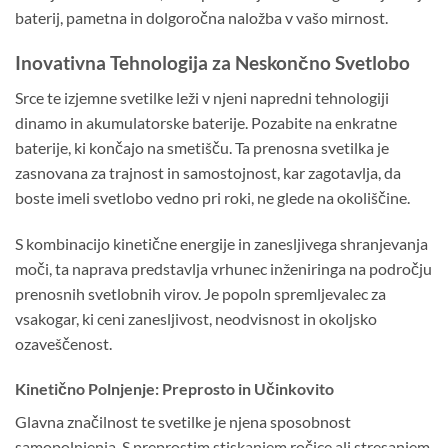
baterij, pametna in dolgoročna naložba v vašo mirnost.
Inovativna Tehnologija za Neskončno Svetlobo
Srce te izjemne svetilke leži v njeni napredni tehnologiji
dinamo in akumulatorske baterije. Pozabite na enkratne
baterije, ki končajo na smetišču. Ta prenosna svetilka je
zasnovana za trajnost in samostojnost, kar zagotavlja, da
boste imeli svetlobo vedno pri roki, ne glede na okoliščine.
S kombinacijo kinetične energije in zanesljivega shranjevanja
moči, ta naprava predstavlja vrhunec inženiringa na področju
prenosnih svetlobnih virov. Je popoln spremljevalec za
vsakogar, ki ceni zanesljivost, neodvisnost in okoljsko
ozaveščenost.
Kinetično Polnjenje: Preprosto in Učinkovito
Glavna značilnost te svetilke je njena sposobnost
samopolnjenja. S preprostim stiskanjem ročice ali stresanjem