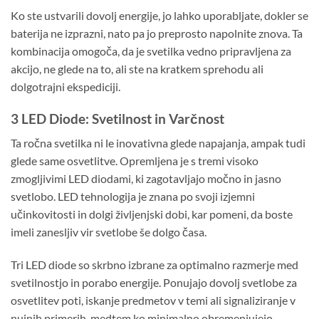
Ko ste ustvarili dovolj energije, jo lahko uporabljate, dokler se
baterija ne izprazni, nato pa jo preprosto napolnite znova. Ta
kombinacija omogoča, da je svetilka vedno pripravljena za
akcijo, ne glede na to, ali ste na kratkem sprehodu ali
dolgotrajni ekspediciji.
3 LED Diode: Svetilnost in Varčnost
Ta ročna svetilka ni le inovativna glede napajanja, ampak tudi
glede same osvetlitve. Opremljena je s tremi visoko
zmogljivimi LED diodami, ki zagotavljajo močno in jasno
svetlobo. LED tehnologija je znana po svoji izjemni
učinkovitosti in dolgi življenjski dobi, kar pomeni, da boste
imeli zanesljiv vir svetlobe še dolgo časa.
Tri LED diode so skrbno izbrane za optimalno razmerje med
svetilnostjo in porabo energije. Ponujajo dovolj svetlobe za
osvetlitev poti, iskanje predmetov v temi ali signaliziranje v
nujnih primerih, medtem ko minimalno obremenjujejo