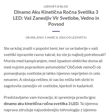
LEDSVET.SI BLOG
Dinamo Aku Kinetična Ročna Svetilka 3
LED: Vaš Zanesljiv Vir Svetlobe, Vedno in
Povsod
OBJAVLJENO
3. MARCA, 2026
OD
LEDSVET.SI
Ste se kdaj znašli v popolni temi, ker so se baterije v vaši
svetilki izpraznile ravno takrat, ko ste jo najbolj potrebovali?
Morda med kampiranjem, med izpadom elektrike doma ali
med nujnim popravilom avtomobila? Občutek nemoči ob
pomanjkanju svetlobe je lahko izjemno neprijeten in celo
nevaren. A obstaja rešitev, ki vas bo rešila teh skrbi in
zagotovila zanesljiv vir svetlobe, kjerkoli in kadarkoli.
Predstavljamo vam inovacijo, ki spreminja pravila igre:
dinamo aku kinetična ročna svetilka 3 LED
. Ta izjemna
naprava združuje najsodobnejšo tehnologijo z izjemno