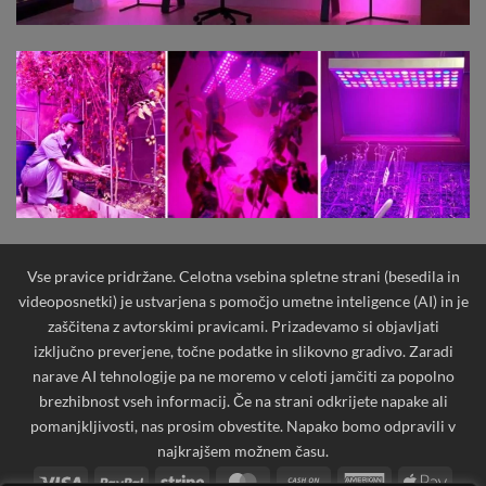
Vse pravice pridržane. Celotna vsebina spletne strani (besedila in
videoposnetki) je ustvarjena s pomočjo umetne inteligence (AI) in je
zaščitena z avtorskimi pravicami. Prizadevamo si objavljati
izključno preverjene, točne podatke in slikovno gradivo. Zaradi
narave AI tehnologije pa ne moremo v celoti jamčiti za popolno
brezhibnost vseh informacij. Če na strani odkrijete napake ali
pomanjkljivosti, nas prosim obvestite. Napako bomo odpravili v
najkrajšem možnem času.
Visa
PayPal
Stripe
MasterCard
Cash
American
Apple