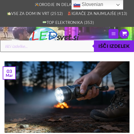
Skoči
Slovenian
ORODJE IN DELAVNICA (2805)
na
VSE ZA DOM IN VRT (2512)
IGRAČE ZA NAJMLAJŠE (413)
vsebino
TOP ELEKTRONIKA (353)
Products
IŠČI IZDELEK
search
03
Mar