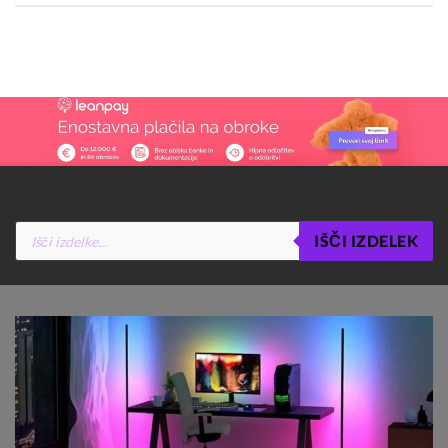
Products
IŠČI IZDELEK
search