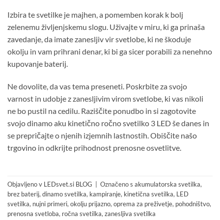
Izbira te svetilke je majhen, a pomemben korak k bolj
zelenemu življenjskemu slogu. Uživajte v miru, ki ga prinaša
zavedanje, da imate zanesljiv vir svetlobe, ki ne škoduje
okolju in vam prihrani denar, ki bi ga sicer porabili za nenehno
kupovanje baterij.
Ne dovolite, da vas tema preseneti. Poskrbite za svojo
varnost in udobje z zanesljivim virom svetlobe, ki vas nikoli
ne bo pustil na cedilu. Raziščite ponudbo in si zagotovite
svojo dinamo aku kinetično ročno svetilko 3 LED še danes in
se prepričajte o njenih izjemnih lastnostih. Obiščite
našo
trgovino
in odkrijte prihodnost prenosne osvetlitve.
Objavljeno v
LEDsvet.si BLOG
|
Označeno s
akumulatorska svetilka
,
brez baterij
,
dinamo svetilka
,
kampiranje
,
kinetična svetilka
,
LED
svetilka
,
nujni primeri
,
okolju prijazno
,
oprema za preživetje
,
pohodništvo
,
prenosna svetloba
,
ročna svetilka
,
zanesljiva svetilka