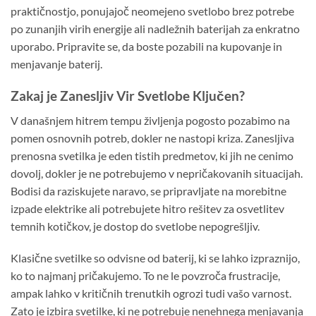
praktičnostjo, ponujajoč neomejeno svetlobo brez potrebe
po zunanjih virih energije ali nadležnih baterijah za enkratno
uporabo. Pripravite se, da boste pozabili na kupovanje in
menjavanje baterij.
Zakaj je Zanesljiv Vir Svetlobe Ključen?
V današnjem hitrem tempu življenja pogosto pozabimo na
pomen osnovnih potreb, dokler ne nastopi kriza. Zanesljiva
prenosna svetilka je eden tistih predmetov, ki jih ne cenimo
dovolj, dokler je ne potrebujemo v nepričakovanih situacijah.
Bodisi da raziskujete naravo, se pripravljate na morebitne
izpade elektrike ali potrebujete hitro rešitev za osvetlitev
temnih kotičkov, je dostop do svetlobe nepogrešljiv.
Klasične svetilke so odvisne od baterij, ki se lahko izpraznijo,
ko to najmanj pričakujemo. To ne le povzroča frustracije,
ampak lahko v kritičnih trenutkih ogrozi tudi vašo varnost.
Zato je izbira svetilke, ki ne potrebuje nenehnega menjavanja