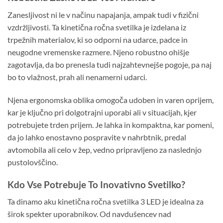
Zanesljivost ni le v načinu napajanja, ampak tudi v fizični
vzdržljivosti. Ta kinetična ročna svetilka je izdelana iz
trpežnih materialov, ki so odporni na udarce, padce in
neugodne vremenske razmere. Njeno robustno ohišje
zagotavlja, da bo prenesla tudi najzahtevnejše pogoje, pa naj
bo to vlažnost, prah ali nenamerni udarci.
Njena ergonomska oblika omogoča udoben in varen oprijem,
kar je ključno pri dolgotrajni uporabi ali v situacijah, kjer
potrebujete trden prijem. Je lahka in kompaktna, kar pomeni,
da jo lahko enostavno pospravite v nahrbtnik, predal
avtomobila ali celo v žep, vedno pripravljeno za naslednjo
pustolovščino.
Kdo Vse Potrebuje To Inovativno Svetilko?
Ta dinamo aku kinetična ročna svetilka 3 LED je idealna za
širok spekter uporabnikov. Od navdušencev nad