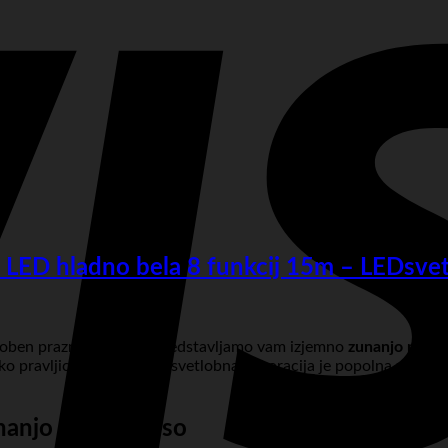
LED hladno bela 8 funkcij 15m – LEDsvet.
odoben praznični videz? Predstavljamo vam izjemno
zunanjo novol
pravljico. Ta čudovita svetlobna dekoracija je popolna za ustvar
unanjo LED Zaveso