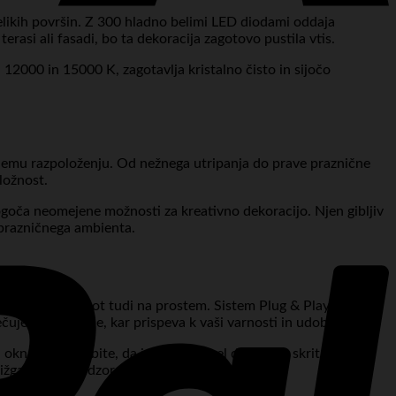
velikih površin. Z 300 hladno belimi LED diodami oddaja
erasi ali fasadi, bo ta dekoracija zagotovo pustila vtis.
12000 in 15000 K, zagotavlja kristalno čisto in sijočo
ojemu razpoloženju. Od nežnega utripanja do prave praznične
ložnost.
mogoča neomejene možnosti za kreativno dekoracijo. Njen gibljiv
 prazničnega ambienta.
jih prostorih kot tudi na prostem. Sistem Plug & Play
ečuje pregrevanje, kar prispeva k vaši varnosti in udobju.
kna pa poskrbite, da je glavni kabel diskretno skrit, da ne
rižgane brez nadzora za daljše obdobje.