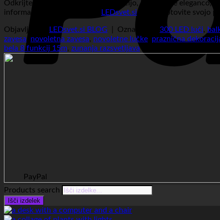
Odkrijte popolno praznično dekoracijo, ki združuje eleganco, f
informacij in nakup obiščite
LEDsvet.si
in si zagotovite svojo p
Objavljeno v
LEDsvet.si BLOG
|
Označeno s
300 LED luči
,
bal
zavesa
,
novoletna zavesa
,
novoletne lučke
,
praznična dekoracij
bela 8 funkcij 15m
,
zunanja razsvetljava
PayPal
Products search
Išči izdelek