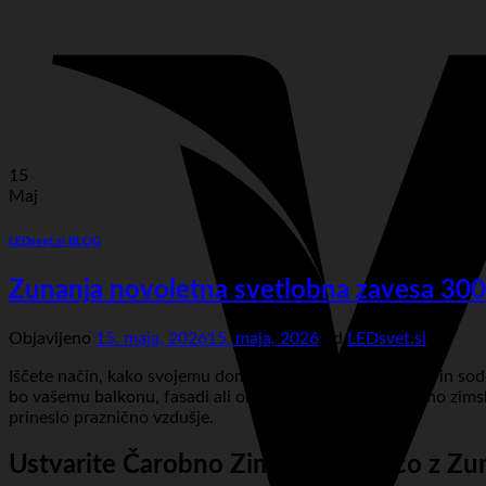
15
Maj
LEDsvet.si BLOG
Zunanja novoletna svetlobna zavesa 300 
Objavljeno
15. maja, 2026
15. maja, 2026
od
LEDsvet.si
Iščete način, kako svojemu domu dodati bleščeč, “leden” in s
bo vašemu balkonu, fasadi ali oknom pričarala nepozabno zimsko 
prineslo praznično vzdušje.
Ustvarite Čarobno Zimsko Pravljico z Z