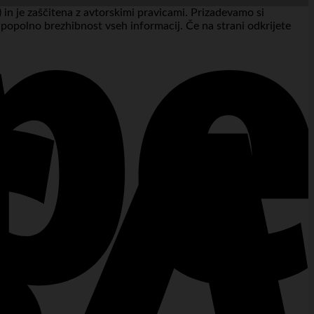
 in je zaščitena z avtorskimi pravicami. Prizadevamo si
a popolno brezhibnost vseh informacij. Če na strani odkrijete