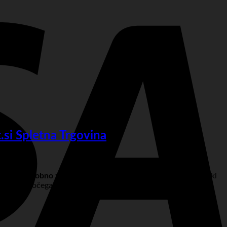
si Spletna Trgovina
etno svetlobno zaveso 300 LED hladno bela 8 funkcij 15m
, ki
janje sijočega ozadja, ki bo pritegnilo poglede in v vaš dom