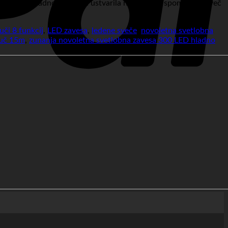
v čarobno hladno belino in ustvarila nepozabne spomine. Za več
uči 8 funkcij
,
LED zavesa
,
ledene sveče
,
novoletna svetlobna
luč 15m
,
zunanja novoletna svetlobna zavesa 300 LED hladno