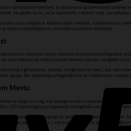
jučno s priključnim kablom), je zasnovana za pokrivanje srednje 
činek. Ne glede na to, ali jo namestite v dnevni sobi, na balkonu, t
kovala v oazo elegance. Hladno bela svetloba, s temperaturo med 
t je skrbno premišljena za vrhunsko praznično doživetje.
ost
im bliskajočim učinkom, lahko svetlobo popolnoma prilagodite sv
 da vaša dekoracija vedno odraža želeno vzdušje, ne glede na pri
mbiniranje z girlandami, okraski, kroglicami in venci, kar vam o
ke ograje, kar zagotavlja prilagodljivost pri oblikovanju vašega
vem Mestu
porna na vlago in sneg, kar omogoča varno uporabo tako v notran
učitvi. LED tehnologija pa zagotavlja energetsko varčnost in prepr
v na notranjo stran ograje za zaščito pred močnimi vetrovi. Za o
enite ene same vtičnice z več kompleti lučk in jih ne puščajte p