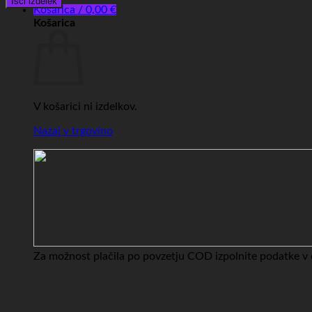
Išči izdelek
Košarica /
0,00
€
Košarica
V košarici ni izdelkov.
Nazaj v trgovino
Za možnost plačila po povzetju COD izpolnite podatke v c