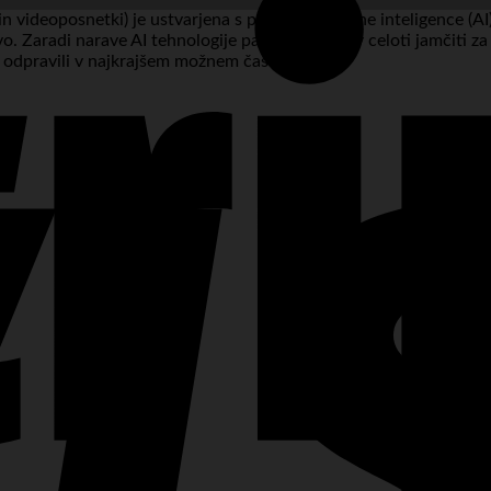
in videoposnetki) je ustvarjena s pomočjo umetne inteligence (AI)
ivo. Zaradi narave AI tehnologije pa ne moremo v celoti jamčiti z
 odpravili v najkrajšem možnem času.