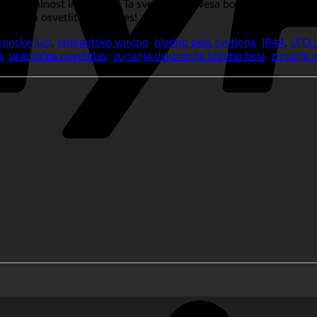
unkcionalnost in varnost. Ta svetlobna zavesa bo vaš dom ovila 
raznično osvetlitev še danes!
konske luči
,
energetsko varčno
,
hladno bela svetloba
,
IP44
,
LED l
a
,
praznična osvetlitev
,
zunanja dekoracija hladno bela
,
zunanja 