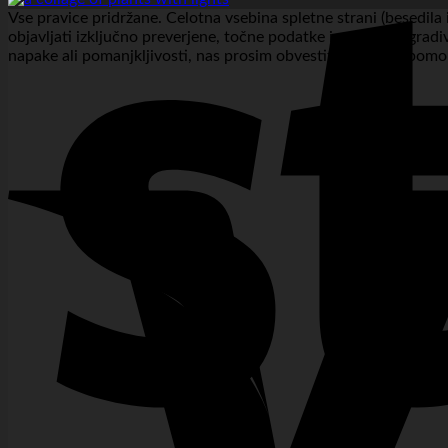
Vse pravice pridržane. Celotna vsebina spletne strani (besedila 
objavljati izključno preverjene, točne podatke in slikovno grad
napake ali pomanjkljivosti, nas prosim obvestite. Napako bomo