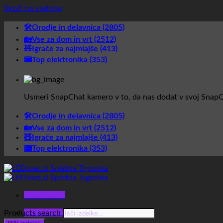
Skoči na vsebino
🛠️Orodje in delavnica (2805)
🏡Vse za dom in vrt (2512)
🧸Igrače za najmlajše (413)
📟Top elektronika (353)
Usmeri SnapChat kamero v to, da nas dodat v svoj SnapC
🛠️Orodje in delavnica (2805)
🏡Vse za dom in vrt (2512)
🧸Igrače za najmlajše (413)
📟Top elektronika (353)
Glavni meni
Glavni meni
Products search