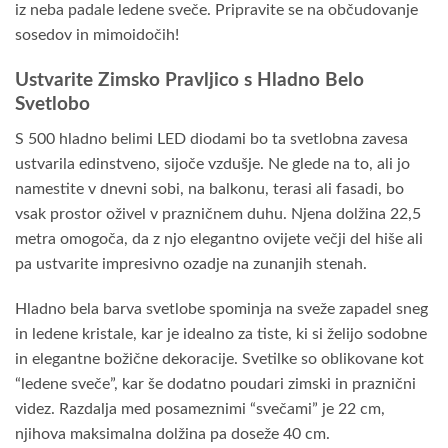
iz neba padale ledene sveče. Pripravite se na občudovanje
sosedov in mimoidočih!
Ustvarite Zimsko Pravljico s Hladno Belo
Svetlobo
S 500 hladno belimi LED diodami bo ta svetlobna zavesa
ustvarila edinstveno, sijoče vzdušje. Ne glede na to, ali jo
namestite v dnevni sobi, na balkonu, terasi ali fasadi, bo
vsak prostor oživel v prazničnem duhu. Njena dolžina 22,5
metra omogoča, da z njo elegantno ovijete večji del hiše ali
pa ustvarite impresivno ozadje na zunanjih stenah.
Hladno bela barva svetlobe spominja na sveže zapadel sneg
in ledene kristale, kar je idealno za tiste, ki si želijo sodobne
in elegantne božične dekoracije. Svetilke so oblikovane kot
“ledene sveče”, kar še dodatno poudari zimski in praznični
videz. Razdalja med posameznimi “svečami” je 22 cm,
njihova maksimalna dolžina pa doseže 40 cm.