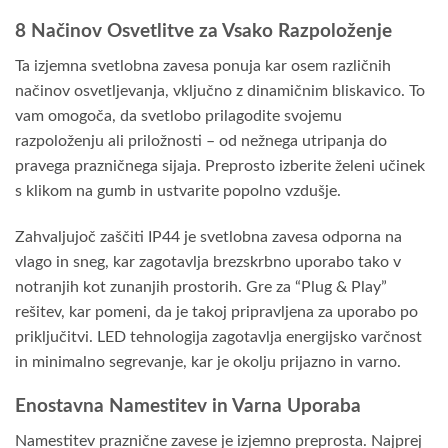
8 Načinov Osvetlitve za Vsako Razpoloženje
Ta izjemna svetlobna zavesa ponuja kar osem različnih
načinov osvetljevanja, vključno z dinamičnim bliskavico. To
vam omogoča, da svetlobo prilagodite svojemu
razpoloženju ali priložnosti – od nežnega utripanja do
pravega prazničnega sijaja. Preprosto izberite želeni učinek
s klikom na gumb in ustvarite popolno vzdušje.
Zahvaljujoč zaščiti IP44 je svetlobna zavesa odporna na
vlago in sneg, kar zagotavlja brezskrbno uporabo tako v
notranjih kot zunanjih prostorih. Gre za “Plug & Play”
rešitev, kar pomeni, da je takoj pripravljena za uporabo po
priključitvi. LED tehnologija zagotavlja energijsko varčnost
in minimalno segrevanje, kar je okolju prijazno in varno.
Enostavna Namestitev in Varna Uporaba
Namestitev praznične zavese je izjemno preprosta. Najprej