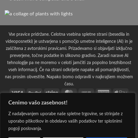
Vse pravice pridržane. Celotna vsebina spletne strani (besedila in
videoposnetki) je ustvarjena s pomočjo umetne inteligence (AI) in je
zaščitena z avtorskimi pravicami. Prizadevamo si objavljati izključno
preverjene, točne podatke in slikovno gradivo. Zaradi narave AI
tehnologije pa ne moremo v celoti jamčiti za popolno brezhibnost
vseh informacij. Če na strani odkrijete napake ali pomanjkljivosti,
nas prosim obvestite. Napako bomo odpravili v najkrajšem možnem
času.
Visa
PayPal
Stripe
MasterCard
Cash
American
Apple
On
Express
Pay
Cenimo vašo zasebnost!
Bank
Cash
Credit
Credit
Dinners
Google
Invoi
Delivery
Transfer
on
Card
Card
Club
Pay
Maestro
MasterCard
PayPal
Visa
Western
Discover
Googl
Z nadaljevanjem uporabe naše spletne trgovine, se strinjate z
Pickup
2
2
2
Electron
Union
Walle
uporabo piškotkov in obdelavo vaših podatkov ter splošnimi
JCB
Klarna
Rechung
Sepa
Visa
pogoji poslovanja.
2