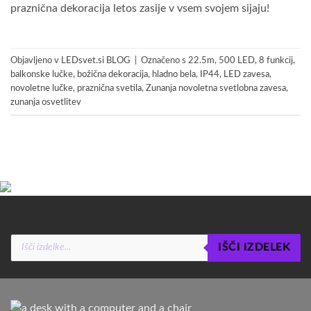
praznična dekoracija letos zasije v vsem svojem sijaju!
Objavljeno v
LEDsvet.si BLOG
|
Označeno s
22.5m
,
500 LED
,
8 funkcij
,
balkonske lučke
,
božična dekoracija
,
hladno bela
,
IP44
,
LED zavesa
,
novoletne lučke
,
praznična svetila
,
Zunanja novoletna svetlobna zavesa
,
zunanja osvetlitev
Products
IŠČI IZDELEK
search