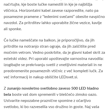
načrtujte, kje boste lučke namestili in kje je najbližja
vtičnica. Horizontalni kabel zavese razporedite, nato pa
posamezne pramene z “ledenimi svečami” obesite navpično
navzdol. Za pritrditev lahko uporabite žične vezice, kavlje
ali sponke.
Če lučke nameščate na balkon, je priporočljivo, da jih
pritrdite na notranjo stran ograje, da jih zaščitite pred
močnim vetrom. Vedno poskrbite, da je glavni kabel skrit za
estetski videz. Pri uporabi upoštevajte varnostna navodila:
izogibajte se prekrivanju svetil z vnetljivimi materiali in ne
preobremenite posameznih vtičnic z več kompleti lučk. Za
več informacij in nakup obiščite
LEDsvet.si
.
Z
zunanjo novoletno svetlobno zaveso 500 LED hladno
bela
boste vaš dom spremenili v bleščečo zimsko oazo.
Ustvarite nepozabne praznične spomine z očarljivo
svetlobo, ki bo razveselila vso družino in goste. Naj vaša