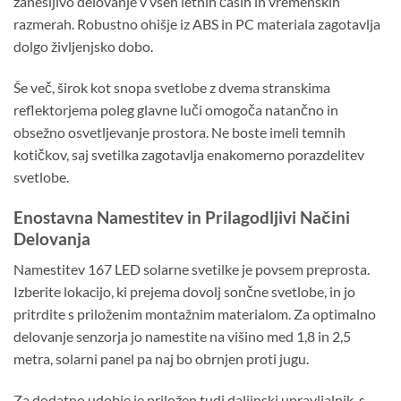
zanesljivo delovanje v vseh letnih časih in vremenskih
razmerah. Robustno ohišje iz ABS in PC materiala zagotavlja
dolgo življenjsko dobo.
Še več, širok kot snopa svetlobe z dvema stranskima
reflektorjema poleg glavne luči omogoča natančno in
obsežno osvetljevanje prostora. Ne boste imeli temnih
kotičkov, saj svetilka zagotavlja enakomerno porazdelitev
svetlobe.
Enostavna Namestitev in Prilagodljivi Načini
Delovanja
Namestitev 167 LED solarne svetilke je povsem preprosta.
Izberite lokacijo, ki prejema dovolj sončne svetlobe, in jo
pritrdite s priloženim montažnim materialom. Za optimalno
delovanje senzorja jo namestite na višino med 1,8 in 2,5
metra, solarni panel pa naj bo obrnjen proti jugu.
Za dodatno udobje je priložen tudi daljinski upravljalnik, s