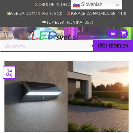
Skoči
Slovenian
ORODJE IN DELAVNICA (2805)
na
VSE ZA DOM IN VRT (2512)
IGRAČE ZA NAJMLAJŠE (413)
vsebino
TOP ELEKTRONIKA (353)
Products
IŠČI IZDELEK
search
14
Maj