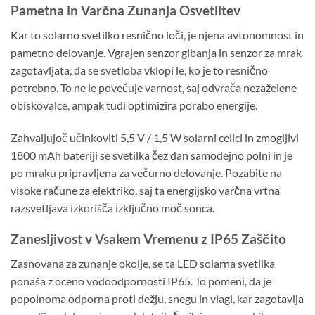
Pametna in Varčna Zunanja Osvetlitev
Kar to solarno svetilko resnično loči, je njena avtonomnost in
pametno delovanje. Vgrajen senzor gibanja in senzor za mrak
zagotavljata, da se svetloba vklopi le, ko je to resnično
potrebno. To ne le povečuje varnost, saj odvrača nezaželene
obiskovalce, ampak tudi optimizira porabo energije.
Zahvaljujoč učinkoviti 5,5 V / 1,5 W solarni celici in zmogljivi
1800 mAh bateriji se svetilka čez dan samodejno polni in je
po mraku pripravljena za večurno delovanje. Pozabite na
visoke račune za elektriko, saj ta energijsko varčna vrtna
razsvetljava izkorišča izključno moč sonca.
Zanesljivost v Vsakem Vremenu z IP65 Zaščito
Zasnovana za zunanje okolje, se ta LED solarna svetilka
ponaša z oceno vodoodpornosti IP65. To pomeni, da je
popolnoma odporna proti dežju, snegu in vlagi, kar zagotavlja