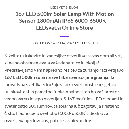
LEDSVET.SI BLOG
167 LED 500lm Solar Lamp With Motion
Sensor 1800mAh IP65 6000-6500K –
LEDsvet.si Online Store
POSTED ON
14. MAJA, 2026
BY
LEDSVET.SI
Si želite učinkovite in zanesljive osvetlitve za vaš dom ali vrt,
ki ne bo obremenjevala vaše denarnice in okolja?
Predstavljamo vam napredno rešitev za zunanjo razsvetljavo:
167 LED 500lm solarna svetilka s senzorjem gibanja
. Ta
inovativna svetilka združuje visoko svetilnost, energetsko
učinkovitost in pametno funkcionalnost, da bo vaš prostor
vedno varen in lepo osvetljen. S 167 močnimi LED diodami in
svetilnostjo 500 lumnov, ta solarna luč zagotavlja kristalno
čisto, hladno belo svetlobo (6000-6500K), idealno za
osvetljevanje dovozov, poti, teras ali vhodov.