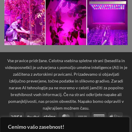
Vse pravice pridržane. Celotna vsebina spletne strani (besedila in
videoposnetki) je ustvarjena s pomočjo umetne inteligence (AI) in je
zaščitena z avtorskimi pravicami. Prizadevamo si objavljati
izključno preverjene, točne podatke in slikovno gradivo. Zaradi
narave AI tehnologije pa ne moremo v celoti jamčiti za popolno
brezhibnost vseh informacij. Če na strani odkrijete napake ali
pomanjkljivosti, nas prosim obvestite. Napako bomo odpravili v
najkrajšem možnem času.
Visa
PayPal
Stripe
MasterCard
Cash
American
Apple
On
Express
Pay
Cenimo vašo zasebnost!
Bank
Cash
Credit
Credit
Dinners
Google
Invoi
Delivery