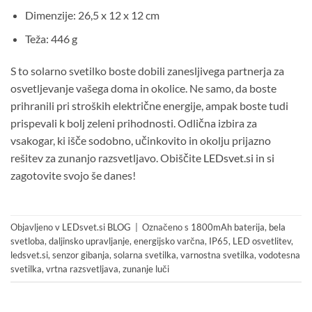
Dimenzije: 26,5 x 12 x 12 cm
Teža: 446 g
S to solarno svetilko boste dobili zanesljivega partnerja za
osvetljevanje vašega doma in okolice. Ne samo, da boste
prihranili pri stroških električne energije, ampak boste tudi
prispevali k bolj zeleni prihodnosti. Odlična izbira za
vsakogar, ki išče sodobno, učinkovito in okolju prijazno
rešitev za zunanjo razsvetljavo. Obiščite
LEDsvet.si
in si
zagotovite svojo še danes!
Objavljeno v
LEDsvet.si BLOG
|
Označeno s
1800mAh baterija
,
bela
svetloba
,
daljinsko upravljanje
,
energijsko varčna
,
IP65
,
LED osvetlitev
,
ledsvet.si
,
senzor gibanja
,
solarna svetilka
,
varnostna svetilka
,
vodotesna
svetilka
,
vrtna razsvetljava
,
zunanje luči