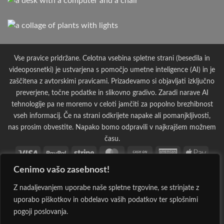
Vse pravice pridržane. Celotna vsebina spletne strani (besedila in
videoposnetki) je ustvarjena s pomočjo umetne inteligence (AI) in je
zaščitena z avtorskimi pravicami. Prizadevamo si objavljati izključno
preverjene, točne podatke in slikovno gradivo. Zaradi narave AI
tehnologije pa ne moremo v celoti jamčiti za popolno brezhibnost
vseh informacij. Če na strani odkrijete napake ali pomanjkljivosti,
nas prosim obvestite. Napako bomo odpravili v najkrajšem možnem
času.
Visa
PayPal
Stripe
MasterCard
Cash
American
Apple
On
Express
Pay
Cenimo vašo zasebnost!
Bank
Cash
Credit
Credit
Dinners
Google
Invoi
Delivery
Transfer
on
Card
Card
Club
Pay
Maestro
MasterCard
PayPal
Visa
Western
Discover
Googl
Z nadaljevanjem uporabe naše spletne trgovine, se strinjate z
Pickup
2
2
2
Electron
Union
Walle
uporabo piškotkov in obdelavo vaših podatkov ter splošnimi
JCB
Klarna
Rechung
Sepa
Visa
pogoji poslovanja.
2