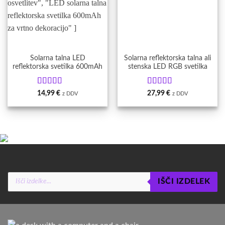
Solarna talna LED
Solarna reflektorska talna ali
reflektorska svetilka 600mAh
stenska LED RGB svetilka
Ocenjeno
5
Ocenjeno
5
14,99
€
27,99
€
z DDV
z DDV
od 5
od 5
Products
IŠČI IZDELEK
search