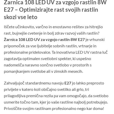
Žarnica 108 LED UV za vzgojo rastlin 8W
E27 – Optimizirajte rast svojih rastlin
skozi vse leto
Iščete učinkovito, varčno in enostavno rešitev za hitrejšo
rast, bujnejše cvetenje in bolj zdrav razvoj vaših rastlin?
Žarnica 108 LED UV za vzgojo rastlin 8W E27
je vrhunski
pripomoček za vse ljubitelje sobnih rastlin, vrtnarje in
profesionalne pridelovalce. Ta inovativna LED UV rastna luč
zagotavlja optimalen svetlobni spekter, ki uspešno
nadomešča naravno sončno svetlobo v prostorih s
pomanjkanjem svetlobe ali v zimskih mesecih.
Zahvaljujoč standardnemu navoju
E27
jo lahko preprosto
privijete v katero koli običajno svetilko ali grlo, tri
prilagodljiva premična rezila pa vam omogočajo, da svetlobo
usmerite točno tam, kjer jo vaše rastline najbolj potrebujejo.
Privoščite svojim rastlinam profesionalno nego kar doma!