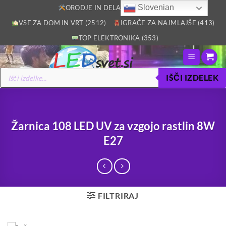
Skoči
Slovenian
ORODJE IN DELAVNICA (2805)
na
VSE ZA DOM IN VRT (2512)
IGRAČE ZA NAJMLAJŠE (413)
vsebino
TOP ELEKTRONIKA (353)
Products
IŠČI IZDELEK
search
Žarnica 108 LED UV za vzgojo rastlin 8W
E27
FILTRIRAJ