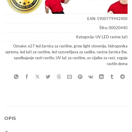
EAN:
5900779942400
Šifra:
00020440
Kategorija:
UV LED rastne luči
Oznake:
e27 led žarnica za rastline
,
grow light slovenija
,
hidroponika
oprema
,
led luči za rastline
,
led razsvetljava za sadike
,
rastna žarnica 8w
,
spodbujanje rasti rastlin
,
UV luč za rastline
,
uv sijalke za rast
,
vzgoja
rastlin doma
OPIS