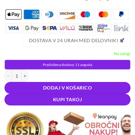
DOSTAVA V 24 URAH MED DELOVNIKI
Na zalogi
Predvidena dostava: 11 avgusta
Žarnica 108 LED UV za vzgojo rastlin 8W E27 količina
DODAJ V KOŠARICO
KUPI TAKOJ