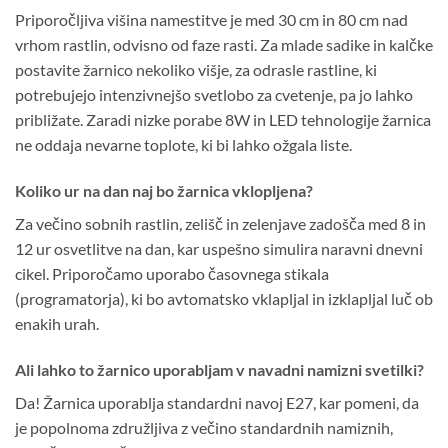
Priporočljiva višina namestitve je med 30 cm in 80 cm nad
vrhom rastlin, odvisno od faze rasti. Za mlade sadike in kalčke
postavite žarnico nekoliko višje, za odrasle rastline, ki
potrebujejo intenzivnejšo svetlobo za cvetenje, pa jo lahko
približate. Zaradi nizke porabe 8W in LED tehnologije žarnica
ne oddaja nevarne toplote, ki bi lahko ožgala liste.
Koliko ur na dan naj bo žarnica vklopljena?
Za večino sobnih rastlin, zelišč in zelenjave zadošča med 8 in
12 ur osvetlitve na dan, kar uspešno simulira naravni dnevni
cikel. Priporočamo uporabo časovnega stikala
(programatorja), ki bo avtomatsko vklapljal in izklapljal luč ob
enakih urah.
Ali lahko to žarnico uporabljam v navadni namizni svetilki?
Da! Žarnica uporablja standardni navoj E27, kar pomeni, da
je popolnoma združljiva z večino standardnih namiznih,