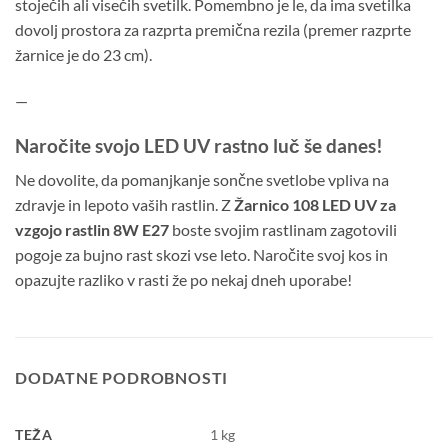
stoječih ali visečih svetilk. Pomembno je le, da ima svetilka
dovolj prostora za razprta premična rezila (premer razprte
žarnice je do 23 cm).
—
Naročite svojo LED UV rastno luč še danes!
Ne dovolite, da pomanjkanje sončne svetlobe vpliva na
zdravje in lepoto vaših rastlin. Z
Žarnico 108 LED UV za
vzgojo rastlin 8W E27
boste svojim rastlinam zagotovili
pogoje za bujno rast skozi vse leto. Naročite svoj kos in
opazujte razliko v rasti že po nekaj dneh uporabe!
DODATNE PODROBNOSTI
TEŽA
1 kg