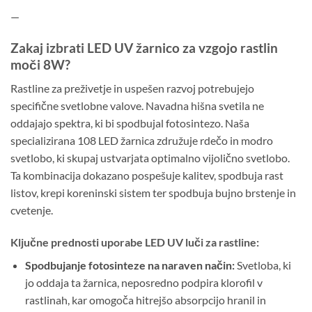
—
Zakaj izbrati LED UV žarnico za vzgojo rastlin
moči 8W?
Rastline za preživetje in uspešen razvoj potrebujejo
specifične svetlobne valove. Navadna hišna svetila ne
oddajajo spektra, ki bi spodbujal fotosintezo. Naša
specializirana 108 LED žarnica združuje rdečo in modro
svetlobo, ki skupaj ustvarjata optimalno vijolično svetlobo.
Ta kombinacija dokazano pospešuje kalitev, spodbuja rast
listov, krepi koreninski sistem ter spodbuja bujno brstenje in
cvetenje.
Ključne prednosti uporabe LED UV luči za rastline:
Spodbujanje fotosinteze na naraven način:
Svetloba, ki
jo oddaja ta žarnica, neposredno podpira klorofil v
rastlinah, kar omogoča hitrejšo absorpcijo hranil in