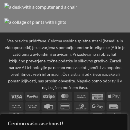
Vse pravice pridržane. Celotna vsebina spletne strani (besedila in
videoposnetki) je ustvarjena s pomočjo umetne inteligence (AI) in je
zaščitena z avtorskimi pravicami. Prizadevamo si objavljati
izključno preverjene, točne podatke in slikovno gradivo. Zaradi
narave AI tehnologije pa ne moremo v celoti jamčiti za popolno
brezhibnost vseh informacij. Če na strani odkrijete napake ali
pomanjkljivosti, nas prosim obvestite. Napako bomo odpravili v
najkrajšem možnem času.
Visa
PayPal
Stripe
MasterCard
Cash
American
Apple
On
Express
Pay
Bank
Cash
Credit
Credit
Dinners
Google
Invoi
Delivery
Transfer
on
Card
Card
Club
Pay
Maestro
MasterCard
PayPal
Visa
Western
Discover
Googl
Pickup
2
2
2
Electron
Union
Walle
Cenimo vašo zasebnost!
JCB
Klarna
Rechung
Sepa
Visa