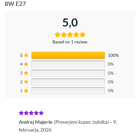
8W E27
5,0
Based on 1 review
5
100%
4
0%
3
0%
2
0%
1
0%
Ocenjeno
5
Andrej Majerle
(Preverjeni kupec izdelka)
–
9.
od 5
februarja, 2026