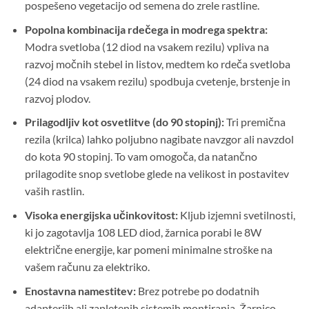
pospešeno vegetacijo od semena do zrele rastline.
Popolna kombinacija rdečega in modrega spektra:
Modra svetloba (12 diod na vsakem rezilu) vpliva na
razvoj močnih stebel in listov, medtem ko rdeča svetloba
(24 diod na vsakem rezilu) spodbuja cvetenje, brstenje in
razvoj plodov.
Prilagodljiv kot osvetlitve (do 90 stopinj):
Tri premična
rezila (krilca) lahko poljubno nagibate navzgor ali navzdol
do kota 90 stopinj. To vam omogoča, da natančno
prilagodite snop svetlobe glede na velikost in postavitev
vaših rastlin.
Visoka energijska učinkovitost:
Kljub izjemni svetilnosti,
ki jo zagotavlja 108 LED diod, žarnica porabi le 8W
električne energije, kar pomeni minimalne stroške na
vašem računu za elektriko.
Enostavna namestitev:
Brez potrebe po dodatnih
adapterjih ali zapletenih sistemih montiranja. Žarnico