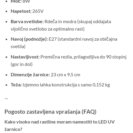
Moč:
8W
Napetost:
265V
Barva svetlobe:
Rdeča in modra (skupaj oddajata
vijolično svetlobo za optimalno rast)
Navoj (podnožje):
E27 (standardni navoj za običajna
svetila)
Nastavljivost:
Premična rezila, prilagodljiva do 90 stopinj
(gor in dol)
Dimenzije žarnice:
23 cm x 9,5 cm
Teža:
Izjemno lahka konstrukcija s samo 0,152 kg
—
Pogosto zastavljena vprašanja (FAQ)
Kako visoko nad rastline moram namestiti to LED UV
žarnico?