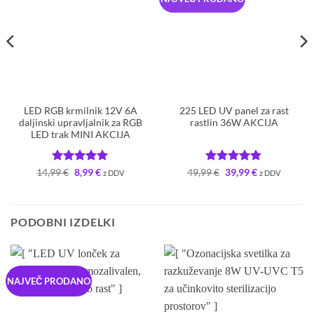
LED RGB krmilnik 12V 6A
225 LED UV panel za rast
daljinski upravljalnik za RGB
rastlin 36W AKCIJA
LED trak MINI AKCIJA
Ocenjeno
Izvirna
Trenutna
5
Ocenjeno
Izvirna
Trenutna
14,99
€
8,99
€
49,99
€
39,99
€
z DDV
z DDV
cena
cena
cena
cena
od 5
4.79
od 5
je
je:
je
je:
bila:
8,99 €.
bila:
39,99 €.
14,99 €.
49,99 €.
PODOBNI IZDELKI
NAJVEČ PRODANO