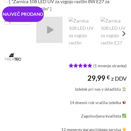
NAJVEČ PRODANO
(
1
mnenje stranke)
Ocenjeno z
1
29,99
€
5
od 5 na
z DDV
podlagi
ocene
Izdelek pri nas v skladišču
stranke
14 dnevni rok vračila izdelka
Zagotovljena kvaliteta
12 mesecev garancijskega servisa