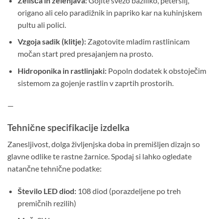
Zelišča in zelenjava:
Gojite svežo baziliko, peteršilj,
origano ali celo paradižnik in papriko kar na kuhinjskem
pultu ali polici.
Vzgoja sadik (klitje):
Zagotovite mladim rastlinicam
močan start pred presajanjem na prosto.
Hidroponika in rastlinjaki:
Popoln dodatek k obstoječim
sistemom za gojenje rastlin v zaprtih prostorih.
—
Tehnične specifikacije izdelka
Zanesljivost, dolga življenjska doba in premišljen dizajn so
glavne odlike te rastne žarnice. Spodaj si lahko ogledate
natančne tehnične podatke:
Število LED diod:
108 diod (porazdeljene po treh
premičnih rezilih)