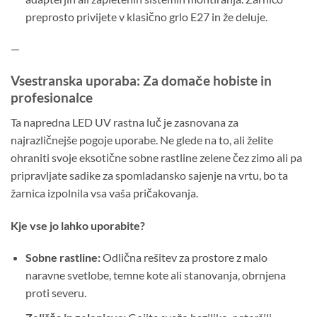
preprosto privijete v klasično grlo E27 in že deluje.
—
Vsestranska uporaba: Za domače hobiste in
profesionalce
Ta napredna LED UV rastna luč je zasnovana za
najrazličnejše pogoje uporabe. Ne glede na to, ali želite
ohraniti svoje eksotične sobne rastline zelene čez zimo ali pa
pripravljate sadike za spomladansko sajenje na vrtu, bo ta
žarnica izpolnila vsa vaša pričakovanja.
Kje vse jo lahko uporabite?
Sobne rastline:
Odlična rešitev za prostore z malo
naravne svetlobe, temne kote ali stanovanja, obrnjena
proti severu.