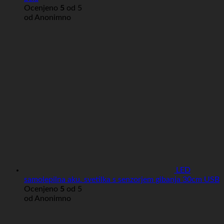
Ocenjeno
5
od 5
od Anonimno
LED
samolepilna aku. svetilka s senzorjem gibanja 30cm USB
Ocenjeno
5
od 5
od Anonimno