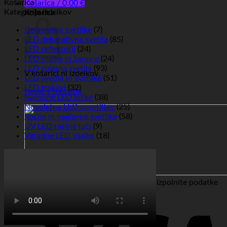
Košarica
Košarica /
0,00
€
Kategorije izdelkov
Košarica
Delavniške svetilke
(7)
LED dekorativna svetila
(85)
LED reflektorji
(24)
LED sijalke in žarnice
(24)
LED solarna svetila
(93)
V košarici ni izdelkov.
LED svetila in svetilke
(51)
LED trakovi
(32)
Nazaj v trgovino
Namizne LED lučke
(38)
Novoletna LED osvetlitev
(25)
Ročne in naglavne svetilke
(58)
UV LED rastne luči
(9)
Vgradne LED sijalke
(18)
Za možnost plačila po povzetju COD izpolnite podatke
v celoti.
V