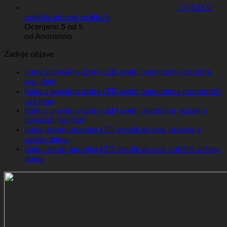
COB LED
svetilka obesek za ključe
Ocenjeno
5
od 5
od Anonimno
Zadnje objave
Kako s pravilno izbiro LED svetil popolnoma osvežite
svoj dom
Ni
Kako s pravilno izbiro LED svetil popolnoma preobraziti
komentarjev
vaš dom
Ni
na
Kako s pravilno izbiro LED svetil osvežiti in vizualno
komentarjev
Kako
povečati vaš dom
na
s
Ni
Kako izbrati popolna LED svetila za vsak prostor v
Kako
pravilno
komentarjev
vašem domu
s
izbiro
Ni
na
Kako izbrati popolna LED svetila za vsak kotiček vašega
pravilno
LED
komentarjev
Kako
doma
Ni
izbiro
svetil
na
s
komentarjev
LED
popolnoma
Kako
pravilno
na
svetil
osvežite
izbrati
izbiro
Kako
popolnoma
svoj
popolna
LED
izbrati
preobraziti
dom
LED
svetil
popolna
vaš
svetila
osvežiti
LED
dom
za
in
svetila
vsak
vizualno