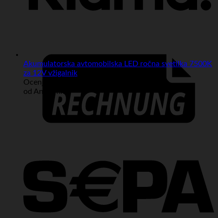
Akumulatorska avtomobilska LED ročna svetilka 7500K
za 12V vžigalnik
Ocenjeno
5
od 5
od Anonimno