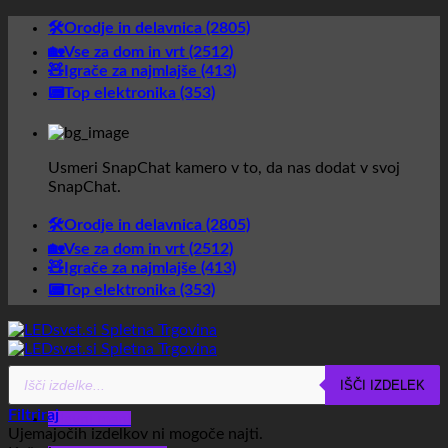
Skoči
🛠️Orodje in delavnica (2805)
na
🏡Vse za dom in vrt (2512)
vsebino
🧸Igrače za najmlajše (413)
📟Top elektronika (353)
Usmeri SnapChat kamero v to, da nas dodat v svoj
SnapChat.
🛠️Orodje in delavnica (2805)
🏡Vse za dom in vrt (2512)
🧸Igrače za najmlajše (413)
📟Top elektronika (353)
Products
Glavni meni
IŠČI IZDELEK
search
Filtriraj
Glavni meni
Ujemajočih izdelkov ni mogoče najti.