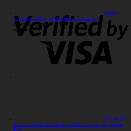
Sončne
V
vrtne inox talne svetilke komplet 6 kosov
Ocenjeno
5
od 5
od Anonimno
Solarna LED
lažna nadzorna kamera in svetilka s senzorjem gibanja
bela