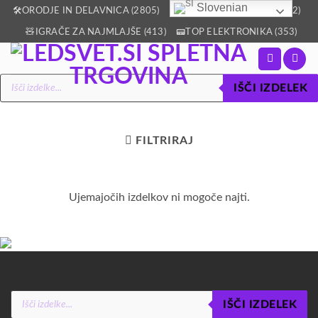
Slovenian
Skoči
🛠️ORODJE IN DELAVNICA (2805)
🏡VSE ZA DOM IN VRT (2512)
na
🧸IGRAČE ZA NAJMLAJŠE (413)
📟TOP ELEKTRONIKA (353)
vsebino
Products
IŠČI IZDELEK
search
FILTRIRAJ
Ujemajočih izdelkov ni mogoče najti.
Products
IŠČI IZDELEK
search