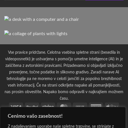
Vse pravice pridržane. Celotna vsebina spletne strani (besedila in
videoposnetki) je ustvarjena s pomočjo umetne inteligence (AI) in je
zaščitena z avtorskimi pravicami. Prizadevamo si objavljati izključno
preverjene, točne podatke in slikovno gradivo. Zaradi narave AI
tehnologije pa ne moremo v celoti jamčiti za popolno brezhibnost
vseh informacij. Če na strani odkrijete napake ali pomanjkljivosti,
nas prosim obvestite. Napako bomo odpravili v najkrajšem možnem
času.
Visa
PayPal
Stripe
MasterCard
Cash
American
Apple
On
Express
Pay
Cenimo vašo zasebnost!
Bank
Cash
Credit
Credit
Dinners
Google
Invoi
Delivery
Transfer
on
Card
Card
Club
Pay
Maestro
MasterCard
PayPal
Visa
Western
Discover
Googl
Z nadaljevanjem uporabe naše spletne trgovine, se strinjate z