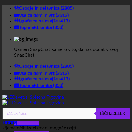
Skoči
🛠️Orodje in delavnica (2805)
na
🏡Vse za dom in vrt (2512)
vsebino
🧸Igrače za najmlajše (413)
📟Top elektronika (353)
Usmeri SnapChat kamero v to, da nas dodat v svoj
SnapChat.
🛠️Orodje in delavnica (2805)
🏡Vse za dom in vrt (2512)
🧸Igrače za najmlajše (413)
📟Top elektronika (353)
Products
Glavni meni
IŠČI IZDELEK
search
Filtriraj
Glavni meni
Ujemajočih izdelkov ni mogoče najti.