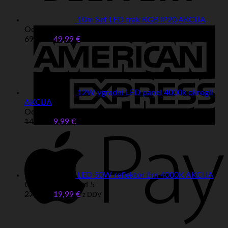
10m Set LED trak RGB IP20 AKCIJA
Ocenjeno
5.00
od 5
69,99
€
Izvirna
49,99
€
Trenutna
E
z DDV
cena
cena
je
je:
bila:
49,99 €.
69,99 €.
12W vgradni LED panel 4000k okrogli
AKCIJA
Ocenjeno
5.00
od 5
14,99
€
Izvirna
9,99
€
Trenutna
z DDV
cena
cena
je
je:
bila:
9,99 €.
14,99 €.
LED 50W reflektor črn 4000K AKCIJA
Ocenjeno
5.00
od 5
27,99
€
Izvirna
19,99
€
Trenutna
z DDV
cena
cena
je
je:
bila:
19,99 €.