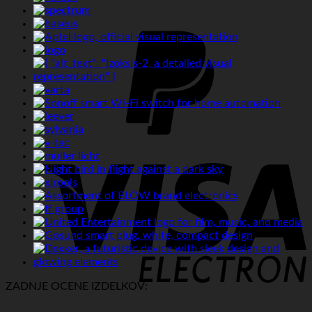
P
V
E
ZADNJE OCENE IZDELKOV: