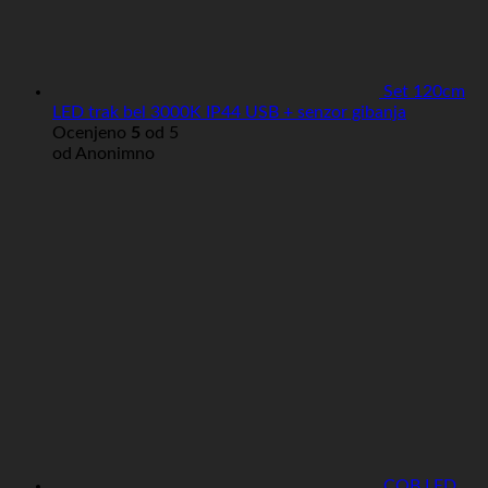
Set 120cm
LED trak bel 3000K IP44 USB + senzor gibanja
Ocenjeno
5
od 5
od Anonimno
COB LED