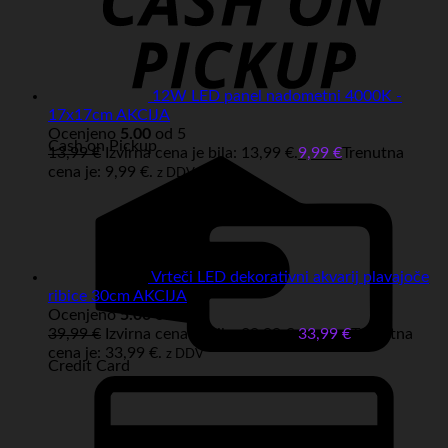
12W LED panel nadometni 4000K -
17x17cm AKCIJA
Ocenjeno
5.00
od 5
Cash on Pickup
13,99
€
Izvirna cena je bila: 13,99 €.
9,99
€
Trenutna
cena je: 9,99 €.
z DDV
Vrteči LED dekorativni akvarij plavajoče
ribice 30cm AKCIJA
Ocenjeno
5.00
od 5
39,99
€
Izvirna cena je bila: 39,99 €.
33,99
€
Trenutna
cena je: 33,99 €.
z DDV
Credit Card