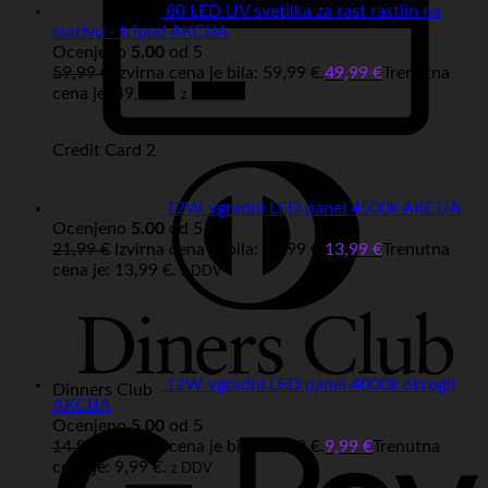
80 LED UV svetilka za rast rastlin na
stativu - tripod AKCIJA
Ocenjeno
5.00
od 5
59,99
€
Izvirna cena je bila: 59,99 €.
49,99
€
Trenutna
cena je: 49,99 €.
z DDV
Credit Card 2
12W vgradni LED panel 4500k AKCIJA
Ocenjeno
5.00
od 5
21,99
€
Izvirna cena je bila: 21,99 €.
13,99
€
Trenutna
cena je: 13,99 €.
z DDV
12W vgradni LED panel 4000k okrogli
Dinners Club
AKCIJA
Ocenjeno
5.00
od 5
14,99
€
Izvirna cena je bila: 14,99 €.
9,99
€
Trenutna
cena je: 9,99 €.
z DDV