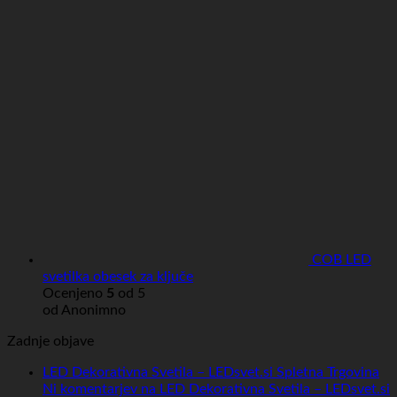
COB LED
svetilka obesek za ključe
Ocenjeno
5
od 5
od Anonimno
Zadnje objave
LED Dekorativna Svetila – LEDsvet.si Spletna Trgovina
Ni komentarjev
na LED Dekorativna Svetila – LEDsvet.si