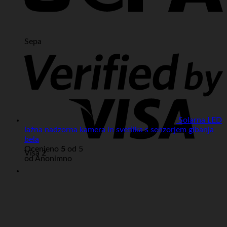
Sepa
Solarna LED
lažna nadzorna kamera in svetilka s senzorjem gibanja
bela
Ocenjeno
5
od 5
Visa 2
od Anonimno