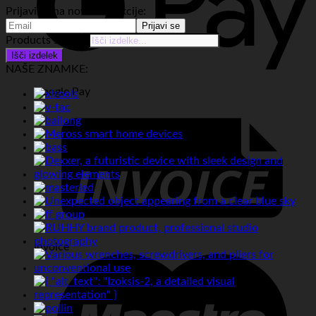
Prijavi se na novice in akcije:
Products search
Išči izdelek
NAŠE ZNAMKE:
Google Pay
Invoice