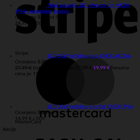
50W zunanji LED reflektor črn 4000K
IP44 s senzorjem gibanja
Ocenjeno
5.00
od 5
24,99
€
z DDV
Stripe
LED 50W reflektor črn 4000K AKCIJA
Ocenjeno
5.00
od 5
27,99
€
Izvirna cena je bila: 27,99 €.
19,99
€
Trenutna
cena je: 19,99 €.
z DDV
LED 30W reflektor črn flat 6500K IP66
Ocenjeno
5.00
od 5
16,99
€
z DDV
MasterCard
Akcije