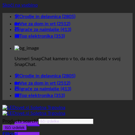
Skoči na vsebino
🛠️Orodje in delavnica (2805)
🏡Vse za dom in vrt (2512)
🧸Igrače za najmlajše (413)
📟Top elektronika (353)
Usmeri SnapChat kamero v to, da nas dodat v svoj
SnapChat.
🛠️Orodje in delavnica (2805)
🏡Vse za dom in vrt (2512)
🧸Igrače za najmlajše (413)
📟Top elektronika (353)
Products search
Glavni meni
Išči izdelek
Filtriraj
Glavni meni