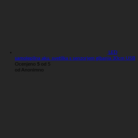
LED
samolepilna aku. svetilka s senzorjem gibanja 30cm USB
Ocenjeno
5
od 5
od Anonimno