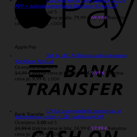
LED RGB kotna talna svetilka 132cm
APP + daljinski upravljalnik Rainbow 3D AKCIJA
Ocenjeno
5.00
od 5
79,99
€
Izvirna cena je bila: 79,99 €.
69,99
€
Trenutna
cena je: 69,99 €.
z DDV
Apple Pay
Set 3x LED RGB podstavki za kozarce
90x90mm AKCIJA
Ocenjeno
5.00
od 5
14,99
€
Izvirna cena je bila: 14,99 €.
9,99
€
Trenutna
cena je: 9,99 €.
z DDV
UV luč za preverjanje bankovcev in
Bank Transfer
dokumentov tester + LED svetilka AKCIJA
Ocenjeno
5.00
od 5
24,99
€
Izvirna cena je bila: 24,99 €.
17,99
€
Trenutna
cena je: 17,99 €.
z DDV