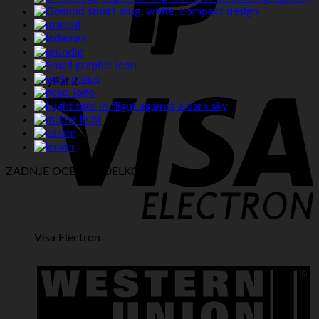
PayPal 2
ZADNJE OCENE IZDELKOV:
Visa Electron