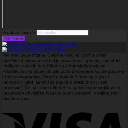
Products search
Išči izdelek
Vse pravice pridržane. Celotna vsebina spletne strani
(besedila in videoposnetki) je ustvarjena s pomočjo umetne
inteligence (AI) in je zaščitena z avtorskimi pravicami.
Prizadevamo si objavljati izključno preverjene, točne podatke
in slikovno gradivo. Zaradi narave AI tehnologije pa ne
moremo v celoti jamčiti za popolno brezhibnost vseh
informacij. Če na strani odkrijete napake ali pomanjkljivosti,
nas prosim obvestite. Napako bomo odpravili v najkrajšem
možnem času.