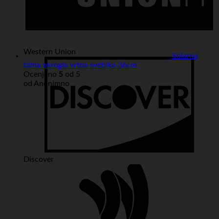
Western Union
Solarna
talna okrogla vrtna svetilka 36cm
Ocenjeno
5
od 5
od Anonimno
Discover