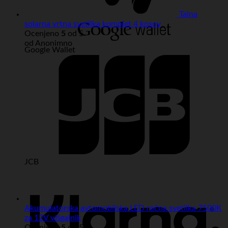
Talna
solarna vrtna svetilka komplet 4 kosov
Ocenjeno
5
od 5
od Anonimno
Google Wallet
JCB
Akumulatorska avtomobilska LED ročna svetilka 7500K
za 12V vžigalnik
Ocenjeno
5
od 5