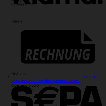
od Anonimno
Klarna
Rechung
Sončne
vrtne inox talne svetilke komplet 6 kosov
Ocenjeno
5
od 5
od Anonimno