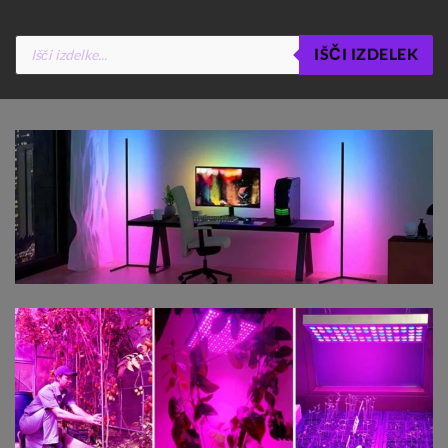
Products
IŠČI IZDELEK
search