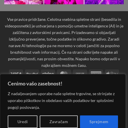
Vse pravice pridržane. Celotna vsebina spletne strani (besedila in
videoposnetki) je ustvarjena s pomočjo umetne inteligence (AI) in je
zaščitena z avtorskimi pravicami. Prizadevamo si objavljati
izključno preverjene, točne podatke in slikovno gradivo. Zaradi
narave AI tehnologije pa ne moremo v celoti jamčiti za popolno
brezhibnost vseh informacij. Če na strani odkrijete napake ali
pomanjkljivosti, nas prosim obvestite. Napako bomo odpravili v
najkrajšem možnem času.
Visa
PayPal
Stripe
MasterCard
Cash
American
Apple
On
Express
Pay
Cenimo vašo zasebnost!
Bank
Cash
Credit
Credit
Dinners
Google
Invoi
Delivery
Transfer
on
Card
Card
Club
Pay
Maestro
MasterCard
PayPal
Visa
Western
Discover
Googl
Z nadaljevanjem uporabe naše spletne trgovine, se strinjate z
Pickup
2
2
2
Electron
Union
Walle
uporabo piškotkov in obdelavo vaših podatkov ter splošnimi
JCB
Klarna
Rechung
Sepa
Visa
pogoji poslovanja.
2
LEDsvet.si 2026 ©
Spletna Trgovina, Na žago 32, 8351 Straža,
Uredi
Zavračam
Sprejmem
Slovenija