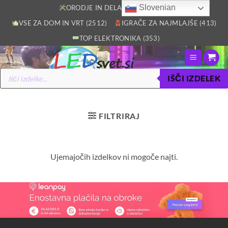
Skoči
Slovenian
ORODJE IN DELAVNICA (2805)
na
VSE ZA DOM IN VRT (2512)
IGRAČE ZA NAJMLAJŠE (413)
vsebino
TOP ELEKTRONIKA (353)
Products
IŠČI IZDELEK
search
FILTRIRAJ
Ujemajočih izdelkov ni mogoče najti.