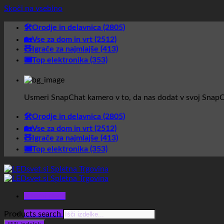
Skoči na vsebino
🛠️Orodje in delavnica (2805)
🏡Vse za dom in vrt (2512)
🧸Igrače za najmlajše (413)
📟Top elektronika (353)
Usmeri SnapChat kamero v to, da nas dodat v svoj SnapC
🛠️Orodje in delavnica (2805)
🏡Vse za dom in vrt (2512)
🧸Igrače za najmlajše (413)
📟Top elektronika (353)
Glavni meni
Glavni meni
Products search