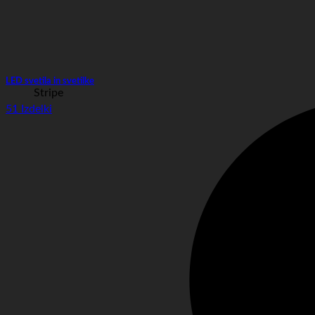
LED svetila in svetilke
Stripe
51 Izdelki