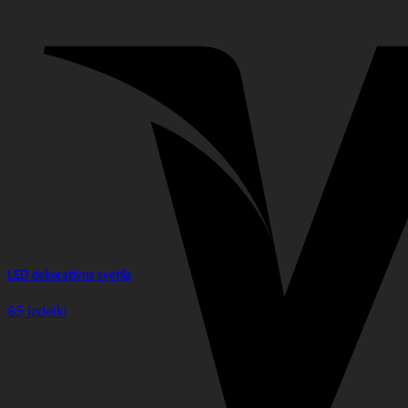
LED dekorativna svetila
85 Izdelki