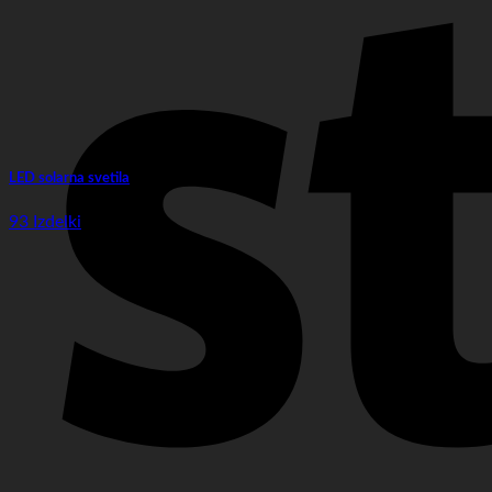
LED solarna svetila
93 Izdelki