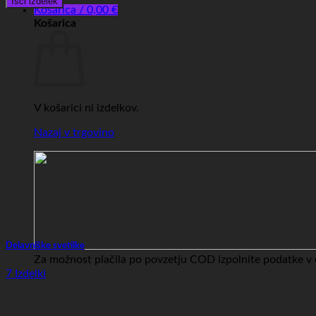
Išči izdelek
Košarica /
0,00
€
Košarica
V košarici ni izdelkov.
Nazaj v trgovino
Delavniške svetilke
Za možnost plačila po povzetju COD izpolnite podatke v c
7 Izdelki